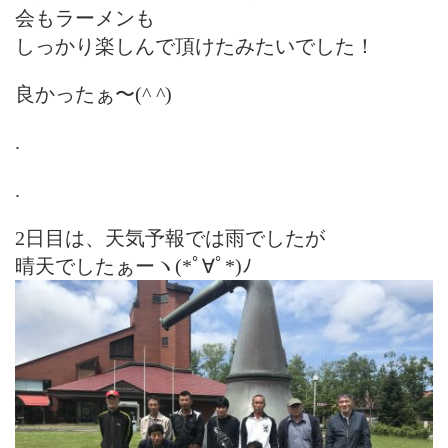
会もラーメンも
しっかり楽しんで頂けたみたいでした！
良かったぁ〜(^ ^)
.
.
2日目は、天気予報では雨でしたが
晴天でしたぁーヽ(*ﾟ∀ﾟ*)ﾉ