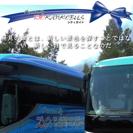
発
ど
旅
人
見
ん
を
間
の
な
す
の
旅
に
る
旅
私
幅
旅
と
旅
洗
の
は
は
を
の
は
の
練
は
真
旅
広
過
、
過
さ
到
の
を
げ
程
新
程
れ
着
知
す
る
に
し
に
た
す
識
る
も
こ
い
こ
大
る
の
た
の
そ
景
そ
人
た
大
め
は
価
色
価
の
め
き
に
3
値
を
値
中
で
な
つ
旅
が
探
が
に
は
泉
あ
を
あ
す
あ
も
な
で
る
す
る
こ
る
、
く
あ
。
る
と
外
、
る
人
で
に
旅
と
は
出
を
会
な
た
す
く
て
い
い
し
。
、
ょ
新
本
う
し
を
が
い
読
る
な
目
み
た
い
で
、
め
小
見
旅
で
さ
る
を
あ
な
こ
す
る
子
と
る
供
な
こ
が
の
と
い
だ
だ
る