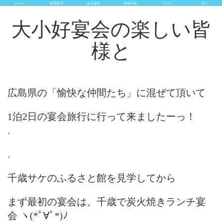
ホーム
車両案内
会社案内
各種手配
ブログ
求人
大小好宴会の楽しい皆
様と
広島県の「愉快な仲間たち」に混ぜて頂いて
1泊2日の宴会旅行に行って来ましたーっ！
.
.
千歳サケのふるさと館を見学してから
まず最初の宴会は、千歳で炭火焼きランチ宴
会 ヽ(*ﾟ∀ﾟ*)ﾉ