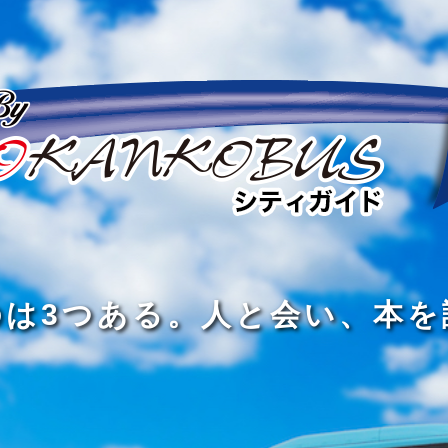
の
の
景
到
旅
私
は
中
色
着
は
旅
旅
は
3
に
を
す
の
の
真
つ
旅
も
探
る
の
過
過
あ
を
、
す
た
程
程
知
る
す
外
こ
に
に
め
識
。
る
に
と
の
こ
こ
で
人
た
出
で
大
そ
そ
は
と
め
た
は
き
価
価
な
会
に
く
な
な
値
値
く
い
旅
て
が
が
い
泉
、
、
を
し
で
あ
あ
。
旅
本
す
ょ
新
あ
る
る
を
を