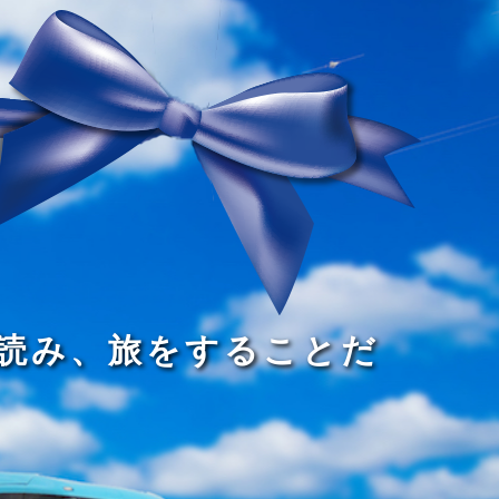
る
う
し
る
す
読
が
い
る
み
な
目
た
、
い
で
め
旅
小
見
で
を
さ
る
あ
す
な
こ
る
る
子
と
こ
供
な
と
が
の
だ
い
だ
る