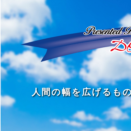
ど
ん
発
人
な
見
間
に
の
の
洗
旅
幅
練
旅
と
を
さ
を
は
広
れ
す
、
げ
た
る
新
る
大
し
の
も
人
い
は