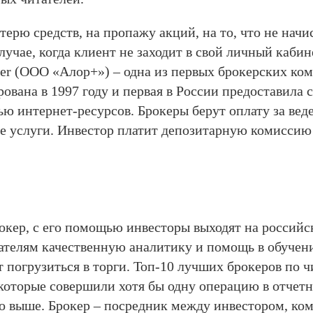
ерю средств, на пропажу акций, на то, что не начи
учае, когда клиент не заходит в свой личный кабин
ker (ООО «Алор+») – одна из первых брокерских ко
рована в 1997 году и первая в России предоставила
ю интернет-ресурсов. Брокеры берут оплату за вед
ые услуги. Инвестор платит депозитарную комиссию
кер, с его помощью инвесторы выходят на российс
ателям качественную аналитику и помощь в обучени
ят погрузиться в торги. Топ-10 лучших брокеров по 
 которые совершили хотя бы одну операцию в отчет
но выше. Брокер – посредник между инвестором, к