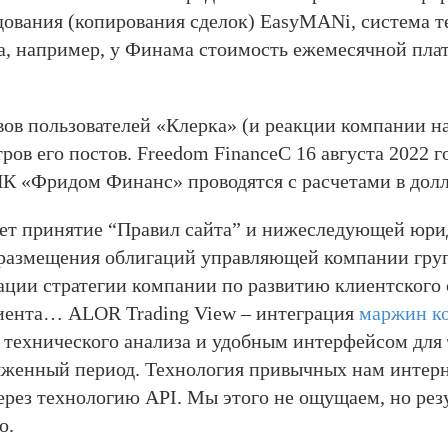
дования (копирования сделок) EasyMANi, система т
а, например, у Финама стоимость ежемесячной плат
вов пользователей «Клерка» (и реакции компании на
ров его постов. Freedom FinanceС 16 августа 2022 
К «Фридом Финанс» проводятся с расчетами в д
ачает принятие “Правил сайта” и нижеследующей
 размещения облигаций управляющей компании груп
ии стратегии компании по развитию клиентского 
иента… ALOR Trading View – интеграция
маржин ко
 технического анализа и удобным интерфейсом для
женный период. Технология привычных нам интерне
ерез технологию API. Мы этого не ощущаем, но рез
о.