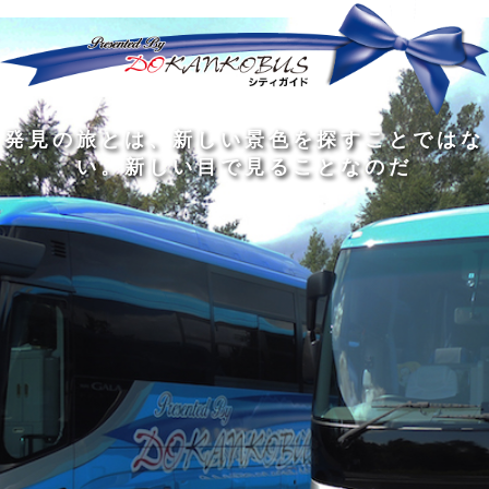
発
ど
旅
人
見
ん
を
間
の
な
す
の
旅
に
る
旅
私
幅
旅
と
旅
洗
の
は
は
を
の
は
の
練
は
真
旅
広
過
、
過
さ
到
の
を
げ
程
新
程
れ
着
知
す
る
に
し
に
た
す
識
る
も
こ
い
こ
大
る
の
た
の
そ
景
そ
人
た
大
め
は
価
色
価
の
め
き
に
3
値
を
値
中
で
な
つ
旅
が
探
が
に
は
泉
あ
を
あ
す
あ
も
な
で
る
す
る
こ
る
、
く
あ
。
る
と
外
、
る
人
で
に
旅
と
は
出
を
会
な
た
す
く
て
い
い
し
。
、
ょ
新
本
う
し
を
が
い
読
る
な
目
み
た
い
で
、
め
小
見
旅
で
さ
る
を
あ
な
こ
す
る
子
と
る
供
な
こ
が
の
と
い
だ
だ
る