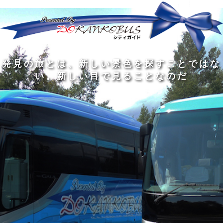
発
ど
旅
人
見
ん
を
間
の
な
す
の
旅
に
る
旅
私
幅
旅
と
旅
洗
の
は
は
を
の
は
の
練
は
真
旅
広
過
、
過
さ
到
の
を
げ
程
新
程
れ
着
知
す
る
に
し
に
た
す
識
る
も
こ
い
こ
大
る
の
た
の
そ
景
そ
人
た
大
め
は
価
色
価
の
め
き
に
3
値
を
値
中
で
な
つ
旅
が
探
が
に
は
泉
あ
を
あ
す
あ
も
な
で
る
す
る
こ
る
、
く
あ
。
る
と
外
、
る
人
で
に
旅
と
は
出
を
会
な
た
す
く
て
い
い
し
。
、
ょ
新
本
う
し
を
が
い
読
る
な
目
み
た
い
で
、
め
小
見
旅
で
さ
る
を
あ
な
こ
す
る
子
と
る
供
な
こ
が
の
と
い
だ
だ
る