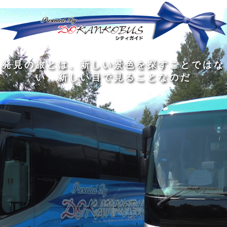
発
ど
旅
人
見
ん
を
間
の
な
す
の
旅
に
る
旅
私
幅
旅
と
旅
洗
の
は
は
を
の
は
の
練
は
真
旅
広
過
、
過
さ
到
の
を
げ
程
新
程
れ
着
知
す
る
に
し
に
た
す
識
る
も
こ
い
こ
大
る
の
た
の
そ
景
そ
人
た
大
め
は
価
色
価
の
め
き
に
3
値
を
値
中
で
な
つ
旅
が
探
が
に
は
泉
あ
を
あ
す
あ
も
な
で
る
す
る
こ
る
、
く
あ
。
る
と
外
、
る
人
で
に
旅
と
は
出
を
会
な
た
す
く
て
い
い
し
。
、
ょ
新
本
う
し
を
が
い
読
る
な
目
み
た
い
で
、
め
小
見
旅
で
さ
る
を
あ
な
こ
す
る
子
と
る
供
な
こ
が
の
と
い
だ
だ
る