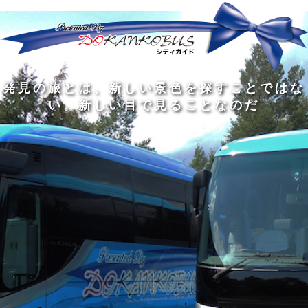
発
ど
旅
人
見
ん
を
間
の
な
す
の
旅
に
る
旅
私
幅
旅
と
旅
洗
の
は
は
を
の
は
の
練
は
真
旅
広
過
、
過
さ
到
の
を
げ
程
新
程
れ
着
知
す
る
に
し
に
た
す
識
る
も
こ
い
こ
大
る
の
た
の
そ
景
そ
人
た
大
め
は
価
色
価
の
め
き
に
3
値
を
値
中
で
な
つ
旅
が
探
が
に
は
泉
あ
を
あ
す
あ
も
な
で
る
す
る
こ
る
、
く
あ
。
る
と
外
、
る
人
で
に
旅
と
は
出
を
会
な
た
す
く
て
い
い
し
。
、
ょ
新
本
う
し
を
が
い
読
る
な
目
み
た
い
で
、
め
小
見
旅
で
さ
る
を
あ
な
こ
す
る
子
と
る
供
な
こ
が
の
と
い
だ
だ
る