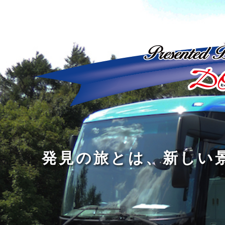
ど
ん
発
人
な
見
間
に
の
の
洗
旅
幅
練
旅
と
を
さ
を
は
広
れ
す
、
げ
た
る
新
る
大
し
の
も
人
い
は