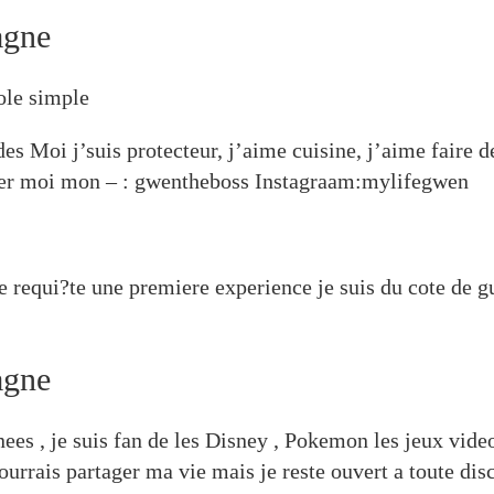
agne
role simple
es Moi j’suis protecteur, j’aime cuisine, j’aime faire de
uter moi mon – : gwentheboss Instagraam:mylifegwen
 requi?te une premiere experience je suis du cote de g
agne
ees , je suis fan de les Disney , Pokemon les jeux video
ais partager ma vie mais je reste ouvert a toute discu