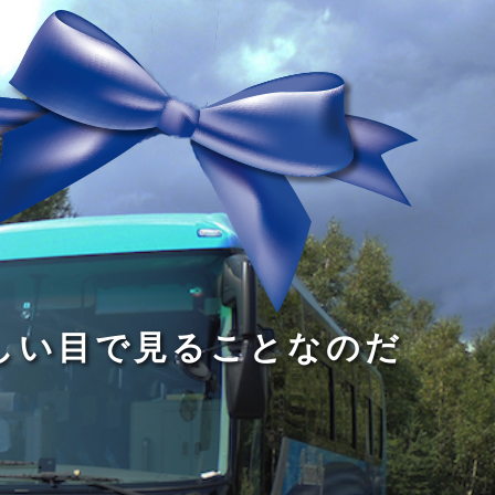
る
う
し
る
す
読
が
い
る
み
な
目
た
、
い
で
め
旅
小
見
で
を
さ
る
あ
す
な
こ
る
る
子
と
こ
供
な
と
が
の
だ
い
だ
る