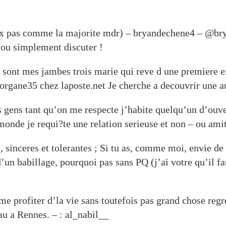
peux pas comme la majorite mdr) – bryandechene4 – @br
e ou simplement discuter !
e sont mes jambes trois marie qui reve d une premiere ex
rgane35 chez laposte.net Je cherche a decouvrir une au
 gens tant qu’on me respecte j’habite quelqu’un d’ouver
monde je requi?te une relation serieuse et non – ou ami
l, sinceres et tolerantes ; Si tu as, comme moi, envie 
d’un babillage, pourquoi pas sans PQ (j’ai votre qu’il 
ime profiter d’la vie sans toutefois pas grand chose regr
au a Rennes. – : al_nabil__