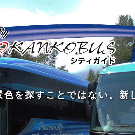
の
の
景
到
旅
私
は
中
色
着
は
旅
旅
は
3
に
を
す
の
の
真
つ
旅
も
探
る
の
過
過
あ
を
、
す
た
程
程
知
る
す
外
こ
に
に
め
識
。
る
に
と
の
こ
こ
で
人
た
出
で
大
そ
そ
は
と
め
た
は
き
価
価
な
会
に
く
な
な
値
値
く
い
旅
て
が
が
い
泉
、
、
を
し
で
あ
あ
。
旅
本
す
ょ
新
あ
る
る
を
を