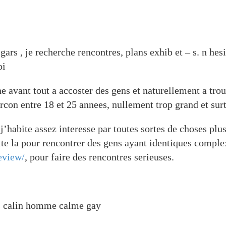
 gars , je recherche rencontres, plans exhib et – s. n h
oi
he avant tout a accoster des gens et naturellement a tro
n entre 18 et 25 annees, nullement trop grand et surto
habite assez interesse par toutes sortes de choses plu
abite la pour rencontrer des gens ayant identiques comple
eview/
, pour faire des rencontres serieuses.
uis calin homme calme gay