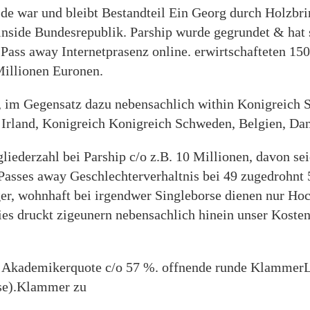
.de war und bleibt Bestandteil Ein Georg durch Holzb
inside Bundesrepublik. Parship wurde gegrundet & hat s
ass away Internetprasenz online. erwirtschafteten 150
Millionen Euronen.
, im Gegensatz dazu nebensachlich within Konigreich 
 Irland, Konigreich Konigreich Schweden, Belgien, Dan
liederzahl bei Parship c/o z.B. 10 Millionen, davon se
Passes away Geschlechterverhaltnis bei 49 zugedrohnt
r, wohnhaft bei irgendwer Singleborse dienen nur Hoc
Dies druckt zigeunern nebensachlich hinein unser Koste
p Akademikerquote c/o 57 %. offnende runde KlammerLa
sse).Klammer zu