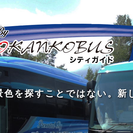
の
の
景
到
旅
私
は
中
色
着
は
旅
旅
は
3
に
を
す
の
の
真
つ
旅
も
探
る
の
過
過
あ
を
、
す
た
程
程
知
る
す
外
こ
に
に
め
識
。
る
に
と
の
こ
こ
で
人
た
出
で
大
そ
そ
は
と
め
た
は
き
価
価
な
会
に
く
な
な
値
値
く
い
旅
て
が
が
い
泉
、
、
を
し
で
あ
あ
。
旅
本
す
ょ
新
あ
る
る
を
を