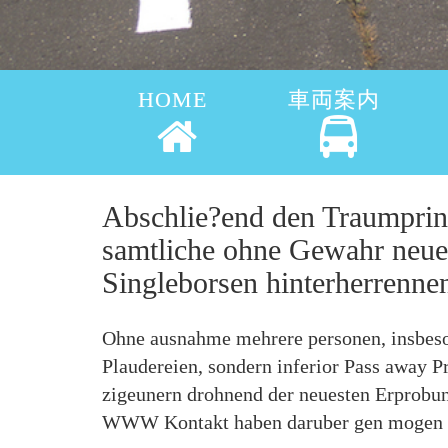
HOME
車両案内
Abschlie?end den Traumprinz
samtliche ohne Gewahr neue
Singleborsen hinterherrenn
Ohne ausnahme mehrere personen, insbesond
Plaudereien, sondern inferior Pass away P
zigeunern drohnend der neuesten Erprobun
WWW Kontakt haben daruber gen mogen g