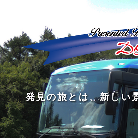
ど
ん
発
人
な
見
間
に
の
の
洗
旅
幅
練
旅
と
を
さ
を
は
広
れ
す
、
げ
た
る
新
る
大
し
の
も
人
い
は