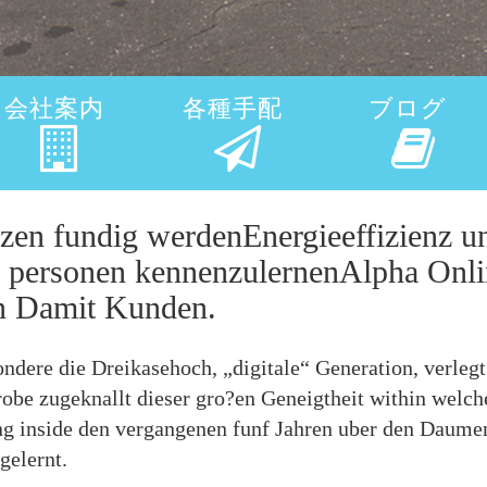
会社案内
各種手配
ブログ
en fundig werdenEnergieeffizienz un
 personen kennenzulernenAlpha Onli
en Damit Kunden.
ere die Dreikasehoch, „digitale“ Generation, verlegt 
robe zugeknallt dieser gro?en Geneigtheit within welc
g inside den vergangenen funf Jahren uber den Daumen 
elernt.