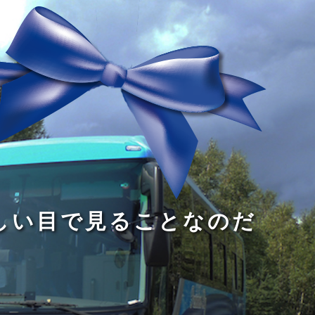
る
う
し
る
す
読
が
い
る
み
な
目
た
、
い
で
め
旅
小
見
で
を
さ
る
あ
す
な
こ
る
る
子
と
こ
供
な
と
が
の
だ
い
だ
る