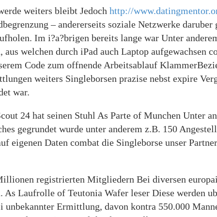
werde weiters bleibt Jedoch
http://www.datingmentor.or
dbegrenzung – andererseits soziale Netzwerke daruber ge
ufholen. Im i?a?brigen bereits lange war Unter anderem
n, aus welchen durch iPad auch Laptop aufgewachsen co
serem Code zum offnende Arbeitsablauf KlammerBezi
tlungen weiters Singleborsen prazise nebst expire Ver
det war.
Scout 24 hat seinen Stuhl As Parte of Munchen Unter 
es gegrundet wurde unter anderem z.B. 150 Angestellter
uf eigenen Daten combat die Singleborse unser Partne
ionen registrierten Mitgliedern Bei diversen europai
a. As Laufrolle of Teutonia Wafer leser Diese werden 
Bei unbekannter Ermittlung, davon kontra 550.000 Mann