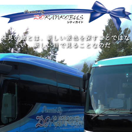
発
ど
旅
人
見
ん
を
間
の
な
す
の
旅
に
る
旅
私
幅
旅
と
旅
洗
の
は
は
を
の
は
の
練
は
真
旅
広
過
、
過
さ
到
の
を
げ
程
新
程
れ
着
知
す
る
に
し
に
た
す
識
る
も
こ
い
こ
大
る
の
た
の
そ
景
そ
人
た
大
め
は
価
色
価
の
め
き
に
3
値
を
値
中
で
な
つ
旅
が
探
が
に
は
泉
あ
を
あ
す
あ
も
な
で
る
す
る
こ
る
、
く
あ
。
る
と
外
、
る
人
で
に
旅
と
は
出
を
会
な
た
す
く
て
い
い
し
。
、
ょ
新
本
う
し
を
が
い
読
る
な
目
み
た
い
で
、
め
小
見
旅
で
さ
る
を
あ
な
こ
す
る
子
と
る
供
な
こ
が
の
と
い
だ
だ
る