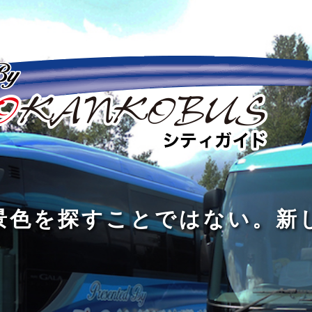
の
の
景
到
旅
私
は
中
色
着
は
旅
旅
は
3
に
を
す
の
の
真
つ
旅
も
探
る
の
過
過
あ
を
、
す
た
程
程
知
る
す
外
こ
に
に
め
識
。
る
に
と
の
こ
こ
で
人
た
出
で
大
そ
そ
は
と
め
た
は
き
価
価
な
会
に
く
な
な
値
値
く
い
旅
て
が
が
い
泉
、
、
を
し
で
あ
あ
。
旅
本
す
ょ
新
あ
る
る
を
を