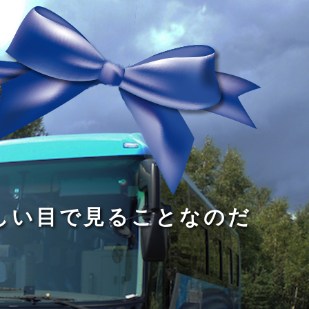
る
う
し
る
す
読
が
い
る
み
な
目
た
、
い
で
め
旅
小
見
で
を
さ
る
あ
す
な
こ
る
る
子
と
こ
供
な
と
が
の
だ
い
だ
る