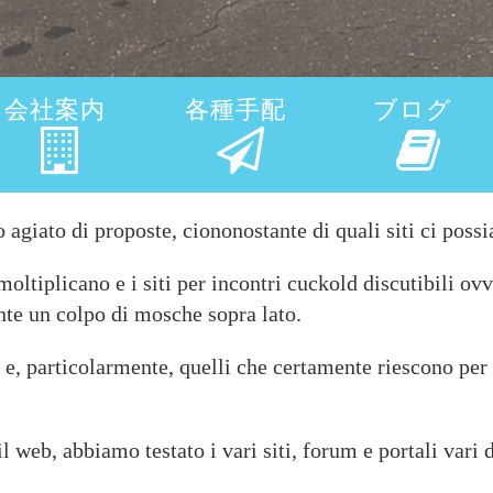
会社案内
各種手配
ブログ
 agiato di proposte, ciononostante di quali siti ci pos
i moltiplicano e i siti per incontri cuckold discutibili
ante un colpo di mosche sopra lato.
ti e, particolarmente, quelli che certamente riescono per
il web, abbiamo testato i vari siti, forum e portali var