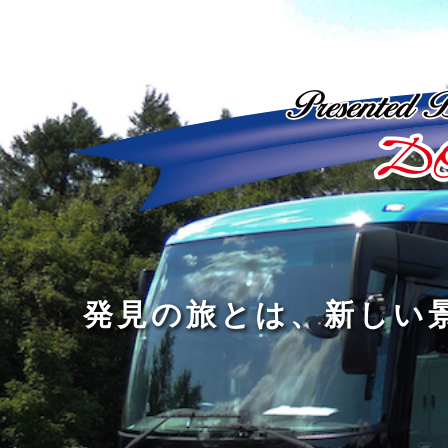
ど
ん
発
人
な
見
間
に
の
の
洗
旅
幅
練
旅
と
を
さ
を
は
広
れ
す
、
げ
た
る
新
る
大
し
の
も
人
い
は