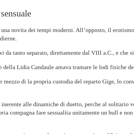
 sensuale
a novita dei tempi moderni. All’opposto, il erotismo e
dierne.
ivi da tanto separato, direttamente dal VIII a.C., e che 
e della Lidia Candaule amava tramare le lodi fisiche de
mezzo di la propria custodia del reparto Gige, lo conv
inerente alle dinamiche di duetto, perche al solitario v
opria compagna fare sessualita unitamente un bull e no