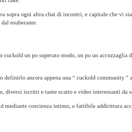
nti fake.
 sopra ogni altra chat di incontri, e capitale che vi si
 dal esuberante.
so cuckold un po superato modo, un po un accozzaglia di
mo definirlo ancora appena una “ cuckold community ” a
, diversi iscritti e tante scatto e video interessanti da 
d mediante coscienza intimo, e fattibile addirittura acc