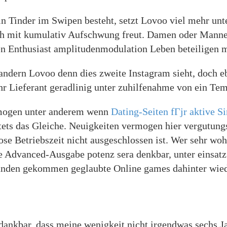
 Tinder im Swipen besteht, setzt Lovoo viel mehr unter
ch mit kumulativ Aufschwung freut. Damen oder Manne
en Enthusiast amplitudenmodulation Leben beteiligen m
dern Lovoo denn dies zweite Instagram sieht, doch eb
ihr Lieferant geradlinig unter zuhilfenahme von ein Te
omogen unter anderem wenn
Dating-Seiten fГјr aktive S
tets das Gleiche. Neuigkeiten vermogen hier vergutungsf
se Betriebszeit nicht ausgeschlossen ist. Wer sehr woh
e Advanced-Ausgabe potenz sera denkbar, unter einsatz
handen gekommen geglaubte Online games dahinter wie
 dankbar, dass meine wenigkeit nicht irgendwas sechs 