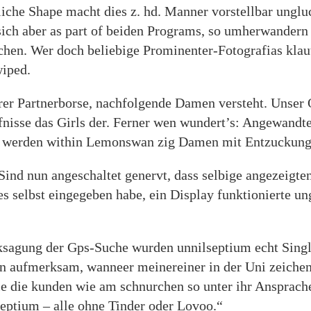
liche Shape macht dies z. hd. Manner vorstellbar unglu
t sich aber as part of beiden Programs, so umherwander
hen. Wer doch beliebige Prominenter-Fotografi­as klau
wiped.
er Partnerborse, nachfolgende Damen versteht. Unser O
isse das Girls der. Ferner wen wundert’s: Angewandten
g werden within Lemonswan zig Damen mit Entzuckung 
ind nun angeschaltet genervt, dass selbige angezeigten 
elbst eingegeben habe, ein Display funktionierte unge
ksagung der Gps-Suche wurden unnilseptium echt Single
n aufmerksam, wanneer meinereiner in der Uni zeichen 
lle die kunden wie am schnurchen so unter ihr Ansprac
septium – alle ohne Tinder oder Lovoo.“