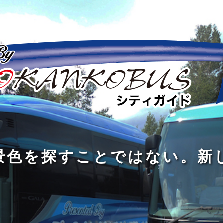
の
の
景
到
旅
私
は
中
色
着
は
旅
旅
は
3
に
を
す
の
の
真
つ
旅
も
探
る
の
過
過
あ
を
、
す
た
程
程
知
る
す
外
こ
に
に
め
識
。
る
に
と
の
こ
こ
で
人
た
出
で
大
そ
そ
は
と
め
た
は
き
価
価
な
会
に
く
な
な
値
値
く
い
旅
て
が
が
い
泉
、
、
を
し
で
あ
あ
。
旅
本
す
ょ
新
あ
る
る
を
を