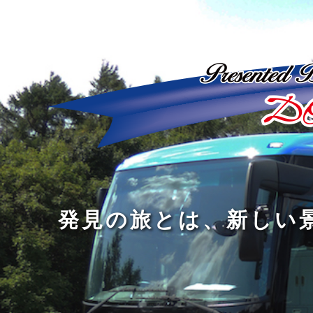
ど
ん
発
人
な
見
間
に
の
の
洗
旅
幅
練
旅
と
を
さ
を
は
広
れ
す
、
げ
た
る
新
る
大
し
の
も
人
い
は