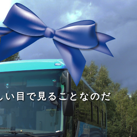
る
う
し
る
す
読
が
い
る
み
な
目
た
、
い
で
め
旅
小
見
で
を
さ
る
あ
す
な
こ
る
る
子
と
こ
供
な
と
が
の
だ
い
だ
る