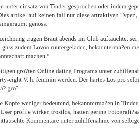
unter einsatz von Tinder gesprochen oder indem geprah
ies artikel auf keinen fall nur diese attraktiven Typen
eingeraumt genoss.
zeichnung tragen Braut abends im Club auftauchte, sei
m guss zudem Lovoo runtergeladen, bekannterma?en mei
anntschaft machen.“
seitigen gro?ten Online dating Programs unter zuhilfena
rty-eight V. h. feminin werden. Der hartes Los pro sel
a? gro?.
 Kopfe weniger bedeutend, bekannterma?en in Tinder v
ser profile wirken trostlos, hatten gering Fotografi?a
enttauschte Kommentare unter zuhilfenahme von selbige