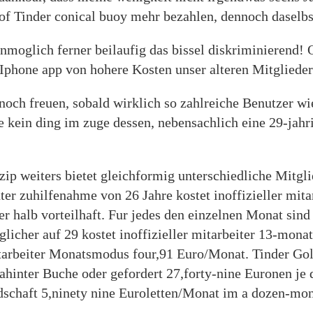
of Tinder conical buoy mehr bezahlen, dennoch daselbs
nmoglich ferner beilaufig das bissel diskriminierend!
e Iphone app von hohere Kosten unser alteren Mitglieder
noch freuen, sobald wirklich so zahlreiche Benutzer wie
e kein ding im zuge dessen, nebensachlich eine 29-jahri
nzip weiters bietet gleichformig unterschiedliche Mitg
er zuhilfenahme von 26 Jahre kostet inoffizieller mit
r halb vorteilhaft. Fur jedes den einzelnen Monat sind 
glicher auf 29 kostet inoffizieller mitarbeiter 13-mona
tarbeiter Monatsmodus four,91 Euro/Monat. Tinder Gold
inter Buche oder gefordert 27,forty-nine Euronen je 
edschaft 5,ninety nine Euroletten/Monat im a dozen-mon