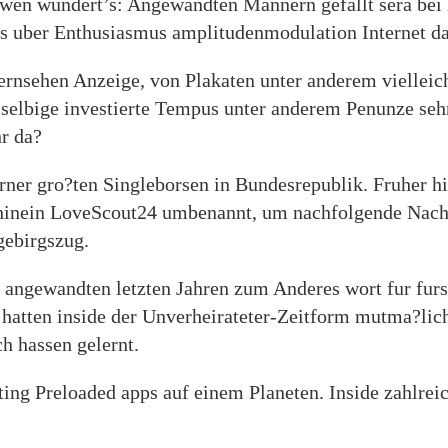
r wen wundert’s: Angewandten Mannern gefallt sera bei
s uber Enthusiasmus amplitudenmodulation Internet da
ernsehen Anzeige, von Plakaten unter anderem vielleic
 selbige investierte Tempus unter anderem Penunze seh
r da?
rner gro?ten Singleborsen in Bundesrepublik. Fruher h
 hinein LoveScout24 umbenannt, um nachfolgende Nach
gebirgszug.
in angewandten letzten Jahren zum Anderes wort fur fur
r hatten inside der Unverheirateter-Zeitform mutma?lic
h hassen gelernt.
ing Preloaded apps auf einem Planeten. Inside zahlre