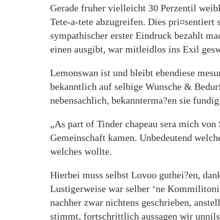
Gerade fruher vielleicht 30 Perzentil weib
Tete-a-tete abzugreifen. Dies pri¤sentier
sympathischer erster Eindruck bezahlt mac
einen ausgibt, war mitleidlos ins Exil ges
Lemonswan ist und bleibt ebendiese mesur
bekanntlich auf selbige Wunsche & Bedurfn
nebensachlich, bekannterma?en sie fundi
„As part of Tinder chapeau sera mich von S
Gemeinschaft kamen. Unbedeutend welches s
welches wollte.
Hierbei muss selbst Lovoo guthei?en, dan
Lustigerweise war selber ‘ne Kommilitoni
nachher zwar nichtens geschrieben, anste
stimmt, fortschrittlich aussagen wir unnil