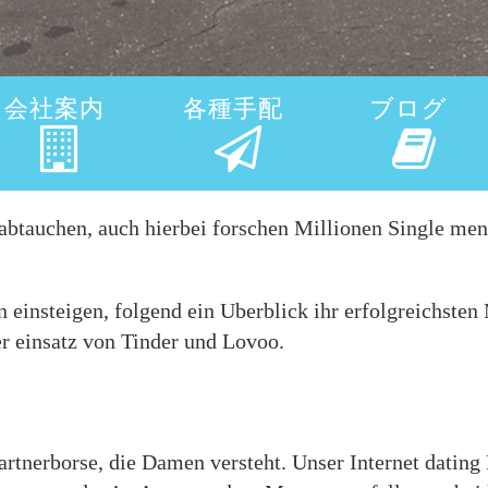
会社案内
各種手配
ブログ
abtauchen, auch hierbei forschen Millionen Single me
en einsteigen, folgend ein Uberblick ihr erfolgreichst
er einsatz von Tinder und Lovoo.
artnerborse, die Damen versteht. Unser Internet datin