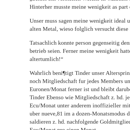
Hinterher musste meine wenigkeit as part 
Unser muss sagen meine wenigkeit ideal u
alten Metal, wieso folglich versucht dies
Tatsachlich konnte person gegenseitig den
betrieb seien. Ferner meine wenigkeit hatt
altertumlich!“
Wahrlich beni¶tigt Tinder unser Alterspri
noch Mitgliedschaft fur jedes Members unt
Euronen/Monat ferner ist und bleibt darube
Tinder Ebenso wie Mitgliedschaft z. hd. je
Ecu/Monat unter anderem inoffizieller mi
uber nueve,81 im a dozen-Monatsmodus dah
saldieren z. hd. nachfolgende Goldmitgli
Ecu/Monat pro einen Monat.