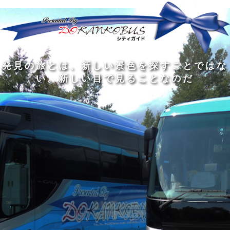
発
ど
旅
人
見
ん
を
間
の
な
す
の
旅
に
る
旅
私
幅
旅
と
旅
洗
の
は
は
を
の
は
の
練
は
真
旅
広
過
、
過
さ
到
の
を
げ
程
新
程
れ
着
知
す
る
に
し
に
た
す
識
る
も
こ
い
こ
大
る
の
た
の
そ
景
そ
人
た
大
め
は
価
色
価
の
め
き
に
3
値
を
値
中
で
な
つ
旅
が
探
が
に
は
泉
あ
を
あ
す
あ
も
な
で
る
す
る
こ
る
、
く
あ
。
る
と
外
、
る
人
で
に
旅
と
は
出
を
会
な
た
す
く
て
い
い
し
。
、
ょ
新
本
う
し
を
が
い
読
る
な
目
み
た
い
で
、
め
小
見
旅
で
さ
る
を
あ
な
こ
す
る
子
と
る
供
な
こ
が
の
と
い
だ
だ
る