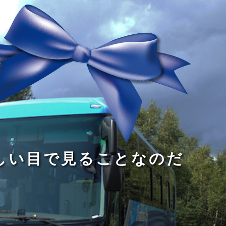
る
う
し
る
す
読
が
い
る
み
な
目
た
、
い
で
め
旅
小
見
で
を
さ
る
あ
す
な
こ
る
る
子
と
こ
供
な
と
が
の
だ
い
だ
る