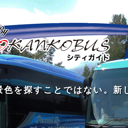
の
の
景
到
旅
私
は
中
色
着
は
旅
旅
は
3
に
を
す
の
の
真
つ
旅
も
探
る
の
過
過
あ
を
、
す
た
程
程
知
る
す
外
こ
に
に
め
識
。
る
に
と
の
こ
こ
で
人
た
出
で
大
そ
そ
は
と
め
た
は
き
価
価
な
会
に
く
な
な
値
値
く
い
旅
て
が
が
い
泉
、
、
を
し
で
あ
あ
。
旅
本
す
ょ
新
あ
る
る
を
を