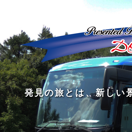
ど
ん
発
人
な
見
間
に
の
の
洗
旅
幅
練
旅
と
を
さ
を
は
広
れ
す
、
げ
た
る
新
る
大
し
の
も
人
い
は