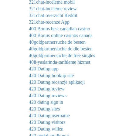
321chat-inceleme mobil
321chat-inceleme review
321chat-overzicht Reddit
321chat-recenze App
400 Bonus best canadian casino
400 Bonus online casinos canada
40goldpartnersuche.de besten
40goldpartnersuche.de die besten
40goldpartnersuche.de free singles
40li-yaslarinda-tarihleme hizmet
420 Dating app
420 Dating hookup site
420 Dating recenzje aplikacji
420 Dating review
420 Dating reviews
420 dating sign in
420 Dating sites
420 Dating username
420 Dating visitors
420 Dating willen
420 portal randkowy