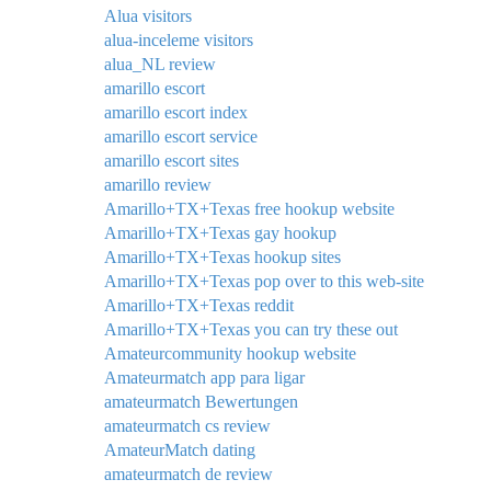
Alua visitors
alua-inceleme visitors
alua_NL review
amarillo escort
amarillo escort index
amarillo escort service
amarillo escort sites
amarillo review
Amarillo+TX+Texas free hookup website
Amarillo+TX+Texas gay hookup
Amarillo+TX+Texas hookup sites
Amarillo+TX+Texas pop over to this web-site
Amarillo+TX+Texas reddit
Amarillo+TX+Texas you can try these out
Amateurcommunity hookup website
Amateurmatch app para ligar
amateurmatch Bewertungen
amateurmatch cs review
AmateurMatch dating
amateurmatch de review