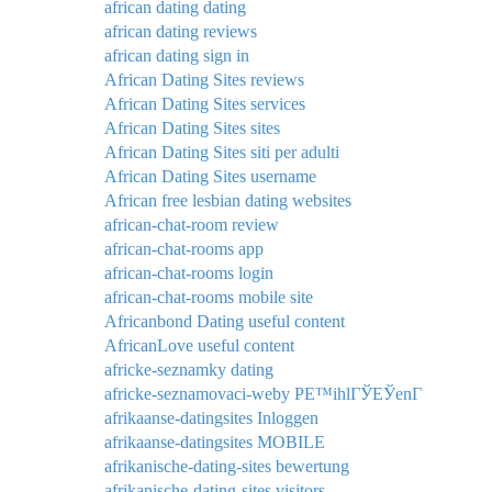
african dating dating
african dating reviews
african dating sign in
African Dating Sites reviews
African Dating Sites services
African Dating Sites sites
African Dating Sites siti per adulti
African Dating Sites username
African free lesbian dating websites
african-chat-room review
african-chat-rooms app
african-chat-rooms login
african-chat-rooms mobile site
Africanbond Dating useful content
AfricanLove useful content
africke-seznamky dating
africke-seznamovaci-weby PЕ™ihlГЎЕЎenГ­
afrikaanse-datingsites Inloggen
afrikaanse-datingsites MOBILE
afrikanische-dating-sites bewertung
afrikanische-dating-sites visitors