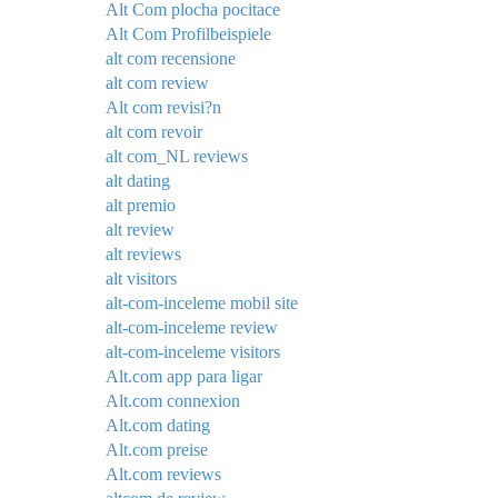
Alt Com plocha pocitace
Alt Com Profilbeispiele
alt com recensione
alt com review
Alt com revisi?n
alt com revoir
alt com_NL reviews
alt dating
alt premio
alt review
alt reviews
alt visitors
alt-com-inceleme mobil site
alt-com-inceleme review
alt-com-inceleme visitors
Alt.com app para ligar
Alt.com connexion
Alt.com dating
Alt.com preise
Alt.com reviews