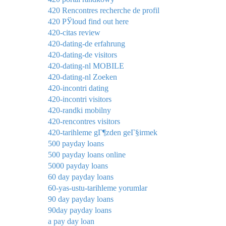
420 Rencontres recherche de profil
420 РЎloud find out here
420-citas review
420-dating-de erfahrung
420-dating-de visitors
420-dating-nl MOBILE
420-dating-nl Zoeken
420-incontri dating
420-incontri visitors
420-randki mobilny
420-rencontres visitors
420-tarihleme gГ¶zden geГ§irmek
500 payday loans
500 payday loans online
5000 payday loans
60 day payday loans
60-yas-ustu-tarihleme yorumlar
90 day payday loans
90day payday loans
a pay day loan