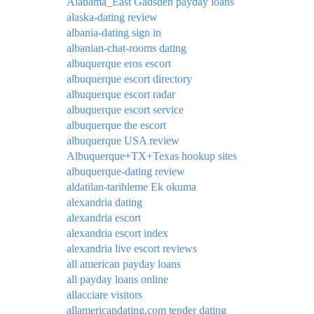
Alabama_East Gadsden payday loans
alaska-dating review
albania-dating sign in
albanian-chat-rooms dating
albuquerque eros escort
albuquerque escort directory
albuquerque escort radar
albuquerque escort service
albuquerque the escort
albuquerque USA review
Albuquerque+TX+Texas hookup sites
albuquerque-dating review
aldatilan-tarihleme Ek okuma
alexandria dating
alexandria escort
alexandria escort index
alexandria live escort reviews
all american payday loans
all payday loans online
allacciare visitors
allamericandating.com tender dating