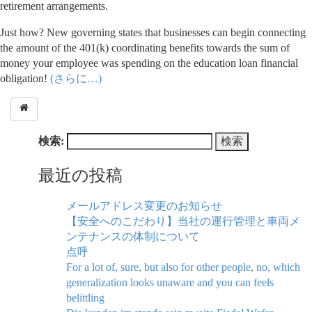
retirement arrangements.
Just how? New governing states that businesses can begin connecting
the amount of the 401(k) coordinating benefits towards the sum of
money your employee was spending on the education loan financial
obligation!
(さらに…)
検索:
最近の投稿
メールアドレス変更のお知らせ
【安全へのこだわり】当社の運行管理と車両メ
ンテナンスの体制について
点呼
For a lot of, sure, but also for other people, no, which
generalization looks unaware and you can feels
belittling