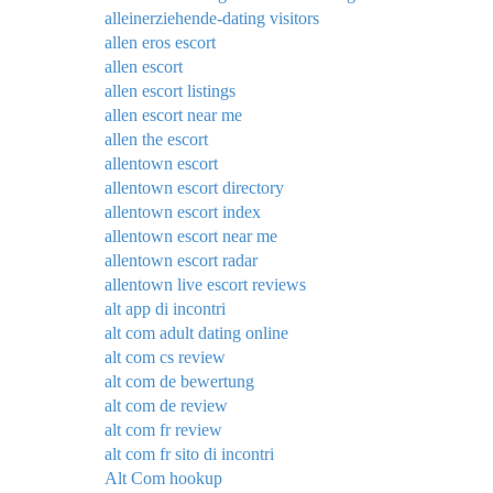
alleinerziehende-dating visitors
allen eros escort
allen escort
allen escort listings
allen escort near me
allen the escort
allentown escort
allentown escort directory
allentown escort index
allentown escort near me
allentown escort radar
allentown live escort reviews
alt app di incontri
alt com adult dating online
alt com cs review
alt com de bewertung
alt com de review
alt com fr review
alt com fr sito di incontri
Alt Com hookup