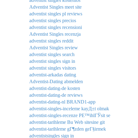
adventist singles kostenlos
Adventist Singles meet site
adventist singles pl reviews
adventist singles precios
adventist singles recensioni
Adventist Singles recenzja
adventist singles reddit
Adventist Singles review
adventist singles search
adventist singles sign in
adventist singles visitors
adventist-arkadas dating
Adventist-Dating abmelden
adventist-dating-de kosten
adventist-dating-de reviews
adventist-dating-nl BRAND1-app
adventist-singles-inceleme kayД±t olmak
adventist-singles-recenze PЕ™ihlГЎsit se
adventist-tarihleme Bu Web sitesine git
adventist-tarihleme gГ¶zden geГ§irmek
adventistsingles sign in