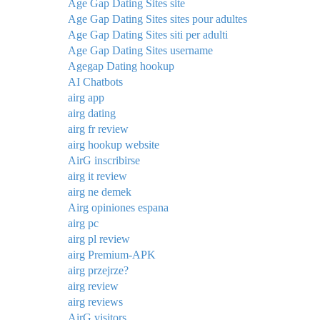
Age Gap Dating Sites site
Age Gap Dating Sites sites pour adultes
Age Gap Dating Sites siti per adulti
Age Gap Dating Sites username
Agegap Dating hookup
AI Chatbots
airg app
airg dating
airg fr review
airg hookup website
AirG inscribirse
airg it review
airg ne demek
Airg opiniones espana
airg pc
airg pl review
airg Premium-APK
airg przejrze?
airg review
airg reviews
AirG visitors