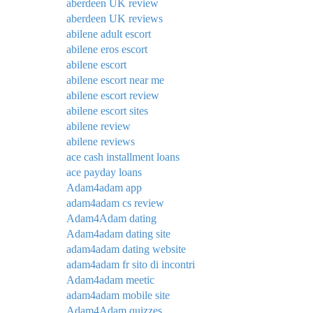
aberdeen UK review
aberdeen UK reviews
abilene adult escort
abilene eros escort
abilene escort
abilene escort near me
abilene escort review
abilene escort sites
abilene review
abilene reviews
ace cash installment loans
ace payday loans
Adam4adam app
adam4adam cs review
Adam4Adam dating
Adam4adam dating site
adam4adam dating website
adam4adam fr sito di incontri
Adam4adam meetic
adam4adam mobile site
Adam4Adam quizzes