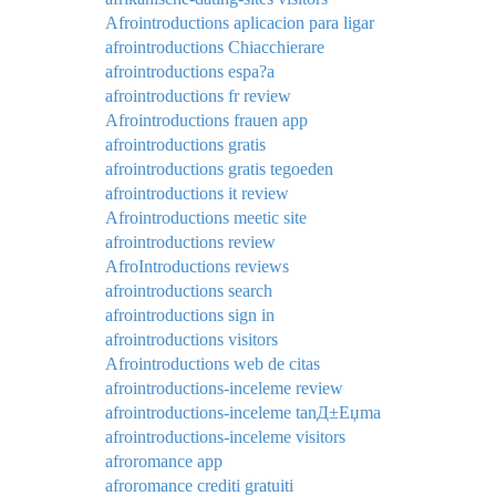
Afrointroductions aplicacion para ligar
afrointroductions Chiacchierare
afrointroductions espa?a
afrointroductions fr review
Afrointroductions frauen app
afrointroductions gratis
afrointroductions gratis tegoeden
afrointroductions it review
Afrointroductions meetic site
afrointroductions review
AfroIntroductions reviews
afrointroductions search
afrointroductions sign in
afrointroductions visitors
Afrointroductions web de citas
afrointroductions-inceleme review
afrointroductions-inceleme tanД±Еџma
afrointroductions-inceleme visitors
afroromance app
afroromance crediti gratuiti