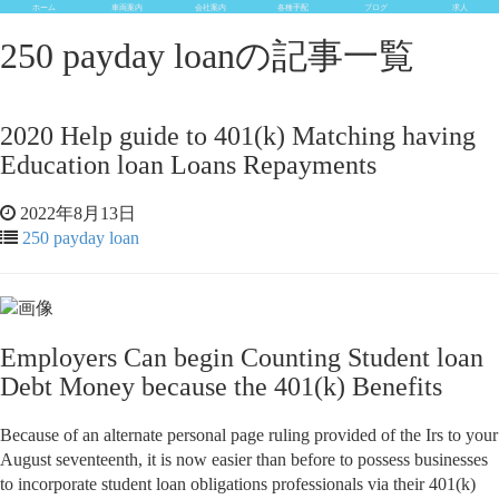
ホーム
車両案内
会社案内
各種手配
ブログ
求人
250 payday loanの記事一覧
2020 Help guide to 401(k) Matching having
Education loan Loans Repayments
2022年8月13日
250 payday loan
Employers Can begin Counting Student loan
Debt Money because the 401(k) Benefits
Because of an alternate personal page ruling provided of the Irs to your
August seventeenth, it is now easier than before to possess businesses
to incorporate student loan obligations professionals via their 401(k)