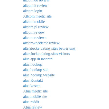
altcom de review
altcom it review
altcom login
Altcom meetic site
altcom mobile
altcom pl review
altcom review
altcom reviews
altcom-inceleme review
alterslucke-dating-sites bewertung
alterslucke-dating-sites visitors
alua app di incontri
alua hookup
alua hookup site
alua hookup website
alua Kontakt
alua kosten
Alua meetic site
alua mobile site
alua reddit
Alua review