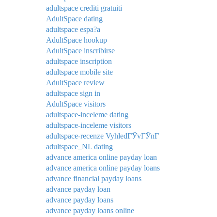
adultspace crediti gratuiti
AdultSpace dating
adultspace espa?a
AdultSpace hookup
AdultSpace inscribirse
adultspace inscription
adultspace mobile site
AdultSpace review
adultspace sign in
AdultSpace visitors
adultspace-inceleme dating
adultspace-inceleme visitors
adultspace-recenze VyhledГЎvГЎnГ­
adultspace_NL dating
advance america online payday loan
advance america online payday loans
advance financial payday loans
advance payday loan
advance payday loans
advance payday loans online