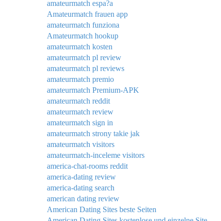
amateurmatch espa?a
Amateurmatch frauen app
amateurmatch funziona
Amateurmatch hookup
amateurmatch kosten
amateurmatch pl review
amateurmatch pl reviews
amateurmatch premio
amateurmatch Premium-APK
amateurmatch reddit
amateurmatch review
amateurmatch sign in
amateurmatch strony takie jak
amateurmatch visitors
amateurmatch-inceleme visitors
america-chat-rooms reddit
america-dating review
america-dating search
american dating review
American Dating Sites beste Seiten
American Dating Sites kostenlose und einzelne Site