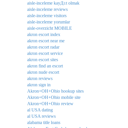
aisle-inceleme kayД±t olmak
aisle-inceleme reviews
aisle-inceleme visitors
aisle-inceleme yorumlar
aisle-overzicht MOBILE
akron escort index
akron escort near me
akron escort radar
akron escort service
akron escort sites
akron find an escort
akron nude escort
akron reviews
akron sign in
Akron+OH+Ohio hookup sites
Akron+OH+Ohio mobile site
Akron+OH+Ohio review
al USA dating
al USA reviews
alabama title loans