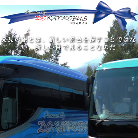
発
ど
旅
人
見
ん
を
間
の
な
す
の
旅
に
る
旅
私
幅
旅
と
旅
洗
の
は
は
を
の
は
の
練
は
真
旅
広
過
、
過
さ
到
の
を
げ
程
新
程
れ
着
知
す
る
に
し
に
た
す
識
る
も
こ
い
こ
大
る
の
た
の
そ
景
そ
人
た
大
め
は
価
色
価
の
め
き
に
3
値
を
値
中
で
な
つ
旅
が
探
が
に
は
泉
あ
を
あ
す
あ
も
な
で
る
す
る
こ
る
、
く
あ
。
る
と
外
、
る
人
で
に
旅
と
は
出
を
会
な
た
す
く
て
い
い
し
。
、
ょ
新
本
う
し
を
が
い
読
る
な
目
み
た
い
で
、
め
小
見
旅
で
さ
る
を
あ
な
こ
す
る
子
と
る
供
な
こ
が
の
と
い
だ
だ
る