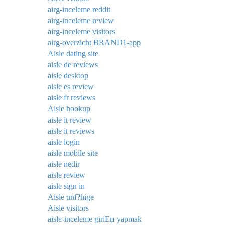
airg-inceleme reddit
airg-inceleme review
airg-inceleme visitors
airg-overzicht BRAND1-app
Aisle dating site
aisle de reviews
aisle desktop
aisle es review
aisle fr reviews
Aisle hookup
aisle it review
aisle it reviews
aisle login
aisle mobile site
aisle nedir
aisle review
aisle sign in
Aisle unf?hige
Aisle visitors
aisle-inceleme giriЕџ yapmak