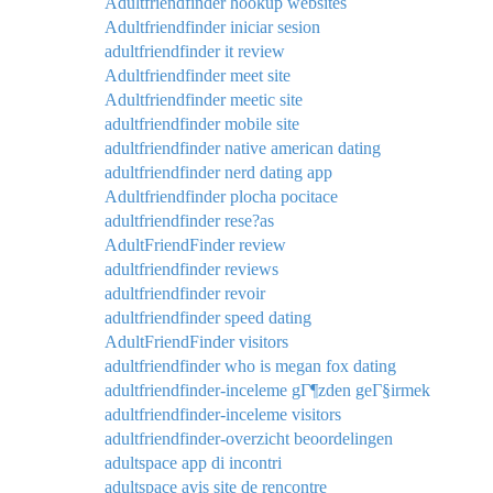
Adultfriendfinder hookup websites
Adultfriendfinder iniciar sesion
adultfriendfinder it review
Adultfriendfinder meet site
Adultfriendfinder meetic site
adultfriendfinder mobile site
adultfriendfinder native american dating
adultfriendfinder nerd dating app
Adultfriendfinder plocha pocitace
adultfriendfinder rese?as
AdultFriendFinder review
adultfriendfinder reviews
adultfriendfinder revoir
adultfriendfinder speed dating
AdultFriendFinder visitors
adultfriendfinder who is megan fox dating
adultfriendfinder-inceleme gГ¶zden geГ§irmek
adultfriendfinder-inceleme visitors
adultfriendfinder-overzicht beoordelingen
adultspace app di incontri
adultspace avis site de rencontre