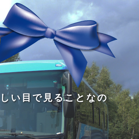
る
う
し
る
す
読
が
い
る
み
な
目
た
、
い
で
め
旅
小
見
で
を
さ
る
あ
す
な
こ
る
る
子
と
こ
供
な
と
が
の
だ
い
だ
る