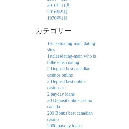
2016年11月
2016年9月
1970年1月
カテゴリー
1stclassdating-main dating
sites
1stclassdating-main who is
billie eilish dating
2 Deposit best canadian
casinos online
2 Deposit best online
casinos ca
2 payday loans
20 Deposit online casino
canada
200 Bonus best canadian
casino
2000 payday loans