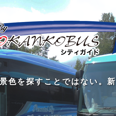
の
の
景
到
旅
私
は
中
色
着
は
旅
旅
は
3
に
を
す
の
の
真
つ
旅
も
探
る
の
過
過
あ
を
、
す
た
程
程
知
る
す
外
こ
に
に
め
識
。
る
に
と
の
こ
こ
で
人
た
出
で
大
そ
そ
は
と
め
た
は
き
価
価
な
会
に
く
な
な
値
値
く
い
旅
て
が
が
い
泉
、
、
を
し
で
あ
あ
。
旅
本
す
ょ
新
あ
る
る
を
を