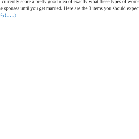
currently score a pretty good idea of exactly what these types of wome
 spouses until you get married. Here are the 3 items you should expec
さらに…)