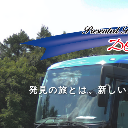
ど
ん
発
人
な
見
間
に
の
の
洗
旅
幅
練
旅
と
を
さ
を
は
広
れ
す
、
げ
た
る
新
る
大
し
の
も
人
い
は