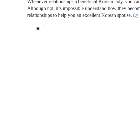
Whenever relationships a beneficial Korean lady, you can 
Although not, it’s impossible understand how they become
relationships to help you an excellent Korean spouse.
(