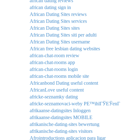
african dating reviews
african dating sign in
African Dating Sites reviews
African Dating Sites services
African Dating Sites sites
African Dating Sites siti per adulti
African Dating Sites username
African free lesbian dating websites
african-chat-room review
african-chat-rooms app
african-chat-rooms login
african-chat-rooms mobile site
Africanbond Dating useful content
AfricanLove useful content
africke-seznamky dating
africke-seznamovaci-weby PЕ™ihlГЎЕЎenГ­
afrikaanse-datingsites Inloggen
afrikaanse-datingsites MOBILE
afrikanische-dating-sites bewertung
afrikanische-dating-sites visitors
Afrointroductions aplicacion para ligar