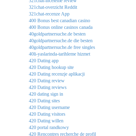
321chat-inceleme review
321chat-overzicht Reddit
321chat-recenze App
400 Bonus best canadian casino
400 Bonus online casinos canada
40goldpartnersuche.de besten
40goldpartnersuche.de die besten
40goldpartnersuche.de free singles
40li-yaslarinda-tarihleme hizmet
420 Dating app
420 Dating hookup site
420 Dating recenzje aplikacji
420 Dating review
420 Dating reviews
420 dating sign in
420 Dating sites
420 Dating username
420 Dating visitors
420 Dating willen
420 portal randkowy
420 Rencontres recherche de profil