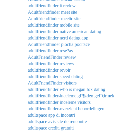
adultfriendfinder it review
Adultfriendfinder meet site
Adultfriendfinder meetic site
adultfriendfinder mobile site
adultfriendfinder native american dating
adultfriendfinder nerd dating app
Adultfriendfinder plocha pocitace
adultfriendfinder rese?as
AdultFriendFinder review
adultfriendfinder reviews
adultfriendfinder revoir
adultfriendfinder speed dating
AdultFriendFinder visitors
adultfriendfinder who is megan fox dating
adultfriendfinder-inceleme gГ¶zden geГ§irmek
adultfriendfinder-inceleme visitors
adultfriendfinder-overzicht beoordelingen
adultspace app di incontri
adultspace avis site de rencontre
adultspace crediti gratuiti