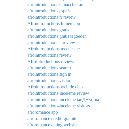
afrointroductions Chiacchierare
afrointroductions espa?a
afrointroductions fr review
Afrointroductions frauen app
afrointroductions gratis
afrointroductions gratis tegoeden
afrointroductions it review
Afrointroductions meetic site
afrointroductions review
AfroIntroductions reviews
afrointroductions search
afrointroductions sign in
afrointroductions visitors
Afrointroductions web de citas
afrointroductions-inceleme review
afrointroductions-inceleme tanД±Еџma
afrointroductions-inceleme visitors
afroromance app
afroromance crediti gratuiti
afroromance dating website