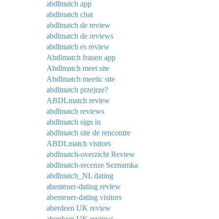
abdlmatch app
abdlmatch chat
abdlmatch de review
abdlmatch de reviews
abdlmatch es review
Abdlmatch frauen app
Abdlmatch meet site
Abdlmatch meetic site
abdlmatch przejrze?
ABDLmatch review
abdlmatch reviews
abdlmatch sign in
abdlmatch site de rencontre
ABDLmatch visitors
abdlmatch-overzicht Review
abdlmatch-recenze Seznamka
abdlmatch_NL dating
abenteuer-dating review
abenteuer-dating visitors
aberdeen UK review
aberdeen UK reviews