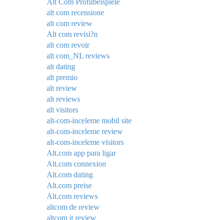
Alt Com Profilbeispiele
alt com recensione
alt com review
Alt com revisi?n
alt com revoir
alt com_NL reviews
alt dating
alt premio
alt review
alt reviews
alt visitors
alt-com-inceleme mobil site
alt-com-inceleme review
alt-com-inceleme visitors
Alt.com app para ligar
Alt.com connexion
Alt.com dating
Alt.com preise
Alt.com reviews
altcom de review
altcom it review