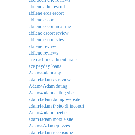
abilene adult escort
abilene eros escort
abilene escort
abilene escort near me
abilene escort review
abilene escort sites
abilene review
abilene reviews
ace cash installment loans
ace payday loans
Adam4adam app
adam4adam cs review
Adam4Adam dating
Adam4adam dating site
adam4adam dating website
adam4adam fr sito di incontri
Adam4adam meetic
adam4adam mobile site
Adam4Adam quizzes
adam4adam recensione