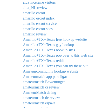
alua-inceleme visitors
alua_NL review
amarillo escort
amarillo escort index
amarillo escort service
amarillo escort sites
amarillo review
Amarillo+TX+Texas free hookup website
Amarillo+TX+Texas gay hookup
Amarillo+TX+Texas hookup sites
Amarillo+TX+Texas pop over to this web-site
Amarillo+TX+Texas reddit
Amarillo+TX+Texas you can try these out
Amateurcommunity hookup website
Amateurmatch app para ligar
amateurmatch Bewertungen
amateurmatch cs review
AmateurMatch dating
amateurmatch de review
amateurmatch espa?a