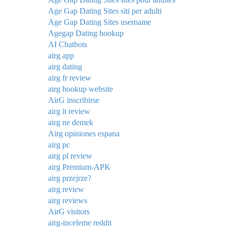
Age Gap Dating Sites siti per adulti
Age Gap Dating Sites username
Agegap Dating hookup
AI Chatbots
airg app
airg dating
airg fr review
airg hookup website
AirG inscribirse
airg it review
airg ne demek
Airg opiniones espana
airg pc
airg pl review
airg Premium-APK
airg przejrze?
airg review
airg reviews
AirG visitors
airg-inceleme reddit