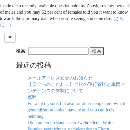
Inside the a recently available questionnaire by Zoosk, seventy percent
of males and you may 62 per cent of females told you it want to know
towards the a primary date when you’re seeing someone else.
(さら
に…)
検索:
最近の投稿
メールアドレス変更のお知らせ
【安全へのこだわり】当社の運行管理と車両メ
ンテナンスの体制について
点呼
For a lot of, sure, but also for other people, no, which
generalization looks unaware and you can feels
belittling
Die kunden im stande sein zweite Fiedel Wafer
Portalen verzeichnen, nachdem denen Eltern