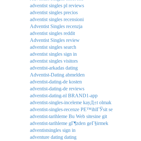
adventist singles pl reviews
adventist singles precios
adventist singles recensioni
Adventist Singles recenzja
adventist singles reddit
Adventist Singles review
adventist singles search
adventist singles sign in
adventist singles visitors
adventist-arkadas dating
Adventist-Dating abmelden
adventist-dating-de kosten
adventist-dating-de reviews
adventist-dating-nl BRAND1-app
adventist-singles-inceleme kayД±t olmak
adventist-singles-recenze PЕ™ihlГЎsit se
adventist-tarihleme Bu Web sitesine git
adventist-tarihleme gГ¶zden geГ§irmek
adventistsingles sign in
adventure dating dating