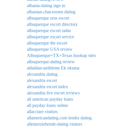
albania-dating sign in
albanian-chat-rooms dating
albuquerque eros escort
albuquerque escort directory
albuquerque escort radar
albuquerque escort service
albuquerque the escort
albuquerque USA review
Albuquerque+TX+Texas hookup sites
albuquerque-dating review
aldatilan-tarihleme Ek okuma
alexandria dating
alexandria escort
alexandria escort index
alexandria live escort reviews
all american payday loans
all payday loans online
allacciare visitors
allamericandating.com tender dating
alleinerziehende-dating visitors