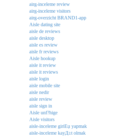
airg-inceleme review
airg-inceleme visitors
airg-overzicht BRAND1-app
Aisle dating site
aisle de reviews
aisle desktop
aisle es review
aisle fr reviews
Aisle hookup
aisle it review
aisle it reviews
aisle login
aisle mobile site
aisle nedir
aisle review
aisle sign in
Aisle unf?hige
Aisle visitors
aisle-inceleme giriЕџ yapmak
aisle-inceleme kayД±t olmak