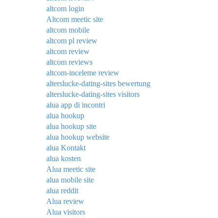
altcom login
Altcom meetic site
altcom mobile
altcom pl review
altcom review
altcom reviews
altcom-inceleme review
alterslucke-dating-sites bewertung
alterslucke-dating-sites visitors
alua app di incontri
alua hookup
alua hookup site
alua hookup website
alua Kontakt
alua kosten
Alua meetic site
alua mobile site
alua reddit
Alua review
Alua visitors