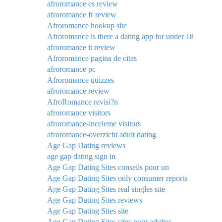
afroromance es review
afroromance fr review
Afroromance hookup site
Afroromance is there a dating app for under 18
afroromance it review
Afroromance pagina de citas
afroromance pc
Afroromance quizzes
afroromance review
AfroRomance revisi?n
afroromance visitors
afroromance-inceleme visitors
afroromance-overzicht adult dating
Age Gap Dating reviews
age gap dating sign in
Age Gap Dating Sites conseils pour un
Age Gap Dating Sites only consumer reports
Age Gap Dating Sites real singles site
Age Gap Dating Sites reviews
Age Gap Dating Sites site
Age Gap Dating Sites sites pour adultes