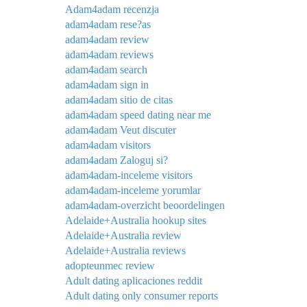
Adam4adam recenzja
adam4adam rese?as
adam4adam review
adam4adam reviews
adam4adam search
adam4adam sign in
adam4adam sitio de citas
adam4adam speed dating near me
adam4adam Veut discuter
adam4adam visitors
adam4adam Zaloguj si?
adam4adam-inceleme visitors
adam4adam-inceleme yorumlar
adam4adam-overzicht beoordelingen
Adelaide+Australia hookup sites
Adelaide+Australia review
Adelaide+Australia reviews
adopteunmec review
Adult dating aplicaciones reddit
Adult dating only consumer reports