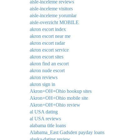
aisle-inceleme reviews
aisle-inceleme visitors
aisle-inceleme yorumlar
aisle-overzicht MOBILE
akron escort index
akron escort near me
akron escort radar
akron escort service
akron escort sites
akron find an escort
akron nude escort
akron reviews
akron sign in
Akron+OH+Ohio hookup sites
Akron+OH+Ohio mobile site
Akron+OH+Ohio review
al USA dating
al USA reviews
alabama title loans
Alabama_East Gadsden payday loans
alaska-dating review