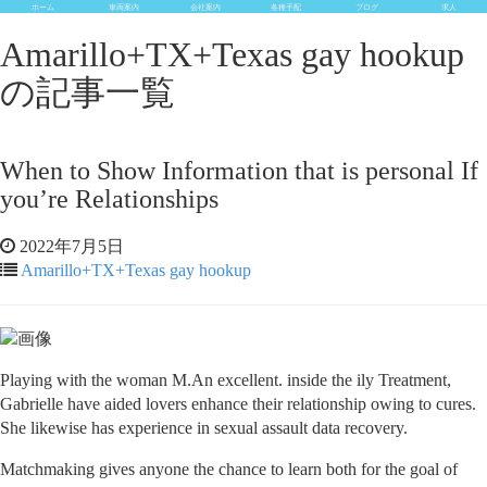
ホーム
車両案内
会社案内
各種手配
ブログ
求人
Amarillo+TX+Texas gay hookup
の記事一覧
When to Show Information that is personal If
you’re Relationships
2022年7月5日
Amarillo+TX+Texas gay hookup
Playing with the woman M.An excellent. inside the ily Treatment,
Gabrielle have aided lovers enhance their relationship owing to cures.
She likewise has experience in sexual assault data recovery.
Matchmaking gives anyone the chance to learn both for the goal of