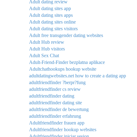
Adult dating review
Adult dating sites app
Adult dating sites apps
Adult dating sites online
Adult dating sites visitors
Adult free transgender dating websites
Adult Hub review
Adult Hub visitors
Adult Sex Chat
Adult-Friend-Finder bezplatna aplikace
Adultchathookups hookup website
adultdatingwebsites.net how to create a dating app
adultfriendfinder ?berpr?fung
adultfriendfinder cs review
adultfriendfinder dating
adultfriendfinder dating site
adultfriendfinder de bewertung
adultfriendfinder erfahrung
Adultfriendfinder frauen app
Adultfriendfinder hookup websites
Adultfriendfinder iniciar sesion