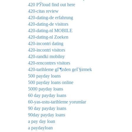
420 РЎloud find out here
420-citas review
420-dating-de erfahrung
420-dating-de visitors
420-dating-nl MOBILE
420-dating-nl Zoeken
420-incontri dating
420-incontri visitors
420-randki mobilny
420-rencontres visitors
420-tarihleme gГ¶zden geГ§irmek
500 payday loans
500 payday loans online
5000 payday loans
60 day payday loans
60-yas-ustu-tarihleme yorumlar
90 day payday loans
90day payday loans
a pay day loan
a paydayloan