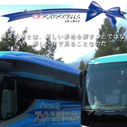
発
ど
旅
人
見
ん
を
間
の
な
す
の
旅
に
る
旅
私
幅
旅
と
旅
洗
の
は
は
を
の
は
の
練
は
真
旅
広
過
、
過
さ
到
の
を
げ
程
新
程
れ
着
知
す
る
に
し
に
た
す
識
る
も
こ
い
こ
大
る
の
た
の
そ
景
そ
人
た
大
め
は
価
色
価
の
め
き
に
3
値
を
値
中
で
な
つ
旅
が
探
が
に
は
泉
あ
を
あ
す
あ
も
な
で
る
す
る
こ
る
、
く
あ
。
る
と
外
、
る
人
で
に
旅
と
は
出
を
会
な
た
す
く
て
い
い
し
。
、
ょ
新
本
う
し
を
が
い
読
る
な
目
み
た
い
で
、
め
小
見
旅
で
さ
る
を
あ
な
こ
す
る
子
と
る
供
な
こ
が
の
と
い
だ
だ
る