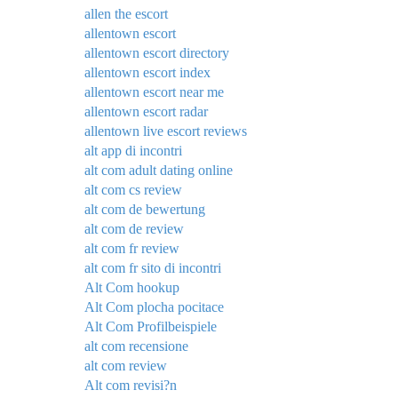
allen the escort
allentown escort
allentown escort directory
allentown escort index
allentown escort near me
allentown escort radar
allentown live escort reviews
alt app di incontri
alt com adult dating online
alt com cs review
alt com de bewertung
alt com de review
alt com fr review
alt com fr sito di incontri
Alt Com hookup
Alt Com plocha pocitace
Alt Com Profilbeispiele
alt com recensione
alt com review
Alt com revisi?n