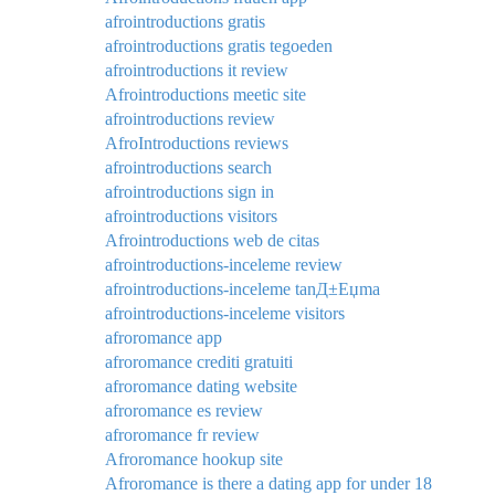
afrointroductions gratis
afrointroductions gratis tegoeden
afrointroductions it review
Afrointroductions meetic site
afrointroductions review
AfroIntroductions reviews
afrointroductions search
afrointroductions sign in
afrointroductions visitors
Afrointroductions web de citas
afrointroductions-inceleme review
afrointroductions-inceleme tanД±Еџma
afrointroductions-inceleme visitors
afroromance app
afroromance crediti gratuiti
afroromance dating website
afroromance es review
afroromance fr review
Afroromance hookup site
Afroromance is there a dating app for under 18