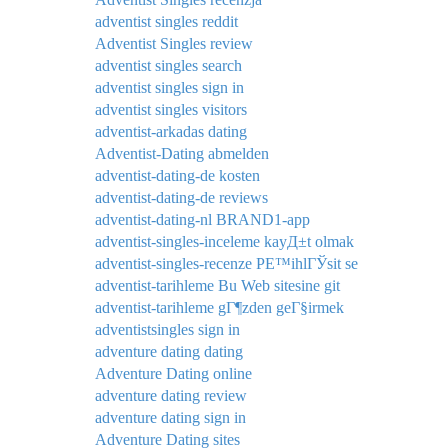
adventist singles reddit
Adventist Singles review
adventist singles search
adventist singles sign in
adventist singles visitors
adventist-arkadas dating
Adventist-Dating abmelden
adventist-dating-de kosten
adventist-dating-de reviews
adventist-dating-nl BRAND1-app
adventist-singles-inceleme kayД±t olmak
adventist-singles-recenze PЕ™ihlГЎsit se
adventist-tarihleme Bu Web sitesine git
adventist-tarihleme gГ¶zden geГ§irmek
adventistsingles sign in
adventure dating dating
Adventure Dating online
adventure dating review
adventure dating sign in
Adventure Dating sites