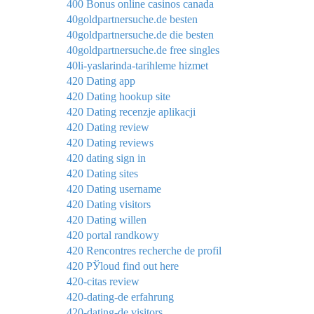
400 Bonus online casinos canada
40goldpartnersuche.de besten
40goldpartnersuche.de die besten
40goldpartnersuche.de free singles
40li-yaslarinda-tarihleme hizmet
420 Dating app
420 Dating hookup site
420 Dating recenzje aplikacji
420 Dating review
420 Dating reviews
420 dating sign in
420 Dating sites
420 Dating username
420 Dating visitors
420 Dating willen
420 portal randkowy
420 Rencontres recherche de profil
420 РЎloud find out here
420-citas review
420-dating-de erfahrung
420-dating-de visitors