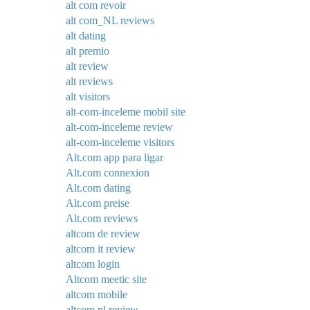
alt com revoir
alt com_NL reviews
alt dating
alt premio
alt review
alt reviews
alt visitors
alt-com-inceleme mobil site
alt-com-inceleme review
alt-com-inceleme visitors
Alt.com app para ligar
Alt.com connexion
Alt.com dating
Alt.com preise
Alt.com reviews
altcom de review
altcom it review
altcom login
Altcom meetic site
altcom mobile
altcom pl review