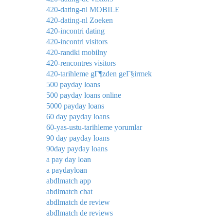
420-dating-nl MOBILE
420-dating-nl Zoeken
420-incontri dating
420-incontri visitors
420-randki mobilny
420-rencontres visitors
420-tarihleme gГ¶zden geГ§irmek
500 payday loans
500 payday loans online
5000 payday loans
60 day payday loans
60-yas-ustu-tarihleme yorumlar
90 day payday loans
90day payday loans
a pay day loan
a paydayloan
abdlmatch app
abdlmatch chat
abdlmatch de review
abdlmatch de reviews