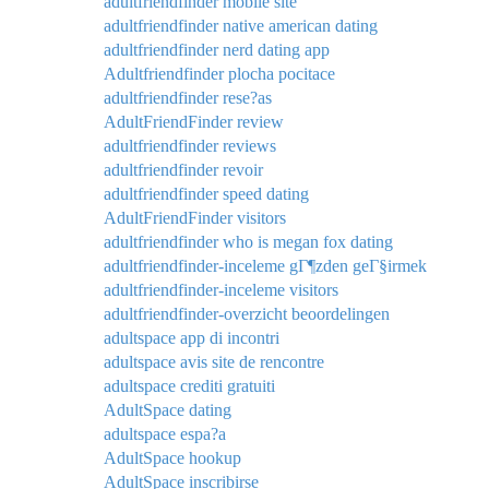
adultfriendfinder mobile site
adultfriendfinder native american dating
adultfriendfinder nerd dating app
Adultfriendfinder plocha pocitace
adultfriendfinder rese?as
AdultFriendFinder review
adultfriendfinder reviews
adultfriendfinder revoir
adultfriendfinder speed dating
AdultFriendFinder visitors
adultfriendfinder who is megan fox dating
adultfriendfinder-inceleme gГ¶zden geГ§irmek
adultfriendfinder-inceleme visitors
adultfriendfinder-overzicht beoordelingen
adultspace app di incontri
adultspace avis site de rencontre
adultspace crediti gratuiti
AdultSpace dating
adultspace espa?a
AdultSpace hookup
AdultSpace inscribirse