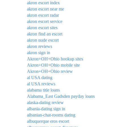
akron escort index
akron escort near me
akron escort radar
akron escort service
akron escort sites
akron find an escort
akron nude escort
akron reviews
akron sign in
Akron+OH+Ohio hookup sites
Akron+OH+Ohio mobile site
Akron+OH+Ohio review
al USA dating
al USA reviews
alabama title loans
Alabama_East Gadsden payday loans
alaska-dating review
albania-dating sign in
albanian-chat-rooms dating
albuquerque eros escort