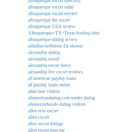
albuquerque escort directory
albuquerque escort radar
albuquerque escort service
albuquerque the escort
albuquerque USA review
Albuquerque+TX+Texas hookup sites
albuquerque-dating review
aldatilan-tarihleme Ek okuma
alexandria dating
alexandria escort
alexandria escort index
alexandria live escort reviews
all american payday loans
all payday loans online
allacciare visitors
allamericandating.com tender dating
alleinerziehende-dating visitors
allen eros escort
allen escort
allen escort listings
allen escort near me