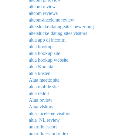
altcom review
altcom reviews
altcom-inceleme review
alterslucke-dating-sites bewertung
alterslucke-dating-sites visitors
alua app di incontri
alua hookup
alua hookup site
alua hookup website
alua Kontakt
alua kosten
Alua meetic site
alua mobile site
alua reddit
Alua review
Alua visitors
alua-inceleme visitors
alua_NL review
amarillo escort
amarillo escort index