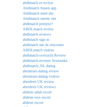
abdlmatch es review
Abdlmatch frauen app
Abdlmatch meet site
Abdlmatch meetic site
abdlmatch przejrze?
ABDLmatch review
abdlmatch reviews
abdlmatch sign in
abdlmatch site de rencontre
ABDLmatch visitors
abdlmatch-overzicht Review
abdlmatch-recenze Seznamka
abdlmatch_NL dating
abenteuer-dating review
abenteuer-dating visitors
aberdeen UK review
aberdeen UK reviews
abilene adult escort
abilene eros escort
abilene escort