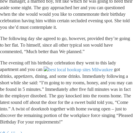
new manager, a married boy, felt like which he was going to need their
aside some night. The guy approached her and you can questioned
when the she would would you like to commemorate their birthday
celebration having him within certain secluded evening spot. She told
you she’d must contemplate it.
The following day she agreed to go, however, provided they’re going
to her flat. To himself, since all other typical son would have
commented, “Much better than We planned.”
The evening off his birthday celebration they went to this lady
apartment and you can
got
drinks, appetizers, dining, and some drinks. Immediately following a
short while she said: “I’m going to my rooms, honey, and you may can
be found in 5 minutes.” Immediately after five full minutes was in fact
in the employer disrobed. The guy knocked into the rooms home. The
latest sound off about the door for the a sweet build told you, “Come
into.” A twist of doorknob together with home swung open – just to
discover the remaining portion of the workplace force singing “Pleased
Birthday For your requirements!”