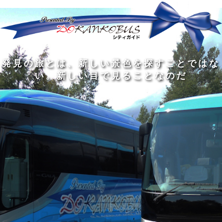
発
ど
旅
人
見
ん
を
間
の
な
す
の
旅
に
る
旅
私
幅
旅
と
旅
洗
の
は
は
を
の
は
の
練
は
真
旅
広
過
、
過
さ
到
の
を
げ
程
新
程
れ
着
知
す
る
に
し
に
た
す
識
る
も
こ
い
こ
大
る
の
た
の
そ
景
そ
人
た
大
め
は
価
色
価
の
め
き
に
3
値
を
値
中
で
な
つ
旅
が
探
が
に
は
泉
あ
を
あ
す
あ
も
な
で
る
す
る
こ
る
、
く
あ
。
る
と
外
、
る
人
で
に
旅
と
は
出
を
会
な
た
す
く
て
い
い
し
。
、
ょ
新
本
う
し
を
が
い
読
る
な
目
み
た
い
で
、
め
小
見
旅
で
さ
る
を
あ
な
こ
す
る
子
と
る
供
な
こ
が
の
と
い
だ
だ
る