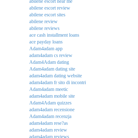
abilene escort near me
abilene escort review
abilene escort sites
abilene review
abilene reviews
ace cash installment loans
ace payday loans
Adam4adam app
adam4adam cs review
Adam4Adam dating
Adam4adam dating site
adam4adam dating website
adam4adam fr sito di incontri
Adam4adam meetic
adam4adam mobile site
Adam4Adam quizzes
adam4adam recensione
Adam4adam recenzja
adam4adam rese?as
adam4adam review
adam4adam reviews