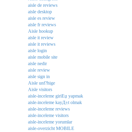
aisle de reviews
aisle desktop
aisle es review
aisle fr reviews
Aisle hookup
aisle it review
aisle it reviews
aisle login
aisle mobile site
aisle nedir
aisle review
aisle sign in
Aisle unf?hige
Aisle visitors
aisle-inceleme giriЕџ yapmak
aisle-inceleme kayД±t olmak
aisle-inceleme reviews
aisle-inceleme visitors
aisle-inceleme yorumlar
aisle-overzicht MOBILE