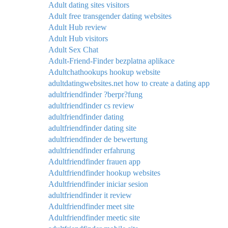
Adult dating sites visitors
Adult free transgender dating websites
Adult Hub review
Adult Hub visitors
Adult Sex Chat
Adult-Friend-Finder bezplatna aplikace
Adultchathookups hookup website
adultdatingwebsites.net how to create a dating app
adultfriendfinder ?berpr?fung
adultfriendfinder cs review
adultfriendfinder dating
adultfriendfinder dating site
adultfriendfinder de bewertung
adultfriendfinder erfahrung
Adultfriendfinder frauen app
Adultfriendfinder hookup websites
Adultfriendfinder iniciar sesion
adultfriendfinder it review
Adultfriendfinder meet site
Adultfriendfinder meetic site