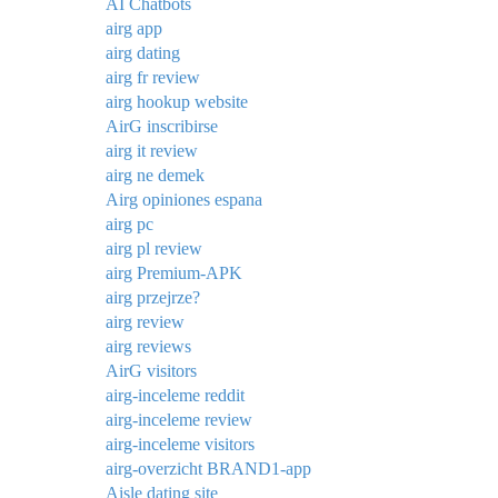
AI Chatbots
airg app
airg dating
airg fr review
airg hookup website
AirG inscribirse
airg it review
airg ne demek
Airg opiniones espana
airg pc
airg pl review
airg Premium-APK
airg przejrze?
airg review
airg reviews
AirG visitors
airg-inceleme reddit
airg-inceleme review
airg-inceleme visitors
airg-overzicht BRAND1-app
Aisle dating site