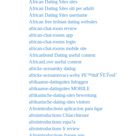
African Dating Sites sites
African Dating Sites siti per adulti
African Dating Sites username
African free lesbian dating websites
african-chat-room review
african-chat-rooms app
african-chat-rooms login
african-chat-rooms mobile site
Africanbond Dating useful content
AfricanLove useful content
africke-seznamky dating
africke-seznamovaci-weby PЕ™ihlГЎЕЎenГ­
afrikaanse-datingsites Inloggen
afrikaanse-datingsites MOBILE
afrikanische-dating-sites bewertung
afrikanische-dating-sites visitors
Afrointroductions aplicacion para ligar
afrointroductions Chiacchierare
afrointroductions espa?a
afrointroductions fr review
Afrointroductions frauen app