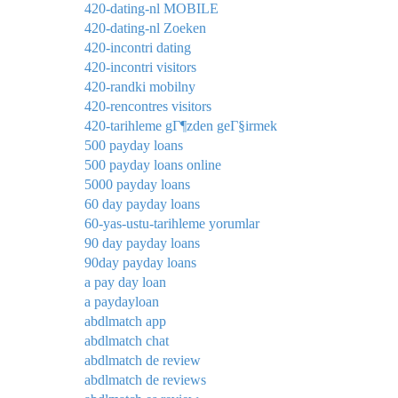
420-dating-nl MOBILE
420-dating-nl Zoeken
420-incontri dating
420-incontri visitors
420-randki mobilny
420-rencontres visitors
420-tarihleme gГ¶zden geГ§irmek
500 payday loans
500 payday loans online
5000 payday loans
60 day payday loans
60-yas-ustu-tarihleme yorumlar
90 day payday loans
90day payday loans
a pay day loan
a paydayloan
abdlmatch app
abdlmatch chat
abdlmatch de review
abdlmatch de reviews