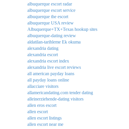
albuquerque escort radar
albuquerque escort service
albuquerque the escort
albuquerque USA review
Albuquerque+TX+Texas hookup sites
albuquerque-dating review
aldatilan-tarihleme Ek okuma
alexandria dating
alexandria escort
alexandria escort index
alexandria live escort reviews
all american payday loans
all payday loans online
allacciare visitors
allamericandating.com tender dating
alleinerziehende-dating visitors
allen eros escort
allen escort
allen escort listings
allen escort near me