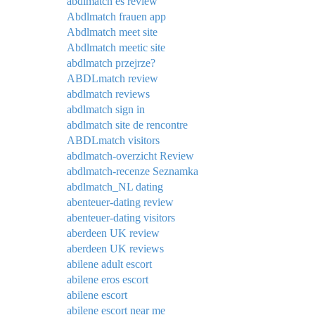
abdlmatch es review
Abdlmatch frauen app
Abdlmatch meet site
Abdlmatch meetic site
abdlmatch przejrze?
ABDLmatch review
abdlmatch reviews
abdlmatch sign in
abdlmatch site de rencontre
ABDLmatch visitors
abdlmatch-overzicht Review
abdlmatch-recenze Seznamka
abdlmatch_NL dating
abenteuer-dating review
abenteuer-dating visitors
aberdeen UK review
aberdeen UK reviews
abilene adult escort
abilene eros escort
abilene escort
abilene escort near me