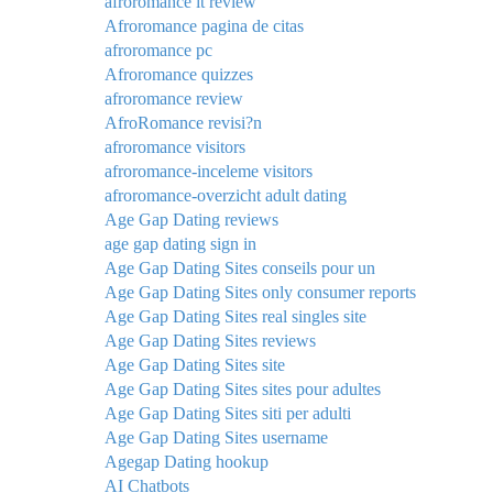
afroromance it review
Afroromance pagina de citas
afroromance pc
Afroromance quizzes
afroromance review
AfroRomance revisi?n
afroromance visitors
afroromance-inceleme visitors
afroromance-overzicht adult dating
Age Gap Dating reviews
age gap dating sign in
Age Gap Dating Sites conseils pour un
Age Gap Dating Sites only consumer reports
Age Gap Dating Sites real singles site
Age Gap Dating Sites reviews
Age Gap Dating Sites site
Age Gap Dating Sites sites pour adultes
Age Gap Dating Sites siti per adulti
Age Gap Dating Sites username
Agegap Dating hookup
AI Chatbots