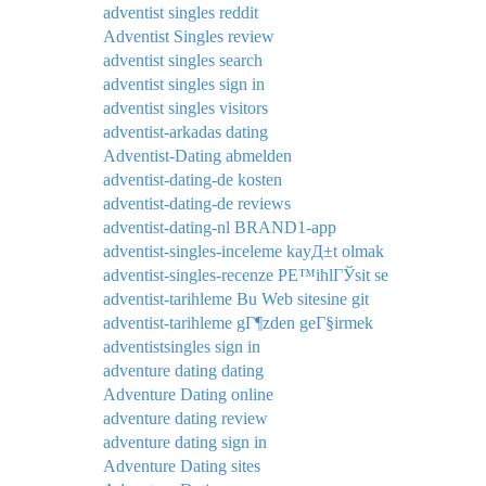
adventist singles reddit
Adventist Singles review
adventist singles search
adventist singles sign in
adventist singles visitors
adventist-arkadas dating
Adventist-Dating abmelden
adventist-dating-de kosten
adventist-dating-de reviews
adventist-dating-nl BRAND1-app
adventist-singles-inceleme kayД±t olmak
adventist-singles-recenze PЕ™ihlГЎsit se
adventist-tarihleme Bu Web sitesine git
adventist-tarihleme gГ¶zden geГ§irmek
adventistsingles sign in
adventure dating dating
Adventure Dating online
adventure dating review
adventure dating sign in
Adventure Dating sites