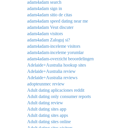
adam4adam search
adam4adam sign in
adam4adam sitio de citas
adam4adam speed dating near me
adam4adam Veut discuter
adam4adam visitors
adam4adam Zaloguj si?
adam4adam-inceleme visitors
adam4adam-inceleme yorumlar
adam4adam-overzicht beoordelingen
Adelaide+Australia hookup sites
Adelaide+Australia review
Adelaide+Australia reviews
adopteunmec review
Adult dating aplicaciones reddit
Adult dating only consumer reports
Adult dating review
Adult dating sites app
Adult dating sites apps
Adult dating sites online
Adult dating sites visitors