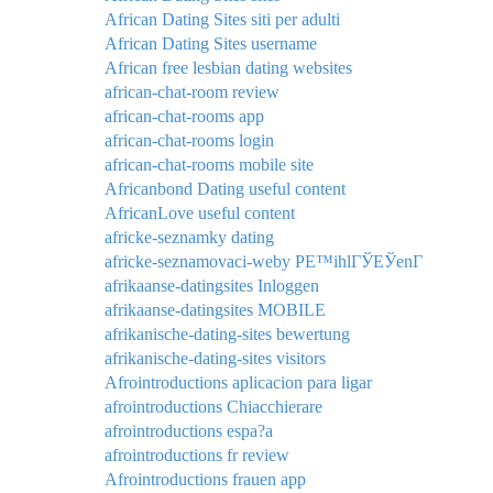
African Dating Sites siti per adulti
African Dating Sites username
African free lesbian dating websites
african-chat-room review
african-chat-rooms app
african-chat-rooms login
african-chat-rooms mobile site
Africanbond Dating useful content
AfricanLove useful content
africke-seznamky dating
africke-seznamovaci-weby PЕ™ihlГЎЕЎenГ­
afrikaanse-datingsites Inloggen
afrikaanse-datingsites MOBILE
afrikanische-dating-sites bewertung
afrikanische-dating-sites visitors
Afrointroductions aplicacion para ligar
afrointroductions Chiacchierare
afrointroductions espa?a
afrointroductions fr review
Afrointroductions frauen app