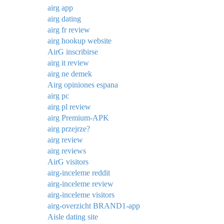
airg app
airg dating
airg fr review
airg hookup website
AirG inscribirse
airg it review
airg ne demek
Airg opiniones espana
airg pc
airg pl review
airg Premium-APK
airg przejrze?
airg review
airg reviews
AirG visitors
airg-inceleme reddit
airg-inceleme review
airg-inceleme visitors
airg-overzicht BRAND1-app
Aisle dating site