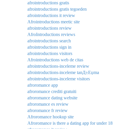
afrointroductions gratis
afrointroductions gratis tegoeden
afrointroductions it review
Afrointroductions meetic site
afrointroductions review
AfroIntroductions reviews
afrointroductions search
afrointroductions sign in
afrointroductions visitors
Afrointroductions web de citas
afrointroductions-inceleme review
afrointroductions-inceleme tanД±Еџma
afrointroductions-inceleme visitors
afroromance app
afroromance crediti gratuiti
afroromance dating website
afroromance es review
afroromance fr review
Afroromance hookup site
Afroromance is there a dating app for under 18