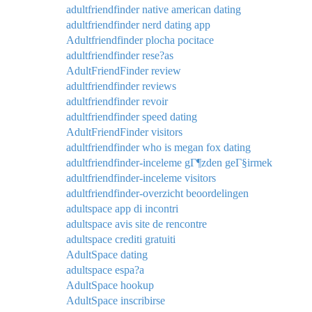
adultfriendfinder native american dating
adultfriendfinder nerd dating app
Adultfriendfinder plocha pocitace
adultfriendfinder rese?as
AdultFriendFinder review
adultfriendfinder reviews
adultfriendfinder revoir
adultfriendfinder speed dating
AdultFriendFinder visitors
adultfriendfinder who is megan fox dating
adultfriendfinder-inceleme gГ¶zden geГ§irmek
adultfriendfinder-inceleme visitors
adultfriendfinder-overzicht beoordelingen
adultspace app di incontri
adultspace avis site de rencontre
adultspace crediti gratuiti
AdultSpace dating
adultspace espa?a
AdultSpace hookup
AdultSpace inscribirse