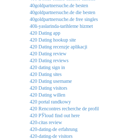
40goldpartnersuche.de besten
40goldpartnersuche.de die besten
40goldpartnersuche.de free singles
40li-yaslarinda-tarihleme hizmet
420 Dating app
420 Dating hookup site
420 Dating recenzje aplikacji
420 Dating review
420 Dating reviews
420 dating sign in
420 Dating sites
420 Dating username
420 Dating visitors
420 Dating willen
420 portal randkowy
420 Rencontres recherche de profil
420 РЎloud find out here
420-citas review
420-dating-de erfahrung
420-dating-de visitors