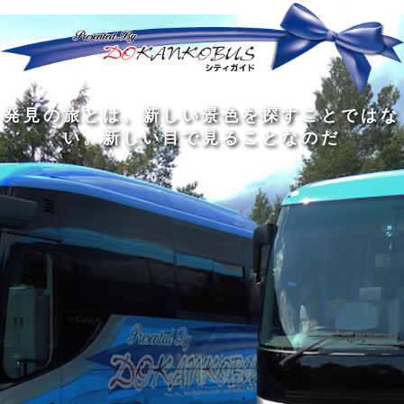
発
ど
旅
人
見
ん
を
間
の
な
す
の
旅
に
る
旅
私
幅
旅
と
旅
洗
の
は
は
を
の
は
の
練
は
真
旅
広
過
、
過
さ
到
の
を
げ
程
新
程
れ
着
知
す
る
に
し
に
た
す
識
る
も
こ
い
こ
大
る
の
た
の
そ
景
そ
人
た
大
め
は
価
色
価
の
め
き
に
3
値
を
値
中
で
な
つ
旅
が
探
が
に
は
泉
あ
を
あ
す
あ
も
な
で
る
す
る
こ
る
、
く
あ
。
る
と
外
、
る
人
で
に
旅
と
は
出
を
会
な
た
す
く
て
い
い
し
。
、
ょ
新
本
う
し
を
が
い
読
る
な
目
み
た
い
で
、
め
小
見
旅
で
さ
る
を
あ
な
こ
す
る
子
と
る
供
な
こ
が
の
と
い
だ
だ
る