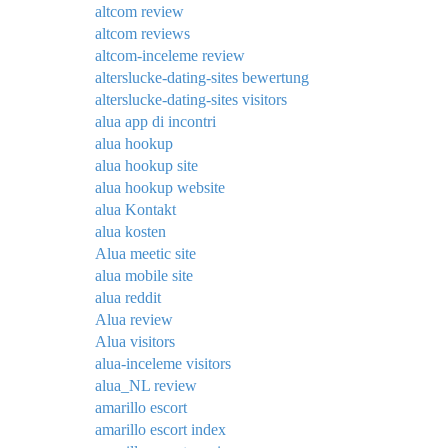
altcom review
altcom reviews
altcom-inceleme review
alterslucke-dating-sites bewertung
alterslucke-dating-sites visitors
alua app di incontri
alua hookup
alua hookup site
alua hookup website
alua Kontakt
alua kosten
Alua meetic site
alua mobile site
alua reddit
Alua review
Alua visitors
alua-inceleme visitors
alua_NL review
amarillo escort
amarillo escort index