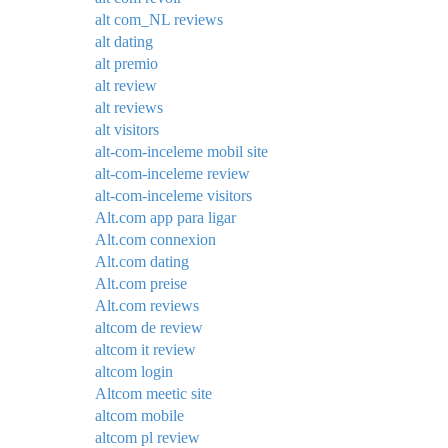
alt com_NL reviews
alt dating
alt premio
alt review
alt reviews
alt visitors
alt-com-inceleme mobil site
alt-com-inceleme review
alt-com-inceleme visitors
Alt.com app para ligar
Alt.com connexion
Alt.com dating
Alt.com preise
Alt.com reviews
altcom de review
altcom it review
altcom login
Altcom meetic site
altcom mobile
altcom pl review