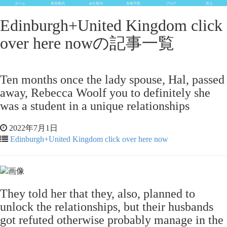
ホーム
車両案内
会社案内
各種手配
ブログ
求人
Edinburgh+United Kingdom click
over here nowの記事一覧
Ten months once the lady spouse, Hal, passed
away, Rebecca Woolf you to definitely she
was a student in a unique relationships
2022年7月1日
Edinburgh+United Kingdom click over here now
They told her that they, also, planned to
unlock the relationships, but their husbands
got refuted otherwise probably manage in the