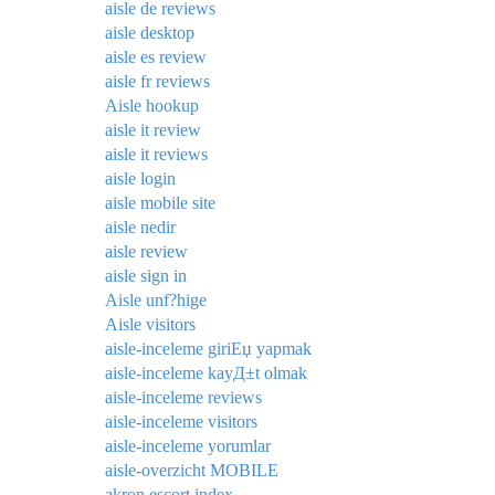
aisle de reviews
aisle desktop
aisle es review
aisle fr reviews
Aisle hookup
aisle it review
aisle it reviews
aisle login
aisle mobile site
aisle nedir
aisle review
aisle sign in
Aisle unf?hige
Aisle visitors
aisle-inceleme giriЕџ yapmak
aisle-inceleme kayД±t olmak
aisle-inceleme reviews
aisle-inceleme visitors
aisle-inceleme yorumlar
aisle-overzicht MOBILE
akron escort index