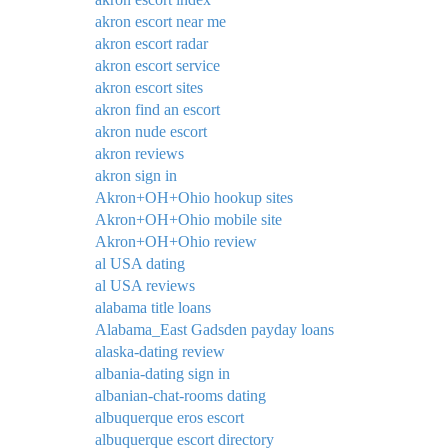
akron escort near me
akron escort radar
akron escort service
akron escort sites
akron find an escort
akron nude escort
akron reviews
akron sign in
Akron+OH+Ohio hookup sites
Akron+OH+Ohio mobile site
Akron+OH+Ohio review
al USA dating
al USA reviews
alabama title loans
Alabama_East Gadsden payday loans
alaska-dating review
albania-dating sign in
albanian-chat-rooms dating
albuquerque eros escort
albuquerque escort directory