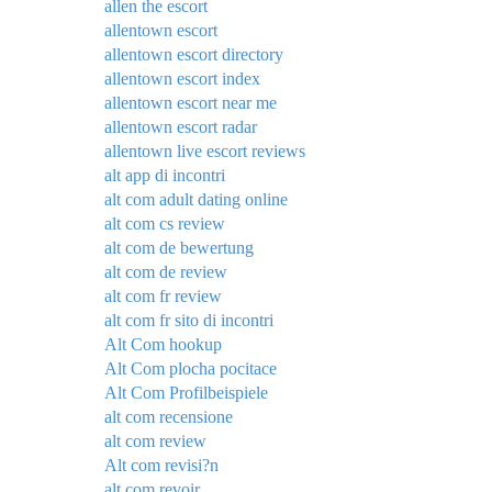
allen the escort
allentown escort
allentown escort directory
allentown escort index
allentown escort near me
allentown escort radar
allentown live escort reviews
alt app di incontri
alt com adult dating online
alt com cs review
alt com de bewertung
alt com de review
alt com fr review
alt com fr sito di incontri
Alt Com hookup
Alt Com plocha pocitace
Alt Com Profilbeispiele
alt com recensione
alt com review
Alt com revisi?n
alt com revoir