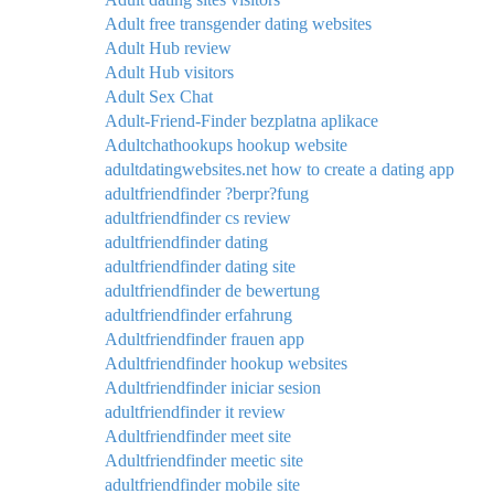
Adult free transgender dating websites
Adult Hub review
Adult Hub visitors
Adult Sex Chat
Adult-Friend-Finder bezplatna aplikace
Adultchathookups hookup website
adultdatingwebsites.net how to create a dating app
adultfriendfinder ?berpr?fung
adultfriendfinder cs review
adultfriendfinder dating
adultfriendfinder dating site
adultfriendfinder de bewertung
adultfriendfinder erfahrung
Adultfriendfinder frauen app
Adultfriendfinder hookup websites
Adultfriendfinder iniciar sesion
adultfriendfinder it review
Adultfriendfinder meet site
Adultfriendfinder meetic site
adultfriendfinder mobile site