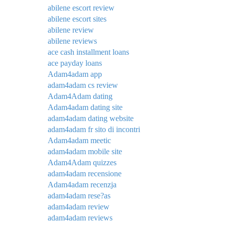
abilene escort review
abilene escort sites
abilene review
abilene reviews
ace cash installment loans
ace payday loans
Adam4adam app
adam4adam cs review
Adam4Adam dating
Adam4adam dating site
adam4adam dating website
adam4adam fr sito di incontri
Adam4adam meetic
adam4adam mobile site
Adam4Adam quizzes
adam4adam recensione
Adam4adam recenzja
adam4adam rese?as
adam4adam review
adam4adam reviews