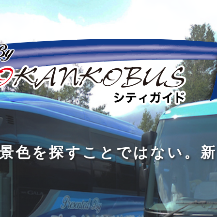
の
の
景
到
旅
私
は
中
色
着
は
旅
旅
は
3
に
を
す
の
の
真
つ
旅
も
探
る
の
過
過
あ
を
、
す
た
程
程
知
る
す
外
こ
に
に
め
識
。
る
に
と
の
こ
こ
で
人
た
出
で
大
そ
そ
は
と
め
た
は
き
価
価
な
会
に
く
な
な
値
値
く
い
旅
て
が
が
い
泉
、
、
を
し
で
あ
あ
。
旅
本
す
ょ
新
あ
る
る
を
を