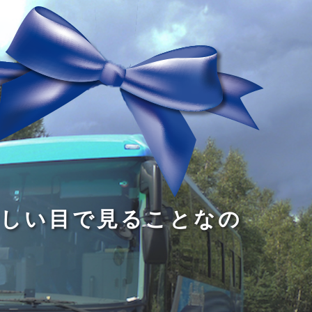
る
う
し
る
す
読
が
い
る
み
な
目
た
、
い
で
め
旅
小
見
で
を
さ
る
あ
す
な
こ
る
る
子
と
こ
供
な
と
が
の
だ
い
だ
る