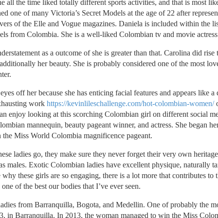
all the time liked totally different sports activities, and that is most lik
ned one of many Victoria’s Secret Models at the age of 22 after represen
s of the Elle and Vogue magazines. Daniela is included within the lis
dels from Colombia. She is a well-liked Colombian tv and movie actress
derstatement as a outcome of she is greater than that. Carolina did rise
additionally her beauty. She is probably considered one of the most lov
ter.
eyes off her because she has enticing facial features and appears like a 
 exhausting work
https://kevinlileschallenge.com/hot-colombian-women/
o
n enjoy looking at this scorching Colombian girl on different social me
Colombian mannequin, beauty pageant winner, and actress. She began he
on the Miss World Colombia magnificence pageant.
e ladies go, they make sure they never forget their very own heritage.
as males. Exotic Colombian ladies have excellent physique, naturally t
hy these girls are so engaging, there is a lot more that contributes to t
ne of the best our bodies that I’ve ever seen.
e ladies from Barranquilla, Bogota, and Medellin. One of probably the 
3, in Barranquilla. In 2013, the woman managed to win the Miss Colo