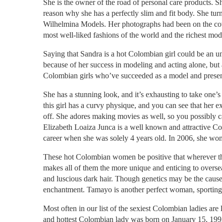
She is the owner of the road of personal care products. She 
reason why she has a perfectly slim and fit body. She tur
Wilhelmina Models. Her photographs had been on the cover
most well-liked fashions of the world and the richest mo
Saying that Sandra is a hot Colombian girl could be an un
because of her success in modeling and acting alone, but 
Colombian girls who’ve succeeded as a model and presen
She has a stunning look, and it’s exhausting to take one’s 
this girl has a curvy physique, and you can see that her
off. She adores making movies as well, so you possibly ca
Elizabeth Loaiza Junca is a well known and attractive 
career when she was solely 4 years old. In 2006, she w
These hot Colombian women be positive that wherever thes
makes all of them the more unique and enticing to overse
and luscious dark hair. Though genetics may be the cause w
enchantment. Tamayo is another perfect woman, sporting o
Most often in our list of the sexiest Colombian ladies ar
and hottest Colombian lady was born on January 15, 199