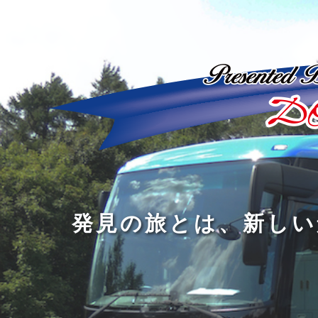
ど
ん
発
人
な
見
間
に
の
の
洗
旅
幅
練
旅
と
を
さ
を
は
広
れ
す
、
げ
た
る
新
る
大
し
の
も
人
い
は