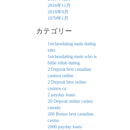
2016年11月
2016年9月
1970年1月
カテゴリー
1stclassdating-main dating
sites
1stclassdating-main who is
billie eilish dating
2 Deposit best canadian
casinos online
2 Deposit best online
casinos ca
2 payday loans
20 Deposit online casino
canada
200 Bonus best canadian
casino
2000 payday loans