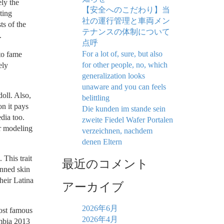
ely the
【安全へのこだわり】当
ting
社の運行管理と車両メン
ts of the
テナンスの体制について
.
点呼
For a lot of, sure, but also
 to fame
for other people, no, which
ely
generalization looks
unaware and you can feels
doll. Also,
belittling
n it pays
Die kunden im stande sein
dia too.
zweite Fiedel Wafer Portalen
r modeling
verzeichnen, nachdem
denen Eltern
 This trait
最近のコメント
anned skin
heir Latina
アーカイブ
2026年6月
most famous
2026年4月
mbia 2013