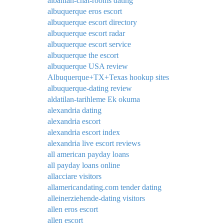
albanian-chat-rooms dating
albuquerque eros escort
albuquerque escort directory
albuquerque escort radar
albuquerque escort service
albuquerque the escort
albuquerque USA review
Albuquerque+TX+Texas hookup sites
albuquerque-dating review
aldatilan-tarihleme Ek okuma
alexandria dating
alexandria escort
alexandria escort index
alexandria live escort reviews
all american payday loans
all payday loans online
allacciare visitors
allamericandating.com tender dating
alleinerziehende-dating visitors
allen eros escort
allen escort