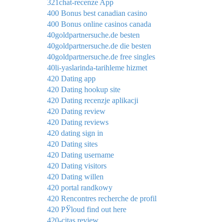
321chat-recenze App
400 Bonus best canadian casino
400 Bonus online casinos canada
40goldpartnersuche.de besten
40goldpartnersuche.de die besten
40goldpartnersuche.de free singles
40li-yaslarinda-tarihleme hizmet
420 Dating app
420 Dating hookup site
420 Dating recenzje aplikacji
420 Dating review
420 Dating reviews
420 dating sign in
420 Dating sites
420 Dating username
420 Dating visitors
420 Dating willen
420 portal randkowy
420 Rencontres recherche de profil
420 РЎloud find out here
420-citas review