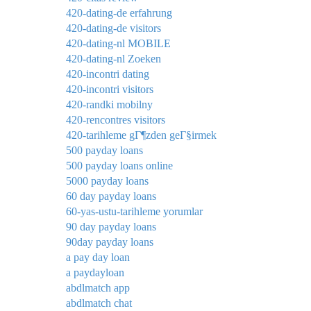
420-dating-de erfahrung
420-dating-de visitors
420-dating-nl MOBILE
420-dating-nl Zoeken
420-incontri dating
420-incontri visitors
420-randki mobilny
420-rencontres visitors
420-tarihleme gГ¶zden geГ§irmek
500 payday loans
500 payday loans online
5000 payday loans
60 day payday loans
60-yas-ustu-tarihleme yorumlar
90 day payday loans
90day payday loans
a pay day loan
a paydayloan
abdlmatch app
abdlmatch chat