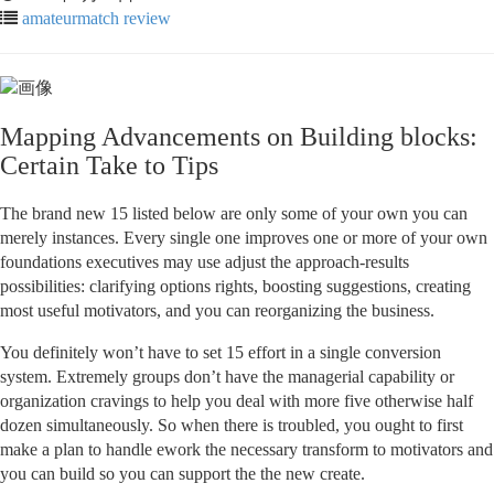
amateurmatch review
Mapping Advancements on Building blocks:
Certain Take to Tips
The brand new 15 listed below are only some of your own you can
merely instances. Every single one improves one or more of your own
foundations executives may use adjust the approach-results
possibilities: clarifying options rights, boosting suggestions, creating
most useful motivators, and you can reorganizing the business.
You definitely won’t have to set 15 effort in a single conversion
system. Extremely groups don’t have the managerial capability or
organization cravings to help you deal with more five otherwise half
dozen simultaneously. So when there is troubled, you ought to first
make a plan to handle ework the necessary transform to motivators and
you can build so you can support the the new create.