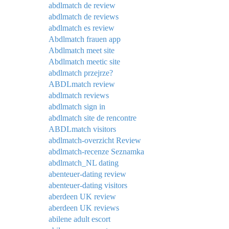
abdlmatch de review
abdlmatch de reviews
abdlmatch es review
Abdlmatch frauen app
Abdlmatch meet site
Abdlmatch meetic site
abdlmatch przejrze?
ABDLmatch review
abdlmatch reviews
abdlmatch sign in
abdlmatch site de rencontre
ABDLmatch visitors
abdlmatch-overzicht Review
abdlmatch-recenze Seznamka
abdlmatch_NL dating
abenteuer-dating review
abenteuer-dating visitors
aberdeen UK review
aberdeen UK reviews
abilene adult escort