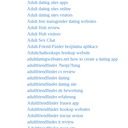
Adult dating sites apps
Adult dating sites online
Adult dating sites visitors
Adult free transgender dating websites
Adult Hub review
Adult Hub visitors
Adult Sex Chat
Adult-Friend-Finder bezplatna aplikace
Adultchathookups hookup website
adultdatingwebsites.net how to create a dating app
adultfriendfinder ?berpr?fung
adultfriendfinder cs review
adultfriendfinder dating
adultfriendfinder dating site
adultfriendfinder de bewertung
adultfriendfinder erfahrung
Adultfriendfinder frauen app
Adultfriendfinder hookup websites
Adultfriendfinder iniciar sesion
adultfriendfinder it review