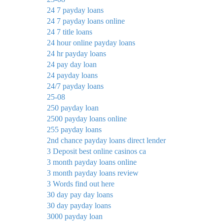
24 7 payday loans
24 7 payday loans online
24 7 title loans
24 hour online payday loans
24 hr payday loans
24 pay day loan
24 payday loans
24/7 payday loans
25-08
250 payday loan
2500 payday loans online
255 payday loans
2nd chance payday loans direct lender
3 Deposit best online casinos ca
3 month payday loans online
3 month payday loans review
3 Words find out here
30 day pay day loans
30 day payday loans
3000 payday loan