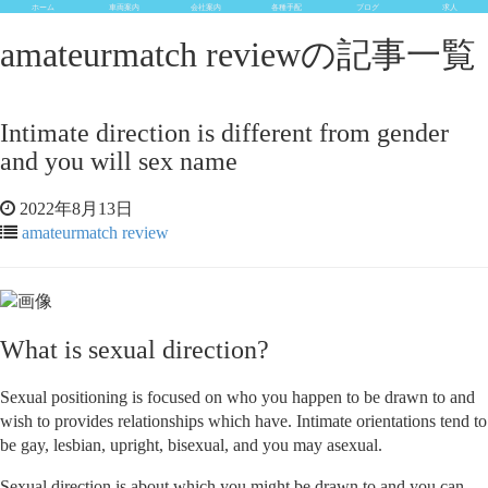
ホーム
車両案内
会社案内
各種手配
ブログ
求人
amateurmatch reviewの記事一覧
Intimate direction is different from gender
and you will sex name
2022年8月13日
amateurmatch review
What is sexual direction?
Sexual positioning is focused on who you happen to be drawn to and
wish to provides relationships which have. Intimate orientations tend to
be gay, lesbian, upright, bisexual, and you may asexual.
Sexual direction is about which you might be drawn to and you can