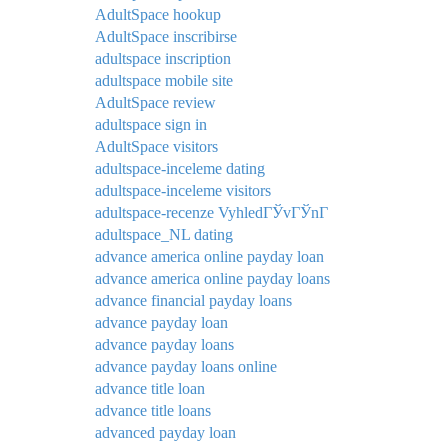
AdultSpace hookup
AdultSpace inscribirse
adultspace inscription
adultspace mobile site
AdultSpace review
adultspace sign in
AdultSpace visitors
adultspace-inceleme dating
adultspace-inceleme visitors
adultspace-recenze VyhledГЎvГЎnГ­
adultspace_NL dating
advance america online payday loan
advance america online payday loans
advance financial payday loans
advance payday loan
advance payday loans
advance payday loans online
advance title loan
advance title loans
advanced payday loan