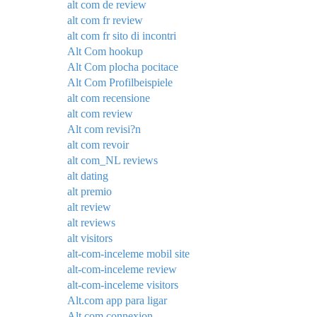
alt com de review
alt com fr review
alt com fr sito di incontri
Alt Com hookup
Alt Com plocha pocitace
Alt Com Profilbeispiele
alt com recensione
alt com review
Alt com revisi?n
alt com revoir
alt com_NL reviews
alt dating
alt premio
alt review
alt reviews
alt visitors
alt-com-inceleme mobil site
alt-com-inceleme review
alt-com-inceleme visitors
Alt.com app para ligar
Alt.com connexion