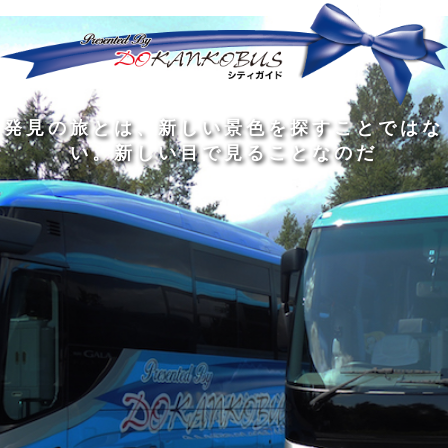
発
ど
旅
人
見
ん
を
間
の
な
す
の
旅
に
る
旅
私
幅
旅
と
旅
洗
の
は
は
を
の
は
の
練
は
真
旅
広
過
、
過
さ
到
の
を
げ
程
新
程
れ
着
知
す
る
に
し
に
た
す
識
る
も
こ
い
こ
大
る
の
た
の
そ
景
そ
人
た
大
め
は
価
色
価
の
め
き
に
3
値
を
値
中
で
な
つ
旅
が
探
が
に
は
泉
あ
を
あ
す
あ
も
な
で
る
す
る
こ
る
、
く
あ
。
る
と
外
、
る
人
で
に
旅
と
は
出
を
会
な
た
す
く
て
い
い
し
。
、
ょ
新
本
う
し
を
が
い
読
る
な
目
み
た
い
で
、
め
小
見
旅
で
さ
る
を
あ
な
こ
す
る
子
と
る
供
な
こ
が
の
と
い
だ
だ
る