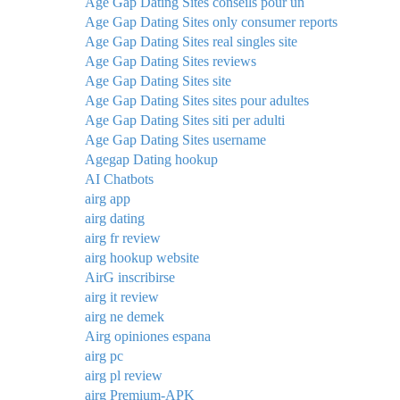
Age Gap Dating Sites conseils pour un
Age Gap Dating Sites only consumer reports
Age Gap Dating Sites real singles site
Age Gap Dating Sites reviews
Age Gap Dating Sites site
Age Gap Dating Sites sites pour adultes
Age Gap Dating Sites siti per adulti
Age Gap Dating Sites username
Agegap Dating hookup
AI Chatbots
airg app
airg dating
airg fr review
airg hookup website
AirG inscribirse
airg it review
airg ne demek
Airg opiniones espana
airg pc
airg pl review
airg Premium-APK