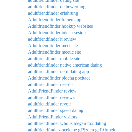
adultfriendfinder dating site
adultfriendfinder de bewertung
adultfriendfinder erfahrung
Adultfriendfinder frauen app
Adultfriendfinder hookup websites
Adultfriendfinder iniciar sesion
adultfriendfinder it review
Adultfriendfinder meet site
Adultfriendfinder meetic site
adultfriendfinder mobile site
adultfriendfinder native american dating
adultfriendfinder nerd dating app
Adultfriendfinder plocha pocitace
adultfriendfinder rese?as
AdultFriendFinder review
adultfriendfinder reviews
adultfriendfinder revoir
adultfriendfinder speed dating
AdultFriendFinder visitors
adultfriendfinder who is megan fox dating
adultfriendfinder-inceleme gГ¶zden geГ§irmek