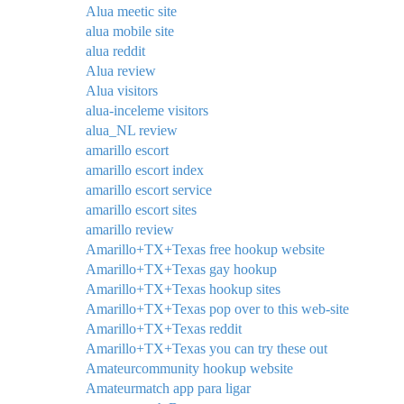
Alua meetic site
alua mobile site
alua reddit
Alua review
Alua visitors
alua-inceleme visitors
alua_NL review
amarillo escort
amarillo escort index
amarillo escort service
amarillo escort sites
amarillo review
Amarillo+TX+Texas free hookup website
Amarillo+TX+Texas gay hookup
Amarillo+TX+Texas hookup sites
Amarillo+TX+Texas pop over to this web-site
Amarillo+TX+Texas reddit
Amarillo+TX+Texas you can try these out
Amateurcommunity hookup website
Amateurmatch app para ligar