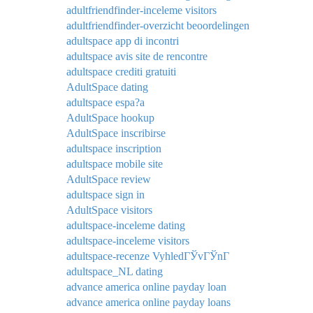
adultfriendfinder-inceleme visitors
adultfriendfinder-overzicht beoordelingen
adultspace app di incontri
adultspace avis site de rencontre
adultspace crediti gratuiti
AdultSpace dating
adultspace espa?a
AdultSpace hookup
AdultSpace inscribirse
adultspace inscription
adultspace mobile site
AdultSpace review
adultspace sign in
AdultSpace visitors
adultspace-inceleme dating
adultspace-inceleme visitors
adultspace-recenze VyhledГЎvГЎnГ­
adultspace_NL dating
advance america online payday loan
advance america online payday loans