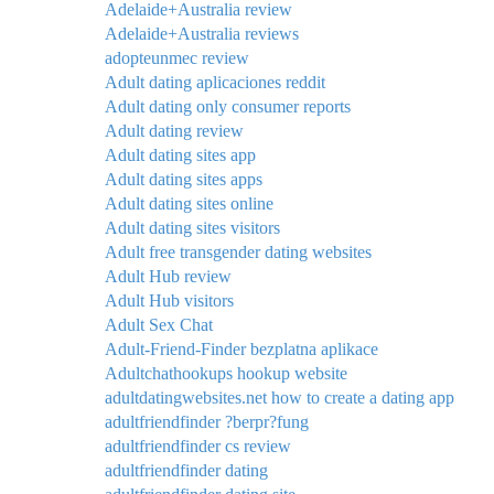
Adelaide+Australia review
Adelaide+Australia reviews
adopteunmec review
Adult dating aplicaciones reddit
Adult dating only consumer reports
Adult dating review
Adult dating sites app
Adult dating sites apps
Adult dating sites online
Adult dating sites visitors
Adult free transgender dating websites
Adult Hub review
Adult Hub visitors
Adult Sex Chat
Adult-Friend-Finder bezplatna aplikace
Adultchathookups hookup website
adultdatingwebsites.net how to create a dating app
adultfriendfinder ?berpr?fung
adultfriendfinder cs review
adultfriendfinder dating