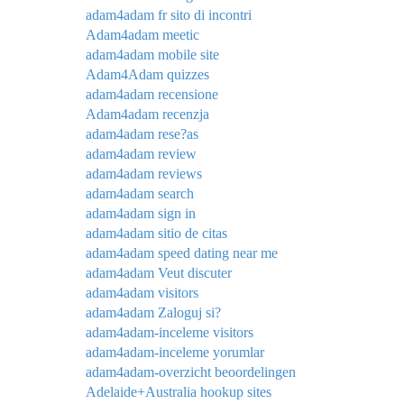
adam4adam fr sito di incontri
Adam4adam meetic
adam4adam mobile site
Adam4Adam quizzes
adam4adam recensione
Adam4adam recenzja
adam4adam rese?as
adam4adam review
adam4adam reviews
adam4adam search
adam4adam sign in
adam4adam sitio de citas
adam4adam speed dating near me
adam4adam Veut discuter
adam4adam visitors
adam4adam Zaloguj si?
adam4adam-inceleme visitors
adam4adam-inceleme yorumlar
adam4adam-overzicht beoordelingen
Adelaide+Australia hookup sites