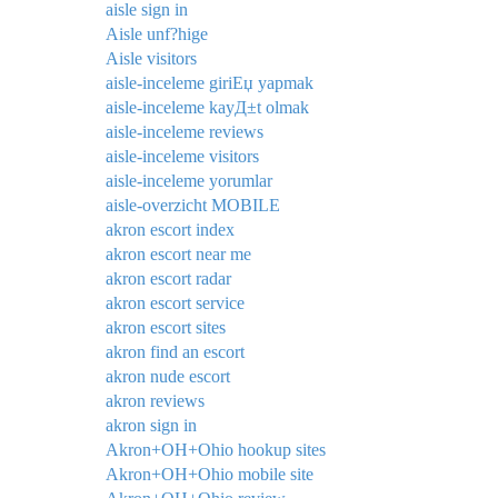
aisle sign in
Aisle unf?hige
Aisle visitors
aisle-inceleme giriЕџ yapmak
aisle-inceleme kayД±t olmak
aisle-inceleme reviews
aisle-inceleme visitors
aisle-inceleme yorumlar
aisle-overzicht MOBILE
akron escort index
akron escort near me
akron escort radar
akron escort service
akron escort sites
akron find an escort
akron nude escort
akron reviews
akron sign in
Akron+OH+Ohio hookup sites
Akron+OH+Ohio mobile site