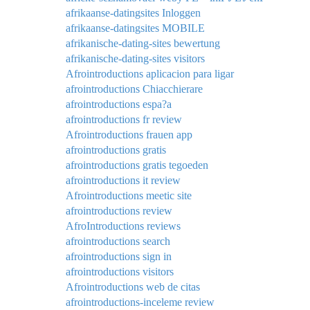
afrikaanse-datingsites Inloggen
afrikaanse-datingsites MOBILE
afrikanische-dating-sites bewertung
afrikanische-dating-sites visitors
Afrointroductions aplicacion para ligar
afrointroductions Chiacchierare
afrointroductions espa?a
afrointroductions fr review
Afrointroductions frauen app
afrointroductions gratis
afrointroductions gratis tegoeden
afrointroductions it review
Afrointroductions meetic site
afrointroductions review
AfroIntroductions reviews
afrointroductions search
afrointroductions sign in
afrointroductions visitors
Afrointroductions web de citas
afrointroductions-inceleme review