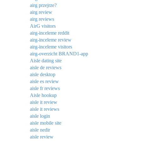
airg przejrze?
airg review
airg reviews
AirG visitors
airg-inceleme reddit
airg-inceleme review
airg-inceleme visitors
airg-overzicht BRAND1-app
Aisle dating site
aisle de reviews
aisle desktop
aisle es review
aisle fr reviews
Aisle hookup
aisle it review
aisle it reviews
aisle login
aisle mobile site
aisle nedir
aisle review