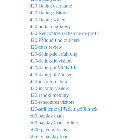
420 Dating username
420 Dating visitors
420 Dating willen
420 portal randkowy
420 Rencontres recherche de profil
420 РЎloud find out here
420-citas review
420-dating-de erfahrung
420-dating-de visitors
420-dating-nl MOBILE
420-dating-nl Zoeken
420-incontri dating
420-incontri visitors
420-randki mobilny
420-rencontres visitors
420-tarihleme gГ¶zden geГ§irmek
500 payday loans
500 payday loans online
5000 payday loans
60 day payday loans