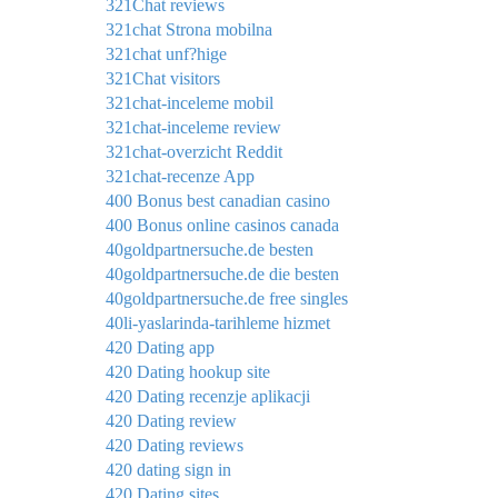
321Chat reviews
321chat Strona mobilna
321chat unf?hige
321Chat visitors
321chat-inceleme mobil
321chat-inceleme review
321chat-overzicht Reddit
321chat-recenze App
400 Bonus best canadian casino
400 Bonus online casinos canada
40goldpartnersuche.de besten
40goldpartnersuche.de die besten
40goldpartnersuche.de free singles
40li-yaslarinda-tarihleme hizmet
420 Dating app
420 Dating hookup site
420 Dating recenzje aplikacji
420 Dating review
420 Dating reviews
420 dating sign in
420 Dating sites