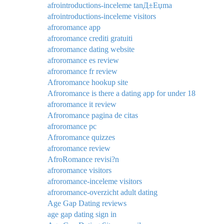
afrointroductions-inceleme tanД±Еџma
afrointroductions-inceleme visitors
afroromance app
afroromance crediti gratuiti
afroromance dating website
afroromance es review
afroromance fr review
Afroromance hookup site
Afroromance is there a dating app for under 18
afroromance it review
Afroromance pagina de citas
afroromance pc
Afroromance quizzes
afroromance review
AfroRomance revisi?n
afroromance visitors
afroromance-inceleme visitors
afroromance-overzicht adult dating
Age Gap Dating reviews
age gap dating sign in