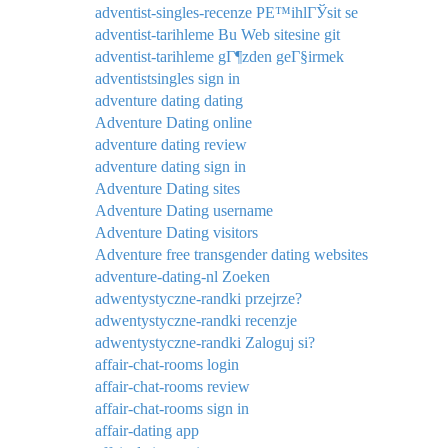
adventist-singles-recenze PЕ™ihlГЎsit se
adventist-tarihleme Bu Web sitesine git
adventist-tarihleme gГ¶zden geГ§irmek
adventistsingles sign in
adventure dating dating
Adventure Dating online
adventure dating review
adventure dating sign in
Adventure Dating sites
Adventure Dating username
Adventure Dating visitors
Adventure free transgender dating websites
adventure-dating-nl Zoeken
adwentystyczne-randki przejrze?
adwentystyczne-randki recenzje
adwentystyczne-randki Zaloguj si?
affair-chat-rooms login
affair-chat-rooms review
affair-chat-rooms sign in
affair-dating app