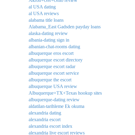
Akron+OH+Ohio review
al USA dating
al USA reviews
alabama title loans
Alabama_East Gadsden payday loans
alaska-dating review
albania-dating sign in
albanian-chat-rooms dating
albuquerque eros escort
albuquerque escort directory
albuquerque escort radar
albuquerque escort service
albuquerque the escort
albuquerque USA review
Albuquerque+TX+Texas hookup sites
albuquerque-dating review
aldatilan-tarihleme Ek okuma
alexandria dating
alexandria escort
alexandria escort index
alexandria live escort reviews