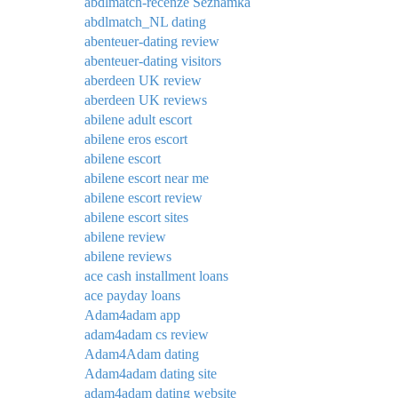
abdlmatch-recenze Seznamka
abdlmatch_NL dating
abenteuer-dating review
abenteuer-dating visitors
aberdeen UK review
aberdeen UK reviews
abilene adult escort
abilene eros escort
abilene escort
abilene escort near me
abilene escort review
abilene escort sites
abilene review
abilene reviews
ace cash installment loans
ace payday loans
Adam4adam app
adam4adam cs review
Adam4Adam dating
Adam4adam dating site
adam4adam dating website