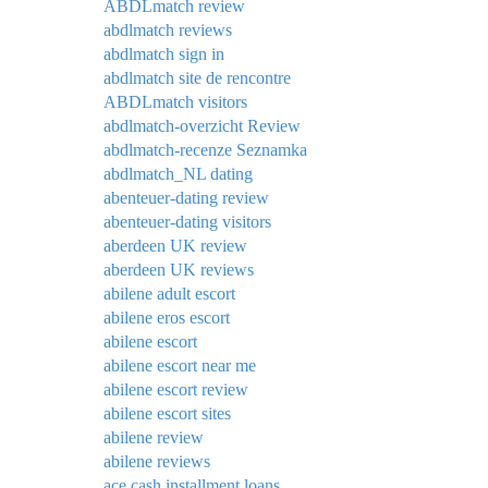
ABDLmatch review
abdlmatch reviews
abdlmatch sign in
abdlmatch site de rencontre
ABDLmatch visitors
abdlmatch-overzicht Review
abdlmatch-recenze Seznamka
abdlmatch_NL dating
abenteuer-dating review
abenteuer-dating visitors
aberdeen UK review
aberdeen UK reviews
abilene adult escort
abilene eros escort
abilene escort
abilene escort near me
abilene escort review
abilene escort sites
abilene review
abilene reviews
ace cash installment loans