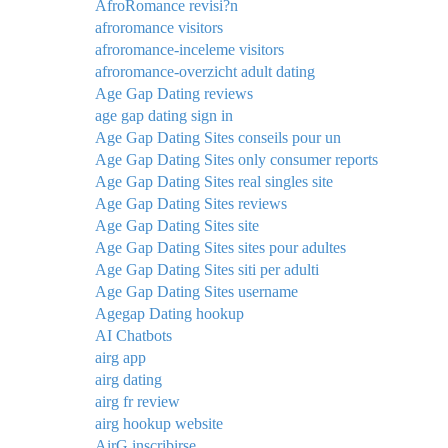
AfroRomance revisi?n
afroromance visitors
afroromance-inceleme visitors
afroromance-overzicht adult dating
Age Gap Dating reviews
age gap dating sign in
Age Gap Dating Sites conseils pour un
Age Gap Dating Sites only consumer reports
Age Gap Dating Sites real singles site
Age Gap Dating Sites reviews
Age Gap Dating Sites site
Age Gap Dating Sites sites pour adultes
Age Gap Dating Sites siti per adulti
Age Gap Dating Sites username
Agegap Dating hookup
AI Chatbots
airg app
airg dating
airg fr review
airg hookup website
AirG inscribirse