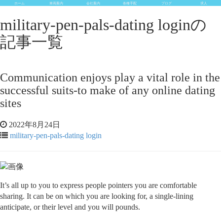
ホーム
車両案内
会社案内
各種手配
ブログ
求人
military-pen-pals-dating loginの
記事一覧
Communication enjoys play a vital role in the
successful suits-to make of any online dating
sites
2022年8月24日
military-pen-pals-dating login
It’s all up to you to express people pointers you are comfortable
sharing. It can be on which you are looking for, a single-lining
anticipate, or their level and you will pounds.