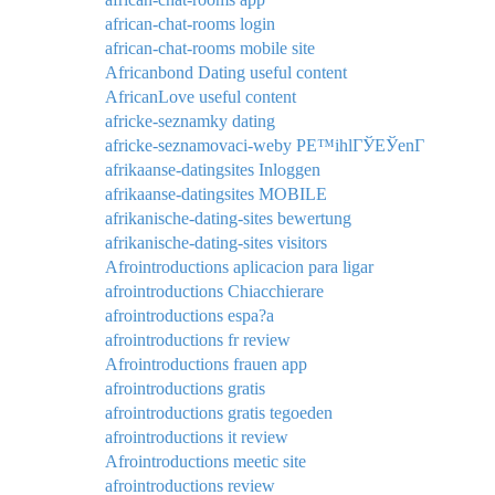
african-chat-rooms login
african-chat-rooms mobile site
Africanbond Dating useful content
AfricanLove useful content
africke-seznamky dating
africke-seznamovaci-weby PЕ™ihlГЎЕЎenГ­
afrikaanse-datingsites Inloggen
afrikaanse-datingsites MOBILE
afrikanische-dating-sites bewertung
afrikanische-dating-sites visitors
Afrointroductions aplicacion para ligar
afrointroductions Chiacchierare
afrointroductions espa?a
afrointroductions fr review
Afrointroductions frauen app
afrointroductions gratis
afrointroductions gratis tegoeden
afrointroductions it review
Afrointroductions meetic site
afrointroductions review