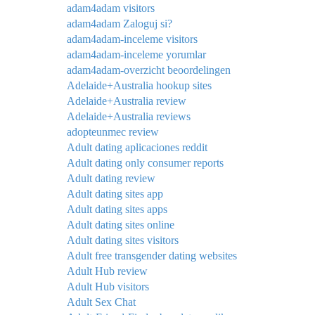
adam4adam visitors
adam4adam Zaloguj si?
adam4adam-inceleme visitors
adam4adam-inceleme yorumlar
adam4adam-overzicht beoordelingen
Adelaide+Australia hookup sites
Adelaide+Australia review
Adelaide+Australia reviews
adopteunmec review
Adult dating aplicaciones reddit
Adult dating only consumer reports
Adult dating review
Adult dating sites app
Adult dating sites apps
Adult dating sites online
Adult dating sites visitors
Adult free transgender dating websites
Adult Hub review
Adult Hub visitors
Adult Sex Chat