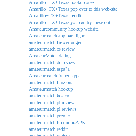
Amarillo+TX+Texas hookup sites
Amarillo+TX+Texas pop over to this web-site
Amarillo+TX+Texas reddit
Amarillo+TX+Texas you can try these out
Amateurcommunity hookup website
Amateurmatch app para ligar
amateurmatch Bewertungen
amateurmatch cs review
AmateurMatch dating
amateurmatch de review
amateurmatch espa?a
Amateurmatch frauen app
amateurmatch funziona
Amateurmatch hookup
amateurmatch kosten
amateurmatch pl review
amateurmatch pl reviews
amateurmatch premio
amateurmatch Premium-APK
amateurmatch reddit
amateurmatch review