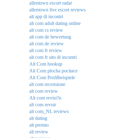
allentown escort radar
allentown live escort reviews
alt app di incontri
alt com adult dating online
alt com cs review
alt com de bewertung
alt com de review
alt com fr review
alt com fr sito di incontri
Alt Com hookup
Alt Com plocha pocitace
Alt Com Profilbeispiele
alt com recensione
alt com review
Alt com revisi?n
alt com revoir
alt com_NL reviews
alt dating
alt premio
alt review