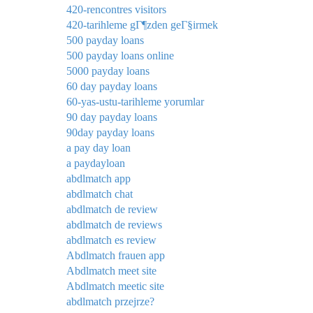
420-rencontres visitors
420-tarihleme gГ¶zden geГ§irmek
500 payday loans
500 payday loans online
5000 payday loans
60 day payday loans
60-yas-ustu-tarihleme yorumlar
90 day payday loans
90day payday loans
a pay day loan
a paydayloan
abdlmatch app
abdlmatch chat
abdlmatch de review
abdlmatch de reviews
abdlmatch es review
Abdlmatch frauen app
Abdlmatch meet site
Abdlmatch meetic site
abdlmatch przejrze?