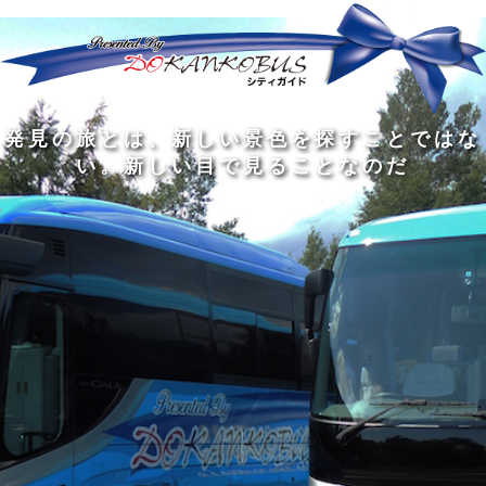
発
ど
旅
人
見
ん
を
間
の
な
す
の
旅
に
る
旅
私
幅
旅
と
旅
洗
の
は
は
を
の
は
の
練
は
真
旅
広
過
、
過
さ
到
の
を
げ
程
新
程
れ
着
知
す
る
に
し
に
た
す
識
る
も
こ
い
こ
大
る
の
た
の
そ
景
そ
人
た
大
め
は
価
色
価
の
め
き
に
3
値
を
値
中
で
な
つ
旅
が
探
が
に
は
泉
あ
を
あ
す
あ
も
な
で
る
す
る
こ
る
、
く
あ
。
る
と
外
、
る
人
で
に
旅
と
は
出
を
会
な
た
す
く
て
い
い
し
。
、
ょ
新
本
う
し
を
が
い
読
る
な
目
み
た
い
で
、
め
小
見
旅
で
さ
る
を
あ
な
こ
す
る
子
と
る
供
な
こ
が
の
と
い
だ
だ
る