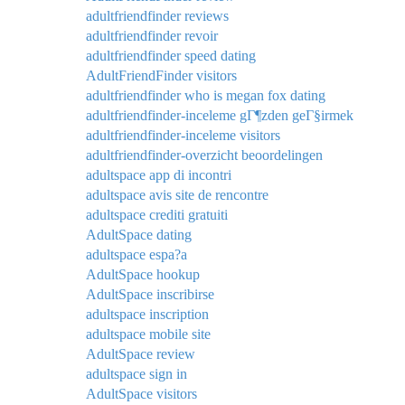
adultfriendfinder reviews
adultfriendfinder revoir
adultfriendfinder speed dating
AdultFriendFinder visitors
adultfriendfinder who is megan fox dating
adultfriendfinder-inceleme gГ¶zden geГ§irmek
adultfriendfinder-inceleme visitors
adultfriendfinder-overzicht beoordelingen
adultspace app di incontri
adultspace avis site de rencontre
adultspace crediti gratuiti
AdultSpace dating
adultspace espa?a
AdultSpace hookup
AdultSpace inscribirse
adultspace inscription
adultspace mobile site
AdultSpace review
adultspace sign in
AdultSpace visitors