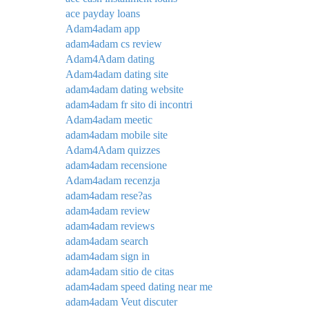
ace payday loans
Adam4adam app
adam4adam cs review
Adam4Adam dating
Adam4adam dating site
adam4adam dating website
adam4adam fr sito di incontri
Adam4adam meetic
adam4adam mobile site
Adam4Adam quizzes
adam4adam recensione
Adam4adam recenzja
adam4adam rese?as
adam4adam review
adam4adam reviews
adam4adam search
adam4adam sign in
adam4adam sitio de citas
adam4adam speed dating near me
adam4adam Veut discuter