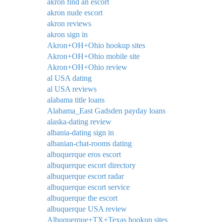
akron find an escort
akron nude escort
akron reviews
akron sign in
Akron+OH+Ohio hookup sites
Akron+OH+Ohio mobile site
Akron+OH+Ohio review
al USA dating
al USA reviews
alabama title loans
Alabama_East Gadsden payday loans
alaska-dating review
albania-dating sign in
albanian-chat-rooms dating
albuquerque eros escort
albuquerque escort directory
albuquerque escort radar
albuquerque escort service
albuquerque the escort
albuquerque USA review
Albuquerque+TX+Texas hookup sites