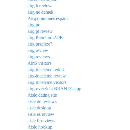
airg it review
airg ne demek
Airg opiniones espana
airg pc
airg pl review
airg Premium-APK
airg przejrze?
airg review
airg reviews
AirG visitors
airg-inceleme reddit
airg-inceleme review
airg-inceleme visitors
airg-overzicht BRAND1-app
Aisle dating site
aisle de reviews
aisle desktop
aisle es review
aisle fr reviews
Aisle hookup