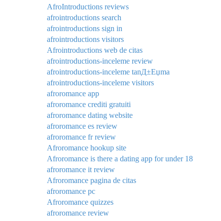
AfroIntroductions reviews
afrointroductions search
afrointroductions sign in
afrointroductions visitors
Afrointroductions web de citas
afrointroductions-inceleme review
afrointroductions-inceleme tanД±Еџma
afrointroductions-inceleme visitors
afroromance app
afroromance crediti gratuiti
afroromance dating website
afroromance es review
afroromance fr review
Afroromance hookup site
Afroromance is there a dating app for under 18
afroromance it review
Afroromance pagina de citas
afroromance pc
Afroromance quizzes
afroromance review