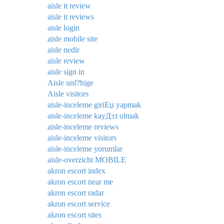
aisle it review
aisle it reviews
aisle login
aisle mobile site
aisle nedir
aisle review
aisle sign in
Aisle unf?hige
Aisle visitors
aisle-inceleme giriЕџ yapmak
aisle-inceleme kayД±t olmak
aisle-inceleme reviews
aisle-inceleme visitors
aisle-inceleme yorumlar
aisle-overzicht MOBILE
akron escort index
akron escort near me
akron escort radar
akron escort service
akron escort sites