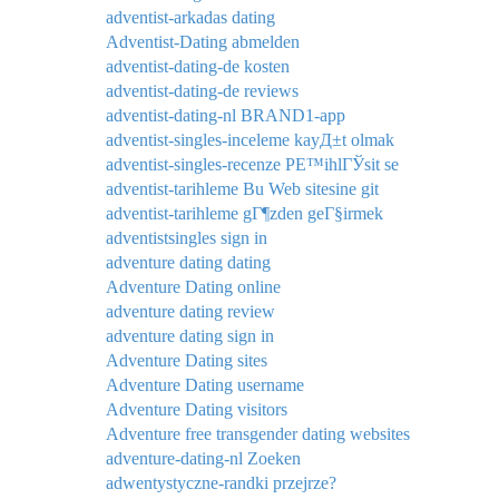
adventist-arkadas dating
Adventist-Dating abmelden
adventist-dating-de kosten
adventist-dating-de reviews
adventist-dating-nl BRAND1-app
adventist-singles-inceleme kayД±t olmak
adventist-singles-recenze PЕ™ihlГЎsit se
adventist-tarihleme Bu Web sitesine git
adventist-tarihleme gГ¶zden geГ§irmek
adventistsingles sign in
adventure dating dating
Adventure Dating online
adventure dating review
adventure dating sign in
Adventure Dating sites
Adventure Dating username
Adventure Dating visitors
Adventure free transgender dating websites
adventure-dating-nl Zoeken
adwentystyczne-randki przejrze?