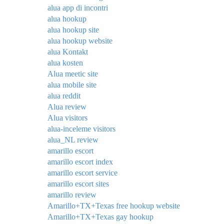
alua app di incontri
alua hookup
alua hookup site
alua hookup website
alua Kontakt
alua kosten
Alua meetic site
alua mobile site
alua reddit
Alua review
Alua visitors
alua-inceleme visitors
alua_NL review
amarillo escort
amarillo escort index
amarillo escort service
amarillo escort sites
amarillo review
Amarillo+TX+Texas free hookup website
Amarillo+TX+Texas gay hookup