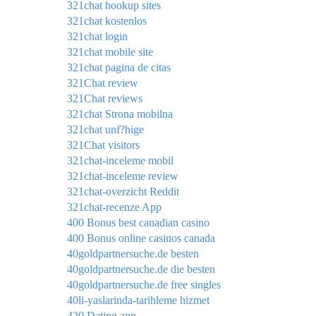
321chat hookup sites
321chat kostenlos
321chat login
321chat mobile site
321chat pagina de citas
321Chat review
321Chat reviews
321chat Strona mobilna
321chat unf?hige
321Chat visitors
321chat-inceleme mobil
321chat-inceleme review
321chat-overzicht Reddit
321chat-recenze App
400 Bonus best canadian casino
400 Bonus online casinos canada
40goldpartnersuche.de besten
40goldpartnersuche.de die besten
40goldpartnersuche.de free singles
40li-yaslarinda-tarihleme hizmet
420 Dating app