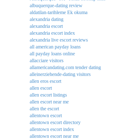
albuquerque-dating review
aldatilan-tarihleme Ek okuma
alexandria dating
alexandria escort
alexandria escort index
alexandria live escort reviews
all american payday loans
all payday loans online
allacciare visitors
allamericandating.com tender dating
alleinerziehende-dating visitors
allen eros escort
allen escort
allen escort listings
allen escort near me
allen the escort
allentown escort
allentown escort directory
allentown escort index
allentown escort near me