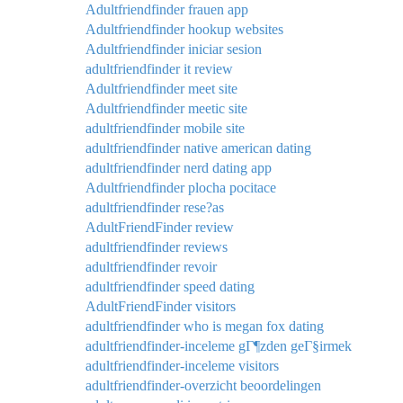
Adultfriendfinder frauen app
Adultfriendfinder hookup websites
Adultfriendfinder iniciar sesion
adultfriendfinder it review
Adultfriendfinder meet site
Adultfriendfinder meetic site
adultfriendfinder mobile site
adultfriendfinder native american dating
adultfriendfinder nerd dating app
Adultfriendfinder plocha pocitace
adultfriendfinder rese?as
AdultFriendFinder review
adultfriendfinder reviews
adultfriendfinder revoir
adultfriendfinder speed dating
AdultFriendFinder visitors
adultfriendfinder who is megan fox dating
adultfriendfinder-inceleme gГ¶zden geГ§irmek
adultfriendfinder-inceleme visitors
adultfriendfinder-overzicht beoordelingen