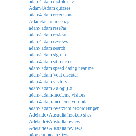
adam4adam mobile site
Adam4Adam quizzes
adam4adam recensione
Adam4adam recenzja
adam4adam rese?as
adam4adam review
adam4adam reviews
adam4adam search
adam4adam sign in
adam4adam sitio de citas
adam4adam speed dating near me
adam4adam Veut discuter
adam4adam visitors
adam4adam Zaloguj si?
adam4adam-inceleme visitors
adam4adam-inceleme yorumlar
adam4adam-overzicht beoordelingen
Adelaide+Australia hookup sites
Adelaide+Australia review
Adelaide+Australia reviews
adopteunmec review