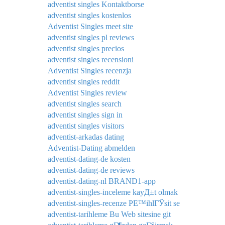
adventist singles Kontaktborse
adventist singles kostenlos
Adventist Singles meet site
adventist singles pl reviews
adventist singles precios
adventist singles recensioni
Adventist Singles recenzja
adventist singles reddit
Adventist Singles review
adventist singles search
adventist singles sign in
adventist singles visitors
adventist-arkadas dating
Adventist-Dating abmelden
adventist-dating-de kosten
adventist-dating-de reviews
adventist-dating-nl BRAND1-app
adventist-singles-inceleme kayД±t olmak
adventist-singles-recenze PЕ™ihlГЎsit se
adventist-tarihleme Bu Web sitesine git