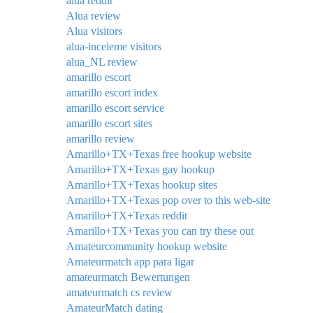
alua reddit
Alua review
Alua visitors
alua-inceleme visitors
alua_NL review
amarillo escort
amarillo escort index
amarillo escort service
amarillo escort sites
amarillo review
Amarillo+TX+Texas free hookup website
Amarillo+TX+Texas gay hookup
Amarillo+TX+Texas hookup sites
Amarillo+TX+Texas pop over to this web-site
Amarillo+TX+Texas reddit
Amarillo+TX+Texas you can try these out
Amateurcommunity hookup website
Amateurmatch app para ligar
amateurmatch Bewertungen
amateurmatch cs review
AmateurMatch dating