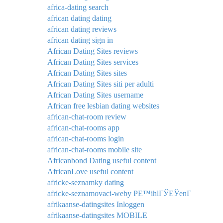
africa-dating search
african dating dating
african dating reviews
african dating sign in
African Dating Sites reviews
African Dating Sites services
African Dating Sites sites
African Dating Sites siti per adulti
African Dating Sites username
African free lesbian dating websites
african-chat-room review
african-chat-rooms app
african-chat-rooms login
african-chat-rooms mobile site
Africanbond Dating useful content
AfricanLove useful content
africke-seznamky dating
africke-seznamovaci-weby PЕ™ihlГЎЕЎenГ­
afrikaanse-datingsites Inloggen
afrikaanse-datingsites MOBILE