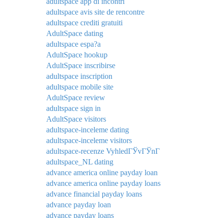
adultspace app di incontri
adultspace avis site de rencontre
adultspace crediti gratuiti
AdultSpace dating
adultspace espa?a
AdultSpace hookup
AdultSpace inscribirse
adultspace inscription
adultspace mobile site
AdultSpace review
adultspace sign in
AdultSpace visitors
adultspace-inceleme dating
adultspace-inceleme visitors
adultspace-recenze VyhledГЎvГЎnГ­
adultspace_NL dating
advance america online payday loan
advance america online payday loans
advance financial payday loans
advance payday loan
advance payday loans