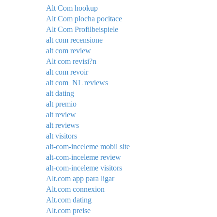
Alt Com hookup
Alt Com plocha pocitace
Alt Com Profilbeispiele
alt com recensione
alt com review
Alt com revisi?n
alt com revoir
alt com_NL reviews
alt dating
alt premio
alt review
alt reviews
alt visitors
alt-com-inceleme mobil site
alt-com-inceleme review
alt-com-inceleme visitors
Alt.com app para ligar
Alt.com connexion
Alt.com dating
Alt.com preise