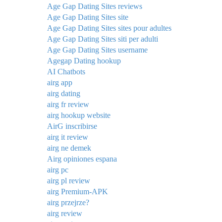
Age Gap Dating Sites reviews
Age Gap Dating Sites site
Age Gap Dating Sites sites pour adultes
Age Gap Dating Sites siti per adulti
Age Gap Dating Sites username
Agegap Dating hookup
AI Chatbots
airg app
airg dating
airg fr review
airg hookup website
AirG inscribirse
airg it review
airg ne demek
Airg opiniones espana
airg pc
airg pl review
airg Premium-APK
airg przejrze?
airg review