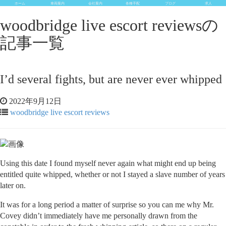
ホーム
車両案内
会社案内
各種手配
ブログ
求人
woodbridge live escort reviewsの
記事一覧
I’d several fights, but are never ever whipped
2022年9月12日
woodbridge live escort reviews
Using this date I found myself never again what might end up being
entitled quite whipped, whether or not I stayed a slave number of years
later on.
It was for a long period a matter of surprise so you can me why Mr.
Covey didn’t immediately have me personally drawn from the