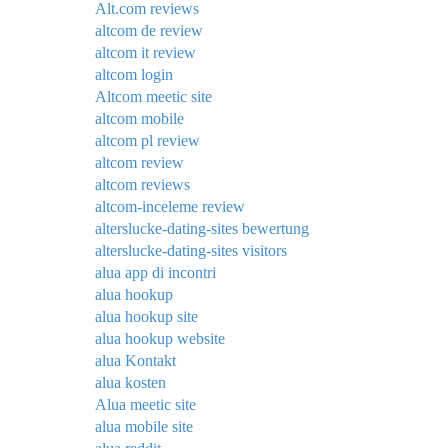
Alt.com reviews
altcom de review
altcom it review
altcom login
Altcom meetic site
altcom mobile
altcom pl review
altcom review
altcom reviews
altcom-inceleme review
alterslucke-dating-sites bewertung
alterslucke-dating-sites visitors
alua app di incontri
alua hookup
alua hookup site
alua hookup website
alua Kontakt
alua kosten
Alua meetic site
alua mobile site