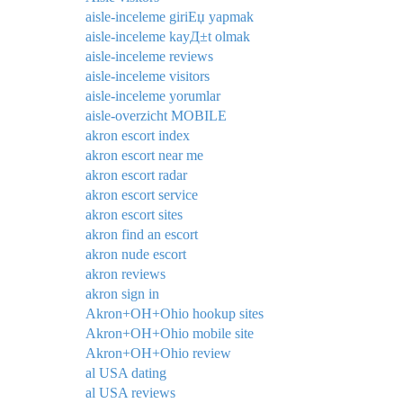
aisle-inceleme giriЕџ yapmak
aisle-inceleme kayД±t olmak
aisle-inceleme reviews
aisle-inceleme visitors
aisle-inceleme yorumlar
aisle-overzicht MOBILE
akron escort index
akron escort near me
akron escort radar
akron escort service
akron escort sites
akron find an escort
akron nude escort
akron reviews
akron sign in
Akron+OH+Ohio hookup sites
Akron+OH+Ohio mobile site
Akron+OH+Ohio review
al USA dating
al USA reviews