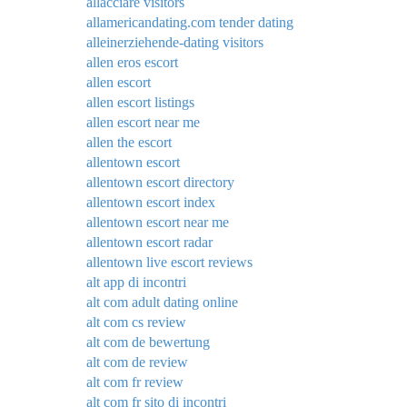
allacciare visitors
allamericandating.com tender dating
alleinerziehende-dating visitors
allen eros escort
allen escort
allen escort listings
allen escort near me
allen the escort
allentown escort
allentown escort directory
allentown escort index
allentown escort near me
allentown escort radar
allentown live escort reviews
alt app di incontri
alt com adult dating online
alt com cs review
alt com de bewertung
alt com de review
alt com fr review
alt com fr sito di incontri