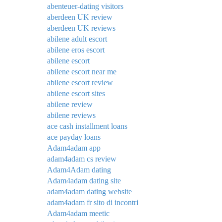
abenteuer-dating visitors
aberdeen UK review
aberdeen UK reviews
abilene adult escort
abilene eros escort
abilene escort
abilene escort near me
abilene escort review
abilene escort sites
abilene review
abilene reviews
ace cash installment loans
ace payday loans
Adam4adam app
adam4adam cs review
Adam4Adam dating
Adam4adam dating site
adam4adam dating website
adam4adam fr sito di incontri
Adam4adam meetic