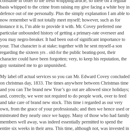
constable in order to the fresh whipping-article, so there on a regular
basis whipped to the crime from raising my give facing a white boy in
defence out of me personally. Plus the simply explanation I am able to
now remember will not totally meet myself; however, such as for
instance it is, I’m able to provide it with. Mr. Covey preferred one
particular unbounded history of getting a primary-rate overseer and
you may negro-breaker. It had been out-of significant importance to
your. That character is at stake; together with he sent myself-a son
regarding the sixteen yrs . old-for the public beating-post, their
character could have been forgotten; very, to keep his reputation, the
guy sustained me to go unpunished.
My label off actual services so you can Mr. Edward Covey concluded
on christmas day, 1833. The times anywhere between Christmas time
and you can The brand new Year’s go out are allowed since holidays;
and, correctly, we were not required to do people work, over to feed
and take care of brand new stock. This time i regarded as our very
own, from the grace of your professionals; and then we hence used or
mistreated they nearly once we happy. Many of those who had family
members well away, was indeed essentially permitted to spend the
entire six weeks in their area. This time, although not, was invested in