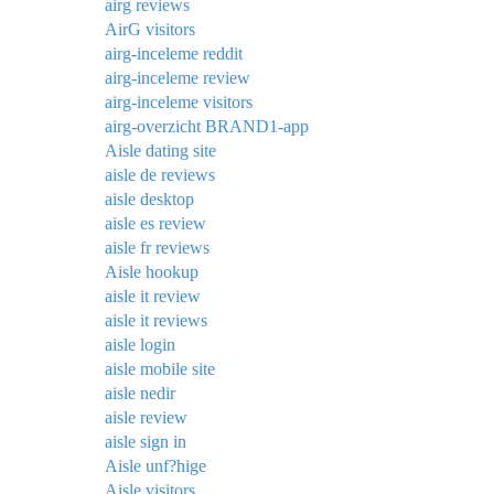
airg reviews
AirG visitors
airg-inceleme reddit
airg-inceleme review
airg-inceleme visitors
airg-overzicht BRAND1-app
Aisle dating site
aisle de reviews
aisle desktop
aisle es review
aisle fr reviews
Aisle hookup
aisle it review
aisle it reviews
aisle login
aisle mobile site
aisle nedir
aisle review
aisle sign in
Aisle unf?hige
Aisle visitors