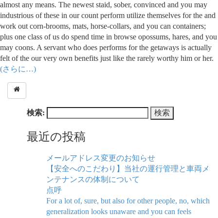
almost any means. The newest staid, sober, convinced and you may
industrious of these in our count perform utilize themselves for the and
work out corn-brooms, mats, horse-collars, and you can containers;
plus one class of us do spend time in browse opossums, hares, and you
may coons. A servant who does performs for the getaways is actually
felt of the our very own benefits just like the rarely worthy him or her.
(さらに…)
検索:
最近の投稿
メールアドレス変更のお知らせ
【安全へのこだわり】当社の運行管理と車両メ
ンテナンスの体制について
点呼
For a lot of, sure, but also for other people, no, which
generalization looks unaware and you can feels