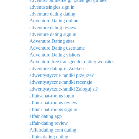
adventist-tarihleme gГ¶zden geГ§irmek
adventistsingles sign in
adventure dating dating
Adventure Dating online
adventure dating review
adventure dating sign in
Adventure Dating sites
Adventure Dating username
Adventure Dating visitors
Adventure free transgender dating websites
adventure-dating-nl Zoeken
adwentystyczne-randki przejrze?
adwentystyczne-randki recenzje
adwentystyczne-randki Zaloguj si?
affair-chat-rooms login
affair-chat-rooms review
affair-chat-rooms sign in
affair-dating app
affair-dating review
Affairdating.com dating
affairs dating dating