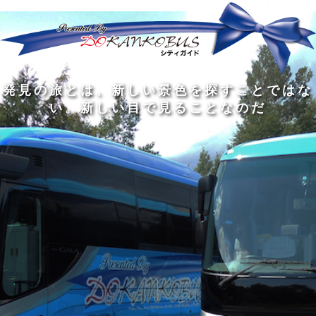
発
ど
旅
人
見
ん
を
間
の
な
す
の
旅
に
る
旅
私
幅
旅
と
旅
洗
の
は
は
を
の
は
の
練
は
真
旅
広
過
、
過
さ
到
の
を
げ
程
新
程
れ
着
知
す
る
に
し
に
た
す
識
る
も
こ
い
こ
大
る
の
た
の
そ
景
そ
人
た
大
め
は
価
色
価
の
め
き
に
3
値
を
値
中
で
な
つ
旅
が
探
が
に
は
泉
あ
を
あ
す
あ
も
な
で
る
す
る
こ
る
、
く
あ
。
る
と
外
、
る
人
で
に
旅
と
は
出
を
会
な
た
す
く
て
い
い
し
。
、
ょ
新
本
う
し
を
が
い
読
る
な
目
み
た
い
で
、
め
小
見
旅
で
さ
る
を
あ
な
こ
す
る
子
と
る
供
な
こ
が
の
と
い
だ
だ
る