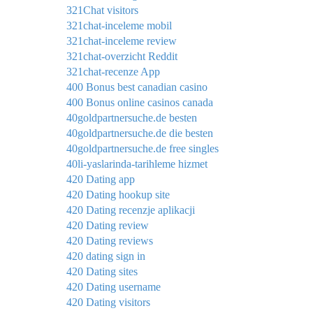
321Chat visitors
321chat-inceleme mobil
321chat-inceleme review
321chat-overzicht Reddit
321chat-recenze App
400 Bonus best canadian casino
400 Bonus online casinos canada
40goldpartnersuche.de besten
40goldpartnersuche.de die besten
40goldpartnersuche.de free singles
40li-yaslarinda-tarihleme hizmet
420 Dating app
420 Dating hookup site
420 Dating recenzje aplikacji
420 Dating review
420 Dating reviews
420 dating sign in
420 Dating sites
420 Dating username
420 Dating visitors