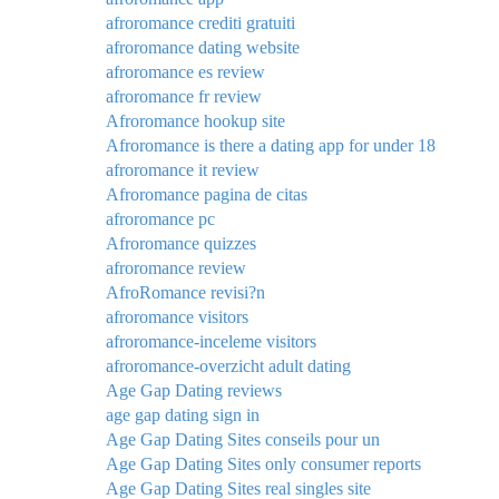
afroromance crediti gratuiti
afroromance dating website
afroromance es review
afroromance fr review
Afroromance hookup site
Afroromance is there a dating app for under 18
afroromance it review
Afroromance pagina de citas
afroromance pc
Afroromance quizzes
afroromance review
AfroRomance revisi?n
afroromance visitors
afroromance-inceleme visitors
afroromance-overzicht adult dating
Age Gap Dating reviews
age gap dating sign in
Age Gap Dating Sites conseils pour un
Age Gap Dating Sites only consumer reports
Age Gap Dating Sites real singles site