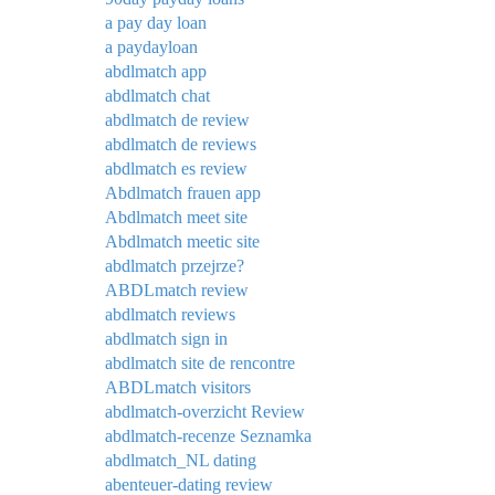
a pay day loan
a paydayloan
abdlmatch app
abdlmatch chat
abdlmatch de review
abdlmatch de reviews
abdlmatch es review
Abdlmatch frauen app
Abdlmatch meet site
Abdlmatch meetic site
abdlmatch przejrze?
ABDLmatch review
abdlmatch reviews
abdlmatch sign in
abdlmatch site de rencontre
ABDLmatch visitors
abdlmatch-overzicht Review
abdlmatch-recenze Seznamka
abdlmatch_NL dating
abenteuer-dating review