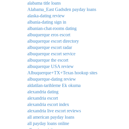
alabama title loans
Alabama_East Gadsden payday loans
alaska-dating review
albania-dating sign in
albanian-chat-rooms dating
albuquerque eros escort
albuquerque escort directory
albuquerque escort radar
albuquerque escort service
albuquerque the escort
albuquerque USA review
Albuquerque+TX+Texas hookup sites
albuquerque-dating review
aldatilan-tarihleme Ek okuma
alexandria dating
alexandria escort
alexandria escort index
alexandria live escort reviews
all american payday loans
all payday loans online