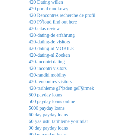
420 Dating willen
420 portal randkowy
420 Rencontres recherche de profil
420 РЎloud find out here
420-citas review
420-dating-de erfahrung
420-dating-de visitors
420-dating-nl MOBILE
420-dating-nl Zoeken
420-incontri dating
420-incontri visitors
420-randki mobilny
420-rencontres visitors
420-tarihleme gГ¶zden geГ§irmek
500 payday loans
500 payday loans online
5000 payday loans
60 day payday loans
60-yas-ustu-tarihleme yorumlar
90 day payday loans
90day payday loans