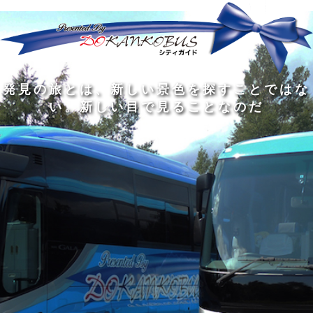
発
ど
旅
人
見
ん
を
間
の
な
す
の
旅
に
る
旅
私
幅
旅
と
旅
洗
の
は
は
を
の
は
の
練
は
真
旅
広
過
、
過
さ
到
の
を
げ
程
新
程
れ
着
知
す
る
に
し
に
た
す
識
る
も
こ
い
こ
大
る
の
た
の
そ
景
そ
人
た
大
め
は
価
色
価
の
め
き
に
3
値
を
値
中
で
な
つ
旅
が
探
が
に
は
泉
あ
を
あ
す
あ
も
な
で
る
す
る
こ
る
、
く
あ
。
る
と
外
、
る
人
で
に
旅
と
は
出
を
会
な
た
す
く
て
い
い
し
。
、
ょ
新
本
う
し
を
が
い
読
る
な
目
み
た
い
で
、
め
小
見
旅
で
さ
る
を
あ
な
こ
す
る
子
と
る
供
な
こ
が
の
と
い
だ
だ
る