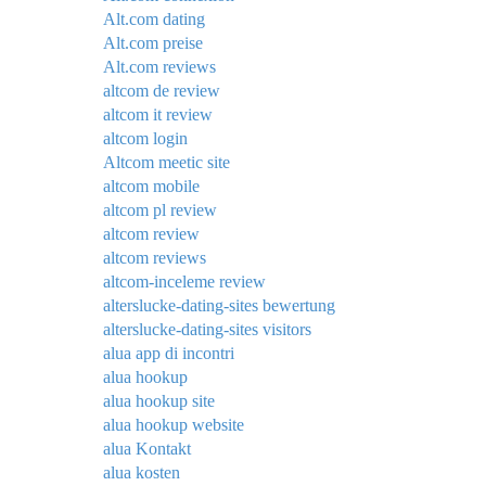
Alt.com dating
Alt.com preise
Alt.com reviews
altcom de review
altcom it review
altcom login
Altcom meetic site
altcom mobile
altcom pl review
altcom review
altcom reviews
altcom-inceleme review
alterslucke-dating-sites bewertung
alterslucke-dating-sites visitors
alua app di incontri
alua hookup
alua hookup site
alua hookup website
alua Kontakt
alua kosten