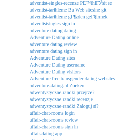
adventist-singles-recenze PЕ™ihlГЎsit se
adventist-tarihleme Bu Web sitesine git
adventist-tarihleme gГ¶zden geГ§irmek
adventistsingles sign in
adventure dating dating
Adventure Dating online
adventure dating review
adventure dating sign in
Adventure Dating sites
Adventure Dating username
Adventure Dating visitors
Adventure free transgender dating websites
adventure-dating-nl Zoeken
adwentystyczne-randki przejrze?
adwentystyczne-randki recenzje
adwentystyczne-randki Zaloguj si?
affair-chat-rooms login
affair-chat-rooms review
affair-chat-rooms sign in
affair-dating app