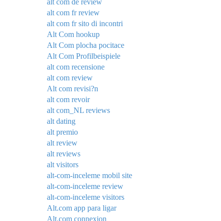
alt com de review
alt com fr review
alt com fr sito di incontri
Alt Com hookup
Alt Com plocha pocitace
Alt Com Profilbeispiele
alt com recensione
alt com review
Alt com revisi?n
alt com revoir
alt com_NL reviews
alt dating
alt premio
alt review
alt reviews
alt visitors
alt-com-inceleme mobil site
alt-com-inceleme review
alt-com-inceleme visitors
Alt.com app para ligar
Alt.com connexion