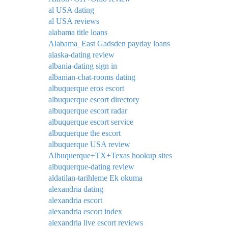
al USA dating
al USA reviews
alabama title loans
Alabama_East Gadsden payday loans
alaska-dating review
albania-dating sign in
albanian-chat-rooms dating
albuquerque eros escort
albuquerque escort directory
albuquerque escort radar
albuquerque escort service
albuquerque the escort
albuquerque USA review
Albuquerque+TX+Texas hookup sites
albuquerque-dating review
aldatilan-tarihleme Ek okuma
alexandria dating
alexandria escort
alexandria escort index
alexandria live escort reviews