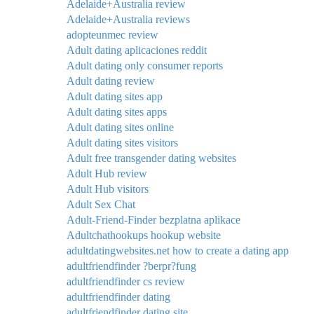
Adelaide+Australia review
Adelaide+Australia reviews
adopteunmec review
Adult dating aplicaciones reddit
Adult dating only consumer reports
Adult dating review
Adult dating sites app
Adult dating sites apps
Adult dating sites online
Adult dating sites visitors
Adult free transgender dating websites
Adult Hub review
Adult Hub visitors
Adult Sex Chat
Adult-Friend-Finder bezplatna aplikace
Adultchathookups hookup website
adultdatingwebsites.net how to create a dating app
adultfriendfinder ?berpr?fung
adultfriendfinder cs review
adultfriendfinder dating
adultfriendfinder dating site