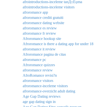
afrointroductions-inceleme tanД±Еџma
afrointroductions-inceleme visitors
afroromance app
afroromance crediti gratuiti
afroromance dating website
afroromance es review
afroromance fr review
Afroromance hookup site
Afroromance is there a dating app for under 18
afroromance it review
Afroromance pagina de citas
afroromance pc
Afroromance quizzes
afroromance review
AfroRomance revisi?n
afroromance visitors
afroromance-inceleme visitors
afroromance-overzicht adult dating
Age Gap Dating reviews
age gap dating sign in
Age Gap Dating Sites conseils pour un