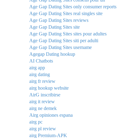
Age Gap Dating Sites only consumer reports
Age Gap Dating Sites real singles site
Age Gap Dating Sites reviews
Age Gap Dating Sites site
Age Gap Dating Sites sites pour adultes
Age Gap Dating Sites siti per adulti
Age Gap Dating Sites username
Agegap Dating hookup
AI Chatbots
airg app
airg dating
airg fr review
airg hookup website
AirG inscribirse
airg it review
airg ne demek
Airg opiniones espana
airg pc
airg pl review
airg Premium-APK