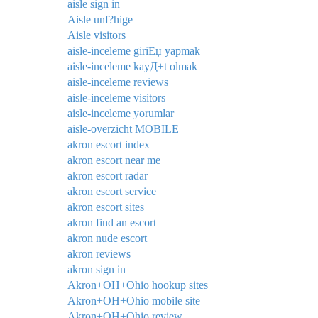
aisle sign in
Aisle unf?hige
Aisle visitors
aisle-inceleme giriЕџ yapmak
aisle-inceleme kayД±t olmak
aisle-inceleme reviews
aisle-inceleme visitors
aisle-inceleme yorumlar
aisle-overzicht MOBILE
akron escort index
akron escort near me
akron escort radar
akron escort service
akron escort sites
akron find an escort
akron nude escort
akron reviews
akron sign in
Akron+OH+Ohio hookup sites
Akron+OH+Ohio mobile site
Akron+OH+Ohio review