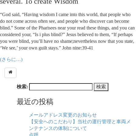
several. To create Wisdom
“God said, “Having wisdom I came into this world, that people who
do not come across often see, and people who discover can become
blind.” Some of the Pharisees near your read these things, and you can
considered your, “Is i plus blind?” Jesus believed to them, “If perhaps
you were blind, you’ll have no shame;nevertheless now that you state,
‘We see,’ your own guilt stays.” John nine:39-41
(さらに…)
検索:
最近の投稿
メールアドレス変更のお知らせ
【安全へのこだわり】当社の運行管理と車両メ
ンテナンスの体制について
点呼