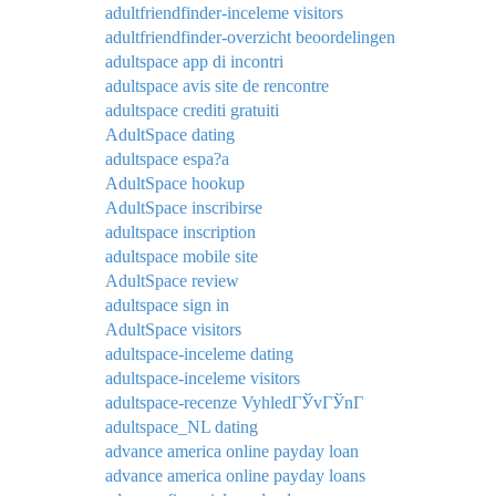
adultfriendfinder-inceleme visitors
adultfriendfinder-overzicht beoordelingen
adultspace app di incontri
adultspace avis site de rencontre
adultspace crediti gratuiti
AdultSpace dating
adultspace espa?a
AdultSpace hookup
AdultSpace inscribirse
adultspace inscription
adultspace mobile site
AdultSpace review
adultspace sign in
AdultSpace visitors
adultspace-inceleme dating
adultspace-inceleme visitors
adultspace-recenze VyhledГЎvГЎnГ­
adultspace_NL dating
advance america online payday loan
advance america online payday loans