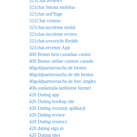
321Chat reviews
321chat Strona mobilna
321chat unf?hige
321Chat visitors
321chat-inceleme mobil
321chat-inceleme review
321chat-overzicht Reddit
321chat-recenze App
400 Bonus best canadian casino
400 Bonus online casinos canada
40goldpartnersuche.de besten
40goldpartnersuche.de die besten
40goldpartnersuche.de free singles
40li-yaslarinda-tarihleme hizmet
420 Dating app
420 Dating hookup site
420 Dating recenzje aplikacji
420 Dating review
420 Dating reviews
420 dating sign in
420 Dating sites