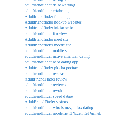
adultfriendfinder de bewertung
adultfriendfinder erfahrung
Adultfriendfinder frauen app
Adultfriendfinder hookup websites
Adultfriendfinder iniciar sesion
adultfriendfinder it review
Adultfriendfinder meet site
Adultfriendfinder meetic site
adultfriendfinder mobile site
adultfriendfinder native american dating
adultfriendfinder nerd dating app
Adultfriendfinder plocha pocitace
adultfriendfinder rese?as
AdultFriendFinder review
adultfriendfinder reviews
adultfriendfinder revoir
adultfriendfinder speed dating
AdultFriendFinder visitors
adultfriendfinder who is megan fox dating
adultfriendfinder-inceleme gГ¶zden geГ§irmek