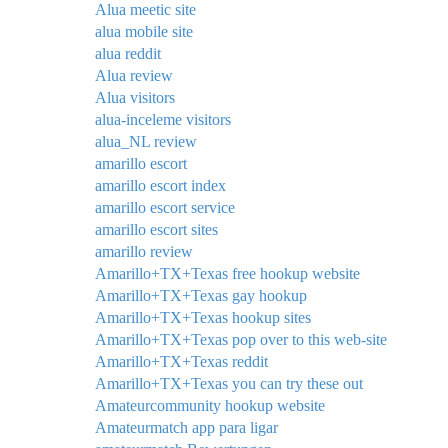
Alua meetic site
alua mobile site
alua reddit
Alua review
Alua visitors
alua-inceleme visitors
alua_NL review
amarillo escort
amarillo escort index
amarillo escort service
amarillo escort sites
amarillo review
Amarillo+TX+Texas free hookup website
Amarillo+TX+Texas gay hookup
Amarillo+TX+Texas hookup sites
Amarillo+TX+Texas pop over to this web-site
Amarillo+TX+Texas reddit
Amarillo+TX+Texas you can try these out
Amateurcommunity hookup website
Amateurmatch app para ligar