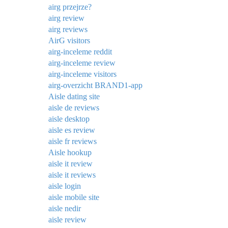
airg przejrze?
airg review
airg reviews
AirG visitors
airg-inceleme reddit
airg-inceleme review
airg-inceleme visitors
airg-overzicht BRAND1-app
Aisle dating site
aisle de reviews
aisle desktop
aisle es review
aisle fr reviews
Aisle hookup
aisle it review
aisle it reviews
aisle login
aisle mobile site
aisle nedir
aisle review