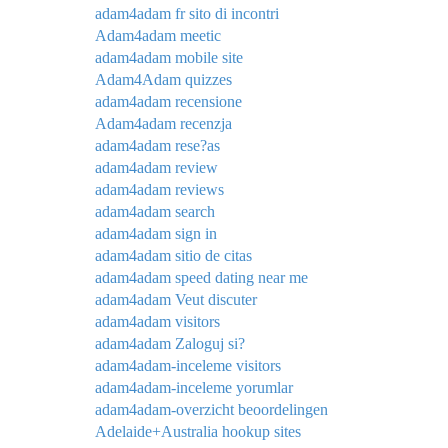
adam4adam fr sito di incontri
Adam4adam meetic
adam4adam mobile site
Adam4Adam quizzes
adam4adam recensione
Adam4adam recenzja
adam4adam rese?as
adam4adam review
adam4adam reviews
adam4adam search
adam4adam sign in
adam4adam sitio de citas
adam4adam speed dating near me
adam4adam Veut discuter
adam4adam visitors
adam4adam Zaloguj si?
adam4adam-inceleme visitors
adam4adam-inceleme yorumlar
adam4adam-overzicht beoordelingen
Adelaide+Australia hookup sites