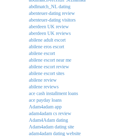
abdlmatch_NL dating
abenteuer-dating review
abenteuer-dating visitors
aberdeen UK review
aberdeen UK reviews
abilene adult escort
abilene eros escort
abilene escort
abilene escort near me
abilene escort review
abilene escort sites
abilene review
abilene reviews
ace cash installment loans
ace payday loans
Adam4adam app
adam4adam cs review
Adam4Adam dating
Adam4adam dating site
adam4adam dating website