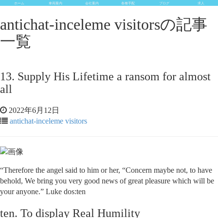
ホーム
車両案内
会社案内
各種手配
ブログ
求人
antichat-inceleme visitorsの記事
一覧
13. Supply His Lifetime a ransom for almost
all
2022年6月12日
antichat-inceleme visitors
“Therefore the angel said to him or her, “Concern maybe not, to have
behold, We bring you very good news of great pleasure which will be
your anyone.” Luke dos:ten
ten. To display Real Humility