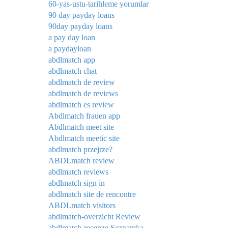
60-yas-ustu-tarihleme yorumlar
90 day payday loans
90day payday loans
a pay day loan
a paydayloan
abdlmatch app
abdlmatch chat
abdlmatch de review
abdlmatch de reviews
abdlmatch es review
Abdlmatch frauen app
Abdlmatch meet site
Abdlmatch meetic site
abdlmatch przejrze?
ABDLmatch review
abdlmatch reviews
abdlmatch sign in
abdlmatch site de rencontre
ABDLmatch visitors
abdlmatch-overzicht Review
abdlmatch-recenze Seznamka