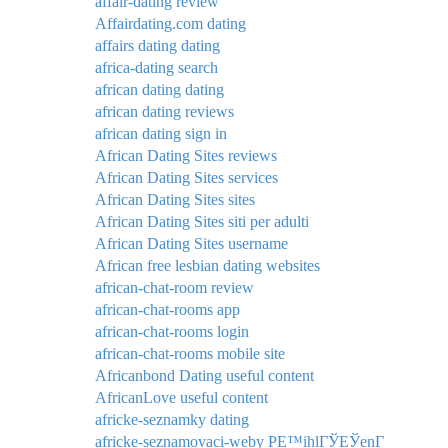
affair-dating review
Affairdating.com dating
affairs dating dating
africa-dating search
african dating dating
african dating reviews
african dating sign in
African Dating Sites reviews
African Dating Sites services
African Dating Sites sites
African Dating Sites siti per adulti
African Dating Sites username
African free lesbian dating websites
african-chat-room review
african-chat-rooms app
african-chat-rooms login
african-chat-rooms mobile site
Africanbond Dating useful content
AfricanLove useful content
africke-seznamky dating
africke-seznamovaci-weby PЕ™ihlГЎЕЎenГ­