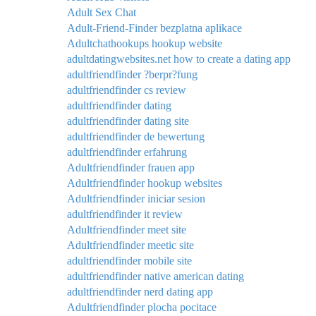
Adult Sex Chat
Adult-Friend-Finder bezplatna aplikace
Adultchathookups hookup website
adultdatingwebsites.net how to create a dating app
adultfriendfinder ?berpr?fung
adultfriendfinder cs review
adultfriendfinder dating
adultfriendfinder dating site
adultfriendfinder de bewertung
adultfriendfinder erfahrung
Adultfriendfinder frauen app
Adultfriendfinder hookup websites
Adultfriendfinder iniciar sesion
adultfriendfinder it review
Adultfriendfinder meet site
Adultfriendfinder meetic site
adultfriendfinder mobile site
adultfriendfinder native american dating
adultfriendfinder nerd dating app
Adultfriendfinder plocha pocitace