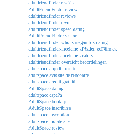
adultfriendfinder rese?as
AdultFriendFinder review
adultfriendfinder reviews
adultfriendfinder revoir
adultfriendfinder speed dating
AdultFriendFinder visitors
adultfriendfinder who is megan fox dating
adultfriendfinder-inceleme gГ¶zden geГ§irmek
adultfriendfinder-inceleme visitors
adultfriendfinder-overzicht beoordelingen
adultspace app di incontri
adultspace avis site de rencontre
adultspace crediti gratuiti
AdultSpace dating
adultspace espa?a
AdultSpace hookup
AdultSpace inscribirse
adultspace inscription
adultspace mobile site
AdultSpace review