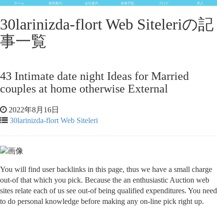
ホーム
車両案内
会社案内
各種手配
ブログ
求人
30larinizda-flort Web Siteleriの記
事一覧
43 Intimate date night Ideas for Married
couples at home otherwise External
2022年8月16日
30larinizda-flort Web Siteleri
You will find user backlinks in this page, thus we have a small charge
out-of that which you pick. Because the an enthusiastic Auction web
sites relate each of us see out-of being qualified expenditures. You need
to do personal knowledge before making any on-line pick right up.