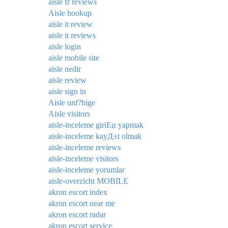
aisle fr reviews
Aisle hookup
aisle it review
aisle it reviews
aisle login
aisle mobile site
aisle nedir
aisle review
aisle sign in
Aisle unf?hige
Aisle visitors
aisle-inceleme giriЕџ yapmak
aisle-inceleme kayД±t olmak
aisle-inceleme reviews
aisle-inceleme visitors
aisle-inceleme yorumlar
aisle-overzicht MOBILE
akron escort index
akron escort near me
akron escort radar
akron escort service