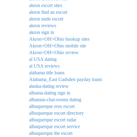
akron escort sites
akron find an escort
akron nude escort
akron reviews
akron sign in
Akron+OH+Ohio hookup sites
Akron+OH+Ohio mobile site
Akron+OH+Ohio review
al USA dating
al USA reviews
alabama title loans
Alabama_East Gadsden payday loans
alaska-dating review
albania-dating sign in
albanian-chat-rooms dating
albuquerque eros escort
albuquerque escort directory
albuquerque escort radar
albuquerque escort service
albuquerque the escort