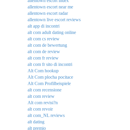
allentown escort index
allentown escort near me
allentown escort radar
allentown live escort reviews
alt app di incontri
alt com adult dating online
alt com cs review
alt com de bewertung
alt com de review
alt com fr review
alt com fr sito di incontri
Alt Com hookup
Alt Com plocha pocitace
Alt Com Profilbeispiele
alt com recensione
alt com review
Alt com revisi?n
alt com revoir
alt com_NL reviews
alt dating
alt premio