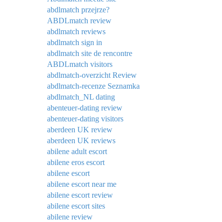
abdlmatch przejrze?
ABDLmatch review
abdlmatch reviews
abdlmatch sign in
abdlmatch site de rencontre
ABDLmatch visitors
abdlmatch-overzicht Review
abdlmatch-recenze Seznamka
abdlmatch_NL dating
abenteuer-dating review
abenteuer-dating visitors
aberdeen UK review
aberdeen UK reviews
abilene adult escort
abilene eros escort
abilene escort
abilene escort near me
abilene escort review
abilene escort sites
abilene review