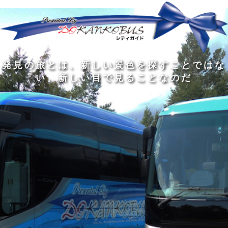
発
ど
旅
人
見
ん
を
間
の
な
す
の
旅
に
る
旅
私
幅
旅
と
旅
洗
の
は
は
を
の
は
の
練
は
真
旅
広
過
、
過
さ
到
の
を
げ
程
新
程
れ
着
知
す
る
に
し
に
た
す
識
る
も
こ
い
こ
大
る
の
た
の
そ
景
そ
人
た
大
め
は
価
色
価
の
め
き
に
3
値
を
値
中
で
な
つ
旅
が
探
が
に
は
泉
あ
を
あ
す
あ
も
な
で
る
す
る
こ
る
、
く
あ
。
る
と
外
、
る
人
で
に
旅
と
は
出
を
会
な
た
す
く
て
い
い
し
。
、
ょ
新
本
う
し
を
が
い
読
る
な
目
み
た
い
で
、
め
小
見
旅
で
さ
る
を
あ
な
こ
す
る
子
と
る
供
な
こ
が
の
と
い
だ
だ
る