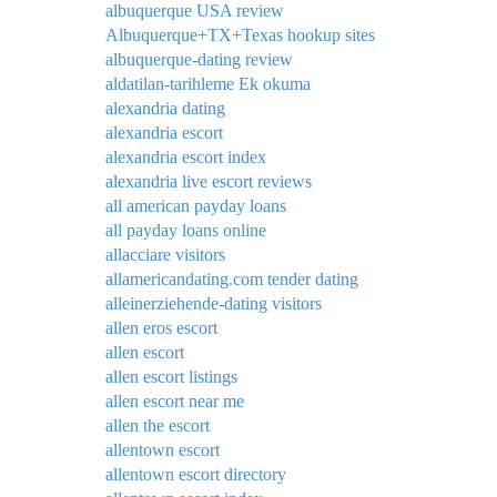
albuquerque USA review
Albuquerque+TX+Texas hookup sites
albuquerque-dating review
aldatilan-tarihleme Ek okuma
alexandria dating
alexandria escort
alexandria escort index
alexandria live escort reviews
all american payday loans
all payday loans online
allacciare visitors
allamericandating.com tender dating
alleinerziehende-dating visitors
allen eros escort
allen escort
allen escort listings
allen escort near me
allen the escort
allentown escort
allentown escort directory