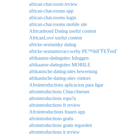
african-chat-room review
african-chat-rooms app
african-chat-rooms login
african-chat-rooms mobile site
Africanbond Dating useful content
AfricanLove useful content
africke-seznamky dating
africke-seznamovaci-weby PЕ™ihlГЎЕЎenГ­
afrikaanse-datingsites Inloggen
afrikaanse-datingsites MOBILE
afrikanische-dating-sites bewertung
afrikanische-dating-sites visitors
Afrointroductions aplicacion para ligar
afrointroductions Chiacchierare
afrointroductions espa?a
afrointroductions fr review
Afrointroductions frauen app
afrointroductions gratis
afrointroductions gratis tegoeden
afrointroductions it review