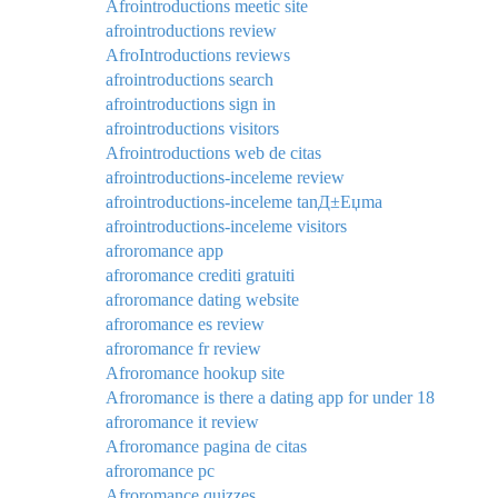
Afrointroductions meetic site
afrointroductions review
AfroIntroductions reviews
afrointroductions search
afrointroductions sign in
afrointroductions visitors
Afrointroductions web de citas
afrointroductions-inceleme review
afrointroductions-inceleme tanД±Еџma
afrointroductions-inceleme visitors
afroromance app
afroromance crediti gratuiti
afroromance dating website
afroromance es review
afroromance fr review
Afroromance hookup site
Afroromance is there a dating app for under 18
afroromance it review
Afroromance pagina de citas
afroromance pc
Afroromance quizzes