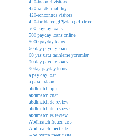
420-incontri visitors
420-randki mobilny
420-rencontres visitors
420-tarihleme gГ¶zden geГ§irmek
500 payday loans
500 payday loans online
5000 payday loans
60 day payday loans
60-yas-ustu-tarihleme yorumlar
90 day payday loans
90day payday loans
a pay day loan
a paydayloan
abdlmatch app
abdlmatch chat
abdlmatch de review
abdlmatch de reviews
abdlmatch es review
Abdlmatch frauen app
Abdlmatch meet site
Abdlmatch meetic site