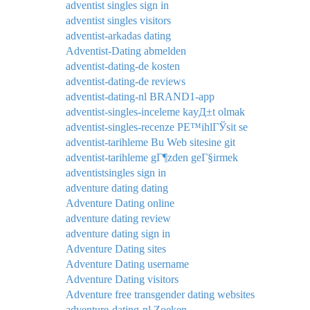
adventist singles sign in
adventist singles visitors
adventist-arkadas dating
Adventist-Dating abmelden
adventist-dating-de kosten
adventist-dating-de reviews
adventist-dating-nl BRAND1-app
adventist-singles-inceleme kayД±t olmak
adventist-singles-recenze PЕ™ihlГЎsit se
adventist-tarihleme Bu Web sitesine git
adventist-tarihleme gГ¶zden geГ§irmek
adventistsingles sign in
adventure dating dating
Adventure Dating online
adventure dating review
adventure dating sign in
Adventure Dating sites
Adventure Dating username
Adventure Dating visitors
Adventure free transgender dating websites
adventure-dating-nl Zoeken