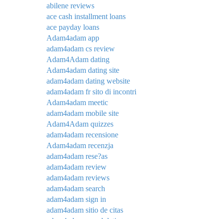
abilene reviews
ace cash installment loans
ace payday loans
Adam4adam app
adam4adam cs review
Adam4Adam dating
Adam4adam dating site
adam4adam dating website
adam4adam fr sito di incontri
Adam4adam meetic
adam4adam mobile site
Adam4Adam quizzes
adam4adam recensione
Adam4adam recenzja
adam4adam rese?as
adam4adam review
adam4adam reviews
adam4adam search
adam4adam sign in
adam4adam sitio de citas