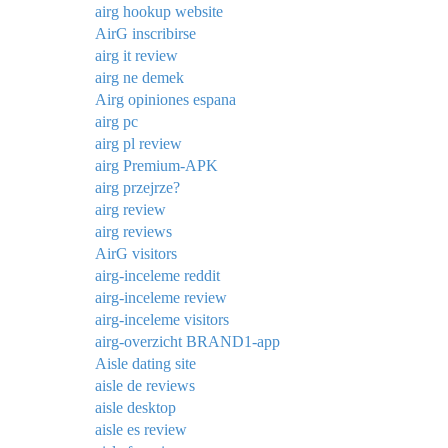
airg hookup website
AirG inscribirse
airg it review
airg ne demek
Airg opiniones espana
airg pc
airg pl review
airg Premium-APK
airg przejrze?
airg review
airg reviews
AirG visitors
airg-inceleme reddit
airg-inceleme review
airg-inceleme visitors
airg-overzicht BRAND1-app
Aisle dating site
aisle de reviews
aisle desktop
aisle es review