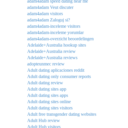
adam4adam speed dating near me
adam4adam Veut discuter
adam4adam visitors
adam4adam Zaloguj si?
adam4adam-inceleme visitors
adam4adam-inceleme yorumlar
adam4adam-overzicht beoordelingen
Adelaide+Australia hookup sites
Adelaide+Australia review
Adelaide+Australia reviews
adopteunmec review
Adult dating aplicaciones reddit
Adult dating only consumer reports
Adult dating review
Adult dating sites app
Adult dating sites apps
Adult dating sites online
Adult dating sites visitors
Adult free transgender dating websites
Adult Hub review
Adult Hub visitors