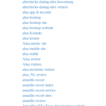
alterslucke-dating-sites bewertung
alterslucke-dating-sites visitors
alua app di incontri
alua hookup
alua hookup site
alua hookup website
alua Kontakt
alua kosten
Alua meetic site
alua mobile site
alua reddit
Alua review
Alua visitors
alua-inceleme visitors
alua_NL review
amarillo escort
amarillo escort index
amarillo escort service
amarillo escort sites
amarillo review
Amarillo+TX+Texas free hookup website