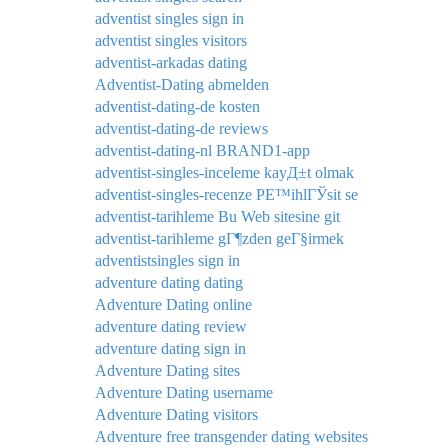
adventist singles sign in
adventist singles visitors
adventist-arkadas dating
Adventist-Dating abmelden
adventist-dating-de kosten
adventist-dating-de reviews
adventist-dating-nl BRAND1-app
adventist-singles-inceleme kayД±t olmak
adventist-singles-recenze PЕ™ihlГЎsit se
adventist-tarihleme Bu Web sitesine git
adventist-tarihleme gГ¶zden geГ§irmek
adventistsingles sign in
adventure dating dating
Adventure Dating online
adventure dating review
adventure dating sign in
Adventure Dating sites
Adventure Dating username
Adventure Dating visitors
Adventure free transgender dating websites