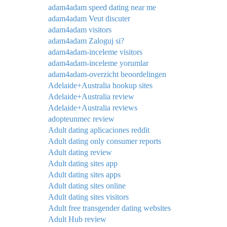
adam4adam speed dating near me
adam4adam Veut discuter
adam4adam visitors
adam4adam Zaloguj si?
adam4adam-inceleme visitors
adam4adam-inceleme yorumlar
adam4adam-overzicht beoordelingen
Adelaide+Australia hookup sites
Adelaide+Australia review
Adelaide+Australia reviews
adopteunmec review
Adult dating aplicaciones reddit
Adult dating only consumer reports
Adult dating review
Adult dating sites app
Adult dating sites apps
Adult dating sites online
Adult dating sites visitors
Adult free transgender dating websites
Adult Hub review