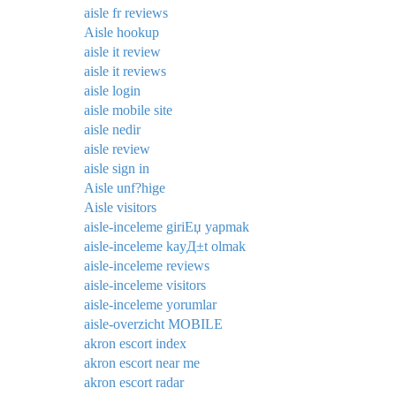
aisle fr reviews
Aisle hookup
aisle it review
aisle it reviews
aisle login
aisle mobile site
aisle nedir
aisle review
aisle sign in
Aisle unf?hige
Aisle visitors
aisle-inceleme giriЕџ yapmak
aisle-inceleme kayД±t olmak
aisle-inceleme reviews
aisle-inceleme visitors
aisle-inceleme yorumlar
aisle-overzicht MOBILE
akron escort index
akron escort near me
akron escort radar