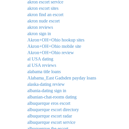
akron escort service
akron escort sites
akron find an escort
akron nude escort
akron reviews
akron sign in
Akron+OH+Ohio hookup sites
Akron+OH+Ohio mobile site
Akron+OH+Ohio review
al USA dating
al USA reviews
alabama title loans
Alabama_East Gadsden payday loans
alaska-dating review
albania-dating sign in
albanian-chat-rooms dating
albuquerque eros escort
albuquerque escort directory
albuquerque escort radar
albuquerque escort service
albuquerque the escort