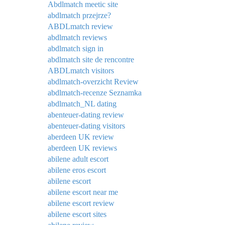
Abdlmatch meetic site
abdlmatch przejrze?
ABDLmatch review
abdlmatch reviews
abdlmatch sign in
abdlmatch site de rencontre
ABDLmatch visitors
abdlmatch-overzicht Review
abdlmatch-recenze Seznamka
abdlmatch_NL dating
abenteuer-dating review
abenteuer-dating visitors
aberdeen UK review
aberdeen UK reviews
abilene adult escort
abilene eros escort
abilene escort
abilene escort near me
abilene escort review
abilene escort sites