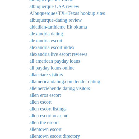
albuquerque USA review
Albuquerque+TX+Texas hookup sites
albuquerque-dating review
aldatilan-tarihleme Ek okuma
alexandria dating
alexandria escort
alexandria escort index
alexandria live escort reviews
all american payday loans
all payday loans online
allacciare visitors
allamericandating.com tender dating
alleinerziehende-dating visitors
allen eros escort
allen escort
allen escort listings
allen escort near me
allen the escort
allentown escort
allentown escort directory