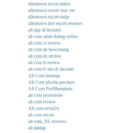
allentown escort index
allentown escort near me
allentown escort radar
allentown live escort reviews
alt app di incontri
alt com adult dating online
alt com cs review
alt com de bewertung
alt com de review
alt com fr review
alt com fr sito di incontri
Alt Com hookup
Alt Com plocha pocitace
Alt Com Profilbeispiele
alt com recensione
alt com review
Alt com revisi?n
alt com revoir
alt com_NL reviews
alt dating