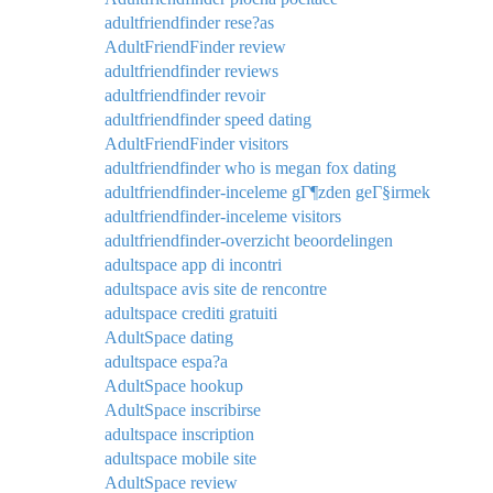
adultfriendfinder rese?as
AdultFriendFinder review
adultfriendfinder reviews
adultfriendfinder revoir
adultfriendfinder speed dating
AdultFriendFinder visitors
adultfriendfinder who is megan fox dating
adultfriendfinder-inceleme gГ¶zden geГ§irmek
adultfriendfinder-inceleme visitors
adultfriendfinder-overzicht beoordelingen
adultspace app di incontri
adultspace avis site de rencontre
adultspace crediti gratuiti
AdultSpace dating
adultspace espa?a
AdultSpace hookup
AdultSpace inscribirse
adultspace inscription
adultspace mobile site
AdultSpace review