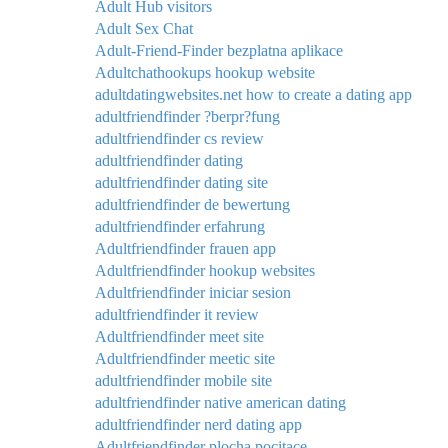
Adult Hub visitors
Adult Sex Chat
Adult-Friend-Finder bezplatna aplikace
Adultchathookups hookup website
adultdatingwebsites.net how to create a dating app
adultfriendfinder ?berpr?fung
adultfriendfinder cs review
adultfriendfinder dating
adultfriendfinder dating site
adultfriendfinder de bewertung
adultfriendfinder erfahrung
Adultfriendfinder frauen app
Adultfriendfinder hookup websites
Adultfriendfinder iniciar sesion
adultfriendfinder it review
Adultfriendfinder meet site
Adultfriendfinder meetic site
adultfriendfinder mobile site
adultfriendfinder native american dating
adultfriendfinder nerd dating app
Adultfriendfinder plocha pocitace