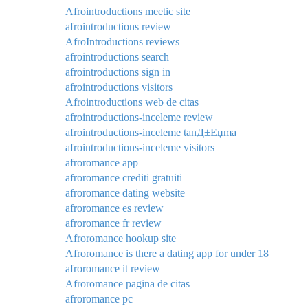
Afrointroductions meetic site
afrointroductions review
AfroIntroductions reviews
afrointroductions search
afrointroductions sign in
afrointroductions visitors
Afrointroductions web de citas
afrointroductions-inceleme review
afrointroductions-inceleme tanД±Еџma
afrointroductions-inceleme visitors
afroromance app
afroromance crediti gratuiti
afroromance dating website
afroromance es review
afroromance fr review
Afroromance hookup site
Afroromance is there a dating app for under 18
afroromance it review
Afroromance pagina de citas
afroromance pc