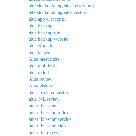
alterslucke-dating-sites bewertung
alterslucke-dating-sites visitors
alua app di incontri
alua hookup
alua hookup site
alua hookup website
alua Kontakt
alua kosten
Alua meetic site
alua mobile site
alua reddit
Alua review
Alua visitors
alua-inceleme visitors
alua_NL review
amarillo escort
amarillo escort index
amarillo escort service
amarillo escort sites
amarillo review