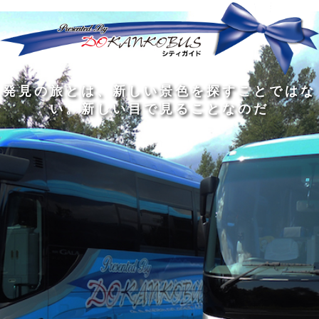
発
ど
旅
人
見
ん
を
間
の
な
す
の
旅
に
る
旅
私
幅
旅
と
旅
洗
の
は
は
を
の
は
の
練
は
真
旅
広
過
、
過
さ
到
の
を
げ
程
新
程
れ
着
知
す
る
に
し
に
た
す
識
る
も
こ
い
こ
大
る
の
た
の
そ
景
そ
人
た
大
め
は
価
色
価
の
め
き
に
3
値
を
値
中
で
な
つ
旅
が
探
が
に
は
泉
あ
を
あ
す
あ
も
な
で
る
す
る
こ
る
、
く
あ
。
る
と
外
、
る
人
で
に
旅
と
は
出
を
会
な
た
す
く
て
い
い
し
。
、
ょ
新
本
う
し
を
が
い
読
る
な
目
み
た
い
で
、
め
小
見
旅
で
さ
る
を
あ
な
こ
す
る
子
と
る
供
な
こ
が
の
と
い
だ
だ
る