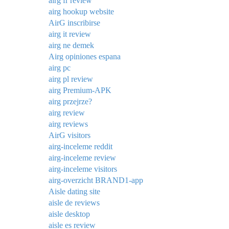
airg fr review
airg hookup website
AirG inscribirse
airg it review
airg ne demek
Airg opiniones espana
airg pc
airg pl review
airg Premium-APK
airg przejrze?
airg review
airg reviews
AirG visitors
airg-inceleme reddit
airg-inceleme review
airg-inceleme visitors
airg-overzicht BRAND1-app
Aisle dating site
aisle de reviews
aisle desktop
aisle es review