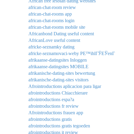
African free lesbian dating websites
african-chat-room review
african-chat-rooms app
african-chat-rooms login
african-chat-rooms mobile site
Africanbond Dating useful content
AfricanLove useful content
africke-seznamky dating
africke-seznamovaci-weby PЕ™ihlГЎЕЎenГ­
afrikaanse-datingsites Inloggen
afrikaanse-datingsites MOBILE
afrikanische-dating-sites bewertung
afrikanische-dating-sites visitors
Afrointroductions aplicacion para ligar
afrointroductions Chiacchierare
afrointroductions espa?a
afrointroductions fr review
Afrointroductions frauen app
afrointroductions gratis
afrointroductions gratis tegoeden
afrointroductions it review