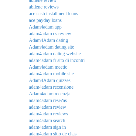
abilene review
abilene reviews
ace cash installment loans
ace payday loans
Adam4adam app
adam4adam cs review
Adam4Adam dating
Adam4adam dating site
adam4adam dating website
adam4adam fr sito di incontri
Adam4adam meetic
adam4adam mobile site
Adam4Adam quizzes
adam4adam recensione
Adam4adam recenzja
adam4adam rese?as
adam4adam review
adam4adam reviews
adam4adam search
adam4adam sign in
adam4adam sitio de citas