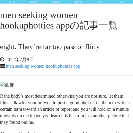
ホーム
車両案内
会社案内
各種手配
ブログ
求人
men seeking women
hookuphotties appの記事一覧
eight. They’re far too pass or flirty
2022年7月8日
men seeking women hookuphotties app
If the body’s most determined otherwise you are not sure, let them
films talk with your or even to post a good photo. Tell them to write a
certain term toward an article of report and you will hold on a minute
upwards on the image you learn it is far from just another picture that
they found online.