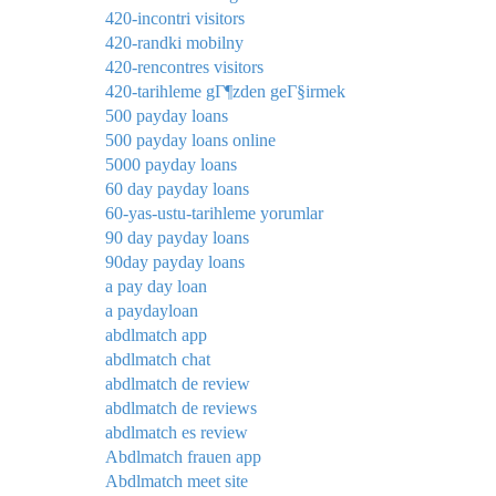
420-incontri visitors
420-randki mobilny
420-rencontres visitors
420-tarihleme gГ¶zden geГ§irmek
500 payday loans
500 payday loans online
5000 payday loans
60 day payday loans
60-yas-ustu-tarihleme yorumlar
90 day payday loans
90day payday loans
a pay day loan
a paydayloan
abdlmatch app
abdlmatch chat
abdlmatch de review
abdlmatch de reviews
abdlmatch es review
Abdlmatch frauen app
Abdlmatch meet site