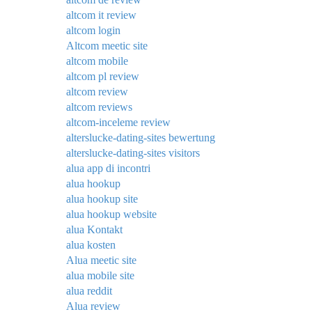
altcom it review
altcom login
Altcom meetic site
altcom mobile
altcom pl review
altcom review
altcom reviews
altcom-inceleme review
alterslucke-dating-sites bewertung
alterslucke-dating-sites visitors
alua app di incontri
alua hookup
alua hookup site
alua hookup website
alua Kontakt
alua kosten
Alua meetic site
alua mobile site
alua reddit
Alua review