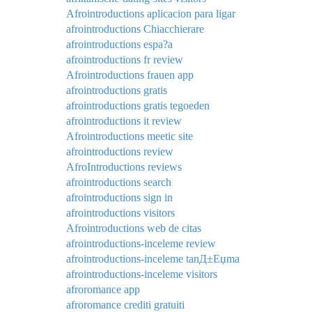
Afrointroductions aplicacion para ligar
afrointroductions Chiacchierare
afrointroductions espa?a
afrointroductions fr review
Afrointroductions frauen app
afrointroductions gratis
afrointroductions gratis tegoeden
afrointroductions it review
Afrointroductions meetic site
afrointroductions review
AfroIntroductions reviews
afrointroductions search
afrointroductions sign in
afrointroductions visitors
Afrointroductions web de citas
afrointroductions-inceleme review
afrointroductions-inceleme tanД±Еџma
afrointroductions-inceleme visitors
afroromance app
afroromance crediti gratuiti