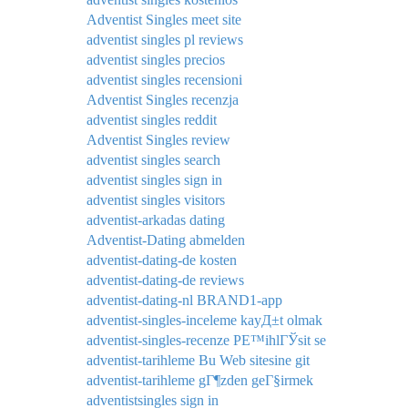
Adventist Singles meet site
adventist singles pl reviews
adventist singles precios
adventist singles recensioni
Adventist Singles recenzja
adventist singles reddit
Adventist Singles review
adventist singles search
adventist singles sign in
adventist singles visitors
adventist-arkadas dating
Adventist-Dating abmelden
adventist-dating-de kosten
adventist-dating-de reviews
adventist-dating-nl BRAND1-app
adventist-singles-inceleme kayД±t olmak
adventist-singles-recenze PЕ™ihlГЎsit se
adventist-tarihleme Bu Web sitesine git
adventist-tarihleme gГ¶zden geГ§irmek
adventistsingles sign in