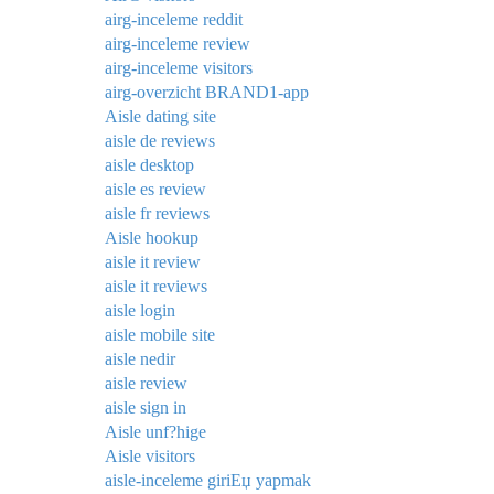
airg-inceleme reddit
airg-inceleme review
airg-inceleme visitors
airg-overzicht BRAND1-app
Aisle dating site
aisle de reviews
aisle desktop
aisle es review
aisle fr reviews
Aisle hookup
aisle it review
aisle it reviews
aisle login
aisle mobile site
aisle nedir
aisle review
aisle sign in
Aisle unf?hige
Aisle visitors
aisle-inceleme giriЕџ yapmak