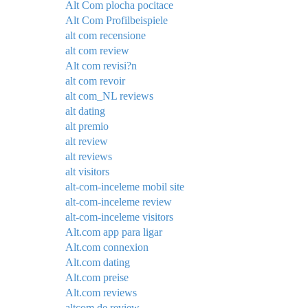
Alt Com plocha pocitace
Alt Com Profilbeispiele
alt com recensione
alt com review
Alt com revisi?n
alt com revoir
alt com_NL reviews
alt dating
alt premio
alt review
alt reviews
alt visitors
alt-com-inceleme mobil site
alt-com-inceleme review
alt-com-inceleme visitors
Alt.com app para ligar
Alt.com connexion
Alt.com dating
Alt.com preise
Alt.com reviews
altcom de review