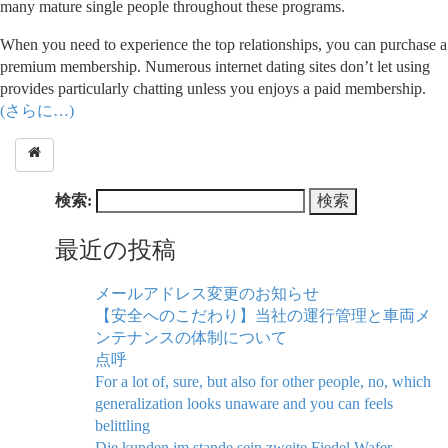
many mature single people throughout these programs.
When you need to experience the top relationships, you can purchase a
premium membership. Numerous internet dating sites don’t let using
provides particularly chatting unless you enjoys a paid membership.
(さらに…)
検索:
最近の投稿
メールアドレス変更のお知らせ
【安全へのこだわり】当社の運行管理と車両メ
ンテナンスの体制について
点呼
For a lot of, sure, but also for other people, no, which
generalization looks unaware and you can feels
belittling
Die kunden im stande sein zweite Fiedel Wafer