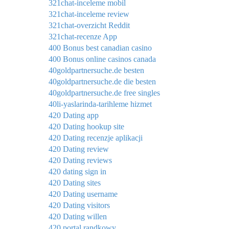
321chat-inceleme mobil
321chat-inceleme review
321chat-overzicht Reddit
321chat-recenze App
400 Bonus best canadian casino
400 Bonus online casinos canada
40goldpartnersuche.de besten
40goldpartnersuche.de die besten
40goldpartnersuche.de free singles
40li-yaslarinda-tarihleme hizmet
420 Dating app
420 Dating hookup site
420 Dating recenzje aplikacji
420 Dating review
420 Dating reviews
420 dating sign in
420 Dating sites
420 Dating username
420 Dating visitors
420 Dating willen
420 portal randkowy