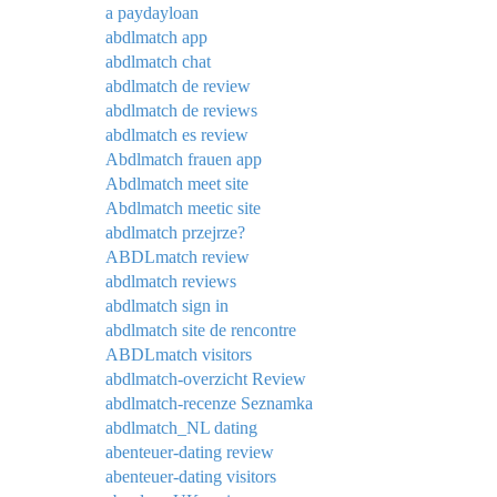
a paydayloan
abdlmatch app
abdlmatch chat
abdlmatch de review
abdlmatch de reviews
abdlmatch es review
Abdlmatch frauen app
Abdlmatch meet site
Abdlmatch meetic site
abdlmatch przejrze?
ABDLmatch review
abdlmatch reviews
abdlmatch sign in
abdlmatch site de rencontre
ABDLmatch visitors
abdlmatch-overzicht Review
abdlmatch-recenze Seznamka
abdlmatch_NL dating
abenteuer-dating review
abenteuer-dating visitors