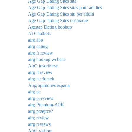
Age Gap Dating Sites site
Age Gap Dating Sites sites pour adultes
Age Gap Dating Sites siti per adulti
Age Gap Dating Sites username
Agegap Dating hookup
AI Chatbots
airg app
airg dating
airg fr review
airg hookup website
AirG inscribirse
airg it review
airg ne demek
Airg opiniones espana
airg pc
airg pl review
airg Premium-APK
airg przejrze?
airg review
airg reviews
AirG visitors