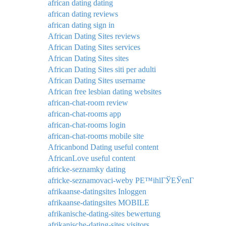
african dating dating
african dating reviews
african dating sign in
African Dating Sites reviews
African Dating Sites services
African Dating Sites sites
African Dating Sites siti per adulti
African Dating Sites username
African free lesbian dating websites
african-chat-room review
african-chat-rooms app
african-chat-rooms login
african-chat-rooms mobile site
Africanbond Dating useful content
AfricanLove useful content
africke-seznamky dating
africke-seznamovaci-weby PЕ™ihlГЎЕЎenГ­
afrikaanse-datingsites Inloggen
afrikaanse-datingsites MOBILE
afrikanische-dating-sites bewertung
afrikanische-dating-sites visitors