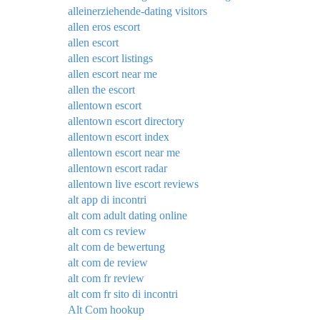
alleinerziehende-dating visitors
allen eros escort
allen escort
allen escort listings
allen escort near me
allen the escort
allentown escort
allentown escort directory
allentown escort index
allentown escort near me
allentown escort radar
allentown live escort reviews
alt app di incontri
alt com adult dating online
alt com cs review
alt com de bewertung
alt com de review
alt com fr review
alt com fr sito di incontri
Alt Com hookup