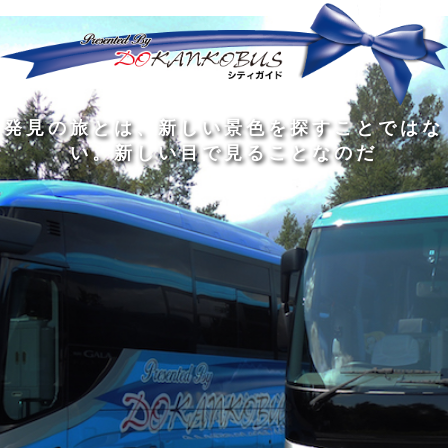
発
ど
旅
人
見
ん
を
間
の
な
す
の
旅
に
る
旅
私
幅
旅
と
旅
洗
の
は
は
を
の
は
の
練
は
真
旅
広
過
、
過
さ
到
の
を
げ
程
新
程
れ
着
知
す
る
に
し
に
た
す
識
る
も
こ
い
こ
大
る
の
た
の
そ
景
そ
人
た
大
め
は
価
色
価
の
め
き
に
3
値
を
値
中
で
な
つ
旅
が
探
が
に
は
泉
あ
を
あ
す
あ
も
な
で
る
す
る
こ
る
、
く
あ
。
る
と
外
、
る
人
で
に
旅
と
は
出
を
会
な
た
す
く
て
い
い
し
。
、
ょ
新
本
う
し
を
が
い
読
る
な
目
み
た
い
で
、
め
小
見
旅
で
さ
る
を
あ
な
こ
す
る
子
と
る
供
な
こ
が
の
と
い
だ
だ
る