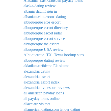
Alabama_East Gadsden payday loans
alaska-dating review
albania-dating sign in
albanian-chat-rooms dating
albuquerque eros escort
albuquerque escort directory
albuquerque escort radar
albuquerque escort service
albuquerque the escort
albuquerque USA review
Albuquerque+TX+Texas hookup sites
albuquerque-dating review
aldatilan-tarihleme Ek okuma
alexandria dating
alexandria escort
alexandria escort index
alexandria live escort reviews
all american payday loans
all payday loans online
allacciare visitors
allamericandating.com tender dating