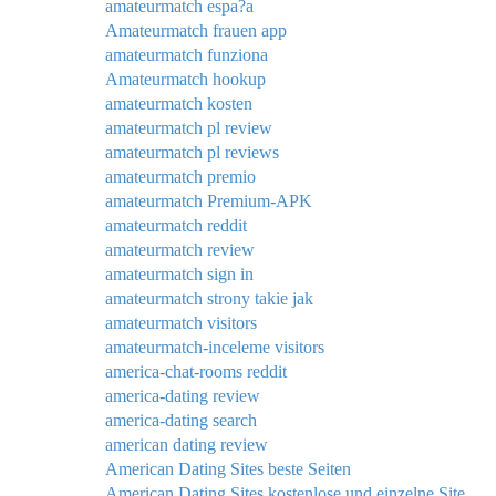
amateurmatch espa?a
Amateurmatch frauen app
amateurmatch funziona
Amateurmatch hookup
amateurmatch kosten
amateurmatch pl review
amateurmatch pl reviews
amateurmatch premio
amateurmatch Premium-APK
amateurmatch reddit
amateurmatch review
amateurmatch sign in
amateurmatch strony takie jak
amateurmatch visitors
amateurmatch-inceleme visitors
america-chat-rooms reddit
america-dating review
america-dating search
american dating review
American Dating Sites beste Seiten
American Dating Sites kostenlose und einzelne Site