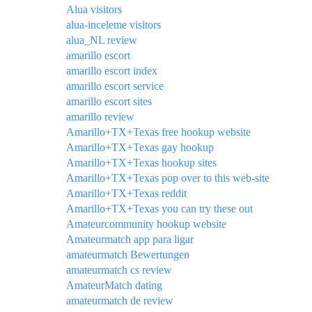
Alua visitors
alua-inceleme visitors
alua_NL review
amarillo escort
amarillo escort index
amarillo escort service
amarillo escort sites
amarillo review
Amarillo+TX+Texas free hookup website
Amarillo+TX+Texas gay hookup
Amarillo+TX+Texas hookup sites
Amarillo+TX+Texas pop over to this web-site
Amarillo+TX+Texas reddit
Amarillo+TX+Texas you can try these out
Amateurcommunity hookup website
Amateurmatch app para ligar
amateurmatch Bewertungen
amateurmatch cs review
AmateurMatch dating
amateurmatch de review