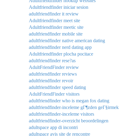
Adultfriendfinder hookup websites
Adultfriendfinder iniciar sesion
adultfriendfinder it review
Adultfriendfinder meet site
Adultfriendfinder meetic site
adultfriendfinder mobile site
adultfriendfinder native american dating
adultfriendfinder nerd dating app
Adultfriendfinder plocha pocitace
adultfriendfinder rese?as
AdultFriendFinder review
adultfriendfinder reviews
adultfriendfinder revoir
adultfriendfinder speed dating
AdultFriendFinder visitors
adultfriendfinder who is megan fox dating
adultfriendfinder-inceleme gГ¶zden geГ§irmek
adultfriendfinder-inceleme visitors
adultfriendfinder-overzicht beoordelingen
adultspace app di incontri
adultspace avis site de rencontre