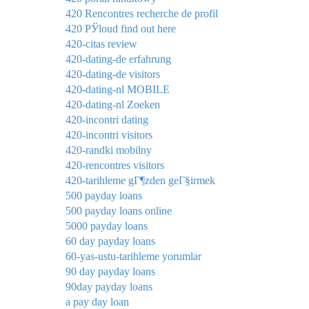
420 Rencontres recherche de profil
420 РЎloud find out here
420-citas review
420-dating-de erfahrung
420-dating-de visitors
420-dating-nl MOBILE
420-dating-nl Zoeken
420-incontri dating
420-incontri visitors
420-randki mobilny
420-rencontres visitors
420-tarihleme gГ¶zden geГ§irmek
500 payday loans
500 payday loans online
5000 payday loans
60 day payday loans
60-yas-ustu-tarihleme yorumlar
90 day payday loans
90day payday loans
a pay day loan