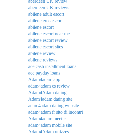
aberdeen UK review
aberdeen UK reviews
abilene adult escort
abilene eros escort
abilene escort
abilene escort near me
abilene escort review
abilene escort sites
abilene review
abilene reviews
ace cash installment loans
ace payday loans
Adam4adam app
adam4adam cs review
Adam4Adam dating
Adam4adam dating site
adam4adam dating website
adam4adam fr sito di incontri
Adam4adam meetic
adam4adam mobile site
Adam4Adam quizzes