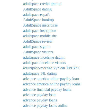
adultspace crediti gratuiti
AdultSpace dating
adultspace espa?a
AdultSpace hookup
AdultSpace inscribirse
adultspace inscription
adultspace mobile site
AdultSpace review
adultspace sign in
AdultSpace visitors
adultspace-inceleme dating
adultspace-inceleme visitors
adultspace-recenze VyhledГЎvГЎnГ­
adultspace_NL dating
advance america online payday loan
advance america online payday loans
advance financial payday loans
advance payday loan
advance payday loans
advance payday loans online