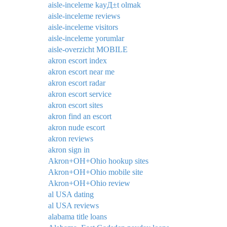
aisle-inceleme kayД±t olmak
aisle-inceleme reviews
aisle-inceleme visitors
aisle-inceleme yorumlar
aisle-overzicht MOBILE
akron escort index
akron escort near me
akron escort radar
akron escort service
akron escort sites
akron find an escort
akron nude escort
akron reviews
akron sign in
Akron+OH+Ohio hookup sites
Akron+OH+Ohio mobile site
Akron+OH+Ohio review
al USA dating
al USA reviews
alabama title loans