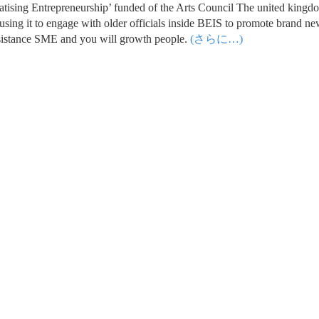
tising Entrepreneurship’ funded of the Arts Council The united kingd
ing it to engage with older officials inside BEIS to promote brand ne
ssistance SME and you will growth people.
(さらに…)