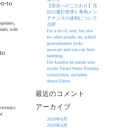
en-to
【安全へのこだわり】当
社の運行管理と車両メン
テナンスの体制について
 updates,
点呼
nder, with
For a lot of, sure, but also
for other people, no, which
generalization looks
unaware and you can feels
to
belittling
Die kunden im stande sein
zweite Fiedel Wafer Portalen
verzeichnen, nachdem
denen Eltern
最近のコメント
アーカイブ
teristics
al
2026年6月
2026年4月