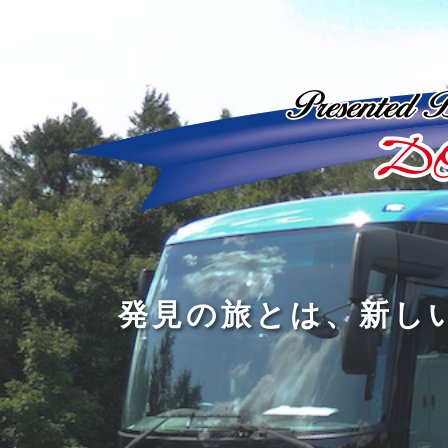
ど
ん
発
人
な
見
間
に
の
の
洗
旅
幅
練
旅
と
を
さ
を
は
広
れ
す
、
げ
た
る
新
る
大
し
の
も
人
い
は