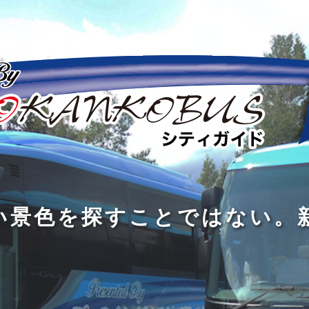
の
の
景
到
旅
私
は
中
色
着
は
旅
旅
は
3
に
を
す
の
の
真
つ
旅
も
探
る
の
過
過
あ
を
、
す
た
程
程
知
る
す
外
こ
に
に
め
識
。
る
に
と
の
こ
こ
で
人
た
出
で
大
そ
そ
は
と
め
た
は
き
価
価
な
会
に
く
な
な
値
値
く
い
旅
て
が
が
い
泉
、
、
を
し
で
あ
あ
。
旅
本
す
ょ
新
あ
る
る
を
を