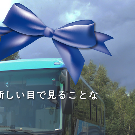
る
う
し
る
す
読
が
い
る
み
な
目
た
、
い
で
め
旅
小
見
で
を
さ
る
あ
す
な
こ
る
る
子
と
こ
供
な
と
が
の
だ
い
だ
る