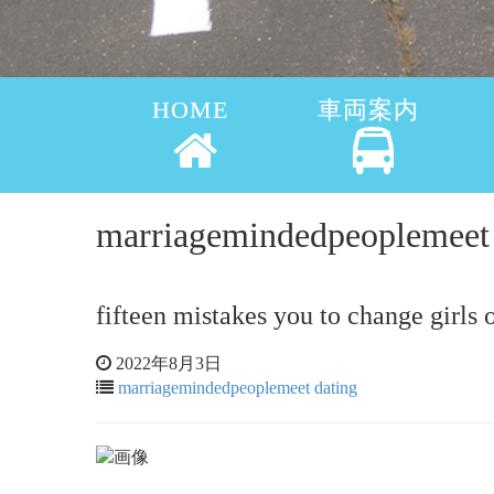
HOME
車両案内
marriagemindedpeoplem
fifteen mistakes you to change girls
2022年8月3日
marriagemindedpeoplemeet dating