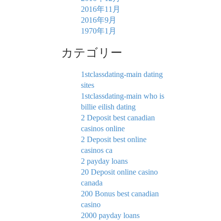
2016年11月
2016年9月
1970年1月
カテゴリー
1stclassdating-main dating
sites
1stclassdating-main who is
billie eilish dating
2 Deposit best canadian
casinos online
2 Deposit best online
casinos ca
2 payday loans
20 Deposit online casino
canada
200 Bonus best canadian
casino
2000 payday loans