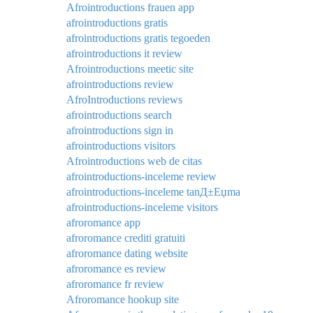
Afrointroductions frauen app
afrointroductions gratis
afrointroductions gratis tegoeden
afrointroductions it review
Afrointroductions meetic site
afrointroductions review
AfroIntroductions reviews
afrointroductions search
afrointroductions sign in
afrointroductions visitors
Afrointroductions web de citas
afrointroductions-inceleme review
afrointroductions-inceleme tanД±Еџma
afrointroductions-inceleme visitors
afroromance app
afroromance crediti gratuiti
afroromance dating website
afroromance es review
afroromance fr review
Afroromance hookup site