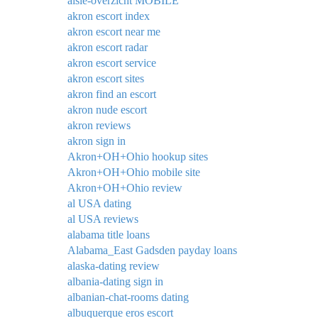
aisle-overzicht MOBILE
akron escort index
akron escort near me
akron escort radar
akron escort service
akron escort sites
akron find an escort
akron nude escort
akron reviews
akron sign in
Akron+OH+Ohio hookup sites
Akron+OH+Ohio mobile site
Akron+OH+Ohio review
al USA dating
al USA reviews
alabama title loans
Alabama_East Gadsden payday loans
alaska-dating review
albania-dating sign in
albanian-chat-rooms dating
albuquerque eros escort