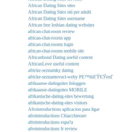
African Dating Sites sites
African Dating Sites siti per adulti
African Dating Sites username
African free lesbian dating websites
african-chat-room review
african-chat-rooms app
african-chat-rooms login
african-chat-rooms mobile site
Africanbond Dating useful content
AfricanLove useful content
africke-seznamky dating
africke-seznamovaci-weby PЕ™ihlГЎЕЎenГ­
afrikaanse-datingsites Inloggen
afrikaanse-datingsites MOBILE
afrikanische-dating-sites bewertung
afrikanische-dating-sites visitors
Afrointroductions aplicacion para ligar
afrointroductions Chiacchierare
afrointroductions espa?a
afrointroductions fr review