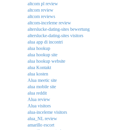
altcom pl review
altcom review
altcom reviews
altcom-inceleme review
alterslucke-dating-sites bewertung
alterslucke-dating-sites visitors
alua app di incontri
alua hookup
alua hookup site
alua hookup website
alua Kontakt
alua kosten
Alua meetic site
alua mobile site
alua reddit
Alua review
Alua visitors
alua-inceleme visitors
alua_NL review
amarillo escort