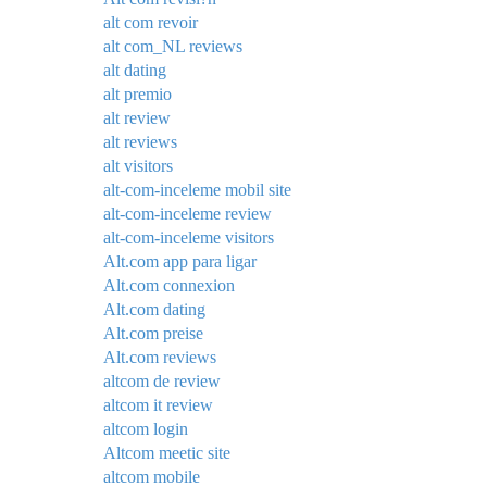
alt com revoir
alt com_NL reviews
alt dating
alt premio
alt review
alt reviews
alt visitors
alt-com-inceleme mobil site
alt-com-inceleme review
alt-com-inceleme visitors
Alt.com app para ligar
Alt.com connexion
Alt.com dating
Alt.com preise
Alt.com reviews
altcom de review
altcom it review
altcom login
Altcom meetic site
altcom mobile