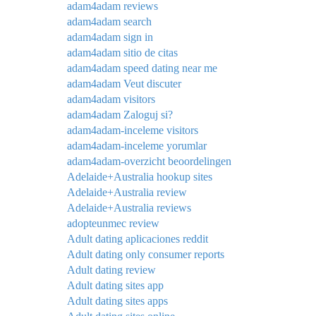
adam4adam reviews
adam4adam search
adam4adam sign in
adam4adam sitio de citas
adam4adam speed dating near me
adam4adam Veut discuter
adam4adam visitors
adam4adam Zaloguj si?
adam4adam-inceleme visitors
adam4adam-inceleme yorumlar
adam4adam-overzicht beoordelingen
Adelaide+Australia hookup sites
Adelaide+Australia review
Adelaide+Australia reviews
adopteunmec review
Adult dating aplicaciones reddit
Adult dating only consumer reports
Adult dating review
Adult dating sites app
Adult dating sites apps