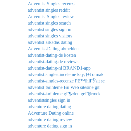
Adventist Singles recenzja
adventist singles reddit
Adventist Singles review
adventist singles search
adventist singles sign in
adventist singles visitors
adventist-arkadas dating
Adventist-Dating abmelden
adventist-dating-de kosten
adventist-dating-de reviews
adventist-dating-nl BRAND1-app
adventist-singles-inceleme kayД±t olmak
adventist-singles-recenze PЕ™ihlГЎsit se
adventist-tarihleme Bu Web sitesine git
adventist-tarihleme gГ¶zden geГ§irmek
adventistsingles sign in
adventure dating dating
Adventure Dating online
adventure dating review
adventure dating sign in