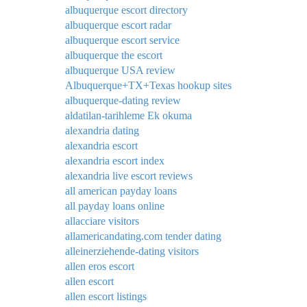
albuquerque escort directory
albuquerque escort radar
albuquerque escort service
albuquerque the escort
albuquerque USA review
Albuquerque+TX+Texas hookup sites
albuquerque-dating review
aldatilan-tarihleme Ek okuma
alexandria dating
alexandria escort
alexandria escort index
alexandria live escort reviews
all american payday loans
all payday loans online
allacciare visitors
allamericandating.com tender dating
alleinerziehende-dating visitors
allen eros escort
allen escort
allen escort listings