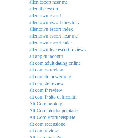
allen escort near me
allen the escort
allentown escort
allentown escort directory
allentown escort index
allentown escort near me
allentown escort radar
allentown live escort reviews
alt app di incontri
alt com adult dating online
alt com cs review
alt com de bewertung
alt com de review
alt com fr review
alt com fr sito di incontri
Alt Com hookup
Alt Com plocha pocitace
Alt Com Profilbeispiele
alt com recensione
alt com review
Alt com revisi?n