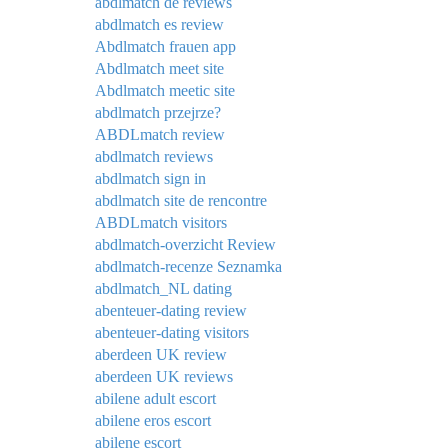
abdlmatch de reviews
abdlmatch es review
Abdlmatch frauen app
Abdlmatch meet site
Abdlmatch meetic site
abdlmatch przejrze?
ABDLmatch review
abdlmatch reviews
abdlmatch sign in
abdlmatch site de rencontre
ABDLmatch visitors
abdlmatch-overzicht Review
abdlmatch-recenze Seznamka
abdlmatch_NL dating
abenteuer-dating review
abenteuer-dating visitors
aberdeen UK review
aberdeen UK reviews
abilene adult escort
abilene eros escort
abilene escort