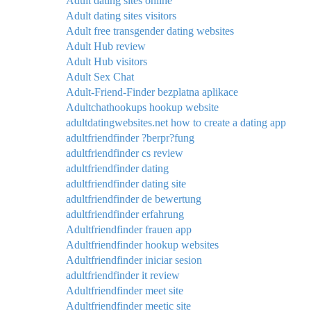
Adult dating sites online
Adult dating sites visitors
Adult free transgender dating websites
Adult Hub review
Adult Hub visitors
Adult Sex Chat
Adult-Friend-Finder bezplatna aplikace
Adultchathookups hookup website
adultdatingwebsites.net how to create a dating app
adultfriendfinder ?berpr?fung
adultfriendfinder cs review
adultfriendfinder dating
adultfriendfinder dating site
adultfriendfinder de bewertung
adultfriendfinder erfahrung
Adultfriendfinder frauen app
Adultfriendfinder hookup websites
Adultfriendfinder iniciar sesion
adultfriendfinder it review
Adultfriendfinder meet site
Adultfriendfinder meetic site