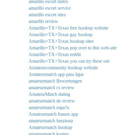
amarillo escort index
amarillo escort service
amarillo escort sites
amarillo review
Amarillo+TX+Texas free hookup website
Amarillo+TX+Texas gay hookup
Amarillo+TX+Texas hookup sites
Amarillo+TX+Texas pop over to this web-site
Amarillo+TX+Texas reddit
Amarillo+TX+Texas you can try these out
Amateurcommunity hookup website
Amateurmatch app para ligar
amateurmatch Bewertungen
amateurmatch cs review
AmateurMatch dating
amateurmatch de review
amateurmatch espa?a
Amateurmatch frauen app
amateurmatch funziona
Amateurmatch hookup
amateurmatch kosten