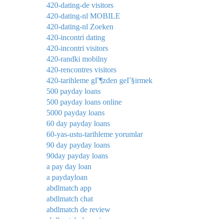
420-dating-de visitors
420-dating-nl MOBILE
420-dating-nl Zoeken
420-incontri dating
420-incontri visitors
420-randki mobilny
420-rencontres visitors
420-tarihleme gГ¶zden geГ§irmek
500 payday loans
500 payday loans online
5000 payday loans
60 day payday loans
60-yas-ustu-tarihleme yorumlar
90 day payday loans
90day payday loans
a pay day loan
a paydayloan
abdlmatch app
abdlmatch chat
abdlmatch de review