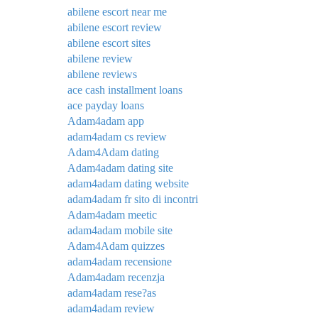
abilene escort near me
abilene escort review
abilene escort sites
abilene review
abilene reviews
ace cash installment loans
ace payday loans
Adam4adam app
adam4adam cs review
Adam4Adam dating
Adam4adam dating site
adam4adam dating website
adam4adam fr sito di incontri
Adam4adam meetic
adam4adam mobile site
Adam4Adam quizzes
adam4adam recensione
Adam4adam recenzja
adam4adam rese?as
adam4adam review