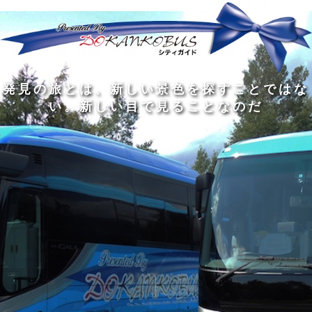
発
ど
旅
人
見
ん
を
間
の
な
す
の
旅
に
る
旅
私
幅
旅
と
旅
洗
の
は
は
を
の
は
の
練
は
真
旅
広
過
、
過
さ
到
の
を
げ
程
新
程
れ
着
知
す
る
に
し
に
た
す
識
る
も
こ
い
こ
大
る
の
た
の
そ
景
そ
人
た
大
め
は
価
色
価
の
め
き
に
3
値
を
値
中
で
な
つ
旅
が
探
が
に
は
泉
あ
を
あ
す
あ
も
な
で
る
す
る
こ
る
、
く
あ
。
る
と
外
、
る
人
で
に
旅
と
は
出
を
会
な
た
す
く
て
い
い
し
。
、
ょ
新
本
う
し
を
が
い
読
る
な
目
み
た
い
で
、
め
小
見
旅
で
さ
る
を
あ
な
こ
す
る
子
と
る
供
な
こ
が
の
と
い
だ
だ
る