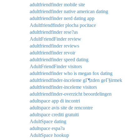
adultfriendfinder mobile site
adultfriendfinder native american dating
adultfriendfinder nerd dating app
Adultfriendfinder plocha pocitace
adultfriendfinder rese?as
AdultFriendFinder review
adultfriendfinder reviews
adultfriendfinder revoir
adultfriendfinder speed dating
AdultFriendFinder visitors
adultfriendfinder who is megan fox dating
adultfriendfinder-inceleme gГ¶zden geГ§irmek
adultfriendfinder-inceleme visitors
adultfriendfinder-overzicht beoordelingen
adultspace app di incontri
adultspace avis site de rencontre
adultspace crediti gratuiti
AdultSpace dating
adultspace espa?a
AdultSpace hookup