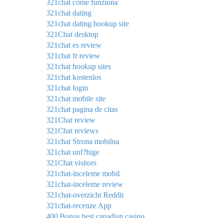
321chat come funziona
321chat dating
321chat dating hookup site
321Chat desktop
321chat es review
321chat fr review
321chat hookup sites
321chat kostenlos
321chat login
321chat mobile site
321chat pagina de citas
321Chat review
321Chat reviews
321chat Strona mobilna
321chat unf?hige
321Chat visitors
321chat-inceleme mobil
321chat-inceleme review
321chat-overzicht Reddit
321chat-recenze App
400 Bonus best canadian casino