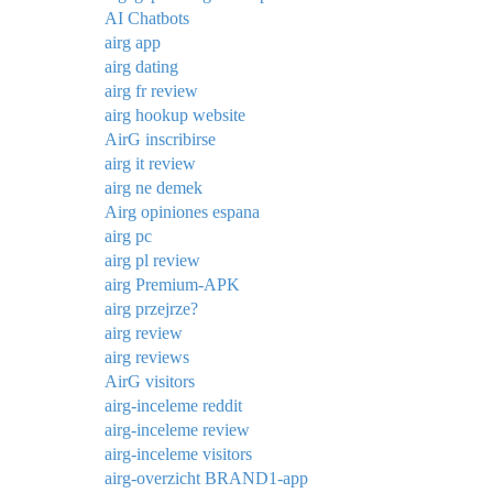
AI Chatbots
airg app
airg dating
airg fr review
airg hookup website
AirG inscribirse
airg it review
airg ne demek
Airg opiniones espana
airg pc
airg pl review
airg Premium-APK
airg przejrze?
airg review
airg reviews
AirG visitors
airg-inceleme reddit
airg-inceleme review
airg-inceleme visitors
airg-overzicht BRAND1-app