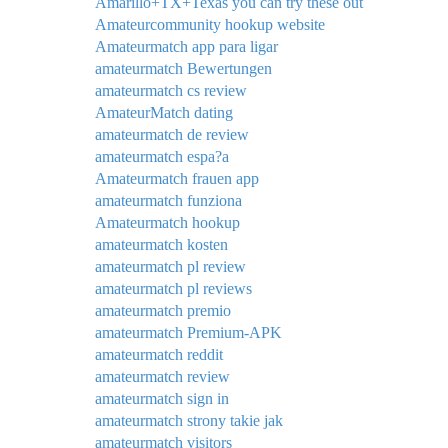
Amarillo+TX+Texas you can try these out
Amateurcommunity hookup website
Amateurmatch app para ligar
amateurmatch Bewertungen
amateurmatch cs review
AmateurMatch dating
amateurmatch de review
amateurmatch espa?a
Amateurmatch frauen app
amateurmatch funziona
Amateurmatch hookup
amateurmatch kosten
amateurmatch pl review
amateurmatch pl reviews
amateurmatch premio
amateurmatch Premium-APK
amateurmatch reddit
amateurmatch review
amateurmatch sign in
amateurmatch strony takie jak
amateurmatch visitors