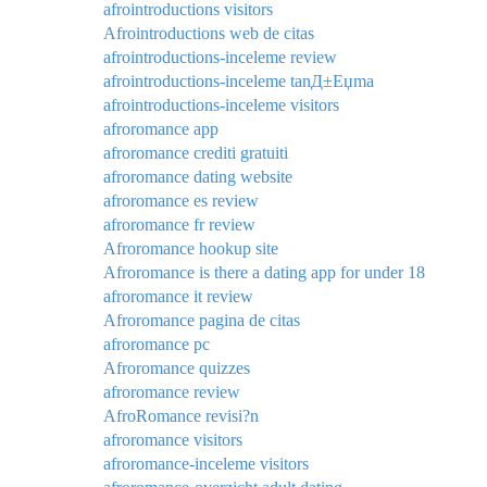
afrointroductions visitors
Afrointroductions web de citas
afrointroductions-inceleme review
afrointroductions-inceleme tanД±Еџma
afrointroductions-inceleme visitors
afroromance app
afroromance crediti gratuiti
afroromance dating website
afroromance es review
afroromance fr review
Afroromance hookup site
Afroromance is there a dating app for under 18
afroromance it review
Afroromance pagina de citas
afroromance pc
Afroromance quizzes
afroromance review
AfroRomance revisi?n
afroromance visitors
afroromance-inceleme visitors