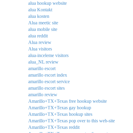
alua hookup website
alua Kontakt
alua kosten
Alua meetic site
alua mobile site
alua reddit
Alua review
Alua visitors
alua-inceleme visitors
alua_NL review
amarillo escort
amarillo escort index
amarillo escort service
amarillo escort sites
amarillo review
Amarillo+TX+Texas free hookup website
Amarillo+TX+Texas gay hookup
Amarillo+TX+Texas hookup sites
Amarillo+TX+Texas pop over to this web-site
Amarillo+TX+Texas reddit