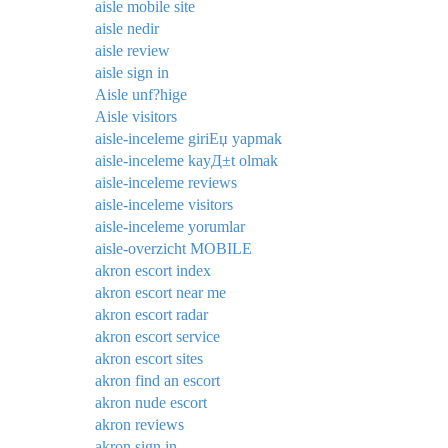
aisle mobile site
aisle nedir
aisle review
aisle sign in
Aisle unf?hige
Aisle visitors
aisle-inceleme giriЕџ yapmak
aisle-inceleme kayД±t olmak
aisle-inceleme reviews
aisle-inceleme visitors
aisle-inceleme yorumlar
aisle-overzicht MOBILE
akron escort index
akron escort near me
akron escort radar
akron escort service
akron escort sites
akron find an escort
akron nude escort
akron reviews
akron sign in