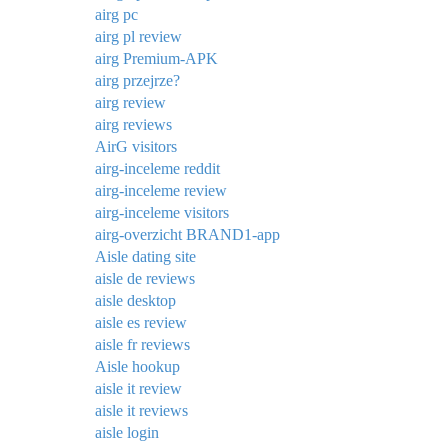
airg pc
airg pl review
airg Premium-APK
airg przejrze?
airg review
airg reviews
AirG visitors
airg-inceleme reddit
airg-inceleme review
airg-inceleme visitors
airg-overzicht BRAND1-app
Aisle dating site
aisle de reviews
aisle desktop
aisle es review
aisle fr reviews
Aisle hookup
aisle it review
aisle it reviews
aisle login