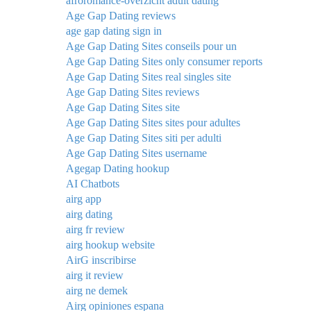
afroromance-overzicht adult dating
Age Gap Dating reviews
age gap dating sign in
Age Gap Dating Sites conseils pour un
Age Gap Dating Sites only consumer reports
Age Gap Dating Sites real singles site
Age Gap Dating Sites reviews
Age Gap Dating Sites site
Age Gap Dating Sites sites pour adultes
Age Gap Dating Sites siti per adulti
Age Gap Dating Sites username
Agegap Dating hookup
AI Chatbots
airg app
airg dating
airg fr review
airg hookup website
AirG inscribirse
airg it review
airg ne demek
Airg opiniones espana