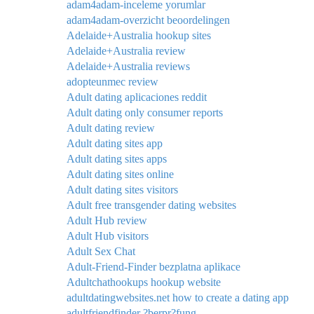
adam4adam-inceleme yorumlar
adam4adam-overzicht beoordelingen
Adelaide+Australia hookup sites
Adelaide+Australia review
Adelaide+Australia reviews
adopteunmec review
Adult dating aplicaciones reddit
Adult dating only consumer reports
Adult dating review
Adult dating sites app
Adult dating sites apps
Adult dating sites online
Adult dating sites visitors
Adult free transgender dating websites
Adult Hub review
Adult Hub visitors
Adult Sex Chat
Adult-Friend-Finder bezplatna aplikace
Adultchathookups hookup website
adultdatingwebsites.net how to create a dating app
adultfriendfinder ?berpr?fung