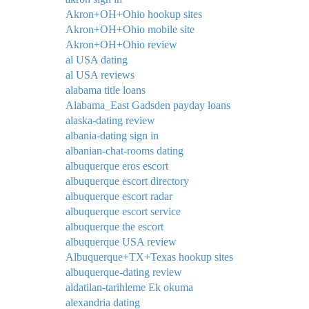
Akron+OH+Ohio hookup sites
Akron+OH+Ohio mobile site
Akron+OH+Ohio review
al USA dating
al USA reviews
alabama title loans
Alabama_East Gadsden payday loans
alaska-dating review
albania-dating sign in
albanian-chat-rooms dating
albuquerque eros escort
albuquerque escort directory
albuquerque escort radar
albuquerque escort service
albuquerque the escort
albuquerque USA review
Albuquerque+TX+Texas hookup sites
albuquerque-dating review
aldatilan-tarihleme Ek okuma
alexandria dating