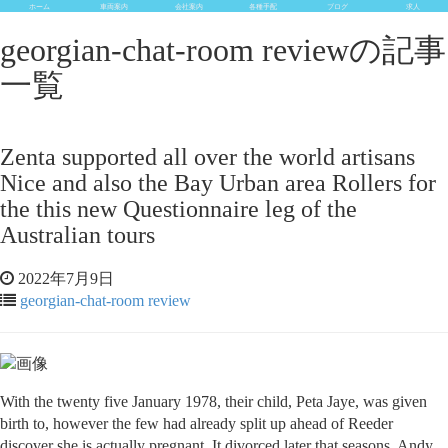
ホーム
車両案内
会社案内
各種手配
ブログ
求人
georgian-chat-room reviewの記事
一覧
Zenta supported all over the world artisans
Nice and also the Bay Urban area Rollers for
the this new Questionnaire leg of the
Australian tours
2022年7月9日
georgian-chat-room review
With the twenty five January 1978, their child, Peta Jaye, was given
birth to, however the few had already split up ahead of Reeder
discover she is actually pregnant. It divorced later that seasons. Andy