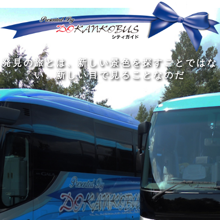
発
ど
旅
人
見
ん
を
間
の
な
す
の
旅
に
る
旅
私
幅
旅
と
旅
洗
の
は
は
を
の
は
の
練
は
真
旅
広
過
、
過
さ
到
の
を
げ
程
新
程
れ
着
知
す
る
に
し
に
た
す
識
る
も
こ
い
こ
大
る
の
た
の
そ
景
そ
人
た
大
め
は
価
色
価
の
め
き
に
3
値
を
値
中
で
な
つ
旅
が
探
が
に
は
泉
あ
を
あ
す
あ
も
な
で
る
す
る
こ
る
、
く
あ
。
る
と
外
、
る
人
で
に
旅
と
は
出
を
会
な
た
す
く
て
い
い
し
。
、
ょ
新
本
う
し
を
が
い
読
る
な
目
み
た
い
で
、
め
小
見
旅
で
さ
る
を
あ
な
こ
す
る
子
と
る
供
な
こ
が
の
と
い
だ
だ
る