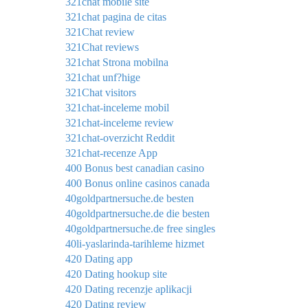
321chat mobile site
321chat pagina de citas
321Chat review
321Chat reviews
321chat Strona mobilna
321chat unf?hige
321Chat visitors
321chat-inceleme mobil
321chat-inceleme review
321chat-overzicht Reddit
321chat-recenze App
400 Bonus best canadian casino
400 Bonus online casinos canada
40goldpartnersuche.de besten
40goldpartnersuche.de die besten
40goldpartnersuche.de free singles
40li-yaslarinda-tarihleme hizmet
420 Dating app
420 Dating hookup site
420 Dating recenzje aplikacji
420 Dating review