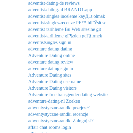
adventist-dating-de reviews
adventist-dating-nl BRAND1-app
adventist-singles-inceleme kayД±t olmak
adventist-singles-recenze PЕ™ihlГЎsit se
adventist-tarihleme Bu Web sitesine git
adventist-tarihleme gГ¶zden geГ§irmek
adventistsingles sign in
adventure dating dating
Adventure Dating online
adventure dating review
adventure dating sign in
Adventure Dating sites
Adventure Dating username
Adventure Dating visitors
Adventure free transgender dating websites
adventure-dating-nl Zoeken
adwentystyczne-randki przejrze?
adwentystyczne-randki recenzje
adwentystyczne-randki Zaloguj si?
affair-chat-rooms login