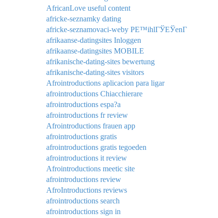
AfricanLove useful content
africke-seznamky dating
africke-seznamovaci-weby PЕ™ihlГЎЕЎenГ­
afrikaanse-datingsites Inloggen
afrikaanse-datingsites MOBILE
afrikanische-dating-sites bewertung
afrikanische-dating-sites visitors
Afrointroductions aplicacion para ligar
afrointroductions Chiacchierare
afrointroductions espa?a
afrointroductions fr review
Afrointroductions frauen app
afrointroductions gratis
afrointroductions gratis tegoeden
afrointroductions it review
Afrointroductions meetic site
afrointroductions review
AfroIntroductions reviews
afrointroductions search
afrointroductions sign in