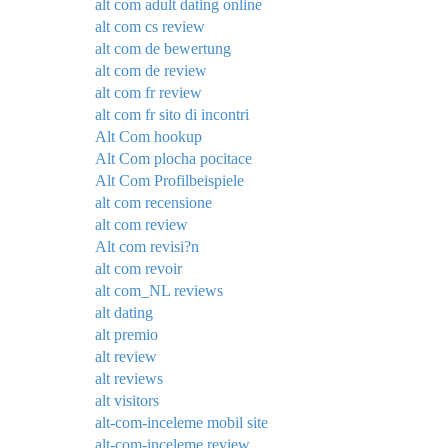
alt com adult dating online
alt com cs review
alt com de bewertung
alt com de review
alt com fr review
alt com fr sito di incontri
Alt Com hookup
Alt Com plocha pocitace
Alt Com Profilbeispiele
alt com recensione
alt com review
Alt com revisi?n
alt com revoir
alt com_NL reviews
alt dating
alt premio
alt review
alt reviews
alt visitors
alt-com-inceleme mobil site
alt-com-inceleme review