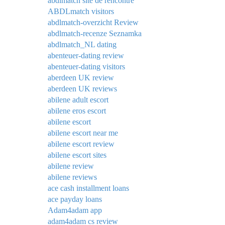
abdlmatch site de rencontre
ABDLmatch visitors
abdlmatch-overzicht Review
abdlmatch-recenze Seznamka
abdlmatch_NL dating
abenteuer-dating review
abenteuer-dating visitors
aberdeen UK review
aberdeen UK reviews
abilene adult escort
abilene eros escort
abilene escort
abilene escort near me
abilene escort review
abilene escort sites
abilene review
abilene reviews
ace cash installment loans
ace payday loans
Adam4adam app
adam4adam cs review