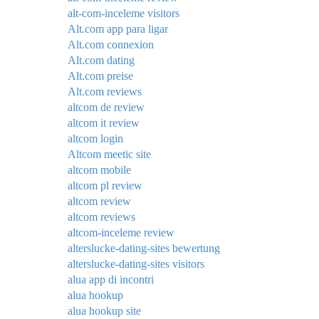
alt-com-inceleme visitors
Alt.com app para ligar
Alt.com connexion
Alt.com dating
Alt.com preise
Alt.com reviews
altcom de review
altcom it review
altcom login
Altcom meetic site
altcom mobile
altcom pl review
altcom review
altcom reviews
altcom-inceleme review
alterslucke-dating-sites bewertung
alterslucke-dating-sites visitors
alua app di incontri
alua hookup
alua hookup site