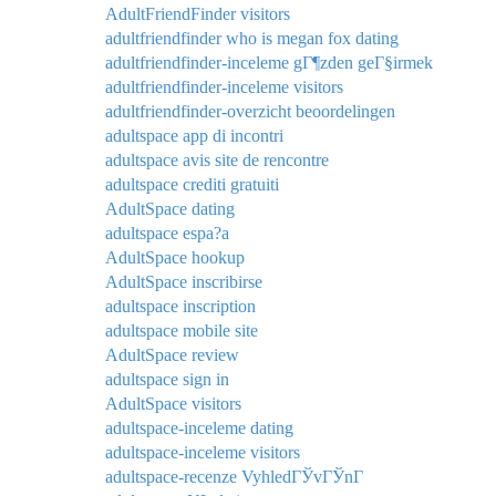
AdultFriendFinder visitors
adultfriendfinder who is megan fox dating
adultfriendfinder-inceleme gГ¶zden geГ§irmek
adultfriendfinder-inceleme visitors
adultfriendfinder-overzicht beoordelingen
adultspace app di incontri
adultspace avis site de rencontre
adultspace crediti gratuiti
AdultSpace dating
adultspace espa?a
AdultSpace hookup
AdultSpace inscribirse
adultspace inscription
adultspace mobile site
AdultSpace review
adultspace sign in
AdultSpace visitors
adultspace-inceleme dating
adultspace-inceleme visitors
adultspace-recenze VyhledГЎvГЎnГ­