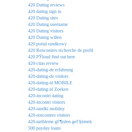
420 Dating reviews
420 dating sign in
420 Dating sites
420 Dating username
420 Dating visitors
420 Dating willen
420 portal randkowy
420 Rencontres recherche de profil
420 РЎloud find out here
420-citas review
420-dating-de erfahrung
420-dating-de visitors
420-dating-nl MOBILE
420-dating-nl Zoeken
420-incontri dating
420-incontri visitors
420-randki mobilny
420-rencontres visitors
420-tarihleme gГ¶zden geГ§irmek
500 payday loans