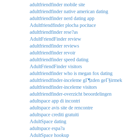
adultfriendfinder mobile site
adultfriendfinder native american dating
adultfriendfinder nerd dating app
Adultfriendfinder plocha pocitace
adultfriendfinder rese?as
AdultFriendFinder review
adultfriendfinder reviews
adultfriendfinder revoir
adultfriendfinder speed dating
AdultFriendFinder visitors
adultfriendfinder who is megan fox dating
adultfriendfinder-inceleme gГ¶zden geГ§irmek
adultfriendfinder-inceleme visitors
adultfriendfinder-overzicht beoordelingen
adultspace app di incontri
adultspace avis site de rencontre
adultspace crediti gratuiti
AdultSpace dating
adultspace espa?a
AdultSpace hookup