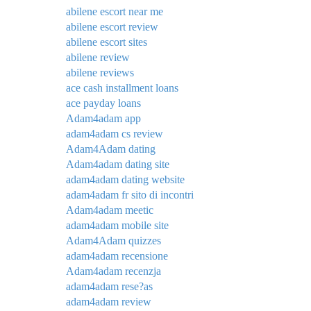
abilene escort near me
abilene escort review
abilene escort sites
abilene review
abilene reviews
ace cash installment loans
ace payday loans
Adam4adam app
adam4adam cs review
Adam4Adam dating
Adam4adam dating site
adam4adam dating website
adam4adam fr sito di incontri
Adam4adam meetic
adam4adam mobile site
Adam4Adam quizzes
adam4adam recensione
Adam4adam recenzja
adam4adam rese?as
adam4adam review