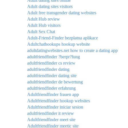
Adult dating sites online
Adult dating sites visitors
Adult free transgender dating websites
Adult Hub review
Adult Hub visitors
Adult Sex Chat
Adult-Friend-Finder bezplatna aplikace
Adultchathookups hookup website
adultdatingwebsites.net how to create a dating app
adultfriendfinder ?berpr?fung
adultfriendfinder cs review
adultfriendfinder dating
adultfriendfinder dating site
adultfriendfinder de bewertung
adultfriendfinder erfahrung
Adultfriendfinder frauen app
Adultfriendfinder hookup websites
Adultfriendfinder iniciar sesion
adultfriendfinder it review
Adultfriendfinder meet site
Adultfriendfinder meetic site