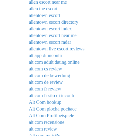
allen escort near me
allen the escort
allentown escort
allentown escort directory
allentown escort index
allentown escort near me
allentown escort radar
allentown live escort reviews
alt app di incontri
alt com adult dating online
alt com cs review
alt com de bewertung
alt com de review
alt com fr review
alt com fr sito di incontri
Alt Com hookup
Alt Com plocha pocitace
Alt Com Profilbeispiele
alt com recensione
alt com review
Alt com revisi?n