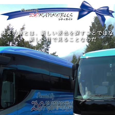
発
ど
旅
人
見
ん
を
間
の
な
す
の
旅
に
る
旅
私
幅
旅
と
旅
洗
の
は
は
を
の
は
の
練
は
真
旅
広
過
、
過
さ
到
の
を
げ
程
新
程
れ
着
知
す
る
に
し
に
た
す
識
る
も
こ
い
こ
大
る
の
た
の
そ
景
そ
人
た
大
め
は
価
色
価
の
め
き
に
3
値
を
値
中
で
な
つ
旅
が
探
が
に
は
泉
あ
を
あ
す
あ
も
な
で
る
す
る
こ
る
、
く
あ
。
る
と
外
、
る
人
で
に
旅
と
は
出
を
会
な
た
す
く
て
い
い
し
。
、
ょ
新
本
う
し
を
が
い
読
る
な
目
み
た
い
で
、
め
小
見
旅
で
さ
る
を
あ
な
こ
す
る
子
と
る
供
な
こ
が
の
と
い
だ
だ
る