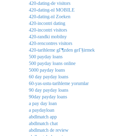
420-dating-de visitors
420-dating-nl MOBILE
420-dating-nl Zoeken
420-incontri dating
420-incontri visitors
420-randki mobilny
420-rencontres visitors
420-tarihleme gГ¶zden geГ§irmek
500 payday loans
500 payday loans online
5000 payday loans
60 day payday loans
60-yas-ustu-tarihleme yorumlar
90 day payday loans
90day payday loans
a pay day loan
a paydayloan
abdlmatch app
abdlmatch chat
abdlmatch de review