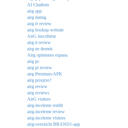
AI Chatbots
airg app
airg dating
airg fr review
airg hookup website
AirG inscribirse
airg it review
airg ne demek
Airg opiniones espana
airg pc
airg pl review
airg Premium-APK
airg przejrze?
airg review
airg reviews
AirG visitors
airg-inceleme reddit
airg-inceleme review
airg-inceleme visitors
airg-overzicht BRAND1-app