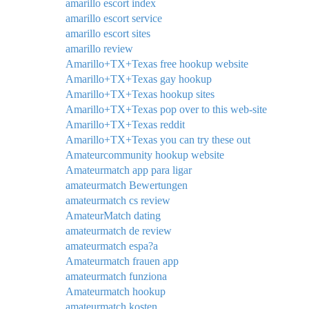
amarillo escort index
amarillo escort service
amarillo escort sites
amarillo review
Amarillo+TX+Texas free hookup website
Amarillo+TX+Texas gay hookup
Amarillo+TX+Texas hookup sites
Amarillo+TX+Texas pop over to this web-site
Amarillo+TX+Texas reddit
Amarillo+TX+Texas you can try these out
Amateurcommunity hookup website
Amateurmatch app para ligar
amateurmatch Bewertungen
amateurmatch cs review
AmateurMatch dating
amateurmatch de review
amateurmatch espa?a
Amateurmatch frauen app
amateurmatch funziona
Amateurmatch hookup
amateurmatch kosten