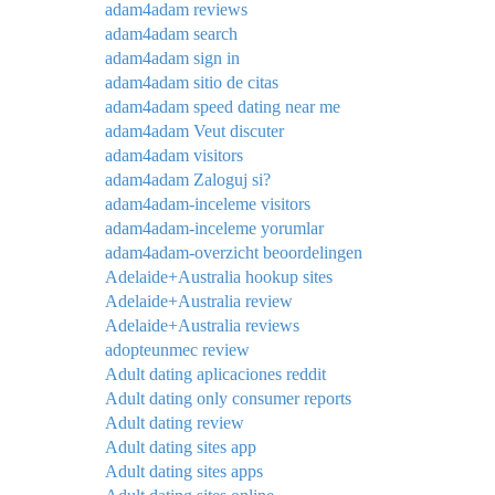
adam4adam reviews
adam4adam search
adam4adam sign in
adam4adam sitio de citas
adam4adam speed dating near me
adam4adam Veut discuter
adam4adam visitors
adam4adam Zaloguj si?
adam4adam-inceleme visitors
adam4adam-inceleme yorumlar
adam4adam-overzicht beoordelingen
Adelaide+Australia hookup sites
Adelaide+Australia review
Adelaide+Australia reviews
adopteunmec review
Adult dating aplicaciones reddit
Adult dating only consumer reports
Adult dating review
Adult dating sites app
Adult dating sites apps