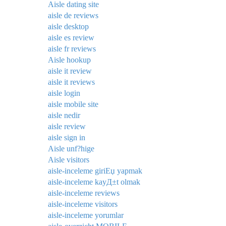
Aisle dating site
aisle de reviews
aisle desktop
aisle es review
aisle fr reviews
Aisle hookup
aisle it review
aisle it reviews
aisle login
aisle mobile site
aisle nedir
aisle review
aisle sign in
Aisle unf?hige
Aisle visitors
aisle-inceleme giriЕџ yapmak
aisle-inceleme kayД±t olmak
aisle-inceleme reviews
aisle-inceleme visitors
aisle-inceleme yorumlar