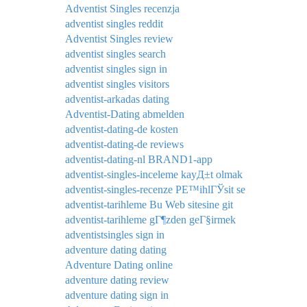
Adventist Singles recenzja
adventist singles reddit
Adventist Singles review
adventist singles search
adventist singles sign in
adventist singles visitors
adventist-arkadas dating
Adventist-Dating abmelden
adventist-dating-de kosten
adventist-dating-de reviews
adventist-dating-nl BRAND1-app
adventist-singles-inceleme kayД±t olmak
adventist-singles-recenze PЕ™ihlГЎsit se
adventist-tarihleme Bu Web sitesine git
adventist-tarihleme gГ¶zden geГ§irmek
adventistsingles sign in
adventure dating dating
Adventure Dating online
adventure dating review
adventure dating sign in