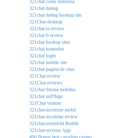
321chat come funziona
321chat dating
321chat dating hookup site
321Chat desktop
321chat es review
321chat fr review
321chat hookup sites
321chat kostenlos
321chat login
321chat mobile site
321chat pagina de citas
321Chat review
321Chat reviews
321chat Strona mobilna
321chat unf?hige
321Chat visitors
321chat-inceleme mobil
321chat-inceleme review
321chat-overzicht Reddit
321chat-recenze App
400 Bonus best canadian casino