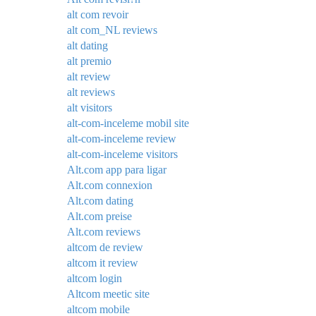
alt com revoir
alt com_NL reviews
alt dating
alt premio
alt review
alt reviews
alt visitors
alt-com-inceleme mobil site
alt-com-inceleme review
alt-com-inceleme visitors
Alt.com app para ligar
Alt.com connexion
Alt.com dating
Alt.com preise
Alt.com reviews
altcom de review
altcom it review
altcom login
Altcom meetic site
altcom mobile