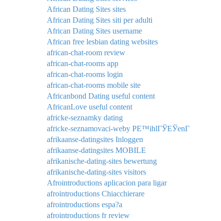
African Dating Sites sites
African Dating Sites siti per adulti
African Dating Sites username
African free lesbian dating websites
african-chat-room review
african-chat-rooms app
african-chat-rooms login
african-chat-rooms mobile site
Africanbond Dating useful content
AfricanLove useful content
africke-seznamky dating
africke-seznamovaci-weby PЕ™ihlГЎЕЎenГ­
afrikaanse-datingsites Inloggen
afrikaanse-datingsites MOBILE
afrikanische-dating-sites bewertung
afrikanische-dating-sites visitors
Afrointroductions aplicacion para ligar
afrointroductions Chiacchierare
afrointroductions espa?a
afrointroductions fr review