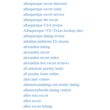
albuquerque escort directory
albuquerque escort radar
albuquerque escort service
albuquerque the escort
albuquerque USA review
Albuquerque+TX+Texas hookup sites
albuquerque-dating review
aldatilan-tarihleme Ek okuma
alexandria dating
alexandria escort
alexandria escort index
alexandria live escort reviews
all american payday loans
all payday loans online
allacciare visitors
allamericandating.com tender dating
alleinerziehende-dating visitors
allen eros escort
allen escort
allen escort listings