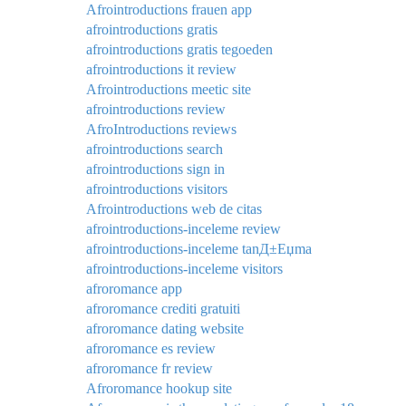
Afrointroductions frauen app
afrointroductions gratis
afrointroductions gratis tegoeden
afrointroductions it review
Afrointroductions meetic site
afrointroductions review
AfroIntroductions reviews
afrointroductions search
afrointroductions sign in
afrointroductions visitors
Afrointroductions web de citas
afrointroductions-inceleme review
afrointroductions-inceleme tanД±Еџma
afrointroductions-inceleme visitors
afroromance app
afroromance crediti gratuiti
afroromance dating website
afroromance es review
afroromance fr review
Afroromance hookup site