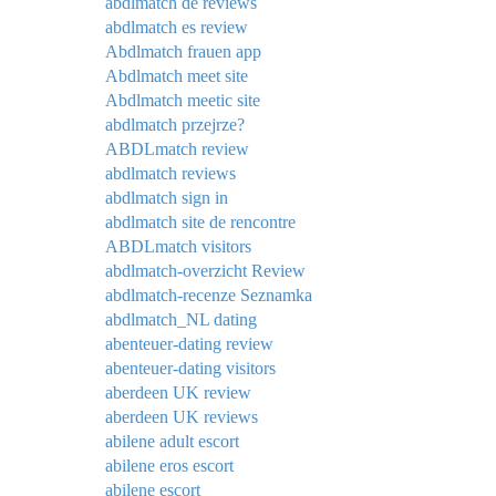
abdlmatch de reviews
abdlmatch es review
Abdlmatch frauen app
Abdlmatch meet site
Abdlmatch meetic site
abdlmatch przejrze?
ABDLmatch review
abdlmatch reviews
abdlmatch sign in
abdlmatch site de rencontre
ABDLmatch visitors
abdlmatch-overzicht Review
abdlmatch-recenze Seznamka
abdlmatch_NL dating
abenteuer-dating review
abenteuer-dating visitors
aberdeen UK review
aberdeen UK reviews
abilene adult escort
abilene eros escort
abilene escort