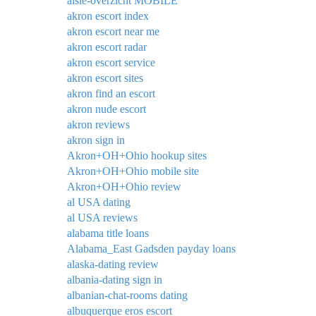
aisle-overzicht MOBILE
akron escort index
akron escort near me
akron escort radar
akron escort service
akron escort sites
akron find an escort
akron nude escort
akron reviews
akron sign in
Akron+OH+Ohio hookup sites
Akron+OH+Ohio mobile site
Akron+OH+Ohio review
al USA dating
al USA reviews
alabama title loans
Alabama_East Gadsden payday loans
alaska-dating review
albania-dating sign in
albanian-chat-rooms dating
albuquerque eros escort