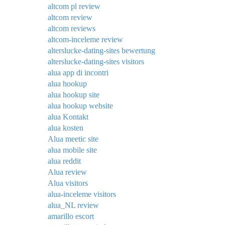
altcom pl review
altcom review
altcom reviews
altcom-inceleme review
alterslucke-dating-sites bewertung
alterslucke-dating-sites visitors
alua app di incontri
alua hookup
alua hookup site
alua hookup website
alua Kontakt
alua kosten
Alua meetic site
alua mobile site
alua reddit
Alua review
Alua visitors
alua-inceleme visitors
alua_NL review
amarillo escort