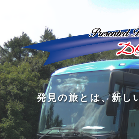
ど
ん
発
人
な
見
間
に
の
の
洗
旅
幅
練
旅
と
を
さ
を
は
広
れ
す
、
げ
た
る
新
る
大
し
の
も
人
い
は