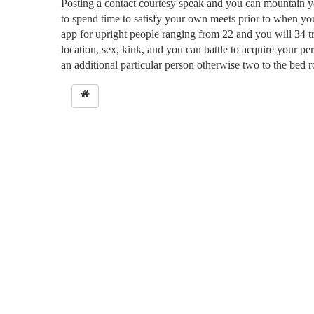
Posting a contact courtesy speak and you can mountain you
to spend time to satisfy your own meets prior to when you
app for upright people ranging from 22 and you will 34 tryi
location, sex, kink, and you can battle to acquire your p
an additional particular person otherwise two to the bed