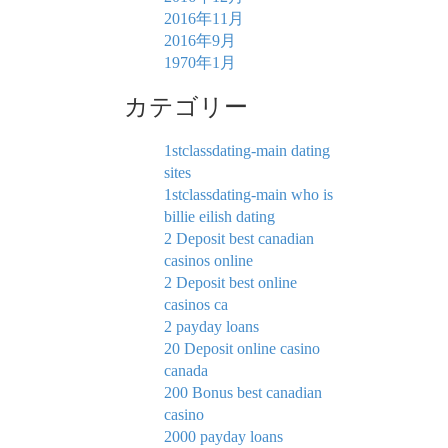
2016年11月
2016年9月
1970年1月
カテゴリー
1stclassdating-main dating
sites
1stclassdating-main who is
billie eilish dating
2 Deposit best canadian
casinos online
2 Deposit best online
casinos ca
2 payday loans
20 Deposit online casino
canada
200 Bonus best canadian
casino
2000 payday loans