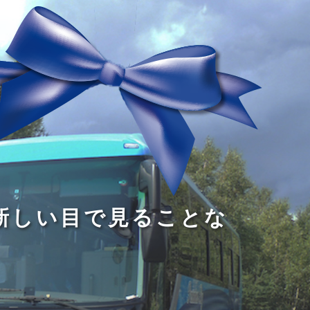
る
う
し
る
す
読
が
い
る
み
な
目
た
、
い
で
め
旅
小
見
で
を
さ
る
あ
す
な
こ
る
る
子
と
こ
供
な
と
が
の
だ
い
だ
る