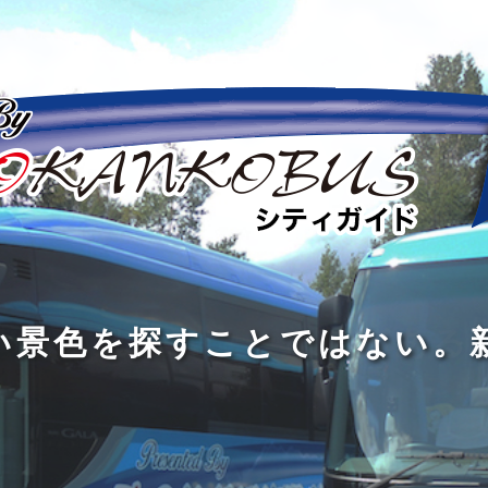
の
の
景
到
旅
私
は
中
色
着
は
旅
旅
は
3
に
を
す
の
の
真
つ
旅
も
探
る
の
過
過
あ
を
、
す
た
程
程
知
る
す
外
こ
に
に
め
識
。
る
に
と
の
こ
こ
で
人
た
出
で
大
そ
そ
は
と
め
た
は
き
価
価
な
会
に
く
な
な
値
値
く
い
旅
て
が
が
い
泉
、
、
を
し
で
あ
あ
。
旅
本
す
ょ
新
あ
る
る
を
を