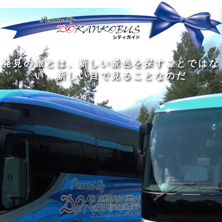
発
ど
旅
人
見
ん
を
間
の
な
す
の
旅
に
る
旅
私
幅
旅
と
旅
洗
の
は
は
を
の
は
の
練
は
真
旅
広
過
、
過
さ
到
の
を
げ
程
新
程
れ
着
知
す
る
に
し
に
た
す
識
る
も
こ
い
こ
大
る
の
た
の
そ
景
そ
人
た
大
め
は
価
色
価
の
め
き
に
3
値
を
値
中
で
な
つ
旅
が
探
が
に
は
泉
あ
を
あ
す
あ
も
な
で
る
す
る
こ
る
、
く
あ
。
る
と
外
、
る
人
で
に
旅
と
は
出
を
会
な
た
す
く
て
い
い
し
。
、
ょ
新
本
う
し
を
が
い
読
る
な
目
み
た
い
で
、
め
小
見
旅
で
さ
る
を
あ
な
こ
す
る
子
と
る
供
な
こ
が
の
と
い
だ
だ
る