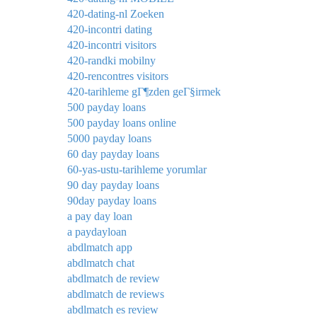
420-dating-nl Zoeken
420-incontri dating
420-incontri visitors
420-randki mobilny
420-rencontres visitors
420-tarihleme gГ¶zden geГ§irmek
500 payday loans
500 payday loans online
5000 payday loans
60 day payday loans
60-yas-ustu-tarihleme yorumlar
90 day payday loans
90day payday loans
a pay day loan
a paydayloan
abdlmatch app
abdlmatch chat
abdlmatch de review
abdlmatch de reviews
abdlmatch es review