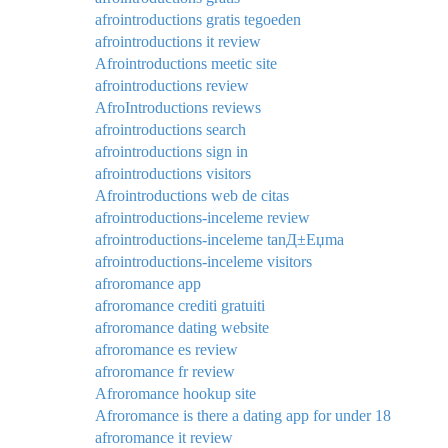
afrointroductions gratis tegoeden
afrointroductions it review
Afrointroductions meetic site
afrointroductions review
AfroIntroductions reviews
afrointroductions search
afrointroductions sign in
afrointroductions visitors
Afrointroductions web de citas
afrointroductions-inceleme review
afrointroductions-inceleme tanД±Еџma
afrointroductions-inceleme visitors
afroromance app
afroromance crediti gratuiti
afroromance dating website
afroromance es review
afroromance fr review
Afroromance hookup site
Afroromance is there a dating app for under 18
afroromance it review