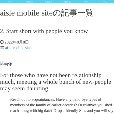
ホーム
車両案内
会社案内
各種手配
ブログ
求人
aisle mobile siteの記事一覧
2. Start short with people you know
2022年8月8日
aisle mobile site
For those who have not been relationship
much, meeting a whole bunch of new-people
may seem daunting
Reach out to acquaintances. Have any hello-bye types of
members of the family of earlier decades? Or relatives you shed
reach along with big date? Drop a friendly Sms and you will say