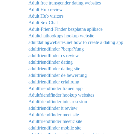
Adult free transgender dating websites
Adult Hub review
Adult Hub visitors
Adult Sex Chat
Adult-Friend-Finder bezplatna aplikace
Adultchathookups hookup website
adultdatingwebsites.net how to create a dating app
adultfriendfinder ?berpr?fung
adultfriendfinder cs review
adultfriendfinder dating
adultfriendfinder dating site
adultfriendfinder de bewertung
adultfriendfinder erfahrung
Adultfriendfinder frauen app
Adultfriendfinder hookup websites
Adultfriendfinder iniciar sesion
adultfriendfinder it review
Adultfriendfinder meet site
Adultfriendfinder meetic site
adultfriendfinder mobile site