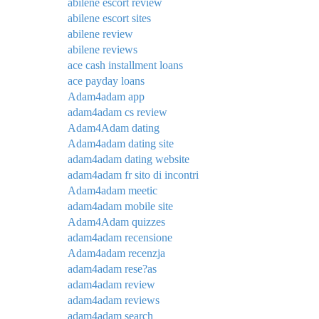
abilene escort review
abilene escort sites
abilene review
abilene reviews
ace cash installment loans
ace payday loans
Adam4adam app
adam4adam cs review
Adam4Adam dating
Adam4adam dating site
adam4adam dating website
adam4adam fr sito di incontri
Adam4adam meetic
adam4adam mobile site
Adam4Adam quizzes
adam4adam recensione
Adam4adam recenzja
adam4adam rese?as
adam4adam review
adam4adam reviews
adam4adam search