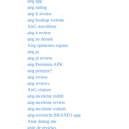
airg app
airg dating
airg fr review
airg hookup website
AirG inscribirse
airg it review
airg ne demek
Airg opiniones espana
airg pc
airg pl review
airg Premium-APK
airg przejrze?
airg review
airg reviews
AirG visitors
airg-inceleme reddit
airg-inceleme review
airg-inceleme visitors
airg-overzicht BRAND1-app
Aisle dating site
aisle de reviews