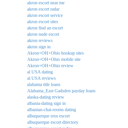
akron escort near me
akron escort radar
akron escort service
akron escort sites
akron find an escort
akron nude escort
akron reviews
akron sign in
Akron+OH+Ohio hookup sites
Akron+OH+Ohio mobile site
Akron+OH+Ohio review
al USA dating
al USA reviews
alabama title loans
Alabama_East Gadsden payday loans
alaska-dating review
albania-dating sign in
albanian-chat-rooms dating
albuquerque eros escort
albuquerque escort directory