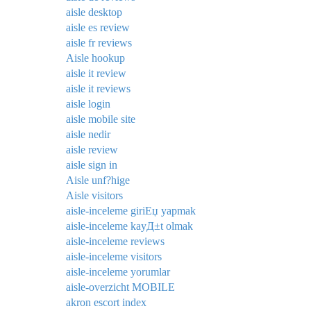
aisle desktop
aisle es review
aisle fr reviews
Aisle hookup
aisle it review
aisle it reviews
aisle login
aisle mobile site
aisle nedir
aisle review
aisle sign in
Aisle unf?hige
Aisle visitors
aisle-inceleme giriЕџ yapmak
aisle-inceleme kayД±t olmak
aisle-inceleme reviews
aisle-inceleme visitors
aisle-inceleme yorumlar
aisle-overzicht MOBILE
akron escort index