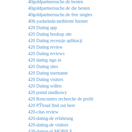
40goldpartnersuche.de besten
40goldpartnersuche.de die besten
40goldpartnersuche.de free singles
40li-yaslarinda-tarihleme hizmet
420 Dating app
420 Dating hookup site
420 Dating recenzje aplikacji
420 Dating review
420 Dating reviews
420 dating sign in
420 Dating sites
420 Dating username
420 Dating visitors
420 Dating willen
420 portal randkowy
420 Rencontres recherche de profil
420 РЎloud find out here
420-citas review
420-dating-de erfahrung
420-dating-de visitors
420-dating-nl MOBILE