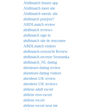
Abdlmatch frauen app
Abdlmatch meet site
Abdlmatch meetic site
abdlmatch przejrze?
ABDLmatch review
abdlmatch reviews
abdlmatch sign in
abdlmatch site de rencontre
ABDLmatch visitors
abdlmatch-overzicht Review
abdlmatch-recenze Seznamka
abdlmatch_NL dating
abenteuer-dating review
abenteuer-dating visitors
aberdeen UK review
aberdeen UK reviews
abilene adult escort
abilene eros escort
abilene escort
abilene escort near me