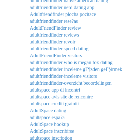
adultfriendfinder native american dating
adultfriendfinder nerd dating app
Adultfriendfinder plocha pocitace
adultfriendfinder rese?as
AdultFriendFinder review
adultfriendfinder reviews
adultfriendfinder revoir
adultfriendfinder speed dating
AdultFriendFinder visitors
adultfriendfinder who is megan fox dating
adultfriendfinder-inceleme gГ¶zden geГ§irmek
adultfriendfinder-inceleme visitors
adultfriendfinder-overzicht beoordelingen
adultspace app di incontri
adultspace avis site de rencontre
adultspace crediti gratuiti
AdultSpace dating
adultspace espa?a
AdultSpace hookup
AdultSpace inscribirse
adultspace inscription