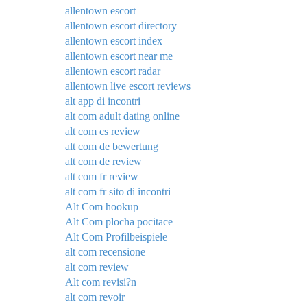
allentown escort
allentown escort directory
allentown escort index
allentown escort near me
allentown escort radar
allentown live escort reviews
alt app di incontri
alt com adult dating online
alt com cs review
alt com de bewertung
alt com de review
alt com fr review
alt com fr sito di incontri
Alt Com hookup
Alt Com plocha pocitace
Alt Com Profilbeispiele
alt com recensione
alt com review
Alt com revisi?n
alt com revoir