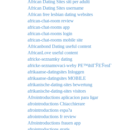
African Dating Sites siti per adulti
African Dating Sites username
African free lesbian dating websites
african-chat-room review
african-chat-rooms app
african-chat-rooms login
african-chat-rooms mobile site
Africanbond Dating useful content
AfricanLove useful content
africke-seznamky dating
africke-seznamovaci-weby PЕ™ihlГЎЕЎenГ­
afrikaanse-datingsites Inloggen
afrikaanse-datingsites MOBILE
afrikanische-dating-sites bewertung
afrikanische-dating-sites visitors
Afrointroductions aplicacion para ligar
afrointroductions Chiacchierare
afrointroductions espa?a
afrointroductions fr review
Afrointroductions frauen app
afrointroductions gratis