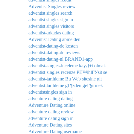
Adventist Singles review
adventist singles search
adventist singles sign in
adventist singles visitors
adventist-arkadas dating
Adventist-Dating abmelden
adventist-dating-de kosten
adventist-dating-de reviews
adventist-dating-nl BRAND1-app
adventist-singles-inceleme kayД±t olmak
adventist-singles-recenze PЕ™ihlГЎsit se
adventist-tarihleme Bu Web sitesine git
adventist-tarihleme gГ¶zden geГ§irmek
adventistsingles sign in
adventure dating dating
Adventure Dating online
adventure dating review
adventure dating sign in
Adventure Dating sites
Adventure Dating username