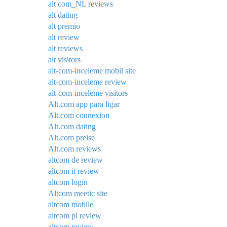
alt com_NL reviews
alt dating
alt premio
alt review
alt reviews
alt visitors
alt-com-inceleme mobil site
alt-com-inceleme review
alt-com-inceleme visitors
Alt.com app para ligar
Alt.com connexion
Alt.com dating
Alt.com preise
Alt.com reviews
altcom de review
altcom it review
altcom login
Altcom meetic site
altcom mobile
altcom pl review
altcom review