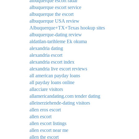
albuquerque escort radar
albuquerque escort service
albuquerque the escort
albuquerque USA review
Albuquerque+TX+Texas hookup sites
albuquerque-dating review
aldatilan-tarihleme Ek okuma
alexandria dating
alexandria escort
alexandria escort index
alexandria live escort reviews
all american payday loans
all payday loans online
allacciare visitors
allamericandating.com tender dating
alleinerziehende-dating visitors
allen eros escort
allen escort
allen escort listings
allen escort near me
allen the escort