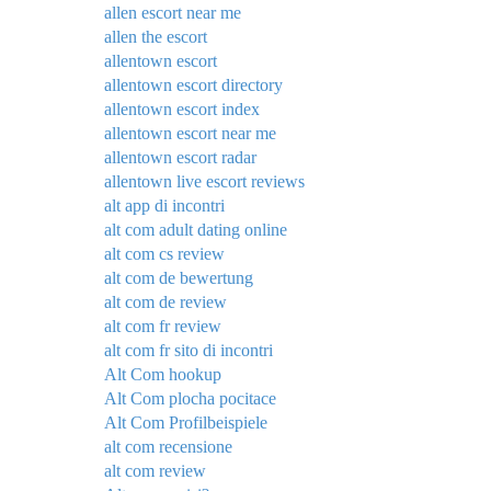
allen escort near me
allen the escort
allentown escort
allentown escort directory
allentown escort index
allentown escort near me
allentown escort radar
allentown live escort reviews
alt app di incontri
alt com adult dating online
alt com cs review
alt com de bewertung
alt com de review
alt com fr review
alt com fr sito di incontri
Alt Com hookup
Alt Com plocha pocitace
Alt Com Profilbeispiele
alt com recensione
alt com review