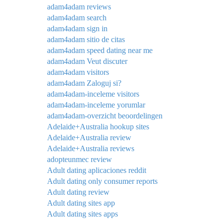
adam4adam reviews
adam4adam search
adam4adam sign in
adam4adam sitio de citas
adam4adam speed dating near me
adam4adam Veut discuter
adam4adam visitors
adam4adam Zaloguj si?
adam4adam-inceleme visitors
adam4adam-inceleme yorumlar
adam4adam-overzicht beoordelingen
Adelaide+Australia hookup sites
Adelaide+Australia review
Adelaide+Australia reviews
adopteunmec review
Adult dating aplicaciones reddit
Adult dating only consumer reports
Adult dating review
Adult dating sites app
Adult dating sites apps