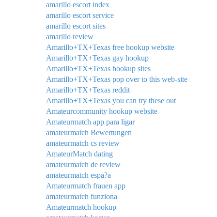
amarillo escort index
amarillo escort service
amarillo escort sites
amarillo review
Amarillo+TX+Texas free hookup website
Amarillo+TX+Texas gay hookup
Amarillo+TX+Texas hookup sites
Amarillo+TX+Texas pop over to this web-site
Amarillo+TX+Texas reddit
Amarillo+TX+Texas you can try these out
Amateurcommunity hookup website
Amateurmatch app para ligar
amateurmatch Bewertungen
amateurmatch cs review
AmateurMatch dating
amateurmatch de review
amateurmatch espa?a
Amateurmatch frauen app
amateurmatch funziona
Amateurmatch hookup