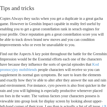
Tips and tricks
Copies Always they sucks when you get a duplicate in a great gacha
game. However in Genshin Impact capable in reality feel useful by
enabling you to get a great constellation rank in serach engines for
your profile. Once reputation gets a great constellation score you will
be able to track down brand new moves and you can condition
improvements who or even be unavailable to you.
Find out the Aspects A key point throughout the battle for the Grenshin
Impression would be the Essential efforts each one of the characters
have because they influence the sorts of special episodes that
Kod
promocyjny mobifriends
people characters will receive so you can
supplement its normal gun symptoms. Be sure to learn the elements
and exactly how they’re able to alter after they answer the sun and rain
and environment. For-instance, cyro powers is also frost quicker in the
rain and you will lightning is especially productive whenever placed
on foes in the water. The various factors your characters possess is
viewable into group look for display screen by looking about upper-
left-hand corner of their icon. Less than is actually a list of all issue.
(さ