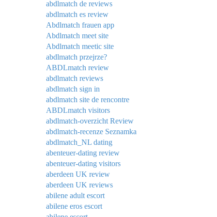
abdlmatch de reviews
abdlmatch es review
Abdlmatch frauen app
Abdlmatch meet site
Abdlmatch meetic site
abdlmatch przejrze?
ABDLmatch review
abdlmatch reviews
abdlmatch sign in
abdlmatch site de rencontre
ABDLmatch visitors
abdlmatch-overzicht Review
abdlmatch-recenze Seznamka
abdlmatch_NL dating
abenteuer-dating review
abenteuer-dating visitors
aberdeen UK review
aberdeen UK reviews
abilene adult escort
abilene eros escort
abilene escort