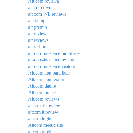
Alt com revisi?n
alt com revoir
alt com_NL reviews
alt dating
alt premio
alt review
alt reviews
alt visitors
alt-com-inceleme mobil site
alt-com-inceleme review
alt-com-inceleme visitors
Alt.com app para ligar
Alt.com connexion
Alt.com dating
Alt.com preise
Alt.com reviews
altcom de review
altcom it review
altcom login
Altcom meetic site
altcom mobile