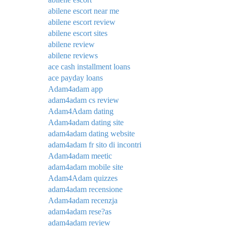
abilene escort near me
abilene escort review
abilene escort sites
abilene review
abilene reviews
ace cash installment loans
ace payday loans
Adam4adam app
adam4adam cs review
Adam4Adam dating
Adam4adam dating site
adam4adam dating website
adam4adam fr sito di incontri
Adam4adam meetic
adam4adam mobile site
Adam4Adam quizzes
adam4adam recensione
Adam4adam recenzja
adam4adam rese?as
adam4adam review