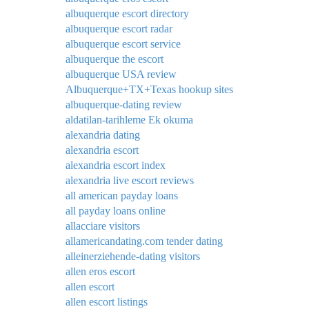
albuquerque escort directory
albuquerque escort radar
albuquerque escort service
albuquerque the escort
albuquerque USA review
Albuquerque+TX+Texas hookup sites
albuquerque-dating review
aldatilan-tarihleme Ek okuma
alexandria dating
alexandria escort
alexandria escort index
alexandria live escort reviews
all american payday loans
all payday loans online
allacciare visitors
allamericandating.com tender dating
alleinerziehende-dating visitors
allen eros escort
allen escort
allen escort listings