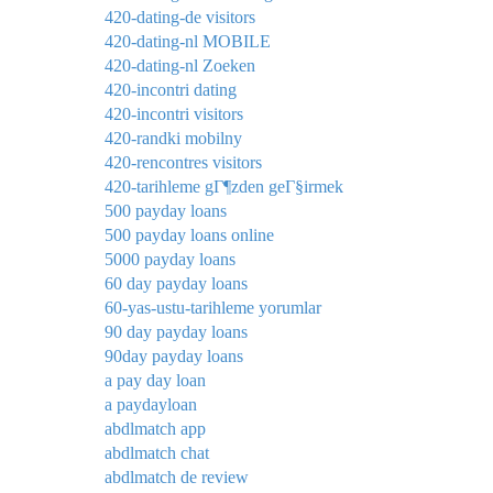
420-dating-de visitors
420-dating-nl MOBILE
420-dating-nl Zoeken
420-incontri dating
420-incontri visitors
420-randki mobilny
420-rencontres visitors
420-tarihleme gГ¶zden geГ§irmek
500 payday loans
500 payday loans online
5000 payday loans
60 day payday loans
60-yas-ustu-tarihleme yorumlar
90 day payday loans
90day payday loans
a pay day loan
a paydayloan
abdlmatch app
abdlmatch chat
abdlmatch de review