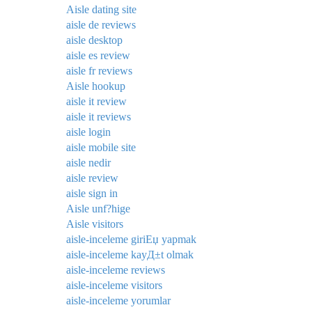
Aisle dating site
aisle de reviews
aisle desktop
aisle es review
aisle fr reviews
Aisle hookup
aisle it review
aisle it reviews
aisle login
aisle mobile site
aisle nedir
aisle review
aisle sign in
Aisle unf?hige
Aisle visitors
aisle-inceleme giriЕџ yapmak
aisle-inceleme kayД±t olmak
aisle-inceleme reviews
aisle-inceleme visitors
aisle-inceleme yorumlar