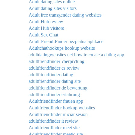
Adult dating sites online
Adult dating sites visitors
Adult free transgender dating websites
Adult Hub review
Adult Hub visitors
Adult Sex Chat
Adult-Friend-Finder bezplatna aplikace
Adultchathookups hookup website
adultdatingwebsites.net how to create a dating app
adultfriendfinder ?berpr?fung
adultfriendfinder cs review
adultfriendfinder dating
adultfriendfinder dating site
adultfriendfinder de bewertung
adultfriendfinder erfahrung
Adultfriendfinder frauen app
Adultfriendfinder hookup websites
Adultfriendfinder iniciar sesion
adultfriendfinder it review
Adultfriendfinder meet site
Adultfriendfinder meetic site