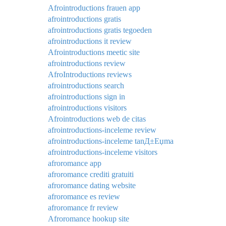
Afrointroductions frauen app
afrointroductions gratis
afrointroductions gratis tegoeden
afrointroductions it review
Afrointroductions meetic site
afrointroductions review
AfroIntroductions reviews
afrointroductions search
afrointroductions sign in
afrointroductions visitors
Afrointroductions web de citas
afrointroductions-inceleme review
afrointroductions-inceleme tanД±Еџma
afrointroductions-inceleme visitors
afroromance app
afroromance crediti gratuiti
afroromance dating website
afroromance es review
afroromance fr review
Afroromance hookup site