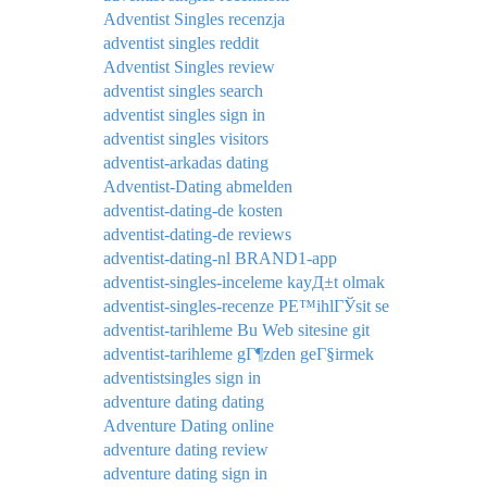
Adventist Singles recenzja
adventist singles reddit
Adventist Singles review
adventist singles search
adventist singles sign in
adventist singles visitors
adventist-arkadas dating
Adventist-Dating abmelden
adventist-dating-de kosten
adventist-dating-de reviews
adventist-dating-nl BRAND1-app
adventist-singles-inceleme kayД±t olmak
adventist-singles-recenze PЕ™ihlГЎsit se
adventist-tarihleme Bu Web sitesine git
adventist-tarihleme gГ¶zden geГ§irmek
adventistsingles sign in
adventure dating dating
Adventure Dating online
adventure dating review
adventure dating sign in