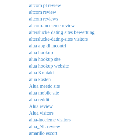
altcom pl review
altcom review
altcom reviews
altcom-inceleme review
alterslucke-dating-sites bewertung
alterslucke-dating-sites visitors
alua app di incontri
alua hookup
alua hookup site
alua hookup website
alua Kontakt
alua kosten
Alua meetic site
alua mobile site
alua reddit
Alua review
Alua visitors
alua-inceleme visitors
alua_NL review
amarillo escort