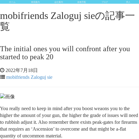
ホーム
車両案内
会社案内
各種手配
ブログ
求人
mobifriends Zaloguj sieの記事一
覧
The initial ones you will confront after you
started to peak 20
2022年7月18日
mobifriends Zaloguj sie
You really need to keep in mind after you boost weaons you to the
higher the amount of your gun, the higher the grade of issues will need
to rubbish adjust it. Also remember there exists peak-gates for firearms
that requires an ‘Ascension’ to overcome and that might be a-flat
quantity of uncommon material.