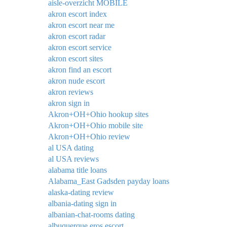
aisle-overzicht MOBILE
akron escort index
akron escort near me
akron escort radar
akron escort service
akron escort sites
akron find an escort
akron nude escort
akron reviews
akron sign in
Akron+OH+Ohio hookup sites
Akron+OH+Ohio mobile site
Akron+OH+Ohio review
al USA dating
al USA reviews
alabama title loans
Alabama_East Gadsden payday loans
alaska-dating review
albania-dating sign in
albanian-chat-rooms dating
albuquerque eros escort