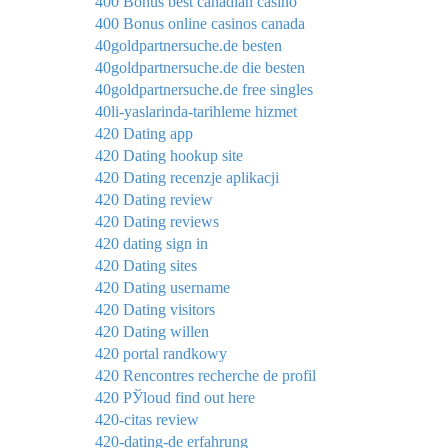
400 Bonus best canadian casino
400 Bonus online casinos canada
40goldpartnersuche.de besten
40goldpartnersuche.de die besten
40goldpartnersuche.de free singles
40li-yaslarinda-tarihleme hizmet
420 Dating app
420 Dating hookup site
420 Dating recenzje aplikacji
420 Dating review
420 Dating reviews
420 dating sign in
420 Dating sites
420 Dating username
420 Dating visitors
420 Dating willen
420 portal randkowy
420 Rencontres recherche de profil
420 РЎloud find out here
420-citas review
420-dating-de erfahrung