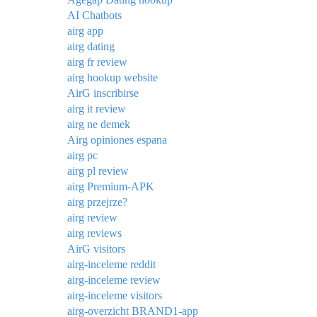
AI Chatbots
airg app
airg dating
airg fr review
airg hookup website
AirG inscribirse
airg it review
airg ne demek
Airg opiniones espana
airg pc
airg pl review
airg Premium-APK
airg przejrze?
airg review
airg reviews
AirG visitors
airg-inceleme reddit
airg-inceleme review
airg-inceleme visitors
airg-overzicht BRAND1-app