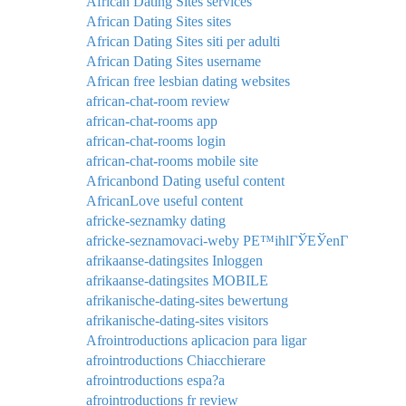
African Dating Sites services
African Dating Sites sites
African Dating Sites siti per adulti
African Dating Sites username
African free lesbian dating websites
african-chat-room review
african-chat-rooms app
african-chat-rooms login
african-chat-rooms mobile site
Africanbond Dating useful content
AfricanLove useful content
africke-seznamky dating
africke-seznamovaci-weby PЕ™ihlГЎЕЎenГ­
afrikaanse-datingsites Inloggen
afrikaanse-datingsites MOBILE
afrikanische-dating-sites bewertung
afrikanische-dating-sites visitors
Afrointroductions aplicacion para ligar
afrointroductions Chiacchierare
afrointroductions espa?a
afrointroductions fr review