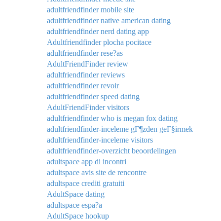
adultfriendfinder mobile site
adultfriendfinder native american dating
adultfriendfinder nerd dating app
Adultfriendfinder plocha pocitace
adultfriendfinder rese?as
AdultFriendFinder review
adultfriendfinder reviews
adultfriendfinder revoir
adultfriendfinder speed dating
AdultFriendFinder visitors
adultfriendfinder who is megan fox dating
adultfriendfinder-inceleme gГ¶zden geГ§irmek
adultfriendfinder-inceleme visitors
adultfriendfinder-overzicht beoordelingen
adultspace app di incontri
adultspace avis site de rencontre
adultspace crediti gratuiti
AdultSpace dating
adultspace espa?a
AdultSpace hookup