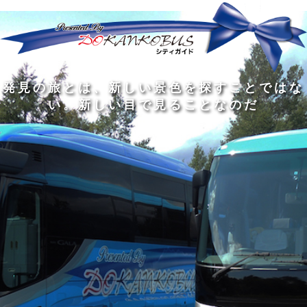
発
ど
旅
人
見
ん
を
間
の
な
す
の
旅
に
る
旅
私
幅
旅
と
旅
洗
の
は
は
を
の
は
の
練
は
真
旅
広
過
、
過
さ
到
の
を
げ
程
新
程
れ
着
知
す
る
に
し
に
た
す
識
る
も
こ
い
こ
大
る
の
た
の
そ
景
そ
人
た
大
め
は
価
色
価
の
め
き
に
3
値
を
値
中
で
な
つ
旅
が
探
が
に
は
泉
あ
を
あ
す
あ
も
な
で
る
す
る
こ
る
、
く
あ
。
る
と
外
、
る
人
で
に
旅
と
は
出
を
会
な
た
す
く
て
い
い
し
。
、
ょ
新
本
う
し
を
が
い
読
る
な
目
み
た
い
で
、
め
小
見
旅
で
さ
る
を
あ
な
こ
す
る
子
と
る
供
な
こ
が
の
と
い
だ
だ
る