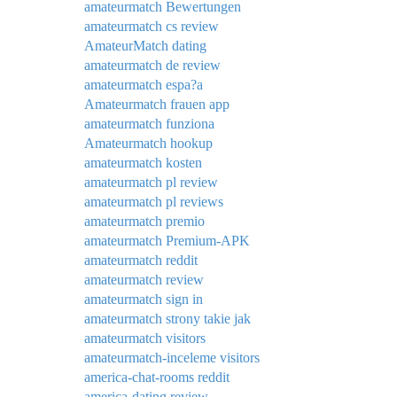
amateurmatch Bewertungen
amateurmatch cs review
AmateurMatch dating
amateurmatch de review
amateurmatch espa?a
Amateurmatch frauen app
amateurmatch funziona
Amateurmatch hookup
amateurmatch kosten
amateurmatch pl review
amateurmatch pl reviews
amateurmatch premio
amateurmatch Premium-APK
amateurmatch reddit
amateurmatch review
amateurmatch sign in
amateurmatch strony takie jak
amateurmatch visitors
amateurmatch-inceleme visitors
america-chat-rooms reddit
america-dating review