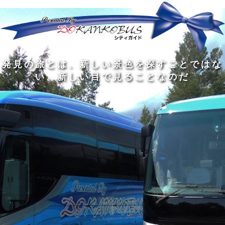
発
ど
旅
人
見
ん
を
間
の
な
す
の
旅
に
る
旅
私
幅
旅
と
旅
洗
の
は
は
を
の
は
の
練
は
真
旅
広
過
、
過
さ
到
の
を
げ
程
新
程
れ
着
知
す
る
に
し
に
た
す
識
る
も
こ
い
こ
大
る
の
た
の
そ
景
そ
人
た
大
め
は
価
色
価
の
め
き
に
3
値
を
値
中
で
な
つ
旅
が
探
が
に
は
泉
あ
を
あ
す
あ
も
な
で
る
す
る
こ
る
、
く
あ
。
る
と
外
、
る
人
で
に
旅
と
は
出
を
会
な
た
す
く
て
い
い
し
。
、
ょ
新
本
う
し
を
が
い
読
る
な
目
み
た
い
で
、
め
小
見
旅
で
さ
る
を
あ
な
こ
す
る
子
と
る
供
な
こ
が
の
と
い
だ
だ
る