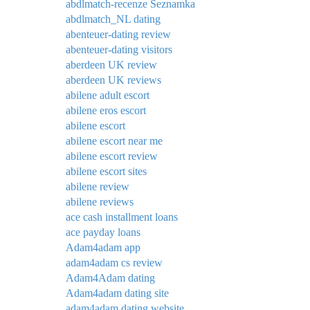
abdlmatch-recenze Seznamka
abdlmatch_NL dating
abenteuer-dating review
abenteuer-dating visitors
aberdeen UK review
aberdeen UK reviews
abilene adult escort
abilene eros escort
abilene escort
abilene escort near me
abilene escort review
abilene escort sites
abilene review
abilene reviews
ace cash installment loans
ace payday loans
Adam4adam app
adam4adam cs review
Adam4Adam dating
Adam4adam dating site
adam4adam dating website