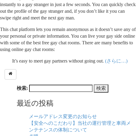
instantly to a gay stranger in just a few seconds. You can quickly check
out the profile of the gay stranger and, if you don’t like it you can
swipe right and meet the next gay man.
This chat platform lets you remain anonymous as it doesn’t save any of
your personal or private information. You can live your gay side online
with some of the best free gay chat rooms. There are many benefits to
using online gay chat rooms:
It’s easy to meet gay partners without going out.
(さらに…)
検索:
最近の投稿
メールアドレス変更のお知らせ
【安全へのこだわり】当社の運行管理と車両メ
ンテナンスの体制について