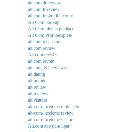
alt com de review
alt com fr review
alt com fr sito di incontri
Alt Com hookup
Alt Com plocha pocitace
Alt Com Profilbeispiele
alt com recensione
alt com review
Alt com revisi?n
alt com revoir
alt com_NL reviews
alt dating
alt premio
alt review
alt reviews
alt visitors
alt-com-inceleme mobil site
alt-com-inceleme review
alt-com-inceleme visitors
Alt.com app para ligar