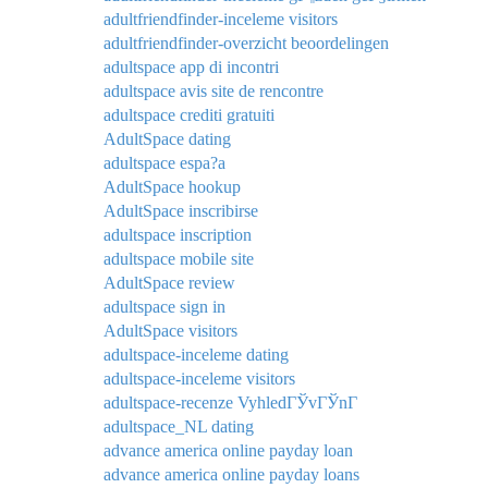
adultfriendfinder-inceleme visitors
adultfriendfinder-overzicht beoordelingen
adultspace app di incontri
adultspace avis site de rencontre
adultspace crediti gratuiti
AdultSpace dating
adultspace espa?a
AdultSpace hookup
AdultSpace inscribirse
adultspace inscription
adultspace mobile site
AdultSpace review
adultspace sign in
AdultSpace visitors
adultspace-inceleme dating
adultspace-inceleme visitors
adultspace-recenze VyhledГЎvГЎnГ­
adultspace_NL dating
advance america online payday loan
advance america online payday loans