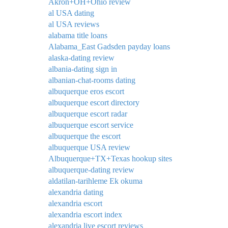
Akron+OH+Ohio review
al USA dating
al USA reviews
alabama title loans
Alabama_East Gadsden payday loans
alaska-dating review
albania-dating sign in
albanian-chat-rooms dating
albuquerque eros escort
albuquerque escort directory
albuquerque escort radar
albuquerque escort service
albuquerque the escort
albuquerque USA review
Albuquerque+TX+Texas hookup sites
albuquerque-dating review
aldatilan-tarihleme Ek okuma
alexandria dating
alexandria escort
alexandria escort index
alexandria live escort reviews