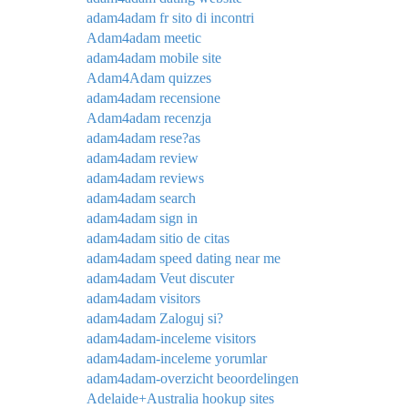
adam4adam fr sito di incontri
Adam4adam meetic
adam4adam mobile site
Adam4Adam quizzes
adam4adam recensione
Adam4adam recenzja
adam4adam rese?as
adam4adam review
adam4adam reviews
adam4adam search
adam4adam sign in
adam4adam sitio de citas
adam4adam speed dating near me
adam4adam Veut discuter
adam4adam visitors
adam4adam Zaloguj si?
adam4adam-inceleme visitors
adam4adam-inceleme yorumlar
adam4adam-overzicht beoordelingen
Adelaide+Australia hookup sites