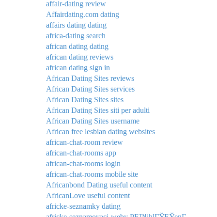
affair-dating review
Affairdating.com dating
affairs dating dating
africa-dating search
african dating dating
african dating reviews
african dating sign in
African Dating Sites reviews
African Dating Sites services
African Dating Sites sites
African Dating Sites siti per adulti
African Dating Sites username
African free lesbian dating websites
african-chat-room review
african-chat-rooms app
african-chat-rooms login
african-chat-rooms mobile site
Africanbond Dating useful content
AfricanLove useful content
africke-seznamky dating
africke-seznamovaci-weby PЕ™ihlГЎЕЎenГ­