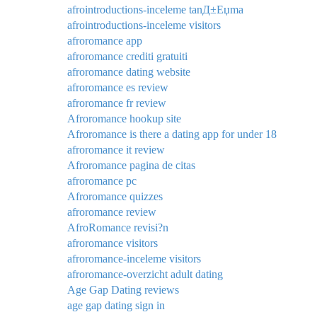
afrointroductions-inceleme tanД±Еџma
afrointroductions-inceleme visitors
afroromance app
afroromance crediti gratuiti
afroromance dating website
afroromance es review
afroromance fr review
Afroromance hookup site
Afroromance is there a dating app for under 18
afroromance it review
Afroromance pagina de citas
afroromance pc
Afroromance quizzes
afroromance review
AfroRomance revisi?n
afroromance visitors
afroromance-inceleme visitors
afroromance-overzicht adult dating
Age Gap Dating reviews
age gap dating sign in