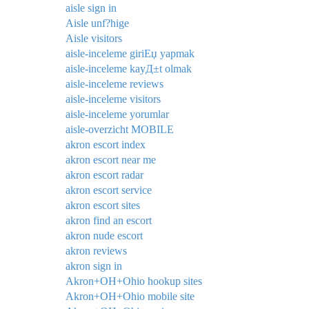
aisle sign in
Aisle unf?hige
Aisle visitors
aisle-inceleme giriЕџ yapmak
aisle-inceleme kayД±t olmak
aisle-inceleme reviews
aisle-inceleme visitors
aisle-inceleme yorumlar
aisle-overzicht MOBILE
akron escort index
akron escort near me
akron escort radar
akron escort service
akron escort sites
akron find an escort
akron nude escort
akron reviews
akron sign in
Akron+OH+Ohio hookup sites
Akron+OH+Ohio mobile site