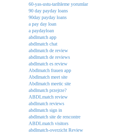
60-yas-ustu-tarihleme yorumlar
90 day payday loans
90day payday loans
a pay day loan
a paydayloan
abdlmatch app
abdlmatch chat
abdlmatch de review
abdlmatch de reviews
abdlmatch es review
Abdlmatch frauen app
Abdlmatch meet site
Abdlmatch meetic site
abdlmatch przejrze?
ABDLmatch review
abdlmatch reviews
abdlmatch sign in
abdlmatch site de rencontre
ABDLmatch visitors
abdlmatch-overzicht Review