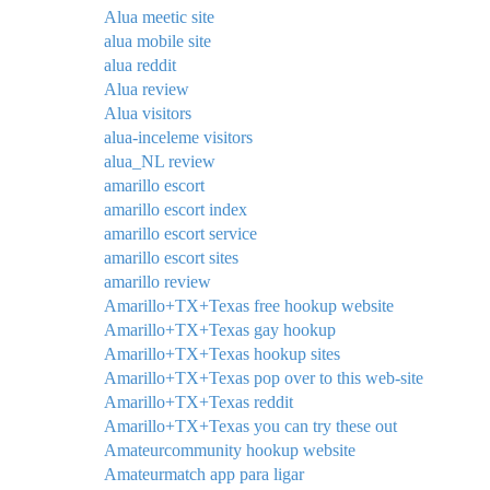
Alua meetic site
alua mobile site
alua reddit
Alua review
Alua visitors
alua-inceleme visitors
alua_NL review
amarillo escort
amarillo escort index
amarillo escort service
amarillo escort sites
amarillo review
Amarillo+TX+Texas free hookup website
Amarillo+TX+Texas gay hookup
Amarillo+TX+Texas hookup sites
Amarillo+TX+Texas pop over to this web-site
Amarillo+TX+Texas reddit
Amarillo+TX+Texas you can try these out
Amateurcommunity hookup website
Amateurmatch app para ligar