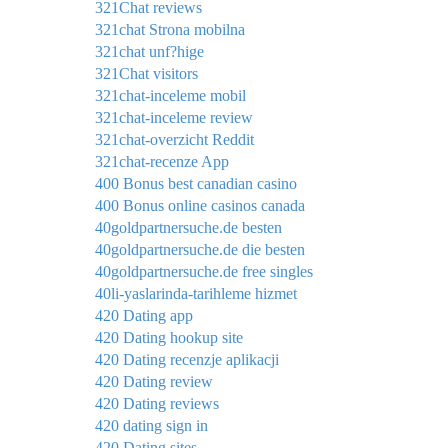
321Chat reviews
321chat Strona mobilna
321chat unf?hige
321Chat visitors
321chat-inceleme mobil
321chat-inceleme review
321chat-overzicht Reddit
321chat-recenze App
400 Bonus best canadian casino
400 Bonus online casinos canada
40goldpartnersuche.de besten
40goldpartnersuche.de die besten
40goldpartnersuche.de free singles
40li-yaslarinda-tarihleme hizmet
420 Dating app
420 Dating hookup site
420 Dating recenzje aplikacji
420 Dating review
420 Dating reviews
420 dating sign in
420 Dating sites