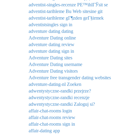
adventist-singles-recenze PЕ™ihlГЎsit se
adventist-tarihleme Bu Web sitesine git
adventist-tarihleme gГ¶zden geГ§irmek
adventistsingles sign in
adventure dating dating
Adventure Dating online
adventure dating review
adventure dating sign in
Adventure Dating sites
Adventure Dating username
Adventure Dating visitors
Adventure free transgender dating websites
adventure-dating-nl Zoeken
adwentystyczne-randki przejrze?
adwentystyczne-randki recenzje
adwentystyczne-randki Zaloguj si?
affair-chat-rooms login
affair-chat-rooms review
affair-chat-rooms sign in
affair-dating app