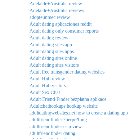
Adelaide+Australia review
Adelaide+Australia reviews
adopteunmec review
Adult dating aplicaciones reddit
Adult dating only consumer reports
Adult dating review
Adult dating sites app
Adult dating sites apps
Adult dating sites online
Adult dating sites visitors
Adult free transgender dating websites
Adult Hub review
Adult Hub visitors
Adult Sex Chat
Adult-Friend-Finder bezplatna aplikace
Adultchathookups hookup website
adultdatingwebsites.net how to create a dating app
adultfriendfinder ?berpr?fung
adultfriendfinder cs review
adultfriendfinder dating