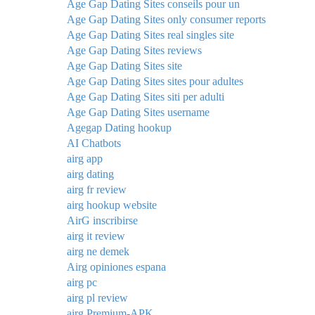
Age Gap Dating Sites conseils pour un
Age Gap Dating Sites only consumer reports
Age Gap Dating Sites real singles site
Age Gap Dating Sites reviews
Age Gap Dating Sites site
Age Gap Dating Sites sites pour adultes
Age Gap Dating Sites siti per adulti
Age Gap Dating Sites username
Agegap Dating hookup
AI Chatbots
airg app
airg dating
airg fr review
airg hookup website
AirG inscribirse
airg it review
airg ne demek
Airg opiniones espana
airg pc
airg pl review
airg Premium-APK