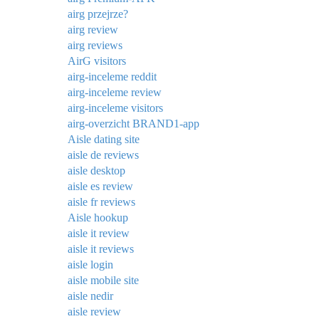
airg przejrze?
airg review
airg reviews
AirG visitors
airg-inceleme reddit
airg-inceleme review
airg-inceleme visitors
airg-overzicht BRAND1-app
Aisle dating site
aisle de reviews
aisle desktop
aisle es review
aisle fr reviews
Aisle hookup
aisle it review
aisle it reviews
aisle login
aisle mobile site
aisle nedir
aisle review