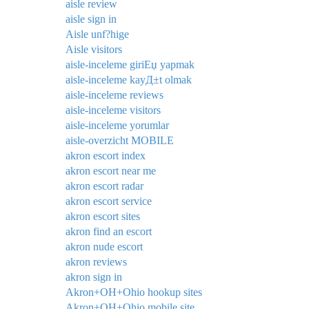
aisle review
aisle sign in
Aisle unf?hige
Aisle visitors
aisle-inceleme giriЕџ yapmak
aisle-inceleme kayД±t olmak
aisle-inceleme reviews
aisle-inceleme visitors
aisle-inceleme yorumlar
aisle-overzicht MOBILE
akron escort index
akron escort near me
akron escort radar
akron escort service
akron escort sites
akron find an escort
akron nude escort
akron reviews
akron sign in
Akron+OH+Ohio hookup sites
Akron+OH+Ohio mobile site