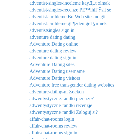
adventist-singles-inceleme kayД±t olmak
adventist-singles-recenze PЕ™ihlГЎsit se
adventist-tarihleme Bu Web sitesine git
adventist-tarihleme gГ¶zden geГ§irmek
adventistsingles sign in
adventure dating dating
Adventure Dating online
adventure dating review
adventure dating sign in
Adventure Dating sites
Adventure Dating username
Adventure Dating visitors
Adventure free transgender dating websites
adventure-dating-nl Zoeken
adwentystyczne-randki przejrze?
adwentystyczne-randki recenzje
adwentystyczne-randki Zaloguj si?
affair-chat-rooms login
affair-chat-rooms review
affair-chat-rooms sign in