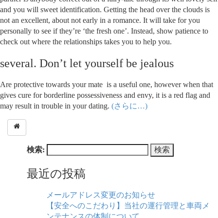
and you will sweet identification. Getting the head over the clouds is
not an excellent, about not early in a romance. It will take for you
personally to see if they’re ‘the fresh one’. Instead, show patience to
check out where the relationships takes you to help you.
several. Don’t let yourself be jealous
Are protective towards your mate
is a useful one, however when that
gives cure for borderline possessiveness and envy, it is a red flag and
may result in trouble in your dating.
(さらに…)
検索:
最近の投稿
メールアドレス変更のお知らせ
【安全へのこだわり】当社の運行管理と車両メ
ンテナンスの体制について