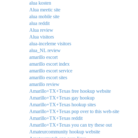
alua kosten
Alua meetic site
alua mobile site
alua reddit
Alua review
Alua visitors
alua-inceleme visitors
alua_NL review
amarillo escort
amarillo escort index
amarillo escort service
amarillo escort sites
amarillo review
Amarillo+TX+Texas free hookup website
Amarillo+TX+Texas gay hookup
Amarillo+TX+Texas hookup sites
Amarillo+TX+Texas pop over to this web-site
Amarillo+TX+Texas reddit
Amarillo+TX+Texas you can try these out
Amateurcommunity hookup website