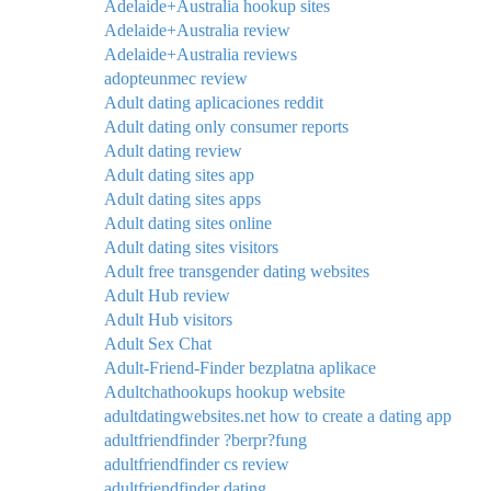
Adelaide+Australia hookup sites
Adelaide+Australia review
Adelaide+Australia reviews
adopteunmec review
Adult dating aplicaciones reddit
Adult dating only consumer reports
Adult dating review
Adult dating sites app
Adult dating sites apps
Adult dating sites online
Adult dating sites visitors
Adult free transgender dating websites
Adult Hub review
Adult Hub visitors
Adult Sex Chat
Adult-Friend-Finder bezplatna aplikace
Adultchathookups hookup website
adultdatingwebsites.net how to create a dating app
adultfriendfinder ?berpr?fung
adultfriendfinder cs review
adultfriendfinder dating