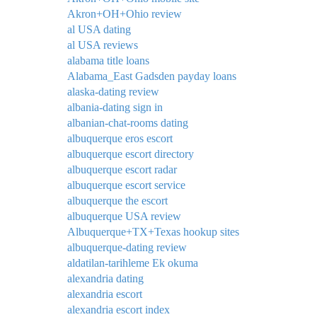
Akron+OH+Ohio review
al USA dating
al USA reviews
alabama title loans
Alabama_East Gadsden payday loans
alaska-dating review
albania-dating sign in
albanian-chat-rooms dating
albuquerque eros escort
albuquerque escort directory
albuquerque escort radar
albuquerque escort service
albuquerque the escort
albuquerque USA review
Albuquerque+TX+Texas hookup sites
albuquerque-dating review
aldatilan-tarihleme Ek okuma
alexandria dating
alexandria escort
alexandria escort index