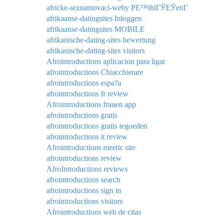
africke-seznamovaci-weby PЕ™ihlГЎЕЎenГ­
afrikaanse-datingsites Inloggen
afrikaanse-datingsites MOBILE
afrikanische-dating-sites bewertung
afrikanische-dating-sites visitors
Afrointroductions aplicacion para ligar
afrointroductions Chiacchierare
afrointroductions espa?a
afrointroductions fr review
Afrointroductions frauen app
afrointroductions gratis
afrointroductions gratis tegoeden
afrointroductions it review
Afrointroductions meetic site
afrointroductions review
AfroIntroductions reviews
afrointroductions search
afrointroductions sign in
afrointroductions visitors
Afrointroductions web de citas