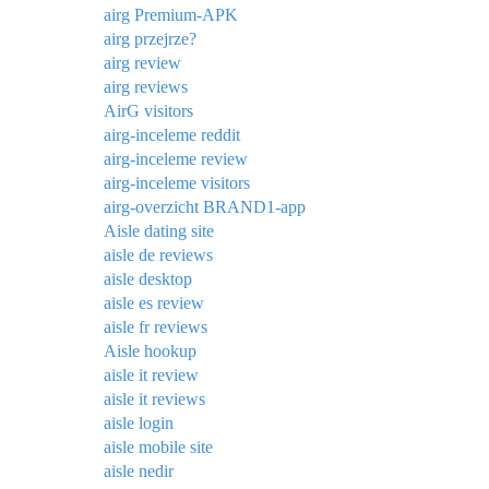
airg Premium-APK
airg przejrze?
airg review
airg reviews
AirG visitors
airg-inceleme reddit
airg-inceleme review
airg-inceleme visitors
airg-overzicht BRAND1-app
Aisle dating site
aisle de reviews
aisle desktop
aisle es review
aisle fr reviews
Aisle hookup
aisle it review
aisle it reviews
aisle login
aisle mobile site
aisle nedir