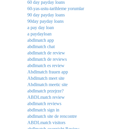
60 day payday loans
60-yas-ustu-tarihleme yorumlar
90 day payday loans
90day payday loans
a pay day loan
a paydayloan
abdlmatch app
abdlmatch chat
abdlmatch de review
abdlmatch de reviews
abdlmatch es review
Abdlmatch frauen app
Abdlmatch meet site
Abdlmatch meetic site
abdlmatch przejrze?
ABDLmatch review
abdlmatch reviews
abdlmatch sign in
abdlmatch site de rencontre
ABDLmatch visitors
abdlmatch-overzicht Review