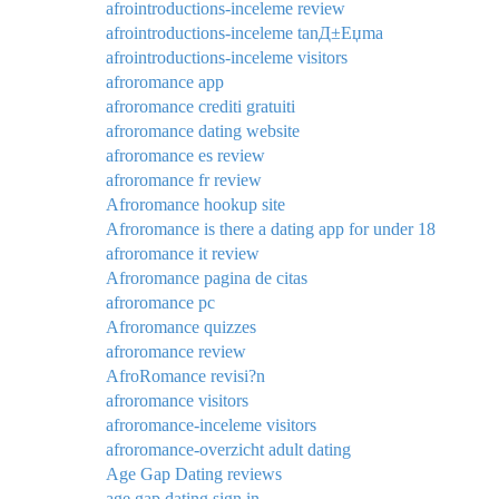
afrointroductions-inceleme review
afrointroductions-inceleme tanД±Еџma
afrointroductions-inceleme visitors
afroromance app
afroromance crediti gratuiti
afroromance dating website
afroromance es review
afroromance fr review
Afroromance hookup site
Afroromance is there a dating app for under 18
afroromance it review
Afroromance pagina de citas
afroromance pc
Afroromance quizzes
afroromance review
AfroRomance revisi?n
afroromance visitors
afroromance-inceleme visitors
afroromance-overzicht adult dating
Age Gap Dating reviews
age gap dating sign in