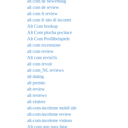
alt com de bewertung
alt com de review
alt com fr review
alt com fr sito di incontri
Alt Com hookup
Alt Com plocha pocitace
Alt Com Profilbeispiele
alt com recensione
alt com review
Alt com revisi?n
alt com revoir
alt com_NL reviews
alt dating
alt premio
alt review
alt reviews
alt visitors
alt-com-inceleme mobil site
alt-com-inceleme review
alt-com-inceleme visitors
Alt.com app para ligar