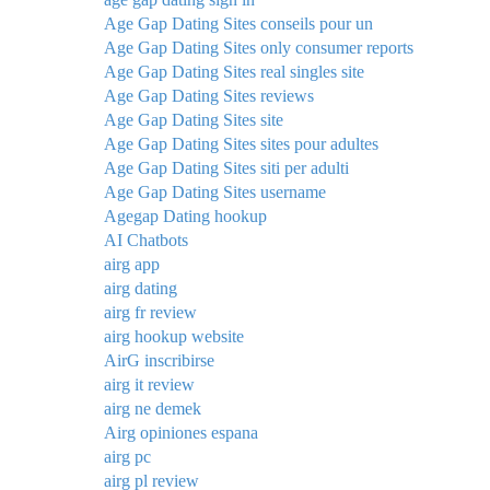
Age Gap Dating Sites conseils pour un
Age Gap Dating Sites only consumer reports
Age Gap Dating Sites real singles site
Age Gap Dating Sites reviews
Age Gap Dating Sites site
Age Gap Dating Sites sites pour adultes
Age Gap Dating Sites siti per adulti
Age Gap Dating Sites username
Agegap Dating hookup
AI Chatbots
airg app
airg dating
airg fr review
airg hookup website
AirG inscribirse
airg it review
airg ne demek
Airg opiniones espana
airg pc
airg pl review