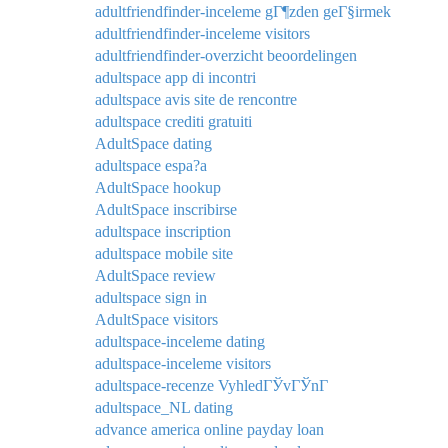
adultfriendfinder-inceleme gГ¶zden geГ§irmek
adultfriendfinder-inceleme visitors
adultfriendfinder-overzicht beoordelingen
adultspace app di incontri
adultspace avis site de rencontre
adultspace crediti gratuiti
AdultSpace dating
adultspace espa?a
AdultSpace hookup
AdultSpace inscribirse
adultspace inscription
adultspace mobile site
AdultSpace review
adultspace sign in
AdultSpace visitors
adultspace-inceleme dating
adultspace-inceleme visitors
adultspace-recenze VyhledГЎvГЎnГ­
adultspace_NL dating
advance america online payday loan