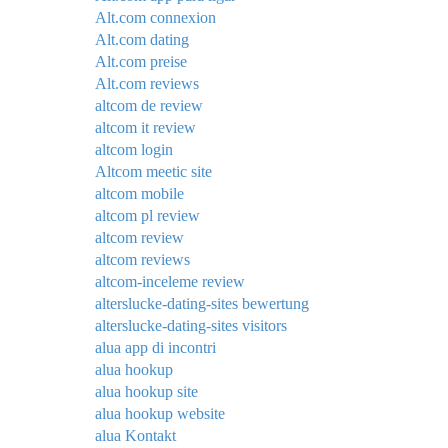
Alt.com connexion
Alt.com dating
Alt.com preise
Alt.com reviews
altcom de review
altcom it review
altcom login
Altcom meetic site
altcom mobile
altcom pl review
altcom review
altcom reviews
altcom-inceleme review
alterslucke-dating-sites bewertung
alterslucke-dating-sites visitors
alua app di incontri
alua hookup
alua hookup site
alua hookup website
alua Kontakt