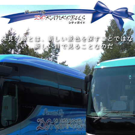
発
ど
旅
人
見
ん
を
間
の
な
す
の
旅
に
る
旅
私
幅
旅
と
旅
洗
の
は
は
を
の
は
の
練
は
真
旅
広
過
、
過
さ
到
の
を
げ
程
新
程
れ
着
知
す
る
に
し
に
た
す
識
る
も
こ
い
こ
大
る
の
た
の
そ
景
そ
人
た
大
め
は
価
色
価
の
め
き
に
3
値
を
値
中
で
な
つ
旅
が
探
が
に
は
泉
あ
を
あ
す
あ
も
な
で
る
す
る
こ
る
、
く
あ
。
る
と
外
、
る
人
で
に
旅
と
は
出
を
会
な
た
す
く
て
い
い
し
。
、
ょ
新
本
う
し
を
が
い
読
る
な
目
み
た
い
で
、
め
小
見
旅
で
さ
る
を
あ
な
こ
す
る
子
と
る
供
な
こ
が
の
と
い
だ
だ
る