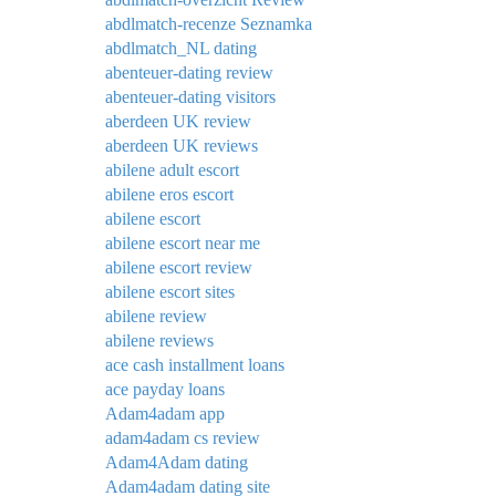
abdlmatch-recenze Seznamka
abdlmatch_NL dating
abenteuer-dating review
abenteuer-dating visitors
aberdeen UK review
aberdeen UK reviews
abilene adult escort
abilene eros escort
abilene escort
abilene escort near me
abilene escort review
abilene escort sites
abilene review
abilene reviews
ace cash installment loans
ace payday loans
Adam4adam app
adam4adam cs review
Adam4Adam dating
Adam4adam dating site