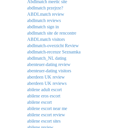
Abdlmatch meetic site
abdlmatch przejrze?
ABDLmatch review
abdlmatch reviews
abdlmatch sign in
abdlmatch site de rencontre
ABDLmatch visitors
abdlmatch-overzicht Review
abdlmatch-recenze Seznamka
abdlmatch_NL dating
abenteuer-dating review
abenteuer-dating visitors
aberdeen UK review
aberdeen UK reviews
abilene adult escort
abilene eros escort
abilene escort
abilene escort near me
abilene escort review
abilene escort sites
abilene review