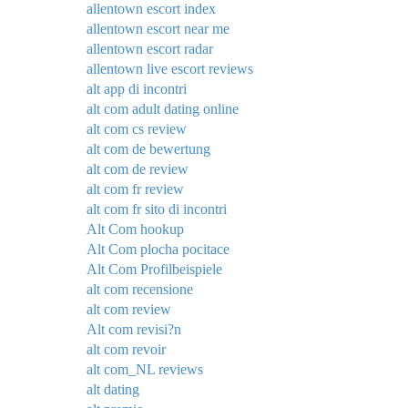
allentown escort index
allentown escort near me
allentown escort radar
allentown live escort reviews
alt app di incontri
alt com adult dating online
alt com cs review
alt com de bewertung
alt com de review
alt com fr review
alt com fr sito di incontri
Alt Com hookup
Alt Com plocha pocitace
Alt Com Profilbeispiele
alt com recensione
alt com review
Alt com revisi?n
alt com revoir
alt com_NL reviews
alt dating