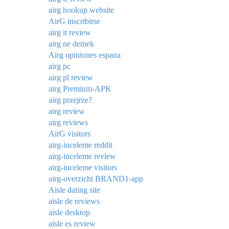
airg hookup website
AirG inscribirse
airg it review
airg ne demek
Airg opiniones espana
airg pc
airg pl review
airg Premium-APK
airg przejrze?
airg review
airg reviews
AirG visitors
airg-inceleme reddit
airg-inceleme review
airg-inceleme visitors
airg-overzicht BRAND1-app
Aisle dating site
aisle de reviews
aisle desktop
aisle es review