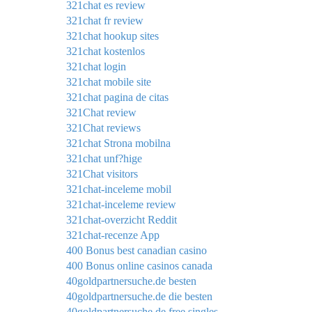
321chat es review
321chat fr review
321chat hookup sites
321chat kostenlos
321chat login
321chat mobile site
321chat pagina de citas
321Chat review
321Chat reviews
321chat Strona mobilna
321chat unf?hige
321Chat visitors
321chat-inceleme mobil
321chat-inceleme review
321chat-overzicht Reddit
321chat-recenze App
400 Bonus best canadian casino
400 Bonus online casinos canada
40goldpartnersuche.de besten
40goldpartnersuche.de die besten
40goldpartnersuche.de free singles