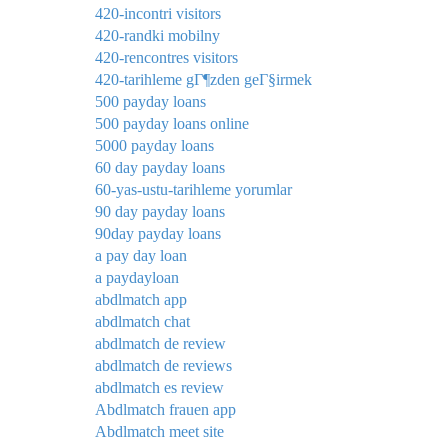
420-incontri visitors
420-randki mobilny
420-rencontres visitors
420-tarihleme gГ¶zden geГ§irmek
500 payday loans
500 payday loans online
5000 payday loans
60 day payday loans
60-yas-ustu-tarihleme yorumlar
90 day payday loans
90day payday loans
a pay day loan
a paydayloan
abdlmatch app
abdlmatch chat
abdlmatch de review
abdlmatch de reviews
abdlmatch es review
Abdlmatch frauen app
Abdlmatch meet site