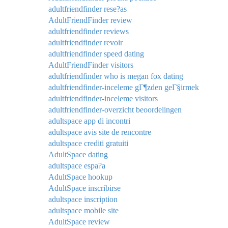
adultfriendfinder rese?as
AdultFriendFinder review
adultfriendfinder reviews
adultfriendfinder revoir
adultfriendfinder speed dating
AdultFriendFinder visitors
adultfriendfinder who is megan fox dating
adultfriendfinder-inceleme gГ¶zden geГ§irmek
adultfriendfinder-inceleme visitors
adultfriendfinder-overzicht beoordelingen
adultspace app di incontri
adultspace avis site de rencontre
adultspace crediti gratuiti
AdultSpace dating
adultspace espa?a
AdultSpace hookup
AdultSpace inscribirse
adultspace inscription
adultspace mobile site
AdultSpace review