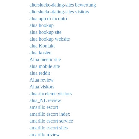
alterslucke-dating-sites bewertung
alterslucke-dating-sites visitors
alua app di incontri
alua hookup
alua hookup site
alua hookup website
alua Kontakt
alua kosten
Alua meetic site
alua mobile site
alua reddit
Alua review
Alua visitors
alua-inceleme visitors
alua_NL review
amarillo escort
amarillo escort index
amarillo escort service
amarillo escort sites
amarillo review