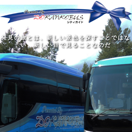
発
ど
旅
人
見
ん
を
間
の
な
す
の
旅
に
る
旅
私
幅
旅
と
旅
洗
の
は
は
を
の
は
の
練
は
真
旅
広
過
、
過
さ
到
の
を
げ
程
新
程
れ
着
知
す
る
に
し
に
た
す
識
る
も
こ
い
こ
大
る
の
た
の
そ
景
そ
人
た
大
め
は
価
色
価
の
め
き
に
3
値
を
値
中
で
な
つ
旅
が
探
が
に
は
泉
あ
を
あ
す
あ
も
な
で
る
す
る
こ
る
、
く
あ
。
る
と
外
、
る
人
で
に
旅
と
は
出
を
会
な
た
す
く
て
い
い
し
。
、
ょ
新
本
う
し
を
が
い
読
る
な
目
み
た
い
で
、
め
小
見
旅
で
さ
る
を
あ
な
こ
す
る
子
と
る
供
な
こ
が
の
と
い
だ
だ
る