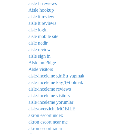
aisle fr reviews
Aisle hookup
aisle it review
aisle it reviews
aisle login
aisle mobile site
aisle nedir
aisle review
aisle sign in
Aisle unf?hige
Aisle visitors
aisle-inceleme giriЕџ yapmak
aisle-inceleme kayД±t olmak
aisle-inceleme reviews
aisle-inceleme visitors
aisle-inceleme yorumlar
aisle-overzicht MOBILE
akron escort index
akron escort near me
akron escort radar