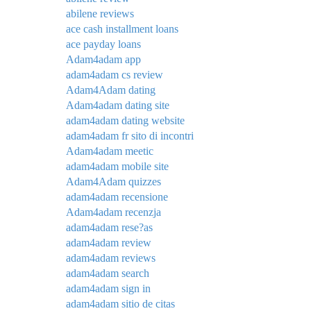
abilene reviews
ace cash installment loans
ace payday loans
Adam4adam app
adam4adam cs review
Adam4Adam dating
Adam4adam dating site
adam4adam dating website
adam4adam fr sito di incontri
Adam4adam meetic
adam4adam mobile site
Adam4Adam quizzes
adam4adam recensione
Adam4adam recenzja
adam4adam rese?as
adam4adam review
adam4adam reviews
adam4adam search
adam4adam sign in
adam4adam sitio de citas