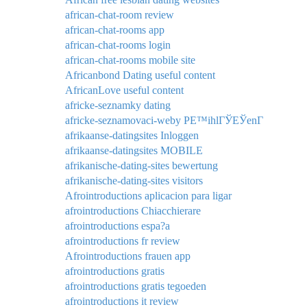
african-chat-room review
african-chat-rooms app
african-chat-rooms login
african-chat-rooms mobile site
Africanbond Dating useful content
AfricanLove useful content
africke-seznamky dating
africke-seznamovaci-weby PЕ™ihlГЎЕЎenГ­
afrikaanse-datingsites Inloggen
afrikaanse-datingsites MOBILE
afrikanische-dating-sites bewertung
afrikanische-dating-sites visitors
Afrointroductions aplicacion para ligar
afrointroductions Chiacchierare
afrointroductions espa?a
afrointroductions fr review
Afrointroductions frauen app
afrointroductions gratis
afrointroductions gratis tegoeden
afrointroductions it review