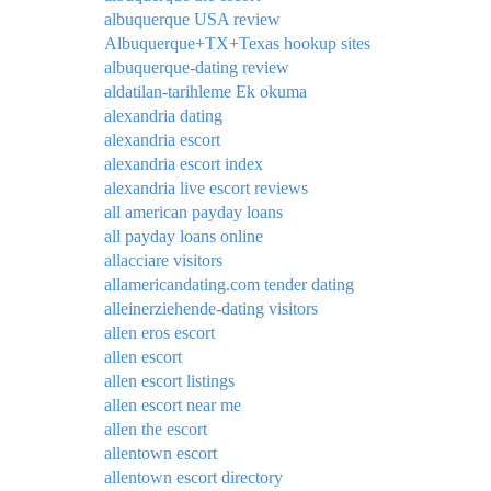
albuquerque USA review
Albuquerque+TX+Texas hookup sites
albuquerque-dating review
aldatilan-tarihleme Ek okuma
alexandria dating
alexandria escort
alexandria escort index
alexandria live escort reviews
all american payday loans
all payday loans online
allacciare visitors
allamericandating.com tender dating
alleinerziehende-dating visitors
allen eros escort
allen escort
allen escort listings
allen escort near me
allen the escort
allentown escort
allentown escort directory