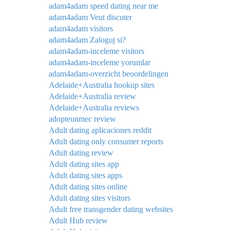
adam4adam speed dating near me
adam4adam Veut discuter
adam4adam visitors
adam4adam Zaloguj si?
adam4adam-inceleme visitors
adam4adam-inceleme yorumlar
adam4adam-overzicht beoordelingen
Adelaide+Australia hookup sites
Adelaide+Australia review
Adelaide+Australia reviews
adopteunmec review
Adult dating aplicaciones reddit
Adult dating only consumer reports
Adult dating review
Adult dating sites app
Adult dating sites apps
Adult dating sites online
Adult dating sites visitors
Adult free transgender dating websites
Adult Hub review