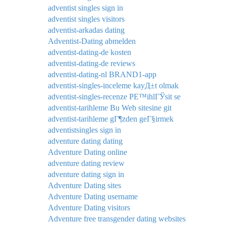
adventist singles sign in
adventist singles visitors
adventist-arkadas dating
Adventist-Dating abmelden
adventist-dating-de kosten
adventist-dating-de reviews
adventist-dating-nl BRAND1-app
adventist-singles-inceleme kayД±t olmak
adventist-singles-recenze PЕ™ihlГЎsit se
adventist-tarihleme Bu Web sitesine git
adventist-tarihleme gГ¶zden geГ§irmek
adventistsingles sign in
adventure dating dating
Adventure Dating online
adventure dating review
adventure dating sign in
Adventure Dating sites
Adventure Dating username
Adventure Dating visitors
Adventure free transgender dating websites