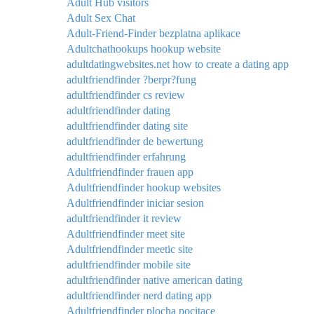
Adult Hub visitors
Adult Sex Chat
Adult-Friend-Finder bezplatna aplikace
Adultchathookups hookup website
adultdatingwebsites.net how to create a dating app
adultfriendfinder ?berpr?fung
adultfriendfinder cs review
adultfriendfinder dating
adultfriendfinder dating site
adultfriendfinder de bewertung
adultfriendfinder erfahrung
Adultfriendfinder frauen app
Adultfriendfinder hookup websites
Adultfriendfinder iniciar sesion
adultfriendfinder it review
Adultfriendfinder meet site
Adultfriendfinder meetic site
adultfriendfinder mobile site
adultfriendfinder native american dating
adultfriendfinder nerd dating app
Adultfriendfinder plocha pocitace