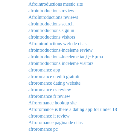
Afrointroductions meetic site
afrointroductions review
AfroIntroductions reviews
afrointroductions search
afrointroductions sign in
afrointroductions visitors
Afrointroductions web de citas
afrointroductions-inceleme review
afrointroductions-inceleme tanД±Еџma
afrointroductions-inceleme visitors
afroromance app
afroromance crediti gratuiti
afroromance dating website
afroromance es review
afroromance fr review
Afroromance hookup site
Afroromance is there a dating app for under 18
afroromance it review
Afroromance pagina de citas
afroromance pc