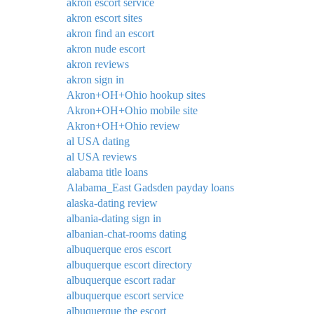
akron escort service
akron escort sites
akron find an escort
akron nude escort
akron reviews
akron sign in
Akron+OH+Ohio hookup sites
Akron+OH+Ohio mobile site
Akron+OH+Ohio review
al USA dating
al USA reviews
alabama title loans
Alabama_East Gadsden payday loans
alaska-dating review
albania-dating sign in
albanian-chat-rooms dating
albuquerque eros escort
albuquerque escort directory
albuquerque escort radar
albuquerque escort service
albuquerque the escort