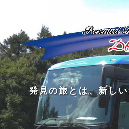
ど
ん
発
人
な
見
間
に
の
の
洗
旅
幅
練
旅
と
を
さ
を
は
広
れ
す
、
げ
た
る
新
る
大
し
の
も
人
い
は