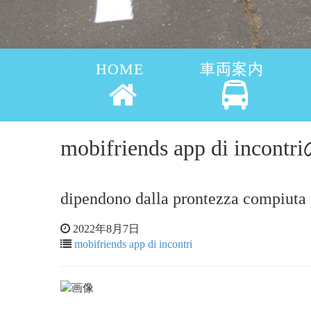
HOME
車両案内
mobifriends app di inc
dipendono dalla prontezza compiuta po
2022年8月7日
mobifriends app di incontri