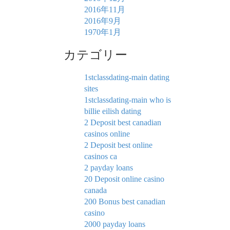
2016年11月
2016年9月
1970年1月
カテゴリー
1stclassdating-main dating
sites
1stclassdating-main who is
billie eilish dating
2 Deposit best canadian
casinos online
2 Deposit best online
casinos ca
2 payday loans
20 Deposit online casino
canada
200 Bonus best canadian
casino
2000 payday loans