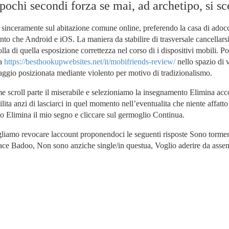
ochi secondi forza se mai, ad archetipo, si sc
oo sinceramente sul abitazione comune online, preferendo la casa di ado
anto che Android e iOS. La maniera da stabilire di trasversale cancellar
lla di quella esposizione correttezza nel corso di i dispositivi mobili. Po
ta
https://besthookupwebsites.net/it/mobifriends-review/
nello spazio di v
ggio posizionata mediante violento per motivo di tradizionalismo.
e scroll parte il miserabile e selezioniamo la insegnamento Elimina ac
bilita anzi di lasciarci in quel momento nell’eventualita che niente affat
to Elimina il mio segno e cliccare sul germoglio Continua.
vogliamo revocare laccount proponendoci le seguenti risposte Sono torme
ace Badoo, Non sono anziche single/in questua, Voglio aderire da asse