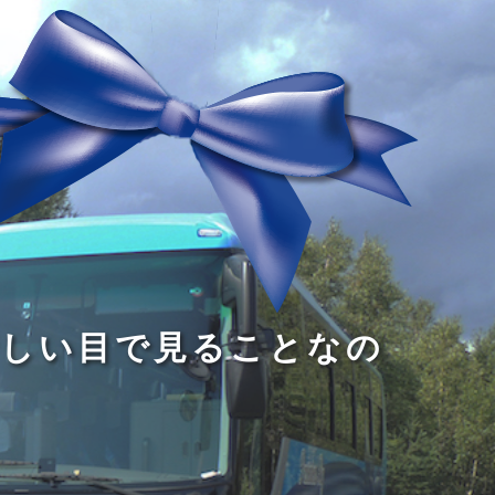
る
う
し
る
す
読
が
い
る
み
な
目
た
、
い
で
め
旅
小
見
で
を
さ
る
あ
す
な
こ
る
る
子
と
こ
供
な
と
が
の
だ
い
だ
る