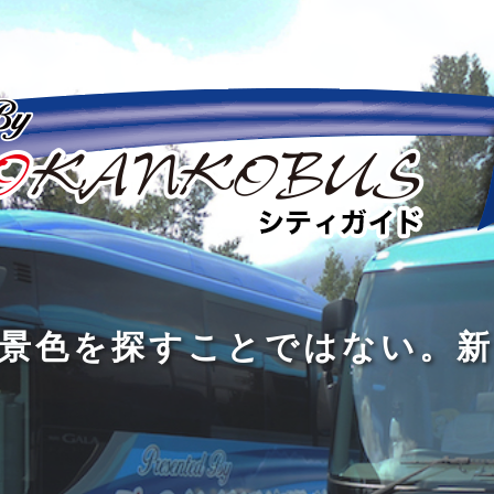
の
の
景
到
旅
私
は
中
色
着
は
旅
旅
は
3
に
を
す
の
の
真
つ
旅
も
探
る
の
過
過
あ
を
、
す
た
程
程
知
る
す
外
こ
に
に
め
識
。
る
に
と
の
こ
こ
で
人
た
出
で
大
そ
そ
は
と
め
た
は
き
価
価
な
会
に
く
な
な
値
値
く
い
旅
て
が
が
い
泉
、
、
を
し
で
あ
あ
。
旅
本
す
ょ
新
あ
る
る
を
を