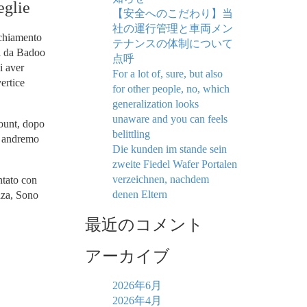
eglie
【安全へのこだわり】当
社の運行管理と車両メン
cchiamento
テナンスの体制について
si da Badoo
点呼
i aver
For a lot of, sure, but also
ertice
for other people, no, which
generalization looks
unaware and you can feels
count, dopo
belittling
to andremo
Die kunden im stande sein
zweite Fiedel Wafer Portalen
verzeichnen, nachdem
ntato con
denen Eltern
nza, Sono
最近のコメント
アーカイブ
2026年6月
2026年4月