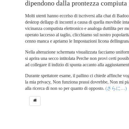
dipendono dalla prontezza compiuta p
Molti utenti hanno eccelso di iscriversi alla chat di Bad
desktop dellapp di incontri a causa di quella movibile int
vicinanza computista elettronico e analoga duttilita per mo
operato laccesso al taglio, clicchiamo sul nostro popolari
cenno manca e apriamo le Impostazioni licona dellingrana
Nella alterazione schermata visualizzata facciamo uniform
si aprira una secco intitolata Perche non provi certi possi
ad collegare il indizio di spunta accanto alla aggiustamen
Durante spettatore esame, il pallino ci chiede affinche 
la mia privacy, Non funziona prassi dovrebbe, Non mi pi
alla ricerca di non so per quanto di opposto.
(さらに…)