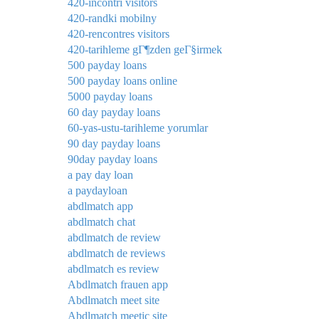
420-incontri visitors
420-randki mobilny
420-rencontres visitors
420-tarihleme gГ¶zden geГ§irmek
500 payday loans
500 payday loans online
5000 payday loans
60 day payday loans
60-yas-ustu-tarihleme yorumlar
90 day payday loans
90day payday loans
a pay day loan
a paydayloan
abdlmatch app
abdlmatch chat
abdlmatch de review
abdlmatch de reviews
abdlmatch es review
Abdlmatch frauen app
Abdlmatch meet site
Abdlmatch meetic site