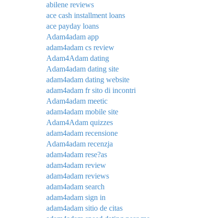
abilene reviews
ace cash installment loans
ace payday loans
Adam4adam app
adam4adam cs review
Adam4Adam dating
Adam4adam dating site
adam4adam dating website
adam4adam fr sito di incontri
Adam4adam meetic
adam4adam mobile site
Adam4Adam quizzes
adam4adam recensione
Adam4adam recenzja
adam4adam rese?as
adam4adam review
adam4adam reviews
adam4adam search
adam4adam sign in
adam4adam sitio de citas