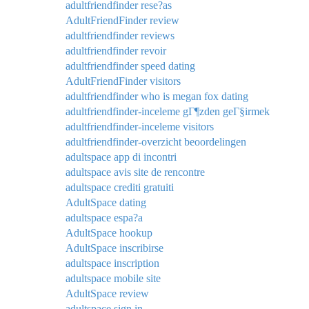
adultfriendfinder rese?as
AdultFriendFinder review
adultfriendfinder reviews
adultfriendfinder revoir
adultfriendfinder speed dating
AdultFriendFinder visitors
adultfriendfinder who is megan fox dating
adultfriendfinder-inceleme gГ¶zden geГ§irmek
adultfriendfinder-inceleme visitors
adultfriendfinder-overzicht beoordelingen
adultspace app di incontri
adultspace avis site de rencontre
adultspace crediti gratuiti
AdultSpace dating
adultspace espa?a
AdultSpace hookup
AdultSpace inscribirse
adultspace inscription
adultspace mobile site
AdultSpace review
adultspace sign in