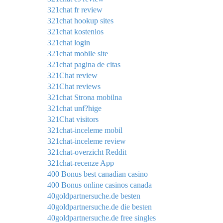
321chat fr review
321chat hookup sites
321chat kostenlos
321chat login
321chat mobile site
321chat pagina de citas
321Chat review
321Chat reviews
321chat Strona mobilna
321chat unf?hige
321Chat visitors
321chat-inceleme mobil
321chat-inceleme review
321chat-overzicht Reddit
321chat-recenze App
400 Bonus best canadian casino
400 Bonus online casinos canada
40goldpartnersuche.de besten
40goldpartnersuche.de die besten
40goldpartnersuche.de free singles