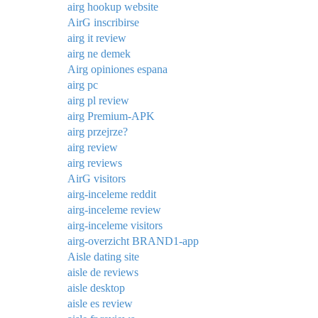
airg hookup website
AirG inscribirse
airg it review
airg ne demek
Airg opiniones espana
airg pc
airg pl review
airg Premium-APK
airg przejrze?
airg review
airg reviews
AirG visitors
airg-inceleme reddit
airg-inceleme review
airg-inceleme visitors
airg-overzicht BRAND1-app
Aisle dating site
aisle de reviews
aisle desktop
aisle es review