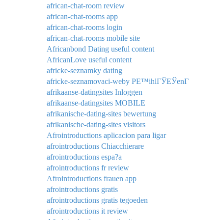
african-chat-room review
african-chat-rooms app
african-chat-rooms login
african-chat-rooms mobile site
Africanbond Dating useful content
AfricanLove useful content
africke-seznamky dating
africke-seznamovaci-weby PЕ™ihlГЎЕЎenГ­
afrikaanse-datingsites Inloggen
afrikaanse-datingsites MOBILE
afrikanische-dating-sites bewertung
afrikanische-dating-sites visitors
Afrointroductions aplicacion para ligar
afrointroductions Chiacchierare
afrointroductions espa?a
afrointroductions fr review
Afrointroductions frauen app
afrointroductions gratis
afrointroductions gratis tegoeden
afrointroductions it review