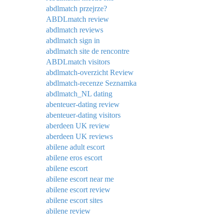
abdlmatch przejrze?
ABDLmatch review
abdlmatch reviews
abdlmatch sign in
abdlmatch site de rencontre
ABDLmatch visitors
abdlmatch-overzicht Review
abdlmatch-recenze Seznamka
abdlmatch_NL dating
abenteuer-dating review
abenteuer-dating visitors
aberdeen UK review
aberdeen UK reviews
abilene adult escort
abilene eros escort
abilene escort
abilene escort near me
abilene escort review
abilene escort sites
abilene review