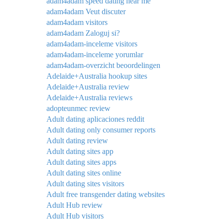
adam4adam speed dating near me
adam4adam Veut discuter
adam4adam visitors
adam4adam Zaloguj si?
adam4adam-inceleme visitors
adam4adam-inceleme yorumlar
adam4adam-overzicht beoordelingen
Adelaide+Australia hookup sites
Adelaide+Australia review
Adelaide+Australia reviews
adopteunmec review
Adult dating aplicaciones reddit
Adult dating only consumer reports
Adult dating review
Adult dating sites app
Adult dating sites apps
Adult dating sites online
Adult dating sites visitors
Adult free transgender dating websites
Adult Hub review
Adult Hub visitors