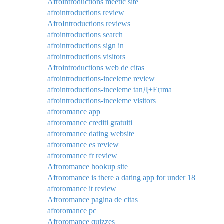
Afrointroductions meetic site
afrointroductions review
AfroIntroductions reviews
afrointroductions search
afrointroductions sign in
afrointroductions visitors
Afrointroductions web de citas
afrointroductions-inceleme review
afrointroductions-inceleme tanД±Еџma
afrointroductions-inceleme visitors
afroromance app
afroromance crediti gratuiti
afroromance dating website
afroromance es review
afroromance fr review
Afroromance hookup site
Afroromance is there a dating app for under 18
afroromance it review
Afroromance pagina de citas
afroromance pc
Afroromance quizzes