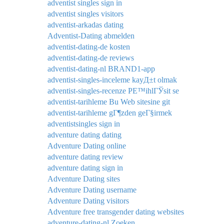
adventist singles sign in
adventist singles visitors
adventist-arkadas dating
Adventist-Dating abmelden
adventist-dating-de kosten
adventist-dating-de reviews
adventist-dating-nl BRAND1-app
adventist-singles-inceleme kayД±t olmak
adventist-singles-recenze PЕ™ihlГЎsit se
adventist-tarihleme Bu Web sitesine git
adventist-tarihleme gГ¶zden geГ§irmek
adventistsingles sign in
adventure dating dating
Adventure Dating online
adventure dating review
adventure dating sign in
Adventure Dating sites
Adventure Dating username
Adventure Dating visitors
Adventure free transgender dating websites
adventure-dating-nl Zoeken