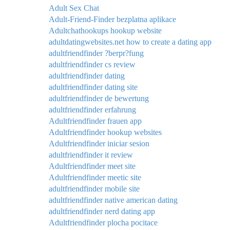
Adult Sex Chat
Adult-Friend-Finder bezplatna aplikace
Adultchathookups hookup website
adultdatingwebsites.net how to create a dating app
adultfriendfinder ?berpr?fung
adultfriendfinder cs review
adultfriendfinder dating
adultfriendfinder dating site
adultfriendfinder de bewertung
adultfriendfinder erfahrung
Adultfriendfinder frauen app
Adultfriendfinder hookup websites
Adultfriendfinder iniciar sesion
adultfriendfinder it review
Adultfriendfinder meet site
Adultfriendfinder meetic site
adultfriendfinder mobile site
adultfriendfinder native american dating
adultfriendfinder nerd dating app
Adultfriendfinder plocha pocitace