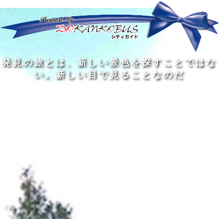
発
ど
旅
人
見
ん
を
間
の
な
す
の
旅
に
る
旅
私
幅
旅
と
旅
洗
の
は
は
を
の
は
の
練
は
真
旅
広
過
、
過
さ
到
の
を
げ
程
新
程
れ
着
知
す
る
に
し
に
た
す
識
る
も
こ
い
こ
大
る
の
た
の
そ
景
そ
人
た
大
め
は
価
色
価
の
め
き
に
3
値
を
値
中
で
な
つ
旅
が
探
が
に
は
泉
あ
を
あ
す
あ
も
な
で
る
す
る
こ
る
、
く
あ
。
る
と
外
、
る
人
で
に
旅
と
は
出
を
会
な
た
す
く
て
い
い
し
。
、
ょ
新
本
う
し
を
が
い
読
る
な
目
み
た
い
で
、
め
小
見
旅
で
さ
る
を
あ
な
こ
す
る
子
と
る
供
な
こ
が
の
と
い
だ
だ
る