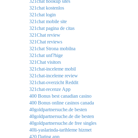
321chat hookup sites
321chat kostenlos
321chat login
321chat mobile site
321chat pagina de citas
321Chat review
321Chat reviews
321chat Strona mobilna
321chat unf?hige
321Chat visitors
321chat-inceleme mobil
321chat-inceleme review
321chat-overzicht Reddit
321chat-recenze App
400 Bonus best canadian casino
400 Bonus online casinos canada
40goldpartnersuche.de besten
40goldpartnersuche.de die besten
40goldpartnersuche.de free singles
40li-yaslarinda-tarihleme hizmet
420 Dating app