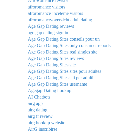
AfroRomance revisi?n
afroromance visitors
afroromance-inceleme visitors
afroromance-overzicht adult dating
Age Gap Dating reviews
age gap dating sign in
Age Gap Dating Sites conseils pour un
Age Gap Dating Sites only consumer reports
Age Gap Dating Sites real singles site
Age Gap Dating Sites reviews
Age Gap Dating Sites site
Age Gap Dating Sites sites pour adultes
Age Gap Dating Sites siti per adulti
Age Gap Dating Sites username
Agegap Dating hookup
AI Chatbots
airg app
airg dating
airg fr review
airg hookup website
AirG inscribirse