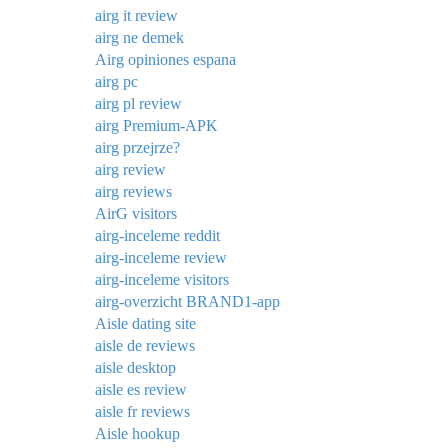
airg it review
airg ne demek
Airg opiniones espana
airg pc
airg pl review
airg Premium-APK
airg przejrze?
airg review
airg reviews
AirG visitors
airg-inceleme reddit
airg-inceleme review
airg-inceleme visitors
airg-overzicht BRAND1-app
Aisle dating site
aisle de reviews
aisle desktop
aisle es review
aisle fr reviews
Aisle hookup