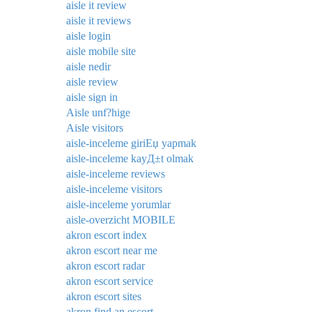
aisle it review
aisle it reviews
aisle login
aisle mobile site
aisle nedir
aisle review
aisle sign in
Aisle unf?hige
Aisle visitors
aisle-inceleme giriЕџ yapmak
aisle-inceleme kayД±t olmak
aisle-inceleme reviews
aisle-inceleme visitors
aisle-inceleme yorumlar
aisle-overzicht MOBILE
akron escort index
akron escort near me
akron escort radar
akron escort service
akron escort sites
akron find an escort