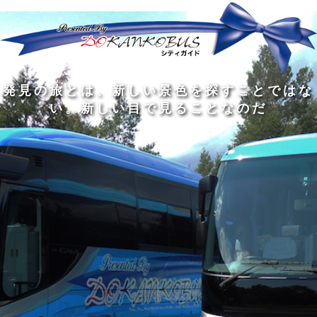
発
ど
旅
人
見
ん
を
間
の
な
す
の
旅
に
る
旅
私
幅
旅
と
旅
洗
の
は
は
を
の
は
の
練
は
真
旅
広
過
、
過
さ
到
の
を
げ
程
新
程
れ
着
知
す
る
に
し
に
た
す
識
る
も
こ
い
こ
大
る
の
た
の
そ
景
そ
人
た
大
め
は
価
色
価
の
め
き
に
3
値
を
値
中
で
な
つ
旅
が
探
が
に
は
泉
あ
を
あ
す
あ
も
な
で
る
す
る
こ
る
、
く
あ
。
る
と
外
、
る
人
で
に
旅
と
は
出
を
会
な
た
す
く
て
い
い
し
。
、
ょ
新
本
う
し
を
が
い
読
る
な
目
み
た
い
で
、
め
小
見
旅
で
さ
る
を
あ
な
こ
す
る
子
と
る
供
な
こ
が
の
と
い
だ
だ
る