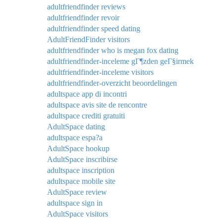
adultfriendfinder reviews
adultfriendfinder revoir
adultfriendfinder speed dating
AdultFriendFinder visitors
adultfriendfinder who is megan fox dating
adultfriendfinder-inceleme gГ¶zden geГ§irmek
adultfriendfinder-inceleme visitors
adultfriendfinder-overzicht beoordelingen
adultspace app di incontri
adultspace avis site de rencontre
adultspace crediti gratuiti
AdultSpace dating
adultspace espa?a
AdultSpace hookup
AdultSpace inscribirse
adultspace inscription
adultspace mobile site
AdultSpace review
adultspace sign in
AdultSpace visitors