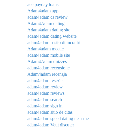
ace payday loans
Adam4adam app
adam4adam cs review
Adam4Adam dating
Adam4adam dating site
adam4adam dating website
adam4adam fr sito di incontri
Adam4adam meetic
adam4adam mobile site
Adam4Adam quizzes
adam4adam recensione
Adam4adam recenzja
adam4adam rese?as
adam4adam review
adam4adam reviews
adam4adam search
adam4adam sign in
adam4adam sitio de citas
adam4adam speed dating near me
adam4adam Veut discuter