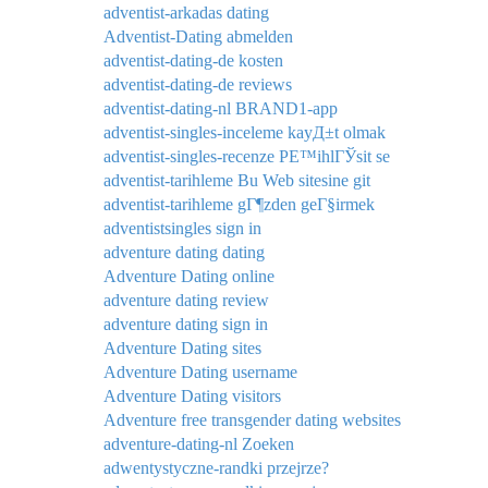
adventist-arkadas dating
Adventist-Dating abmelden
adventist-dating-de kosten
adventist-dating-de reviews
adventist-dating-nl BRAND1-app
adventist-singles-inceleme kayД±t olmak
adventist-singles-recenze PЕ™ihlГЎsit se
adventist-tarihleme Bu Web sitesine git
adventist-tarihleme gГ¶zden geГ§irmek
adventistsingles sign in
adventure dating dating
Adventure Dating online
adventure dating review
adventure dating sign in
Adventure Dating sites
Adventure Dating username
Adventure Dating visitors
Adventure free transgender dating websites
adventure-dating-nl Zoeken
adwentystyczne-randki przejrze?