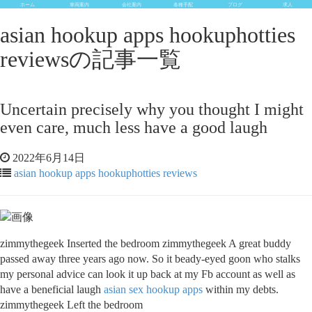
ホーム
車両案内
会社案内
各種手配
ブログ
求人
asian hookup apps hookuphotties
reviewsの記事一覧
Uncertain precisely why you thought I might
even care, much less have a good laugh
2022年6月14日
asian hookup apps hookuphotties reviews
zimmythegeek Inserted the bedroom zimmythegeek A great buddy
passed away three years ago now. So it beady-eyed goon who stalks
my personal advice can look it up back at my Fb account as well as
have a beneficial laugh
asian sex hookup apps
within my debts.
zimmythegeek Left the bedroom