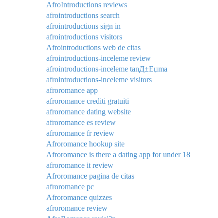
AfroIntroductions reviews
afrointroductions search
afrointroductions sign in
afrointroductions visitors
Afrointroductions web de citas
afrointroductions-inceleme review
afrointroductions-inceleme tanД±Еџma
afrointroductions-inceleme visitors
afroromance app
afroromance crediti gratuiti
afroromance dating website
afroromance es review
afroromance fr review
Afroromance hookup site
Afroromance is there a dating app for under 18
afroromance it review
Afroromance pagina de citas
afroromance pc
Afroromance quizzes
afroromance review