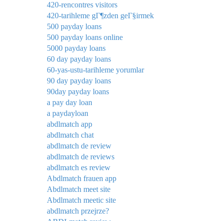
420-rencontres visitors
420-tarihleme gГ¶zden geГ§irmek
500 payday loans
500 payday loans online
5000 payday loans
60 day payday loans
60-yas-ustu-tarihleme yorumlar
90 day payday loans
90day payday loans
a pay day loan
a paydayloan
abdlmatch app
abdlmatch chat
abdlmatch de review
abdlmatch de reviews
abdlmatch es review
Abdlmatch frauen app
Abdlmatch meet site
Abdlmatch meetic site
abdlmatch przejrze?