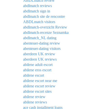
ABDLmatch review
abdlmatch reviews
abdlmatch sign in
abdlmatch site de rencontre
ABDLmatch visitors
abdlmatch-overzicht Review
abdlmatch-recenze Seznamka
abdlmatch_NL dating
abenteuer-dating review
abenteuer-dating visitors
aberdeen UK review
aberdeen UK reviews
abilene adult escort
abilene eros escort
abilene escort
abilene escort near me
abilene escort review
abilene escort sites
abilene review
abilene reviews
ace cash installment loans