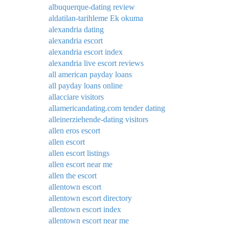
albuquerque-dating review
aldatilan-tarihleme Ek okuma
alexandria dating
alexandria escort
alexandria escort index
alexandria live escort reviews
all american payday loans
all payday loans online
allacciare visitors
allamericandating.com tender dating
alleinerziehende-dating visitors
allen eros escort
allen escort
allen escort listings
allen escort near me
allen the escort
allentown escort
allentown escort directory
allentown escort index
allentown escort near me