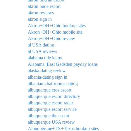
akron nude escort
akron reviews
akron sign in
Akron+OH+Ohio hookup sites
Akron+OH+Ohio mobile site
Akron+OH+Ohio review
al USA dating
al USA reviews
alabama title loans
Alabama_East Gadsden payday loans
alaska-dating review
albania-dating sign in
albanian-chat-rooms dating
albuquerque eros escort
albuquerque escort directory
albuquerque escort radar
albuquerque escort service
albuquerque the escort
albuquerque USA review
Albuquerque+TX+Texas hookup sites