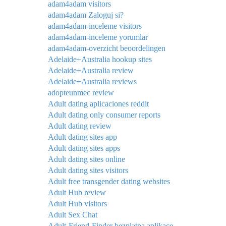
adam4adam visitors
adam4adam Zaloguj si?
adam4adam-inceleme visitors
adam4adam-inceleme yorumlar
adam4adam-overzicht beoordelingen
Adelaide+Australia hookup sites
Adelaide+Australia review
Adelaide+Australia reviews
adopteunmec review
Adult dating aplicaciones reddit
Adult dating only consumer reports
Adult dating review
Adult dating sites app
Adult dating sites apps
Adult dating sites online
Adult dating sites visitors
Adult free transgender dating websites
Adult Hub review
Adult Hub visitors
Adult Sex Chat
Adult-Friend-Finder bezplatna aplikace