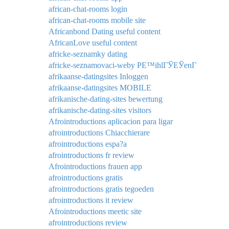
african-chat-rooms login
african-chat-rooms mobile site
Africanbond Dating useful content
AfricanLove useful content
africke-seznamky dating
africke-seznamovaci-weby PЕ™ihlГЎЕЎenГ­
afrikaanse-datingsites Inloggen
afrikaanse-datingsites MOBILE
afrikanische-dating-sites bewertung
afrikanische-dating-sites visitors
Afrointroductions aplicacion para ligar
afrointroductions Chiacchierare
afrointroductions espa?a
afrointroductions fr review
Afrointroductions frauen app
afrointroductions gratis
afrointroductions gratis tegoeden
afrointroductions it review
Afrointroductions meetic site
afrointroductions review