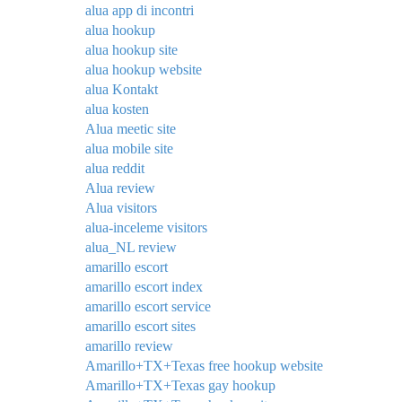
alua app di incontri
alua hookup
alua hookup site
alua hookup website
alua Kontakt
alua kosten
Alua meetic site
alua mobile site
alua reddit
Alua review
Alua visitors
alua-inceleme visitors
alua_NL review
amarillo escort
amarillo escort index
amarillo escort service
amarillo escort sites
amarillo review
Amarillo+TX+Texas free hookup website
Amarillo+TX+Texas gay hookup