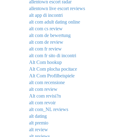
allentown escort radar
allentown live escort reviews
alt app di incontri
alt com adult dating online
alt com cs review
alt com de bewertung
alt com de review
alt com fr review
alt com fr sito di incontri
Alt Com hookup
Alt Com plocha pocitace
Alt Com Profilbeispiele
alt com recensione
alt com review
Alt com revisi?n
alt com revoir
alt com_NL reviews
alt dating
alt premio
alt review
alt reviews