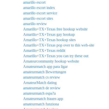
amarillo escort
amarillo escort index
amarillo escort service
amarillo escort sites
amarillo review
Amarillo+TX+Texas free hookup website
Amarillo+TX+Texas gay hookup
Amarillo+TX+Texas hookup sites
Amarillo+TX+Texas pop over to this web-site
Amarillo+TX+Texas reddit
Amarillo+TX+Texas you can try these out
Amateurcommunity hookup website
Amateurmatch app para ligar
amateurmatch Bewertungen
amateurmatch cs review
AmateurMatch dating
amateurmatch de review
amateurmatch espa?a
Amateurmatch frauen app
amateurmatch funziona