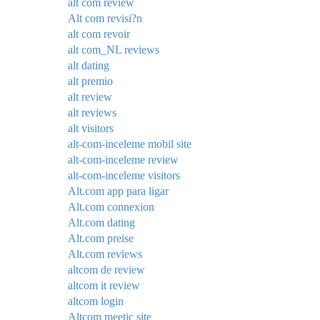
alt com review
Alt com revisi?n
alt com revoir
alt com_NL reviews
alt dating
alt premio
alt review
alt reviews
alt visitors
alt-com-inceleme mobil site
alt-com-inceleme review
alt-com-inceleme visitors
Alt.com app para ligar
Alt.com connexion
Alt.com dating
Alt.com preise
Alt.com reviews
altcom de review
altcom it review
altcom login
Altcom meetic site