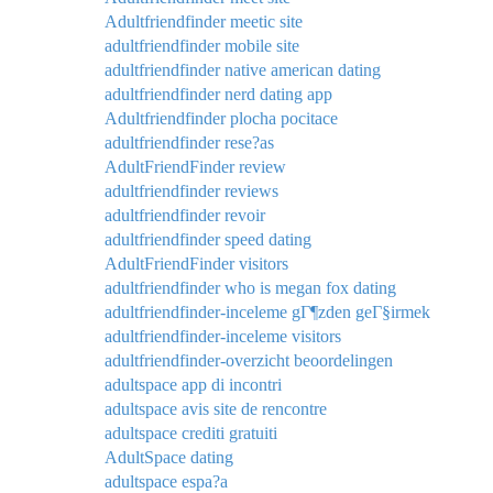
Adultfriendfinder meetic site
adultfriendfinder mobile site
adultfriendfinder native american dating
adultfriendfinder nerd dating app
Adultfriendfinder plocha pocitace
adultfriendfinder rese?as
AdultFriendFinder review
adultfriendfinder reviews
adultfriendfinder revoir
adultfriendfinder speed dating
AdultFriendFinder visitors
adultfriendfinder who is megan fox dating
adultfriendfinder-inceleme gГ¶zden geГ§irmek
adultfriendfinder-inceleme visitors
adultfriendfinder-overzicht beoordelingen
adultspace app di incontri
adultspace avis site de rencontre
adultspace crediti gratuiti
AdultSpace dating
adultspace espa?a