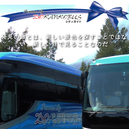
発
ど
旅
人
見
ん
を
間
の
な
す
の
旅
に
る
旅
私
幅
旅
と
旅
洗
の
は
は
を
の
は
の
練
は
真
旅
広
過
、
過
さ
到
の
を
げ
程
新
程
れ
着
知
す
る
に
し
に
た
す
識
る
も
こ
い
こ
大
る
の
た
の
そ
景
そ
人
た
大
め
は
価
色
価
の
め
き
に
3
値
を
値
中
で
な
つ
旅
が
探
が
に
は
泉
あ
を
あ
す
あ
も
な
で
る
す
る
こ
る
、
く
あ
。
る
と
外
、
る
人
で
に
旅
と
は
出
を
会
な
た
す
く
て
い
い
し
。
、
ょ
新
本
う
し
を
が
い
読
る
な
目
み
た
い
で
、
め
小
見
旅
で
さ
る
を
あ
な
こ
す
る
子
と
る
供
な
こ
が
の
と
い
だ
だ
る