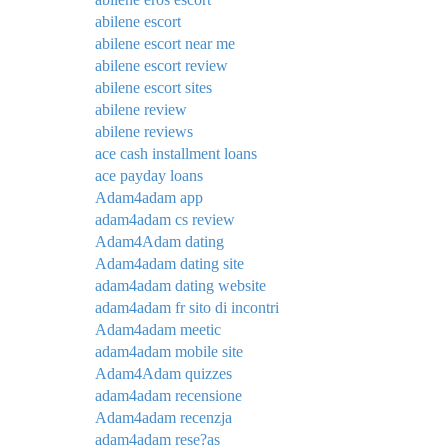
abilene escort
abilene escort near me
abilene escort review
abilene escort sites
abilene review
abilene reviews
ace cash installment loans
ace payday loans
Adam4adam app
adam4adam cs review
Adam4Adam dating
Adam4adam dating site
adam4adam dating website
adam4adam fr sito di incontri
Adam4adam meetic
adam4adam mobile site
Adam4Adam quizzes
adam4adam recensione
Adam4adam recenzja
adam4adam rese?as