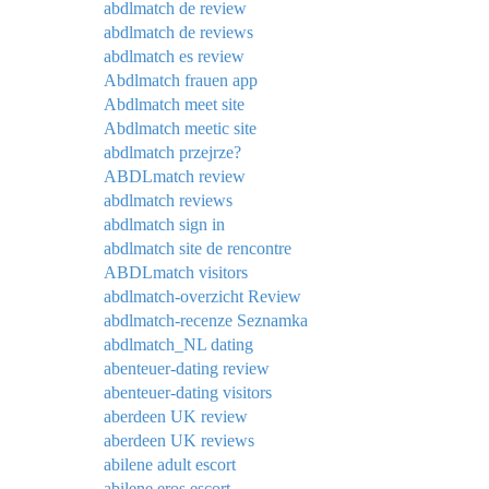
abdlmatch de review
abdlmatch de reviews
abdlmatch es review
Abdlmatch frauen app
Abdlmatch meet site
Abdlmatch meetic site
abdlmatch przejrze?
ABDLmatch review
abdlmatch reviews
abdlmatch sign in
abdlmatch site de rencontre
ABDLmatch visitors
abdlmatch-overzicht Review
abdlmatch-recenze Seznamka
abdlmatch_NL dating
abenteuer-dating review
abenteuer-dating visitors
aberdeen UK review
aberdeen UK reviews
abilene adult escort
abilene eros escort