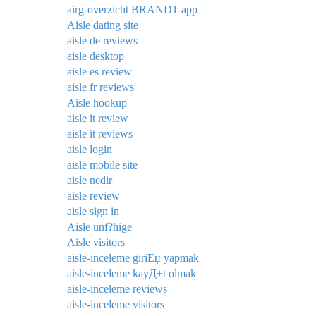
airg-overzicht BRAND1-app
Aisle dating site
aisle de reviews
aisle desktop
aisle es review
aisle fr reviews
Aisle hookup
aisle it review
aisle it reviews
aisle login
aisle mobile site
aisle nedir
aisle review
aisle sign in
Aisle unf?hige
Aisle visitors
aisle-inceleme giriЕџ yapmak
aisle-inceleme kayД±t olmak
aisle-inceleme reviews
aisle-inceleme visitors