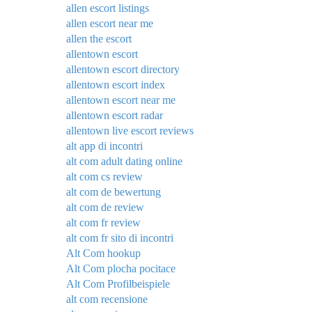
allen escort listings
allen escort near me
allen the escort
allentown escort
allentown escort directory
allentown escort index
allentown escort near me
allentown escort radar
allentown live escort reviews
alt app di incontri
alt com adult dating online
alt com cs review
alt com de bewertung
alt com de review
alt com fr review
alt com fr sito di incontri
Alt Com hookup
Alt Com plocha pocitace
Alt Com Profilbeispiele
alt com recensione