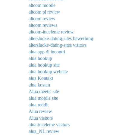
altcom mobile
altcom pl review
altcom review
altcom reviews
altcom-inceleme review
alterslucke-dating-sites bewertung
alterslucke-dating-sites visitors
alua app di incontri
alua hookup
alua hookup site
alua hookup website
alua Kontakt
alua kosten
Alua meetic site
alua mobile site
alua reddit
Alua review
Alua visitors
alua-inceleme visitors
alua_NL review