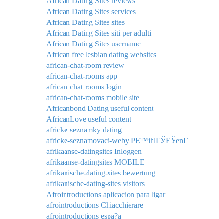
African Dating Sites reviews
African Dating Sites services
African Dating Sites sites
African Dating Sites siti per adulti
African Dating Sites username
African free lesbian dating websites
african-chat-room review
african-chat-rooms app
african-chat-rooms login
african-chat-rooms mobile site
Africanbond Dating useful content
AfricanLove useful content
africke-seznamky dating
africke-seznamovaci-weby PЕ™ihlГЎЕЎenГ­
afrikaanse-datingsites Inloggen
afrikaanse-datingsites MOBILE
afrikanische-dating-sites bewertung
afrikanische-dating-sites visitors
Afrointroductions aplicacion para ligar
afrointroductions Chiacchierare
afrointroductions espa?a