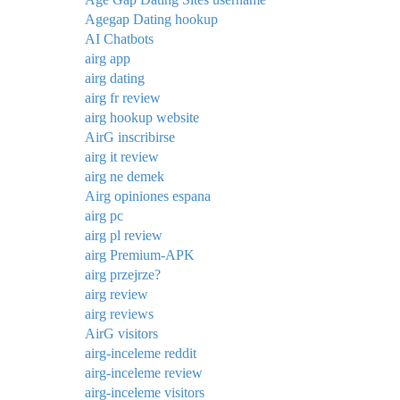
Agegap Dating hookup
AI Chatbots
airg app
airg dating
airg fr review
airg hookup website
AirG inscribirse
airg it review
airg ne demek
Airg opiniones espana
airg pc
airg pl review
airg Premium-APK
airg przejrze?
airg review
airg reviews
AirG visitors
airg-inceleme reddit
airg-inceleme review
airg-inceleme visitors