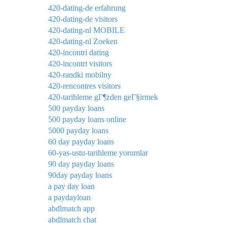
420-dating-de erfahrung
420-dating-de visitors
420-dating-nl MOBILE
420-dating-nl Zoeken
420-incontri dating
420-incontri visitors
420-randki mobilny
420-rencontres visitors
420-tarihleme gГ¶zden geГ§irmek
500 payday loans
500 payday loans online
5000 payday loans
60 day payday loans
60-yas-ustu-tarihleme yorumlar
90 day payday loans
90day payday loans
a pay day loan
a paydayloan
abdlmatch app
abdlmatch chat