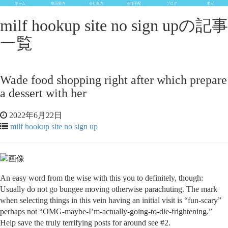
ホーム
車両案内
会社案内
各種手配
ブログ
求人
milf hookup site no sign upの記事
一覧
Wade food shopping right after which prepare
a dessert with her
2022年6月22日
milf hookup site no sign up
An easy word from the wise with this you to definitely, though:
Usually do not go bungee moving otherwise parachuting. The mark
when selecting things in this vein having an initial visit is “fun-scary”
perhaps not “OMG-maybe-I’m-actually-going-to-die-frightening.”
Help save the truly terrifying posts for around see #2.