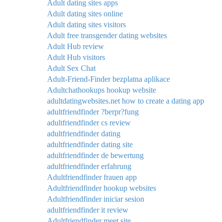
Adult dating sites apps
Adult dating sites online
Adult dating sites visitors
Adult free transgender dating websites
Adult Hub review
Adult Hub visitors
Adult Sex Chat
Adult-Friend-Finder bezplatna aplikace
Adultchathookups hookup website
adultdatingwebsites.net how to create a dating app
adultfriendfinder ?berpr?fung
adultfriendfinder cs review
adultfriendfinder dating
adultfriendfinder dating site
adultfriendfinder de bewertung
adultfriendfinder erfahrung
Adultfriendfinder frauen app
Adultfriendfinder hookup websites
Adultfriendfinder iniciar sesion
adultfriendfinder it review
Adultfriendfinder meet site