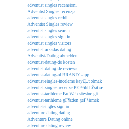
adventist singles recensioni
Adventist Singles recenzja
adventist singles reddit
Adventist Singles review
adventist singles search
adventist singles sign in
adventist singles visitors
adventist-arkadas dating
Adventist-Dating abmelden
adventist-dating-de kosten
adventist-dating-de reviews
adventist-dating-nl BRAND1-app
adventist-singles-inceleme kayД±t olmak
adventist-singles-recenze PЕ™ihlГЎsit se
adventist-tarihleme Bu Web sitesine git
adventist-tarihleme gГ¶zden geГ§irmek
adventistsingles sign in
adventure dating dating
Adventure Dating online
adventure dating review