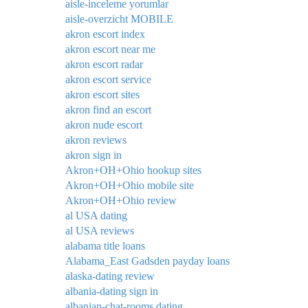
aisle-inceleme yorumlar
aisle-overzicht MOBILE
akron escort index
akron escort near me
akron escort radar
akron escort service
akron escort sites
akron find an escort
akron nude escort
akron reviews
akron sign in
Akron+OH+Ohio hookup sites
Akron+OH+Ohio mobile site
Akron+OH+Ohio review
al USA dating
al USA reviews
alabama title loans
Alabama_East Gadsden payday loans
alaska-dating review
albania-dating sign in
albanian-chat-rooms dating