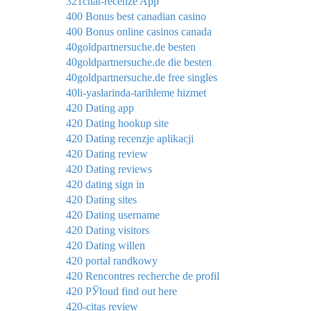
321chat-recenze App
400 Bonus best canadian casino
400 Bonus online casinos canada
40goldpartnersuche.de besten
40goldpartnersuche.de die besten
40goldpartnersuche.de free singles
40li-yaslarinda-tarihleme hizmet
420 Dating app
420 Dating hookup site
420 Dating recenzje aplikacji
420 Dating review
420 Dating reviews
420 dating sign in
420 Dating sites
420 Dating username
420 Dating visitors
420 Dating willen
420 portal randkowy
420 Rencontres recherche de profil
420 РЎloud find out here
420-citas review