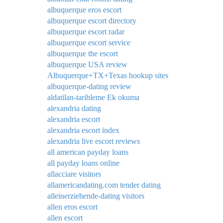
albuquerque eros escort
albuquerque escort directory
albuquerque escort radar
albuquerque escort service
albuquerque the escort
albuquerque USA review
Albuquerque+TX+Texas hookup sites
albuquerque-dating review
aldatilan-tarihleme Ek okuma
alexandria dating
alexandria escort
alexandria escort index
alexandria live escort reviews
all american payday loans
all payday loans online
allacciare visitors
allamericandating.com tender dating
alleinerziehende-dating visitors
allen eros escort
allen escort