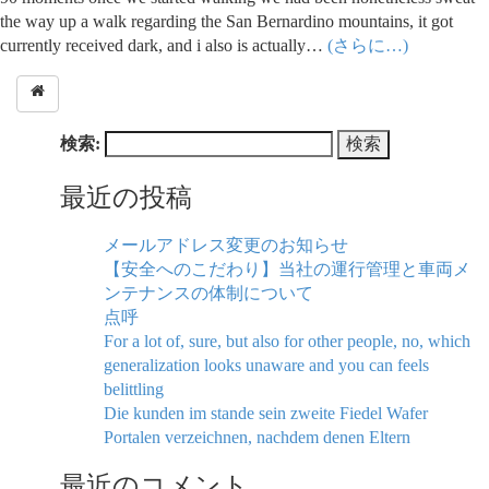
the way up a walk regarding the San Bernardino mountains, it got
currently received dark, and i also is actually…
(さらに…)
検索:
最近の投稿
メールアドレス変更のお知らせ
【安全へのこだわり】当社の運行管理と車両メ
ンテナンスの体制について
点呼
For a lot of, sure, but also for other people, no, which
generalization looks unaware and you can feels
belittling
Die kunden im stande sein zweite Fiedel Wafer
Portalen verzeichnen, nachdem denen Eltern
最近のコメント