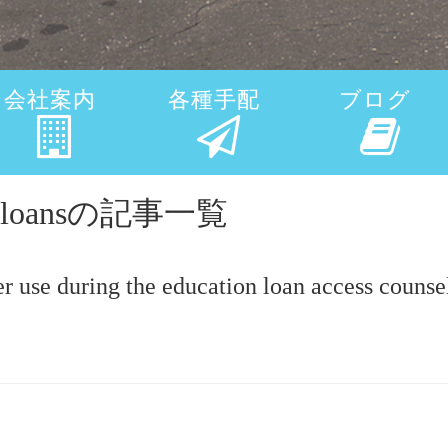
会社案内
各種手配
ブログ
day loansの記事一覧
r use during the education loan access counse