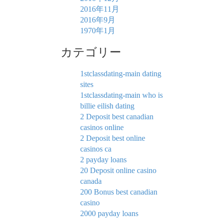
2016年11月
2016年9月
1970年1月
カテゴリー
1stclassdating-main dating
sites
1stclassdating-main who is
billie eilish dating
2 Deposit best canadian
casinos online
2 Deposit best online
casinos ca
2 payday loans
20 Deposit online casino
canada
200 Bonus best canadian
casino
2000 payday loans