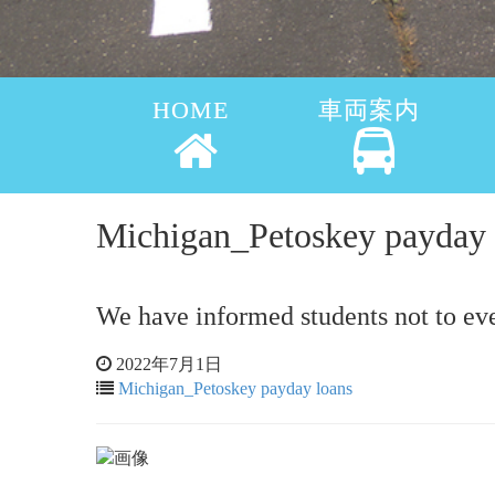
HOME
車両案内
Michigan_Petoskey pay
We have informed students not to eve
2022年7月1日
Michigan_Petoskey payday loans