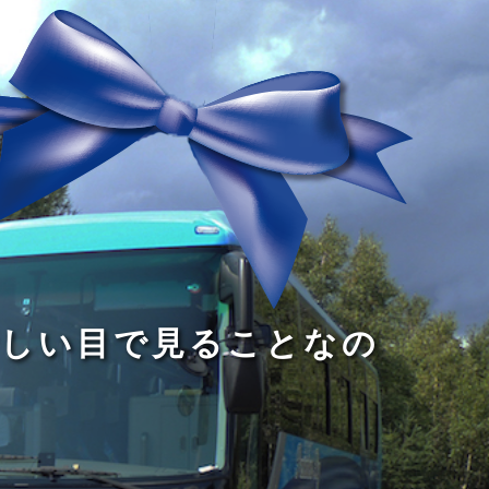
る
う
し
る
す
読
が
い
る
み
な
目
た
、
い
で
め
旅
小
見
で
を
さ
る
あ
す
な
こ
る
る
子
と
こ
供
な
と
が
の
だ
い
だ
る