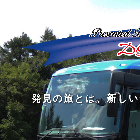
ど
ん
発
人
な
見
間
に
の
の
洗
旅
幅
練
旅
と
を
さ
を
は
広
れ
す
、
げ
た
る
新
る
大
し
の
も
人
い
は