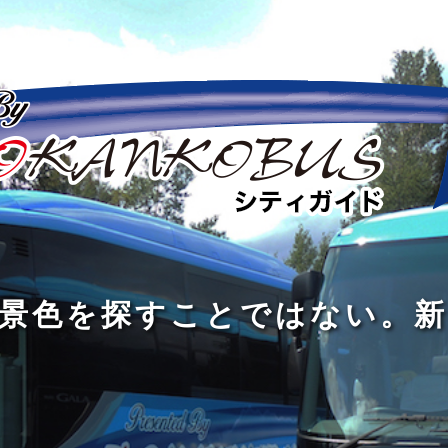
の
の
景
到
旅
私
は
中
色
着
は
旅
旅
は
3
に
を
す
の
の
真
つ
旅
も
探
る
の
過
過
あ
を
、
す
た
程
程
知
る
す
外
こ
に
に
め
識
。
る
に
と
の
こ
こ
で
人
た
出
で
大
そ
そ
は
と
め
た
は
き
価
価
な
会
に
く
な
な
値
値
く
い
旅
て
が
が
い
泉
、
、
を
し
で
あ
あ
。
旅
本
す
ょ
新
あ
る
る
を
を