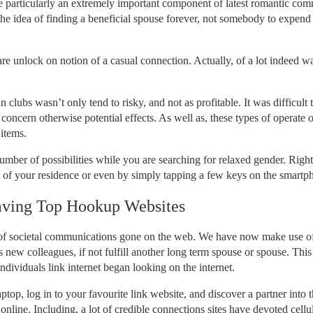
e particularly an extremely important component of latest romantic co
he idea of finding a beneficial spouse forever, not somebody to expend 
e unlock on notion of a casual connection. Actually, of a lot indeed wa
clubs wasn’t only tend to risky, and not as profitable. It was difficult 
ncern otherwise potential effects. As well as, these types of operate o
 items.
mber of possibilities while you are searching for relaxed gender. Rig
 of your residence or even by simply tapping a few keys on the smartp
aving Top Hookup Websites
e of societal communications gone on the web. We have now make use o
s new colleagues, if not fulfill another long term spouse or spouse. This
ndividuals link internet began looking on the internet.
ptop, log in to your favourite link website, and discover a partner into t
nline. Including, a lot of credible connections sites have devoted cellu