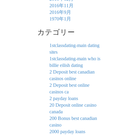
2016年11月
2016年9月
1970年1月
カテゴリー
1stclassdating-main dating
sites
1stclassdating-main who is
billie eilish dating
2 Deposit best canadian
casinos online
2 Deposit best online
casinos ca
2 payday loans
20 Deposit online casino
canada
200 Bonus best canadian
casino
2000 payday loans