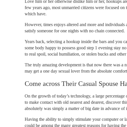
Love him or her otherwise dislike him or her, hookups ar
few years ago, most unmarried citizens were focused on t
which have.
However, times enjoys altered and more and individuals ar
satisfy someone for one nights with no chain connected.
Years back, selecting a hookup inside the bars and you can 
some body happy to possess good step 1 evening stay no co
to real spoil, social humiliation, or stolen bucks and other
The truly amazing development is that now there was a nu
may get a one day sexual lover from the absolute comfort
Come across Their Casual Spouse H
On the growth of today’s technology, a large percentag
to make contact with old nearest and dearest, discover thi
absolutely was simply a matter of big date in advance of i
Having the ability to simply stimulate your computer or la
could be among the many greatest reasons for having the o