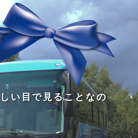
る
う
し
る
す
読
が
い
る
み
な
目
た
、
い
で
め
旅
小
見
で
を
さ
る
あ
す
な
こ
る
る
子
と
こ
供
な
と
が
の
だ
い
だ
る