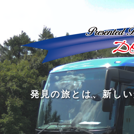
ど
ん
発
人
な
見
間
に
の
の
洗
旅
幅
練
旅
と
を
さ
を
は
広
れ
す
、
げ
た
る
新
る
大
し
の
も
人
い
は