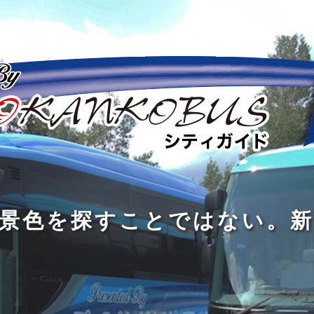
の
の
景
到
旅
私
は
中
色
着
は
旅
旅
は
3
に
を
す
の
の
真
つ
旅
も
探
る
の
過
過
あ
を
、
す
た
程
程
知
る
す
外
こ
に
に
め
識
。
る
に
と
の
こ
こ
で
人
た
出
で
大
そ
そ
は
と
め
た
は
き
価
価
な
会
に
く
な
な
値
値
く
い
旅
て
が
が
い
泉
、
、
を
し
で
あ
あ
。
旅
本
す
ょ
新
あ
る
る
を
を