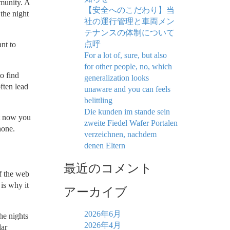
mmunity. A
【安全へのこだわり】当
the night
社の運行管理と車両メン
テナンスの体制について
点呼
nt to
For a lot of, sure, but also
for other people, no, which
to find
generalization looks
ften lead
unaware and you can feels
belittling
Die kunden im stande sein
ht now you
zweite Fiedel Wafer Portalen
hone.
verzeichnen, nachdem
denen Eltern
最近のコメント
f the web
 is why it
アーカイブ
2026年6月
he nights
2026年4月
lar