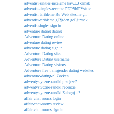
adventist-singles-inceleme kayД±t olmak
adventist-singles-recenze PЕ™ihlГЎsit se
adventist-tarihleme Bu Web sitesine git
adventist-tarihleme gГ¶zden geГ§irmek
adventistsingles sign in
adventure dating dating
Adventure Dating online
adventure dating review
adventure dating sign in
Adventure Dating sites
Adventure Dating username
Adventure Dating visitors
Adventure free transgender dating websites
adventure-dating-nl Zoeken
adwentystyczne-randki przejrze?
adwentystyczne-randki recenzje
adwentystyczne-randki Zaloguj si?
affair-chat-rooms login
affair-chat-rooms review
affair-chat-rooms sign in