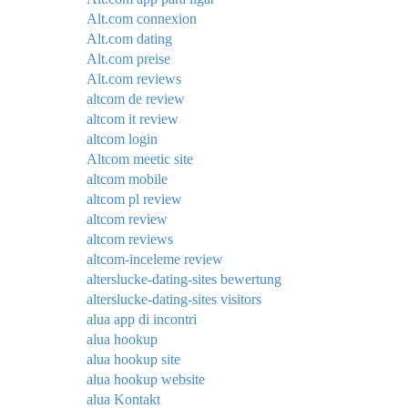
Alt.com connexion
Alt.com dating
Alt.com preise
Alt.com reviews
altcom de review
altcom it review
altcom login
Altcom meetic site
altcom mobile
altcom pl review
altcom review
altcom reviews
altcom-inceleme review
alterslucke-dating-sites bewertung
alterslucke-dating-sites visitors
alua app di incontri
alua hookup
alua hookup site
alua hookup website
alua Kontakt