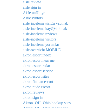
aisle review
aisle sign in
Aisle unf?hige
Aisle visitors
aisle-inceleme giriЕџ yapmak
aisle-inceleme kayД±t olmak
aisle-inceleme reviews
aisle-inceleme visitors
aisle-inceleme yorumlar
aisle-overzicht MOBILE
akron escort index
akron escort near me
akron escort radar
akron escort service
akron escort sites
akron find an escort
akron nude escort
akron reviews
akron sign in
Akron+OH+Ohio hookup sites