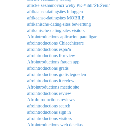
africke-seznamovaci-weby PЕ™ihlГЎЕЎenГ­
afrikaanse-datingsites Inloggen
afrikaanse-datingsites MOBILE
afrikanische-dating-sites bewertung
afrikanische-dating-sites visitors
Afrointroductions aplicacion para ligar
afrointroductions Chiacchierare
afrointroductions espa?a
afrointroductions fr review
Afrointroductions frauen app
afrointroductions gratis
afrointroductions gratis tegoeden
afrointroductions it review
Afrointroductions meetic site
afrointroductions review
AfroIntroductions reviews
afrointroductions search
afrointroductions sign in
afrointroductions visitors
Afrointroductions web de citas