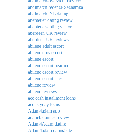
abdlmatch-overzicht Review
abdlmatch-recenze Seznamka
abdlmatch_NL dating
abenteuer-dating review
abenteuer-dating visitors
aberdeen UK review
aberdeen UK reviews
abilene adult escort
abilene eros escort
abilene escort
abilene escort near me
abilene escort review
abilene escort sites
abilene review
abilene reviews
ace cash installment loans
ace payday loans
Adam4adam app
adam4adam cs review
Adam4Adam dating
Adam4adam dating site