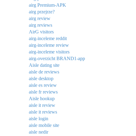
airg Premium-APK
airg przejrze?
airg review
airg reviews
AirG visitors
airg-inceleme reddit
airg-inceleme review
airg-inceleme visitors
airg-overzicht BRAND1-app
Aisle dating site
aisle de reviews
aisle desktop
aisle es review
aisle fr reviews
Aisle hookup
aisle it review
aisle it reviews
aisle login
aisle mobile site
aisle nedir