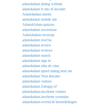
adam4adam dating website
adam4adam fr sito di incontri
Adam4adam meetic
adam4adam mobile site
Adam4Adam quizzes
adam4adam recensione
Adam4adam recenzja
adam4adam rese?as
adam4adam review
adam4adam reviews
adam4adam search
adam4adam sign in
adam4adam sitio de citas
adam4adam speed dating near me
adam4adam Veut discuter
adam4adam visitors
adam4adam Zaloguj si?
adam4adam-inceleme visitors
adam4adam-inceleme yorumlar
adam4adam-overzicht beoordelingen