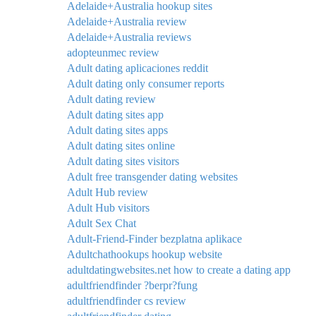
Adelaide+Australia hookup sites
Adelaide+Australia review
Adelaide+Australia reviews
adopteunmec review
Adult dating aplicaciones reddit
Adult dating only consumer reports
Adult dating review
Adult dating sites app
Adult dating sites apps
Adult dating sites online
Adult dating sites visitors
Adult free transgender dating websites
Adult Hub review
Adult Hub visitors
Adult Sex Chat
Adult-Friend-Finder bezplatna aplikace
Adultchathookups hookup website
adultdatingwebsites.net how to create a dating app
adultfriendfinder ?berpr?fung
adultfriendfinder cs review