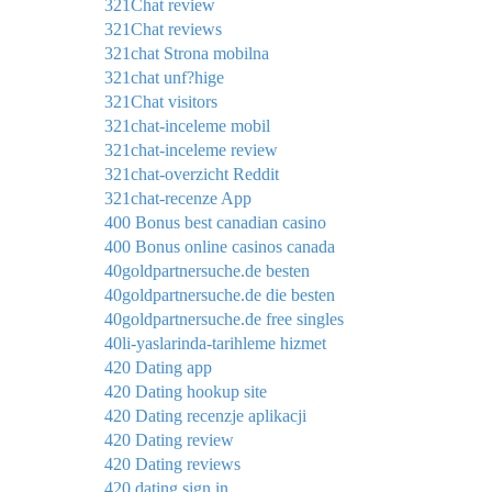
321Chat review
321Chat reviews
321chat Strona mobilna
321chat unf?hige
321Chat visitors
321chat-inceleme mobil
321chat-inceleme review
321chat-overzicht Reddit
321chat-recenze App
400 Bonus best canadian casino
400 Bonus online casinos canada
40goldpartnersuche.de besten
40goldpartnersuche.de die besten
40goldpartnersuche.de free singles
40li-yaslarinda-tarihleme hizmet
420 Dating app
420 Dating hookup site
420 Dating recenzje aplikacji
420 Dating review
420 Dating reviews
420 dating sign in