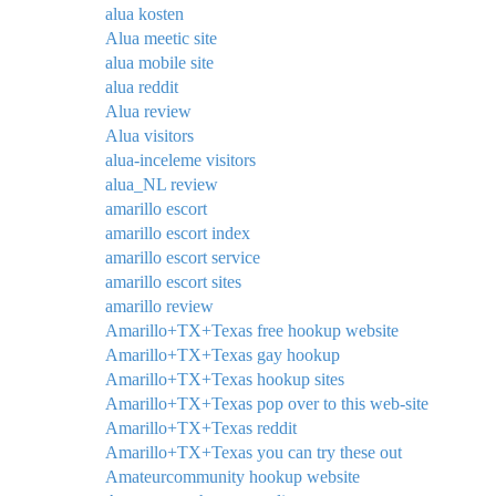
alua kosten
Alua meetic site
alua mobile site
alua reddit
Alua review
Alua visitors
alua-inceleme visitors
alua_NL review
amarillo escort
amarillo escort index
amarillo escort service
amarillo escort sites
amarillo review
Amarillo+TX+Texas free hookup website
Amarillo+TX+Texas gay hookup
Amarillo+TX+Texas hookup sites
Amarillo+TX+Texas pop over to this web-site
Amarillo+TX+Texas reddit
Amarillo+TX+Texas you can try these out
Amateurcommunity hookup website