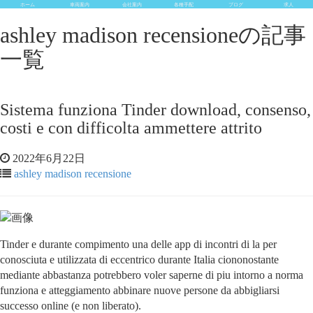
ホーム
車両案内
会社案内
各種手配
ブログ
求人
ashley madison recensioneの記事
一覧
Sistema funziona Tinder download, consenso,
costi e con difficolta ammettere attrito
2022年6月22日
ashley madison recensione
Tinder e durante compimento una delle app di incontri di la per
conosciuta e utilizzata di eccentrico durante Italia ciononostante
mediante abbastanza potrebbero voler saperne di piu intorno a norma
funziona e atteggiamento abbinare nuove persone da abbigliarsi
successo online (e non liberato).