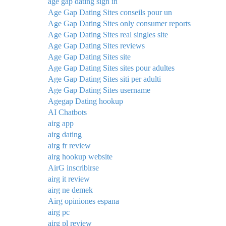
age gap dating sign in
Age Gap Dating Sites conseils pour un
Age Gap Dating Sites only consumer reports
Age Gap Dating Sites real singles site
Age Gap Dating Sites reviews
Age Gap Dating Sites site
Age Gap Dating Sites sites pour adultes
Age Gap Dating Sites siti per adulti
Age Gap Dating Sites username
Agegap Dating hookup
AI Chatbots
airg app
airg dating
airg fr review
airg hookup website
AirG inscribirse
airg it review
airg ne demek
Airg opiniones espana
airg pc
airg pl review