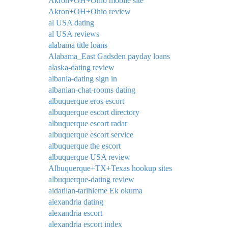
Akron+OH+Ohio mobile site
Akron+OH+Ohio review
al USA dating
al USA reviews
alabama title loans
Alabama_East Gadsden payday loans
alaska-dating review
albania-dating sign in
albanian-chat-rooms dating
albuquerque eros escort
albuquerque escort directory
albuquerque escort radar
albuquerque escort service
albuquerque the escort
albuquerque USA review
Albuquerque+TX+Texas hookup sites
albuquerque-dating review
aldatilan-tarihleme Ek okuma
alexandria dating
alexandria escort
alexandria escort index