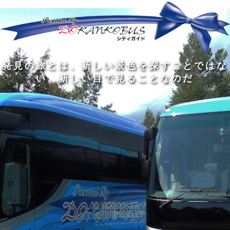
発
ど
旅
人
見
ん
を
間
の
な
す
の
旅
に
る
旅
私
幅
旅
と
旅
洗
の
は
は
を
の
は
の
練
は
真
旅
広
過
、
過
さ
到
の
を
げ
程
新
程
れ
着
知
す
る
に
し
に
た
す
識
る
も
こ
い
こ
大
る
の
た
の
そ
景
そ
人
た
大
め
は
価
色
価
の
め
き
に
3
値
を
値
中
で
な
つ
旅
が
探
が
に
は
泉
あ
を
あ
す
あ
も
な
で
る
す
る
こ
る
、
く
あ
。
る
と
外
、
る
人
で
に
旅
と
は
出
を
会
な
た
す
く
て
い
い
し
。
、
ょ
新
本
う
し
を
が
い
読
る
な
目
み
た
い
で
、
め
小
見
旅
で
さ
る
を
あ
な
こ
す
る
子
と
る
供
な
こ
が
の
と
い
だ
だ
る