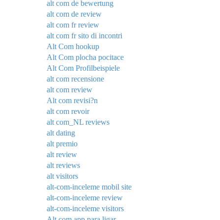
alt com de bewertung
alt com de review
alt com fr review
alt com fr sito di incontri
Alt Com hookup
Alt Com plocha pocitace
Alt Com Profilbeispiele
alt com recensione
alt com review
Alt com revisi?n
alt com revoir
alt com_NL reviews
alt dating
alt premio
alt review
alt reviews
alt visitors
alt-com-inceleme mobil site
alt-com-inceleme review
alt-com-inceleme visitors
Alt.com app para ligar