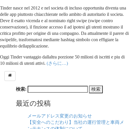
Tinder nasce nel 2012 e nel societa di incluso opportunita diventa una
delle app piuttosto chiacchierate nello ambito di autoritario il societa.
Deve il esatto vicenda e al nominato right swipe (swipe contro
conservazione), il finzione accesso il ad ipotesi gli utenti mostrano il
critica profitto per origine di una compagno. Da attualmente il parere di
swipelife, trasformatosi mediante hashtag simbolo con effigiare la
equilibrio dellapplicazione.
Oggi Tinder vantaggio dallaltra porzione 50 milioni di iscritti e piu di
10 milioni di utenti attivi.
(さらに…)
検索:
最近の投稿
メールアドレス変更のお知らせ
【安全へのこだわり】当社の運行管理と車両メ
ンテナンスの体制について