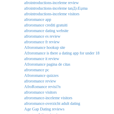
afrointroductions-inceleme review
afrointroductions-inceleme tanД±Еџma
afrointroductions-inceleme visitors
afroromance app
afroromance crediti gratuiti
afroromance dating website
afroromance es review
afroromance fr review
Afroromance hookup site
Afroromance is there a dating app for under 18
afroromance it review
Afroromance pagina de citas
afroromance pc
Afroromance quizzes
afroromance review
AfroRomance revisi?n
afroromance visitors
afroromance-inceleme visitors
afroromance-overzicht adult dating
Age Gap Dating reviews