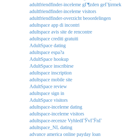
adultfriendfinder-inceleme gГ¶zden geГ§irmek
adultfriendfinder-inceleme visitors
adultfriendfinder-overzicht beoordelingen
adultspace app di incontri
adultspace avis site de rencontre
adultspace crediti gratuiti
AdultSpace dating
adultspace espa?a
AdultSpace hookup
AdultSpace inscribirse
adultspace inscription
adultspace mobile site
AdultSpace review
adultspace sign in
AdultSpace visitors
adultspace-inceleme dating
adultspace-inceleme visitors
adultspace-recenze VyhledГЎvГЎnГ­
adultspace_NL dating
advance america online payday loan