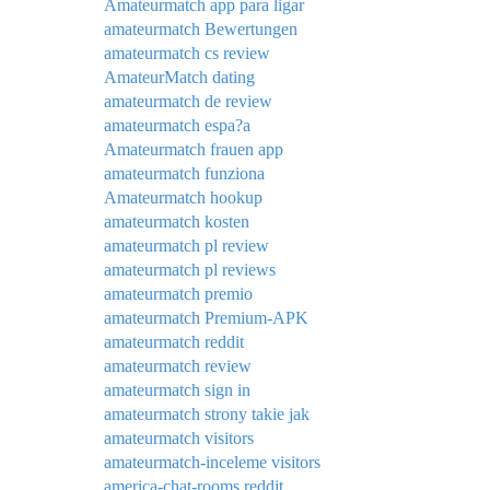
Amateurmatch app para ligar
amateurmatch Bewertungen
amateurmatch cs review
AmateurMatch dating
amateurmatch de review
amateurmatch espa?a
Amateurmatch frauen app
amateurmatch funziona
Amateurmatch hookup
amateurmatch kosten
amateurmatch pl review
amateurmatch pl reviews
amateurmatch premio
amateurmatch Premium-APK
amateurmatch reddit
amateurmatch review
amateurmatch sign in
amateurmatch strony takie jak
amateurmatch visitors
amateurmatch-inceleme visitors
america-chat-rooms reddit