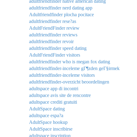
adultfriendfinder native american dating
adultfriendfinder nerd dating app
Adultfriendfinder plocha pocitace
adultfriendfinder rese?as
AdultFriendFinder review
adultfriendfinder reviews
adultfriendfinder revoir
adultfriendfinder speed dating
AdultFriendFinder visitors
adultfriendfinder who is megan fox dating
adultfriendfinder-inceleme gГ¶zden geГ§irmek
adultfriendfinder-inceleme visitors
adultfriendfinder-overzicht beoordelingen
adultspace app di incontri
adultspace avis site de rencontre
adultspace crediti gratuiti
AdultSpace dating
adultspace espa?a
AdultSpace hookup
AdultSpace inscribirse
adultspace inscription