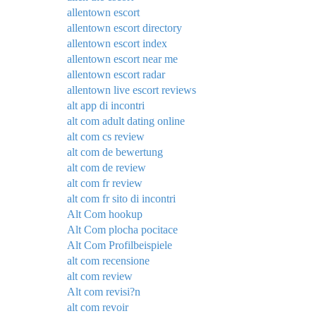
allentown escort
allentown escort directory
allentown escort index
allentown escort near me
allentown escort radar
allentown live escort reviews
alt app di incontri
alt com adult dating online
alt com cs review
alt com de bewertung
alt com de review
alt com fr review
alt com fr sito di incontri
Alt Com hookup
Alt Com plocha pocitace
Alt Com Profilbeispiele
alt com recensione
alt com review
Alt com revisi?n
alt com revoir