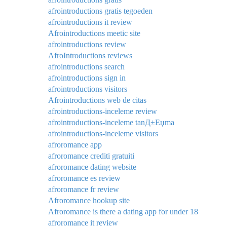
afrointroductions gratis tegoeden
afrointroductions it review
Afrointroductions meetic site
afrointroductions review
AfroIntroductions reviews
afrointroductions search
afrointroductions sign in
afrointroductions visitors
Afrointroductions web de citas
afrointroductions-inceleme review
afrointroductions-inceleme tanД±Еџma
afrointroductions-inceleme visitors
afroromance app
afroromance crediti gratuiti
afroromance dating website
afroromance es review
afroromance fr review
Afroromance hookup site
Afroromance is there a dating app for under 18
afroromance it review