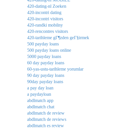
420-dating-nl Zoeken
420-incontri dating
420-incontri visitors
420-randki mobilny
420-rencontres visitors
420-tarihleme gГ¶zden geГ§irmek
500 payday loans
500 payday loans online
5000 payday loans
60 day payday loans
60-yas-ustu-tarihleme yorumlar
90 day payday loans
90day payday loans
a pay day loan
a paydayloan
abdlmatch app
abdlmatch chat
abdlmatch de review
abdlmatch de reviews
abdlmatch es review