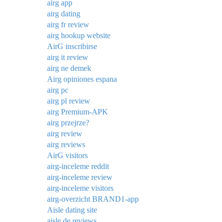
airg app
airg dating
airg fr review
airg hookup website
AirG inscribirse
airg it review
airg ne demek
Airg opiniones espana
airg pc
airg pl review
airg Premium-APK
airg przejrze?
airg review
airg reviews
AirG visitors
airg-inceleme reddit
airg-inceleme review
airg-inceleme visitors
airg-overzicht BRAND1-app
Aisle dating site
aisle de reviews