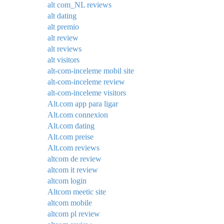
alt com_NL reviews
alt dating
alt premio
alt review
alt reviews
alt visitors
alt-com-inceleme mobil site
alt-com-inceleme review
alt-com-inceleme visitors
Alt.com app para ligar
Alt.com connexion
Alt.com dating
Alt.com preise
Alt.com reviews
altcom de review
altcom it review
altcom login
Altcom meetic site
altcom mobile
altcom pl review