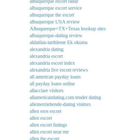
albuquerque escort radar
albuquerque escort service
albuquerque the escort
albuquerque USA review
Albuquerque+TX+Texas hookup sites
albuquerque-dating review
aldatilan-tarihleme Ek okuma
alexandria dating
alexandria escort
alexandria escort index
alexandria live escort reviews
all american payday loans
all payday loans online
allacciare visitors
allamericandating.com tender dating
alleinerziehende-dating visitors
allen eros escort
allen escort
allen escort listings
allen escort near me
allen the escort