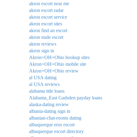
akron escort near me
akron escort radar
akron escort service
akron escort sites
akron find an escort
akron nude escort
akron reviews
akron sign in
Akron+OH+Ohio hookup sites
Akron+OH+Ohio mobile site
Akron+OH+Ohio review
al USA dating
al USA reviews
alabama title loans
Alabama_East Gadsden payday loans
alaska-dating review
albania-dating sign in
albanian-chat-rooms dating
albuquerque eros escort
albuquerque escort directory