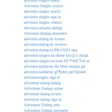
adventist singles reddit
Adventist Singles review
adventist singles search
adventist singles sign in
adventist singles visitors
adventist-arkadas dating
Adventist-Dating abmelden
adventist-dating-de kosten
adventist-dating-de reviews
adventist-dating-nl BRAND1-app
adventist-singles-inceleme kayД±t olmak
adventist-singles-recenze PЕ™ihlГЎsit se
adventist-tarihleme Bu Web sitesine git
adventist-tarihleme gГ¶zden geГ§irmek
adventistsingles sign in
adventure dating dating
Adventure Dating online
adventure dating review
adventure dating sign in
Adventure Dating sites
Adventure Dating username