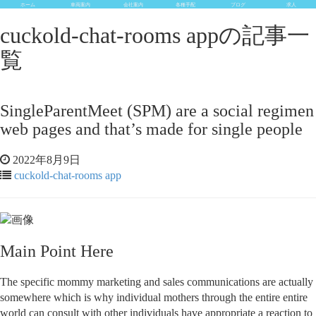
ホーム
車両案内
会社案内
各種手配
ブログ
求人
cuckold-chat-rooms appの記事一
覧
SingleParentMeet (SPM) are a social regimen
web pages and that’s made for single people
2022年8月9日
cuckold-chat-rooms app
Main Point Here
The specific mommy marketing and sales communications are actually
somewhere which is why individual mothers through the entire entire
world can consult with other individuals have appropriate a reaction to