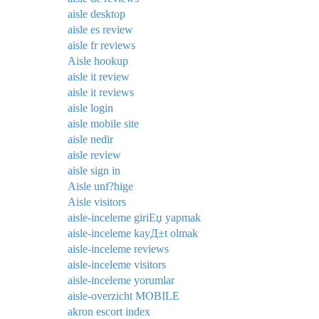
aisle desktop
aisle es review
aisle fr reviews
Aisle hookup
aisle it review
aisle it reviews
aisle login
aisle mobile site
aisle nedir
aisle review
aisle sign in
Aisle unf?hige
Aisle visitors
aisle-inceleme giriЕџ yapmak
aisle-inceleme kayД±t olmak
aisle-inceleme reviews
aisle-inceleme visitors
aisle-inceleme yorumlar
aisle-overzicht MOBILE
akron escort index