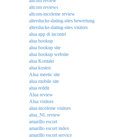
altcom review
altcom reviews
altcom-inceleme review
alterslucke-dating-sites bewertung
alterslucke-dating-sites visitors
alua app di incontri
alua hookup
alua hookup site
alua hookup website
alua Kontakt
alua kosten
Alua meetic site
alua mobile site
alua reddit
Alua review
Alua visitors
alua-inceleme visitors
alua_NL review
amarillo escort
amarillo escort index
amarillo escort service