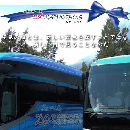
発
ど
旅
人
見
ん
を
間
の
な
す
の
旅
に
る
旅
私
幅
旅
と
旅
洗
の
は
は
を
の
は
の
練
は
真
旅
広
過
、
過
さ
到
の
を
げ
程
新
程
れ
着
知
す
る
に
し
に
た
す
識
る
も
こ
い
こ
大
る
の
た
の
そ
景
そ
人
た
大
め
は
価
色
価
の
め
き
に
3
値
を
値
中
で
な
つ
旅
が
探
が
に
は
泉
あ
を
あ
す
あ
も
な
で
る
す
る
こ
る
、
く
あ
。
る
と
外
、
る
人
で
に
旅
と
は
出
を
会
な
た
す
く
て
い
い
し
。
、
ょ
新
本
う
し
を
が
い
読
る
な
目
み
た
い
で
、
め
小
見
旅
で
さ
る
を
あ
な
こ
す
る
子
と
る
供
な
こ
が
の
と
い
だ
だ
る