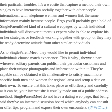
their particular troubles. It’s a website that capture a method their own
singles to have interaction socially together with other people
international with telephone we men and women link the same
information mainly because people. Ergo you’ll probably get a hold of
SingleParentMeet kind of a cultural webpages by which individual
individuals will discover numerous experts who is able to explore his
or her strategies or feedback working together with group, or they may
be ready determine attitude from other similar individuals.
As to SingleParentMeet, they would like to permit individual
individuals choose match experience. This is why , theyve a part
wherever solitary parents can publish their particular customers and
place their unique photographs and information within it. They’re
capable can be obtained with an alternative to satisfy much more
specific both men and women for regional area and setup a date on
their own. To ensure that this takes place as effortlessly and carefully
as it can be, your internet site is usually made out of a public address
method. SingleParentMeet do not have a dating web page, that being
said they’ve an internet discussion board which anybody can consult
or offer tips, program and expose their own encounters.
(さらに…)