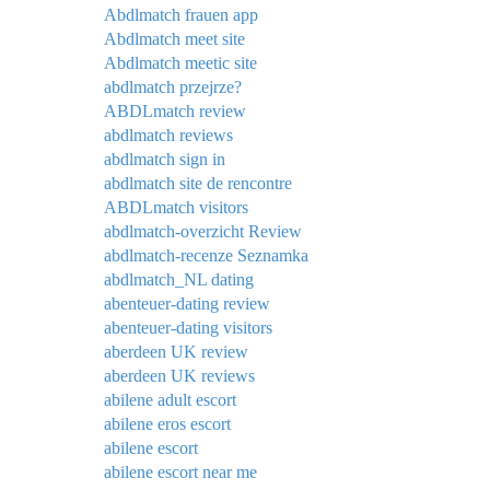
Abdlmatch frauen app
Abdlmatch meet site
Abdlmatch meetic site
abdlmatch przejrze?
ABDLmatch review
abdlmatch reviews
abdlmatch sign in
abdlmatch site de rencontre
ABDLmatch visitors
abdlmatch-overzicht Review
abdlmatch-recenze Seznamka
abdlmatch_NL dating
abenteuer-dating review
abenteuer-dating visitors
aberdeen UK review
aberdeen UK reviews
abilene adult escort
abilene eros escort
abilene escort
abilene escort near me