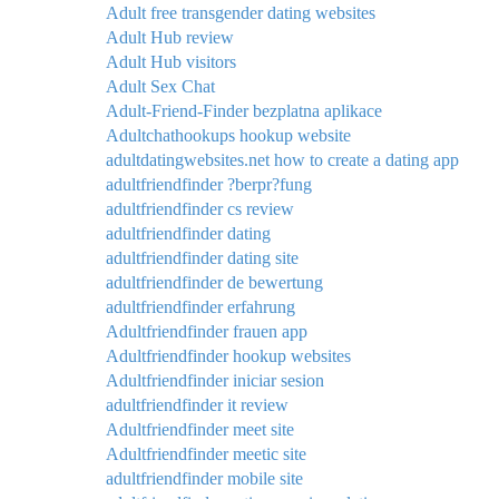
Adult free transgender dating websites
Adult Hub review
Adult Hub visitors
Adult Sex Chat
Adult-Friend-Finder bezplatna aplikace
Adultchathookups hookup website
adultdatingwebsites.net how to create a dating app
adultfriendfinder ?berpr?fung
adultfriendfinder cs review
adultfriendfinder dating
adultfriendfinder dating site
adultfriendfinder de bewertung
adultfriendfinder erfahrung
Adultfriendfinder frauen app
Adultfriendfinder hookup websites
Adultfriendfinder iniciar sesion
adultfriendfinder it review
Adultfriendfinder meet site
Adultfriendfinder meetic site
adultfriendfinder mobile site