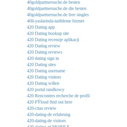
40goldpartnersuche.de besten
40goldpartnersuche.de die besten
40goldpartnersuche.de free singles
40li-yaslarinda-tarihleme hizmet
420 Dating app
420 Dating hookup site
420 Dating recenzje aplikacji
420 Dating review
420 Dating reviews
420 dating sign in
420 Dating sites
420 Dating username
420 Dating visitors
420 Dating willen
420 portal randkowy
420 Rencontres recherche de profil
420 РЎloud find out here
420-citas review
420-dating-de erfahrung
420-dating-de visitors
420-dating-nl MOBILE