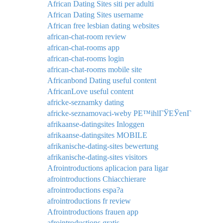
African Dating Sites siti per adulti
African Dating Sites username
African free lesbian dating websites
african-chat-room review
african-chat-rooms app
african-chat-rooms login
african-chat-rooms mobile site
Africanbond Dating useful content
AfricanLove useful content
africke-seznamky dating
africke-seznamovaci-weby PЕ™ihlГЎЕЎenГ­
afrikaanse-datingsites Inloggen
afrikaanse-datingsites MOBILE
afrikanische-dating-sites bewertung
afrikanische-dating-sites visitors
Afrointroductions aplicacion para ligar
afrointroductions Chiacchierare
afrointroductions espa?a
afrointroductions fr review
Afrointroductions frauen app
afrointroductions gratis