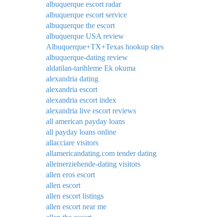
albuquerque escort radar
albuquerque escort service
albuquerque the escort
albuquerque USA review
Albuquerque+TX+Texas hookup sites
albuquerque-dating review
aldatilan-tarihleme Ek okuma
alexandria dating
alexandria escort
alexandria escort index
alexandria live escort reviews
all american payday loans
all payday loans online
allacciare visitors
allamericandating.com tender dating
alleinerziehende-dating visitors
allen eros escort
allen escort
allen escort listings
allen escort near me