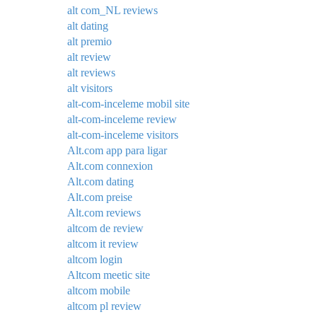
alt com_NL reviews
alt dating
alt premio
alt review
alt reviews
alt visitors
alt-com-inceleme mobil site
alt-com-inceleme review
alt-com-inceleme visitors
Alt.com app para ligar
Alt.com connexion
Alt.com dating
Alt.com preise
Alt.com reviews
altcom de review
altcom it review
altcom login
Altcom meetic site
altcom mobile
altcom pl review