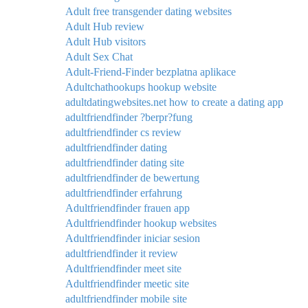
Adult free transgender dating websites
Adult Hub review
Adult Hub visitors
Adult Sex Chat
Adult-Friend-Finder bezplatna aplikace
Adultchathookups hookup website
adultdatingwebsites.net how to create a dating app
adultfriendfinder ?berpr?fung
adultfriendfinder cs review
adultfriendfinder dating
adultfriendfinder dating site
adultfriendfinder de bewertung
adultfriendfinder erfahrung
Adultfriendfinder frauen app
Adultfriendfinder hookup websites
Adultfriendfinder iniciar sesion
adultfriendfinder it review
Adultfriendfinder meet site
Adultfriendfinder meetic site
adultfriendfinder mobile site