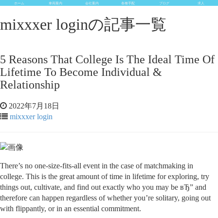
ホーム
車両案内
会社案内
各種手配
ブログ
求人
mixxxer loginの記事一覧
5 Reasons That College Is The Ideal Time Of
Lifetime To Become Individual &
Relationship
2022年7月18日
mixxxer login
There’s no one-size-fits-all event in the case of matchmaking in
college. This is the great amount of time in lifetime for exploring, try
things out, cultivate, and find out exactly who you may be вЂ” and
therefore can happen regardless of whether you’re solitary, going out
with flippantly, or in an essential commitment.