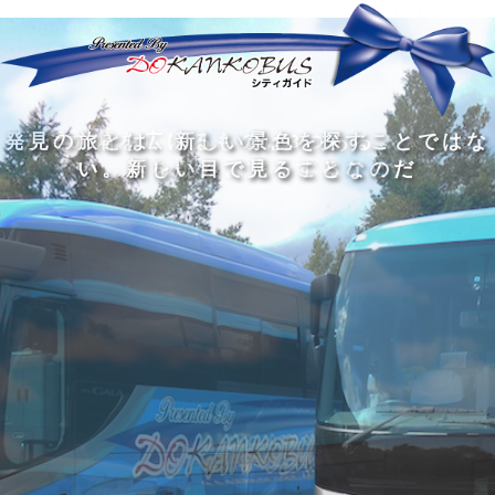
発
ど
旅
人
見
ん
を
間
の
な
す
の
旅
に
る
旅
私
幅
旅
と
旅
洗
の
は
は
を
の
は
の
練
は
真
旅
広
過
、
過
さ
到
の
を
げ
程
新
程
れ
着
知
す
る
に
し
に
た
す
識
る
も
こ
い
こ
大
る
の
た
の
そ
景
そ
人
た
大
め
は
価
色
価
の
め
き
に
3
値
を
値
中
で
な
つ
旅
が
探
が
に
は
泉
あ
を
あ
す
あ
も
な
で
る
す
る
こ
る
、
く
あ
。
る
と
外
、
る
人
で
に
旅
と
は
出
を
会
な
た
す
く
て
い
い
し
。
、
ょ
新
本
う
し
を
が
い
読
る
な
目
み
た
い
で
、
め
小
見
旅
で
さ
る
を
あ
な
こ
す
る
子
と
る
供
な
こ
が
の
と
い
だ
だ
る