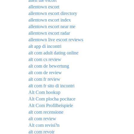
allen the escort
allentown escort
allentown escort directory
allentown escort index
allentown escort near me
allentown escort radar
allentown live escort reviews
alt app di incontri
alt com adult dating online
alt com cs review
alt com de bewertung
alt com de review
alt com fr review
alt com fr sito di incontri
Alt Com hookup
Alt Com plocha pocitace
Alt Com Profilbeispiele
alt com recensione
alt com review
Alt com revisi?n
alt com revoir