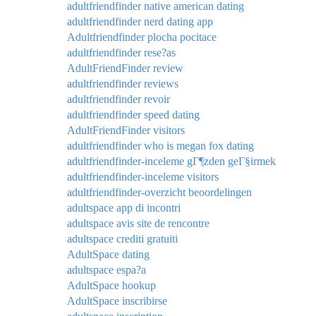
adultfriendfinder native american dating
adultfriendfinder nerd dating app
Adultfriendfinder plocha pocitace
adultfriendfinder rese?as
AdultFriendFinder review
adultfriendfinder reviews
adultfriendfinder revoir
adultfriendfinder speed dating
AdultFriendFinder visitors
adultfriendfinder who is megan fox dating
adultfriendfinder-inceleme gГ¶zden geГ§irmek
adultfriendfinder-inceleme visitors
adultfriendfinder-overzicht beoordelingen
adultspace app di incontri
adultspace avis site de rencontre
adultspace crediti gratuiti
AdultSpace dating
adultspace espa?a
AdultSpace hookup
AdultSpace inscribirse