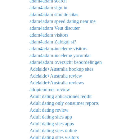
adam4adam search
adam4adam sign in
adam4adam sitio de citas
adam4adam speed dating near me
adam4adam Veut discuter
adam4adam visitors
adam4adam Zaloguj si?
adam4adam-inceleme visitors
adam4adam-inceleme yorumlar
adam4adam-overzicht beoordelingen
Adelaide+Australia hookup sites
Adelaide+Australia review
Adelaide+Australia reviews
adopteunmec review
Adult dating aplicaciones reddit
Adult dating only consumer reports
Adult dating review
Adult dating sites app
Adult dating sites apps
Adult dating sites online
Adult dating sites visitors