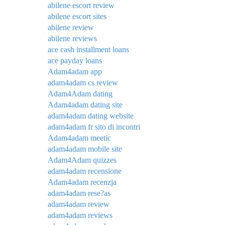
abilene escort review
abilene escort sites
abilene review
abilene reviews
ace cash installment loans
ace payday loans
Adam4adam app
adam4adam cs review
Adam4Adam dating
Adam4adam dating site
adam4adam dating website
adam4adam fr sito di incontri
Adam4adam meetic
adam4adam mobile site
Adam4Adam quizzes
adam4adam recensione
Adam4adam recenzja
adam4adam rese?as
adam4adam review
adam4adam reviews