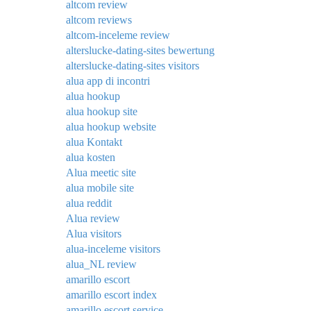
altcom review
altcom reviews
altcom-inceleme review
alterslucke-dating-sites bewertung
alterslucke-dating-sites visitors
alua app di incontri
alua hookup
alua hookup site
alua hookup website
alua Kontakt
alua kosten
Alua meetic site
alua mobile site
alua reddit
Alua review
Alua visitors
alua-inceleme visitors
alua_NL review
amarillo escort
amarillo escort index
amarillo escort service