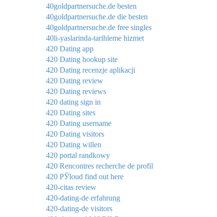
40goldpartnersuche.de besten
40goldpartnersuche.de die besten
40goldpartnersuche.de free singles
40li-yaslarinda-tarihleme hizmet
420 Dating app
420 Dating hookup site
420 Dating recenzje aplikacji
420 Dating review
420 Dating reviews
420 dating sign in
420 Dating sites
420 Dating username
420 Dating visitors
420 Dating willen
420 portal randkowy
420 Rencontres recherche de profil
420 РЎloud find out here
420-citas review
420-dating-de erfahrung
420-dating-de visitors