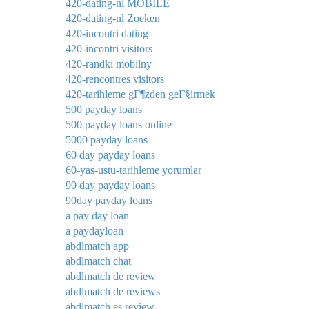
420-dating-nl MOBILE
420-dating-nl Zoeken
420-incontri dating
420-incontri visitors
420-randki mobilny
420-rencontres visitors
420-tarihleme gГ¶zden geГ§irmek
500 payday loans
500 payday loans online
5000 payday loans
60 day payday loans
60-yas-ustu-tarihleme yorumlar
90 day payday loans
90day payday loans
a pay day loan
a paydayloan
abdlmatch app
abdlmatch chat
abdlmatch de review
abdlmatch de reviews
abdlmatch es review