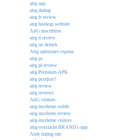
airg app
airg dating
airg fr review
airg hookup website
AirG inscribirse
airg it review
airg ne demek
Airg opiniones espana
airg pc
airg pl review
airg Premium-APK
airg przejrze?
airg review
airg reviews
AirG visitors
airg-inceleme reddit
airg-inceleme review
airg-inceleme visitors
airg-overzicht BRAND1-app
Aisle dating site