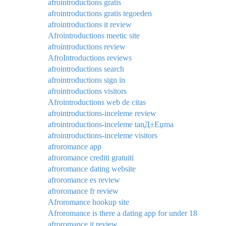
afrointroductions gratis
afrointroductions gratis tegoeden
afrointroductions it review
Afrointroductions meetic site
afrointroductions review
AfroIntroductions reviews
afrointroductions search
afrointroductions sign in
afrointroductions visitors
Afrointroductions web de citas
afrointroductions-inceleme review
afrointroductions-inceleme tanД±Еџma
afrointroductions-inceleme visitors
afroromance app
afroromance crediti gratuiti
afroromance dating website
afroromance es review
afroromance fr review
Afroromance hookup site
Afroromance is there a dating app for under 18
afroromance it review