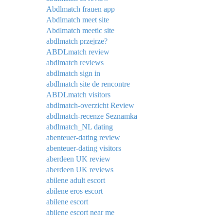
Abdlmatch frauen app
Abdlmatch meet site
Abdlmatch meetic site
abdlmatch przejrze?
ABDLmatch review
abdlmatch reviews
abdlmatch sign in
abdlmatch site de rencontre
ABDLmatch visitors
abdlmatch-overzicht Review
abdlmatch-recenze Seznamka
abdlmatch_NL dating
abenteuer-dating review
abenteuer-dating visitors
aberdeen UK review
aberdeen UK reviews
abilene adult escort
abilene eros escort
abilene escort
abilene escort near me