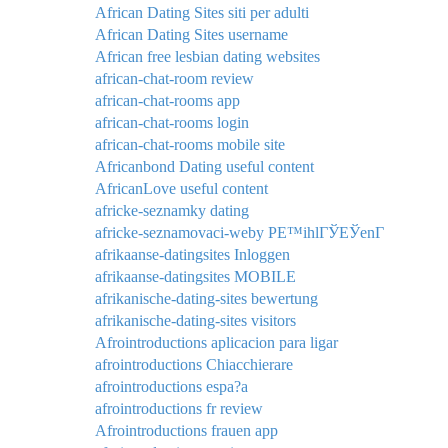
African Dating Sites siti per adulti
African Dating Sites username
African free lesbian dating websites
african-chat-room review
african-chat-rooms app
african-chat-rooms login
african-chat-rooms mobile site
Africanbond Dating useful content
AfricanLove useful content
africke-seznamky dating
africke-seznamovaci-weby PЕ™ihlГЎЕЎenГ­
afrikaanse-datingsites Inloggen
afrikaanse-datingsites MOBILE
afrikanische-dating-sites bewertung
afrikanische-dating-sites visitors
Afrointroductions aplicacion para ligar
afrointroductions Chiacchierare
afrointroductions espa?a
afrointroductions fr review
Afrointroductions frauen app