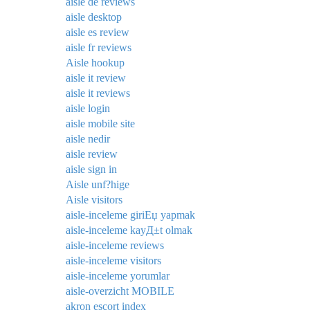
aisle de reviews
aisle desktop
aisle es review
aisle fr reviews
Aisle hookup
aisle it review
aisle it reviews
aisle login
aisle mobile site
aisle nedir
aisle review
aisle sign in
Aisle unf?hige
Aisle visitors
aisle-inceleme giriЕџ yapmak
aisle-inceleme kayД±t olmak
aisle-inceleme reviews
aisle-inceleme visitors
aisle-inceleme yorumlar
aisle-overzicht MOBILE
akron escort index