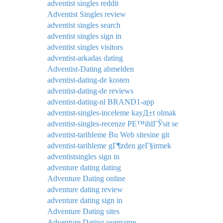
adventist singles reddit
Adventist Singles review
adventist singles search
adventist singles sign in
adventist singles visitors
adventist-arkadas dating
Adventist-Dating abmelden
adventist-dating-de kosten
adventist-dating-de reviews
adventist-dating-nl BRAND1-app
adventist-singles-inceleme kayД±t olmak
adventist-singles-recenze PЕ™ihlГЎsit se
adventist-tarihleme Bu Web sitesine git
adventist-tarihleme gГ¶zden geГ§irmek
adventistsingles sign in
adventure dating dating
Adventure Dating online
adventure dating review
adventure dating sign in
Adventure Dating sites
Adventure Dating username