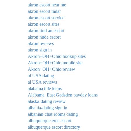
akron escort near me
akron escort radar
akron escort service
akron escort sites
akron find an escort
akron nude escort
akron reviews
akron sign in
Akron+OH+Ohio hookup sites
Akron+OH+Ohio mobile site
Akron+OH+Ohio review
al USA dating
al USA reviews
alabama title loans
Alabama_East Gadsden payday loans
alaska-dating review
albania-dating sign in
albanian-chat-rooms dating
albuquerque eros escort
albuquerque escort directory